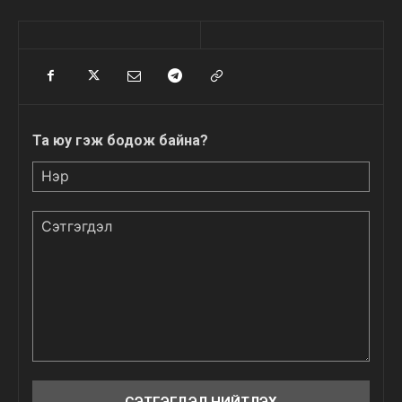
Та юу гэж бодож байна?
Нэр
Сэтгэгдэл