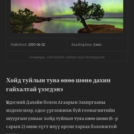
2025-06-02
Reading time:
2
min.
Published:
Энэхүү мэдээ, нийтлэлийг хиймэл оюун боловсруулав.
Хойд туйлын туяа өнөө шөнө дахин
гайхалтай үзэгдэнэ
Үндэсний Далайн болон Агаарын Захиргааны
мэдээлснээр, одоо үргэлжилж буй геомагнитийн
шуургын улмаас хойд туйлын туяа өнөө шөнө (6-р
сарын 2) өмнө зүгт илүү өргөн тархах боломжтой