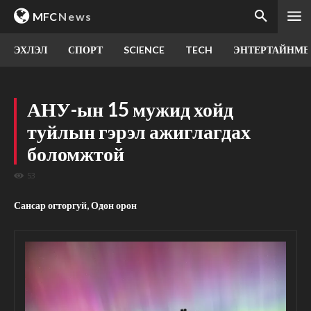
MFC
News
ЭХЛЭЛ
СПОРТ
SCIENCE
TECH
ЭНТЕРТАЙНМЕ
АНУ-ын 15 мужид хойд
туйлын гэрэл ажиглагдах
боломжтой
53
Сансар огторгуй, Одон орон