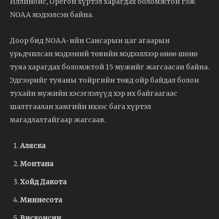
Иллинойс, Орегон хүртэл харагдах боломжтой гэж
NOAA мэдээлсэн байна.
Доор бид NOAA-ийн Сансарын цаг агаарын
урьдчилсан мэдээний төвийн мэдээллээр өнөө шөнө
туяа харагдах боломжтой 15 мужийг жагсаасан байна.
Эдгээрийг туяаны тойргийн төвд ойр байдал болон
тухайн мужийн хэсэглэлүүд хэр их байгаагаас
шалтгаалан хамгийн ихээс бага хүртэл
магадлалтайгаар жагсаав.
Аляска
Монтана
Хойд Дакота
Миннесота
Висконсин