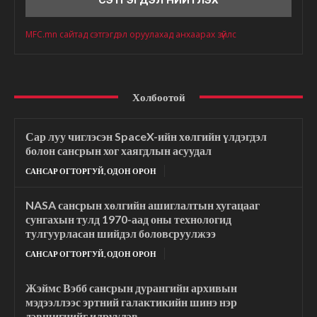
MFC.mn сайтад сэтгэгдэл оруулахад анхаарах зүйлс
Холбоотой
Сар луу чиглэсэн SpaceX-ийн хөлгийн үлдэгдэл
болон сансрын хог хаягдлын асуудал
САНСАР ОГТОРГУЙ, ОДОН ОРОН
NASA сансрын хөлгийн ашиглалтын хугацааг
сунгахын тулд 1970-аад оны технологид
тулгуурласан шийдэл боловсруулжээ
САНСАР ОГТОРГУЙ, ОДОН ОРОН
Жэймс Вэбб сансрын дурангийн архивын
мэдээллээс эртний галактикийн шинэ нэр
дэвшигчийг илрүүлэв