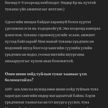
бөгөөд 0-9 хооронд хэлбэлздэг. Өндөр Kp нь хүчтэй
туяаны үйл ажиллагааг илтгэнэ.)
Одоогийн нөхцөл байдал харанхуй болох хүртэл
үргэлжлэх эсэх нь тодорхойгүй. Энэ хооронд камераа
цэнэглэж, туяаны сэрэмжлүүлгийг асааж, амжилт
хүсээд байгаарай! Мөн манай туяаны урьдчилсан
мэдээний шууд блогоор хамгийн сүүлийн үеийн
урьдчилсан мэдээ, геомагнитийн шуурганы
анхааруулгыг хүлээн авах боломжтой.
Өнөө шөнө хойд туйлын туяаг хаанаас үзэх
боломжтой вэ?
АНУ-ын Аляска мужид өнөө шөнө хойд туйлын туяа
харагдах хамгийн өндөр магадлалтай байна. Хэрэв
урьдчилан таамагласан G3 шуурга үүсвэл, туяа