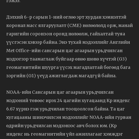
гэжээ.
Дэлхий 6-р сарын 1-ний өглөө эрт хурдан хэмнэлтэй
коронал масс ялгаруулалт (CME) нөлөөлөлд орж, манай
гаригийн соронзон оронд нөлөөлж, гайхалтай туяа
үүсгэсэн хэвээр байна. Энэ тухай мэдээллийг Английн
Met Office-ийн сансарын цаг агаарын урьдчилсан
мэдээгээр таамаглаж буйгаар өнөө шөнө хүчтэй (G3)
геомагнитийн шуурга үүсэх магадлалтай бөгөөд бага
зэргийн (G1) үеүд ажиглагдаж магадгүй байна.
NOAA-ийн Сансарын цаг агаарын урьдчилсан
мэдээний төвөөс ирэх 24 цагийн хугацаанд Kp индекс
6.67 хүрнэ гэж урьдчилан тооцоолсон байна. Та цаг
хугацааны шинэчилсэн мэдээллийг NOAA-ийн гурван
өдрийн урьдчилсан мэдээнээс авч болох юм. (Kp
индекс нь геомагнитийн үйл ажиллагааг хэмждэг