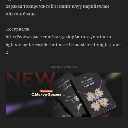
харахад тохиромжтой эсэхийг илүү нарийвчлан
ойлгож болно.
Эх сурвалж:
https://www.space.com/stargazing/auroras/northern-
lights-may-be-visible-in-these-15-us-states-tonight-june-
2
- Зар сурталчилгаа -