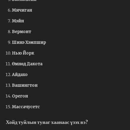
Мичиган
Мэйн
Вермонт
Шинэ Хэмпшир
Нью Йорк
Өмнөд Дакота
Айдахо
Вашингтон
Орегон
Массачусетс
Хойд туйлын туяаг хаанаас үзэх вэ?