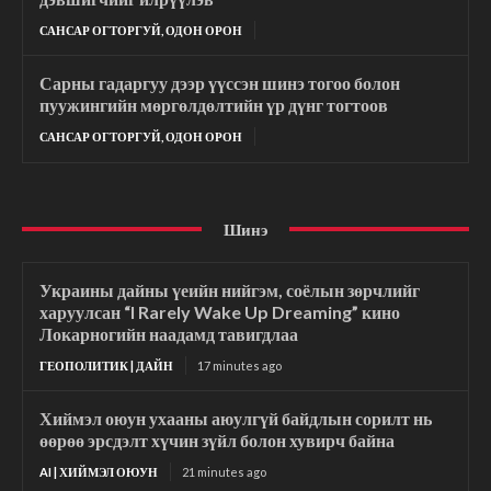
САНСАР ОГТОРГУЙ, ОДОН ОРОН
Сарны гадаргуу дээр үүссэн шинэ тогоо болон
пуужингийн мөргөлдөлтийн үр дүнг тогтоов
САНСАР ОГТОРГУЙ, ОДОН ОРОН
Шинэ
Украины дайны үеийн нийгэм, соёлын зөрчлийг
харуулсан “I Rarely Wake Up Dreaming” кино
Локарногийн наадамд тавигдлаа
ГЕОПОЛИТИК | ДАЙН
17 minutes ago
Хиймэл оюун ухааны аюулгүй байдлын сорилт нь
өөрөө эрсдэлт хүчин зүйл болон хувирч байна
AI | ХИЙМЭЛ ОЮУН
21 minutes ago