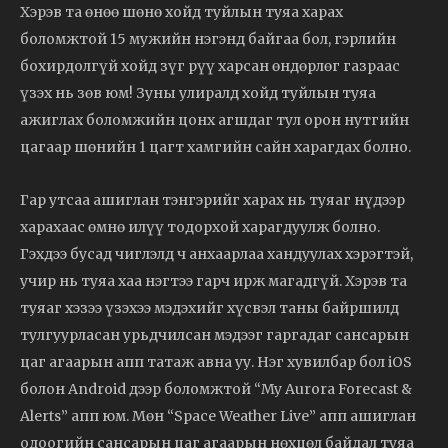
Хэрэв та өнөө шөнө хойд туйлын туяа харах
боломжтой 15 мужийн нэгэнд байгаа бол, гэрлийн
бохирдолгүй хойд зүг рүү харсан өндөрлөг газраас
үзэх нь зөв юм! Зуны улиралд хойд туйлын туяа
ажиглах боломжийн цонх агшдаг тул орон нутгийн
цагаар шөнийн 1 цагт хамгийн сайн харагдах болно.
Гар утсаа ашиглан тэнгэрийг харах нь туяаг нүдээр
харахаас өмнө илүү тодорхой харагдуулж болно.
Гэхдээ бусад чиглэлд ч анхаарлаа хандуулах хэрэгтэй,
учир нь туяа хаа нэгтээ гарч ирж магадгүй. Хэрэв та
туяаг хэзээ үзэхээ мэдэхийг хүсвэл таны байршилд
тулгуурласан урьдчилсан мэдээг гаргадаг сансарын
цаг агаарын апп татаж авна уу. Нэг хувилбар бол iOS
болон Android дээр боломжтой “My Aurora Forecast &
Alerts” апп юм. Мөн “Space Weather Live” апп ашиглан
одоогийн сансарын цаг агаарын нөхцөл байдал туяа