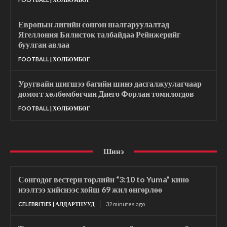
Европын лигийн сонгон шалгаруулалтад
Ягеллония Бялисток талбайдаа Рейнжерийг
буулган авлаа
FOOTBALL | ХӨЛБӨМБӨГ
Уругвайн шигшээ багийн шинэ дасгалжуулагчаар
домогт хөлбөмбөгчин Диего Форлан томилогдов
FOOTBALL | ХӨЛБӨМБӨГ
Шинэ
Сонгодог вестерн төрлийн “3:10 to Yuma” кино
нээлтээ хийснээс хойш 69 жил өнгөрлөө
CELEBRITIES | АЛДАРТНУУД
32 minutes ago