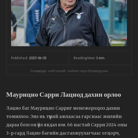
2025-06-03
Reading time:
1
min.
Published:
Энэхүү мэдээ, нийтлэлийг хиймэл оюун боловсруулав.
Маурицио Сарри Лациод дахин орлоо
Лацио баг Маурицио Сарриг менежерээрээ дахин
томиллоо. Энэ нь түүний ажлаасаа гарснаас жилийн
дараа болсон үйл явдал юм. 66 настай Сарри 2024 оны
3-р сард Лацио багийн дасгалжуулагчаас огцорч,