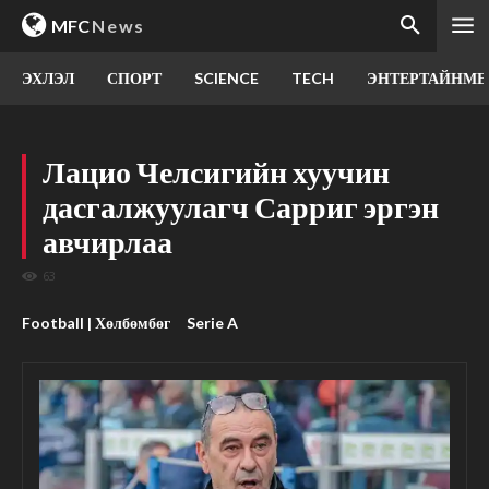
MFC
News
ЭХЛЭЛ
СПОРТ
SCIENCE
TECH
ЭНТЕРТАЙНМЕ
Лацио Челсигийн хуучин
дасгалжуулагч Сарриг эргэн
авчирлаа
63
Football | Хөлбөмбөг
Serie A