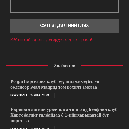
Сэтгэгдэл
MFC.mn сайтад сэтгэгдэл оруулахад анхаарах зүйлс
Холбоотой
Родри Барселона клуб рүү шилжихэд бэлэн
болсноор Реал Мадрид том цохилт амслаа
FOOTBALL | ХӨЛБӨМБӨГ
Европын лигийн урьдчилсан шатанд Бенфика клуб
Хартс багийг талбайдаа 6:1-ийн харьцаатай бут
ниргэлээ
FOOTBALL | ХӨЛБӨМБӨГ