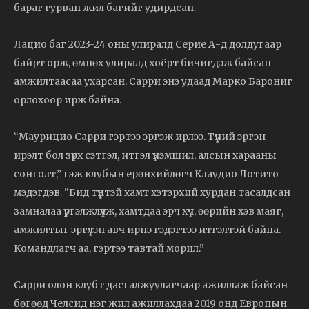
бараг гурван жил багийг удирдсан.
Лацио баг 2023-24 оны улиралд Серие А-д долдугаар
байрт орж, өмнөх улиралд хоёрт бичигдэж байсан
амжилтаасаа ухарсан. Сарри энэ удаад Марко Барониг
орлохоор ирж байна.
“Маурицио Сарри гэртээ эргэж ирлээ. Түүний эргэн
ирэлт бол зүрх сэтгэл, итгэл үнэмшил, алсын харааны
сонголт,” гэж клубын ерөнхийлөгч Клаудио Лотито
мэдэгдэв. “Бид түүнтэй хамт хэтэрхий хурдан тасалдсан
замналаа үргэлжлүүлж, хамтдаа эрч хүч, өөрийн хэв маяг,
амжилтыг эргүүлэн авч ирнэ гэдэгтээ итгэлтэй байна.
Командлагч аа, гэртээ тавтай морил.”
Сарри олон клубт дасгалжуулагчаар ажиллаж байсан
бөгөөд Челсид нэг жил ажиллахдаа 2019 онд Европын