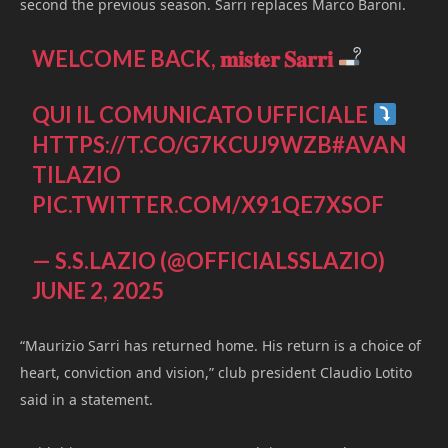
second the previous season. Sarri replaces Marco Baroni.
WELCOME BACK, 𝐦𝐢𝐬𝐭𝐞𝐫 𝐒𝐚𝐫𝐫𝐢
QUI IL COMUNICATO UFFICIALE
HTTPS://T.CO/G7KCUJ9WZB
#AVAN
TILAZIO
PIC.TWITTER.COM/X91QE7XSOF
— S.S.LAZIO (@OFFICIALSSLAZIO)
JUNE 2, 2025
“Maurizio Sarri has returned home. His return is a choice of
heart, conviction and vision,” club president Claudio Lotito
said in a statement.