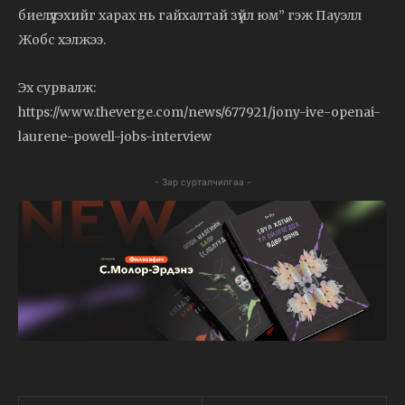
биелүүлэхийг харах нь гайхалтай зүйл юм” гэж Пауэлл
Жобс хэлжээ.
Эх сурвалж:
https://www.theverge.com/news/677921/jony-ive-openai-
laurene-powell-jobs-interview
- Зар сурталчилгаа -