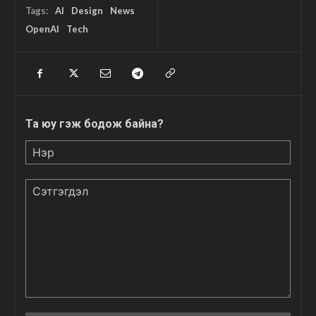
Tags:
AI
Design
News
OpenAI
Tech
Та юу гэж бодож байна?
Нэр
Сэтгэгдэл