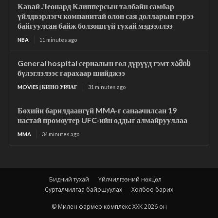
Кавай Леонард Клипперсын талбайн самбар
үйлдвэрлэгч компанитай олон сая долларын гэрээ
байгуулсан байж болзошгүй тухай мэдээллээ
NBA
11 minutes ago
General hospital сериалын гол дүрүүд гэмт хამის
бүлэглэлээс гарахаар шийджээ
MOVIES | КИНО УРЛАГ
31 minutes ago
Бөхийн барилдаангүй MMA-г санаачилсан 19
настай промоутер UFC-ийн оддыг алмайрууллаа
MMA
34 minutes ago
Бидний тухай
Үйлчилгээний нөхцөл
Сурталчилгаа байршуулах
Холбоо барих
© Милен фармер комплекс ХХК 2026 он