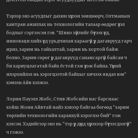
Тэрээр энэ асуудлыг дахин хүлээн зөвшөөрч, Олтманын
хамтран ажиллах нь технологийн талаар өөдрөг үзэл
бодлыг сэргээсэн гэв. “Шинэ зүйлийг бүтээх үед,
инноваци хийх үед урьдчилан хараагүй үр дагаврууд гарч
ирнэ, зарим нь гайхалтай, зарим нь хортой байж
болно. Зарим сөрөг үр дагаврууд санамсаргүй байсан ч
би хариуцлагатай байх ёстой гэж үзэж байна. Үүний
илэрхийлэл нь хэрэгцээтэй байхыг хичээх явдал юм”
хэмээн Айв хэлжээ.
Лорин Пауэлл Жобс, Стив Жобсийн нас барснаас
хойш Жони Айвтай найз хэвээр байгаа бөгөөд “зарим
төрлийн технологийн харанхуй хэрэглээ бий” гэж
хэлсэн. Хэдийгээр энэ нь “тэр үр дүнд хүрэхээр бүтээгдээгүй”
ч гэжээ.