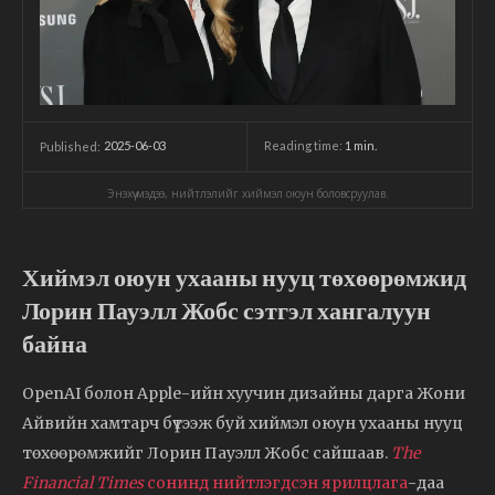
2025-06-03
Reading time:
1
min.
Published:
Энэхүү мэдээ, нийтлэлийг хиймэл оюун боловсруулав.
Хиймэл оюун ухааны нууц төхөөрөмжид
Лорин Пауэлл Жобс сэтгэл хангалуун
байна
OpenAI болон Apple-ийн хуучин дизайны дарга Жони
Айвийн хамтарч бүтээж буй хиймэл оюун ухааны нууц
төхөөрөмжийг Лорин Пауэлл Жобс сайшаав.
The
Financial Times
сонинд нийтлэгдсэн ярилцлага
-даа