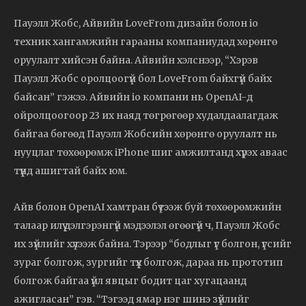
Пауэлл Жобс, Айвийн LoveFrom дизайн болон io
техник хангамжийн гарааны компаниудад хөрөнгө
оруулалт хийсэн байна. Айвийн хэлснээр, “Хэрэв
Пауэлл Жобс оролцоогүй бол LoveFrom байхгүй байх
байсан” гэжээ. Айвийн io компани нь OpenAI-д
ойролцоогоор 23 их наяд төгрөгөөр худалдаалагдаж
байгаа бөгөөд Пауэлл Жобсийн хөрөнгө оруулалт нь
нууцлаг төхөөрөмж iPhone шиг амжилтанд хүрэх аваас
түүнд ашигтай байх юм.
Айв болон OpenAI хамтран бүтээж буй төхөөрөмжийн
талаар илүү дэлгэрэнгүй мэдээлэл өгөөгүй ч, Пауэлл Жобс
их зүйлийг хүлээж байна. Тэрээр “бодлыг үг болгон, үгсийг
зураг болгож, зургийг түүх болгож, дараа нь прототип
болгож байгаа үйл явцыг бодит цаг хугацаанд
ажигласан” гэв. “Тэгээд ямар нэг шинэ зүйлийг