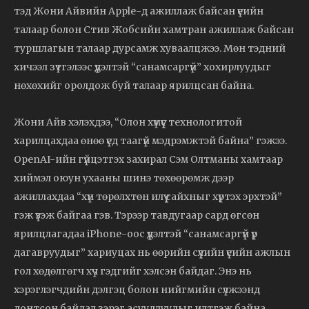
тэд Жони Айвийн Apple-д ажиллаж байсан үеийн
талаар болон Стив Жобсийн хамтран ажиллаж байсан
туршлагын талаар дурсамж хуваалцжээ. Мөн тэдний
хичээл зүтгэлээс үүдэлтэй “санамсаргүй” хохирлуудыг
нөхөхийг оролдож буй талаар ярилцсан байна.
Жони Айв хэлэхдээ, “Олон хүмүүс технологитой
харилцахдаа өнөө үед таагүй мэдрэмжтэй байна” гэжээ.
OpenAI-ийн гүйцэтгэх захирал Сэм Олтманы хамтаар
хиймэл оюун ухааны шинэ төхөөрөмж дээр
ажиллахдаа “хүн төрөлхтөн илүү сайхныг хүртэх эрхтэй”
гэж үзэж байгаа гэв. Тэрээр тавдугаар сард өгсөн
ярилцлагадаа iPhone-оос үүдэлтэй “санамсаргүй үр
дагавруудыг” хариуцах нь өөрийн сүүлийн үеийн ажлын
гол хөдөлгөгч хүч гэдгийг хэлсэн байдаг. Энэ нь
хэрэглэгчдийн дэлгэц болон нийгмийн сүлжээнд
донтсон байдал зэрэг асуудлуудыг илтгэж байна.