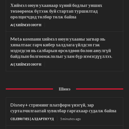
Хиймэл оюун ухаанаар хүний бодлыг унших
төхөөрөмж бүтээж буй стартап туршилтад
оролцогчдод төлбөр төлж байна
AI | ХИЙМЭЛ ОЮУН
Meta компани хиймэл оюун ухааны загвар нь
хяналтаас гарч кибер халдлага үйлдсэн гэж
мэдэгдсэн нь салбарын өрсөлдөөн болон аюулгүй
байдлын болгоомжлолыг улам бүр нэмэгдүүллээ.
AI | ХИЙМЭЛ ОЮУН
Шинэ
Disney+ стриминг платформ үнэгүй, зар
сурталчилгаатай хувилбар гаргахаар судалж байна
CELEBRITIES | АЛДАРТНУУД
5 minutes ago