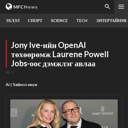
MFC
News
ЭХЛЭЛ
СПОРТ
SCIENCE
TECH
ЭНТЕРТАЙНМЕ
Jony Ive-ийн OpenAI
төхөөрөмж Laurene Powell
Jobs-оос дэмжлэг авлаа
83
Ai | Хиймэл оюун