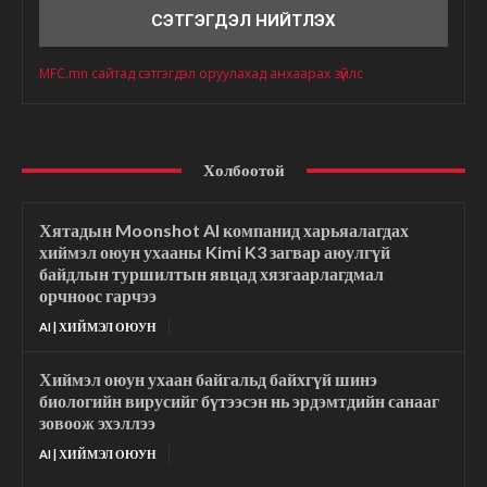
MFC.mn сайтад сэтгэгдэл оруулахад анхаарах зүйлс
Холбоотой
Хятадын Moonshot AI компанид харьяалагдах
хиймэл оюун ухааны Kimi K3 загвар аюулгүй
байдлын туршилтын явцад хязгаарлагдмал
орчноос гарчээ
AI | ХИЙМЭЛ ОЮУН
Хиймэл оюун ухаан байгальд байхгүй шинэ
биологийн вирусийг бүтээсэн нь эрдэмтдийн санааг
зовоож эхэллээ
AI | ХИЙМЭЛ ОЮУН