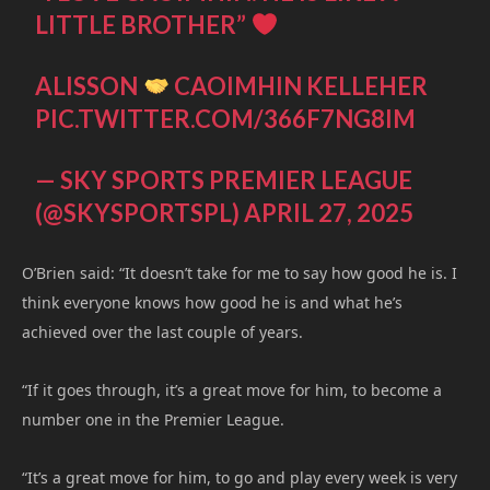
LITTLE BROTHER”
ALISSON
CAOIMHIN KELLEHER
PIC.TWITTER.COM/366F7NG8IM
— SKY SPORTS PREMIER LEAGUE
(@SKYSPORTSPL)
APRIL 27, 2025
O’Brien said: “It doesn’t take for me to say how good he is. I
think everyone knows how good he is and what he’s
achieved over the last couple of years.
“If it goes through, it’s a great move for him, to become a
number one in the Premier League.
“It’s a great move for him, to go and play every week is very