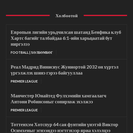
Холбоотой
Европын лигийн урьдчилсан шатанд Бенфика клуб
Хартс багийг талбайдаа 6:1-ийн харьцаатай бут
ниргэлээ
FOOTBALL | ХӨЛБӨМБӨГ
Реал Мадрид Винисиус Жуниортой 2032 он хүртэл
үргэлжлэх шинэ гэрээ байгууллаа
PREMIER LEAGUE
Манчестер Юнайтед Фулхэмийн хамгаалагч
Антони Робинсоныг сонирхож эхэлжээ
PREMIER LEAGUE
Тоттенхэм Хотспур 64 сая фунтийн үнэтэй Виктор
Осимхеныг эгнээндээ нэгтгэхээр яриа хэлэлцээ