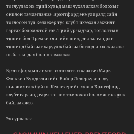
тоглуулах нь түүний хувьд маш чухал алхам болохыг
онцлон тэмдэглэжээ. Брэнтфорд энэ улиралд сайн
тоглосон тул Келлехер тус клубт ихээхэн амжилт
гаргах боломжтой гэв. Түүний ур чадвар, тоглолтын
түвшин бол Премьер лигийн шилдэг хаалгачдын
түвшинд байгааг харуулж байгаа бөгөөд ирэх жил энэ
нь батлагдах болно хэмээжээ.
Брэнтфордын анхны сонголтын хаалгач Марк
Флеккен Бундеслигийн Байер Леверкузен руу
шилжих гэж буй нь Келлехерийн хувьд Брэнтфорд
клубт гараанд гарч тоглох томоохон боломж гэж үзэж
байгаа ажээ.
Эх сурвалж: