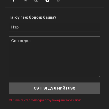
Та юу гэж бодож байна?
Нэр
Сэтгэгдэл
MFC.mn сайтад сэтгэгдэл оруулахад анхаарах зүйлс