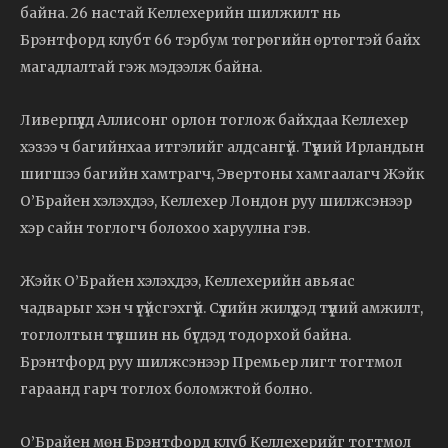
байна. 26 настай Келлехерийн шилжилт нь
Брэнтфорд клубт 66 тэрбум төгрөгийн өртөгтэй байх
магадлалтай гэж мэдээлж байна.
Ливерпүүлд Аллисонг орлон тоглож байхдаа Келлехер
хэзээ ч багийнхаа итгэлийг алдсангүй. Түүний Ирландын
шигшээ багийн хамтрагч, Эвертоны хамгаалагч Жэйк
О’Брайен хэлэхдээ, Келлехер Лондон руу шилжсэнээр
хэр сайн тоглогч болохоо харуулна гэв.
Жэйк О’Брайен хэлэхдээ, Келлехерийн авьяас
чадварыг хэн ч үгүйсгэхгүй. Сүүлийн жилүүдэд түүний амжилт,
тоглолтын түвшин нь бүгдэд тодорхой байна.
Брэнтфорд руу шилжсэнээр Премьер лигт тогтмол
гараанд гарч тоглох боломжтой болно.
О’Брайен мөн Брэнтфорд клуб Келлехерийг тогтмол