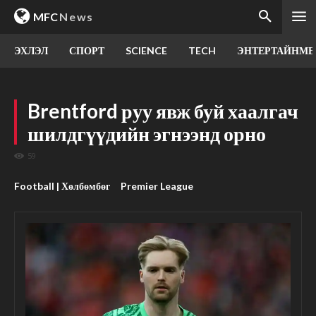
MFC
News
ЭХЛЭЛ
СПОРТ
SCIENCE
TECH
ЭНТЕРТАЙНМЕ
Brentford руу явж буй хаалгач
шилдгүүдийн эгнээнд орно
59
Football | Хөлбөмбөг
Premier League