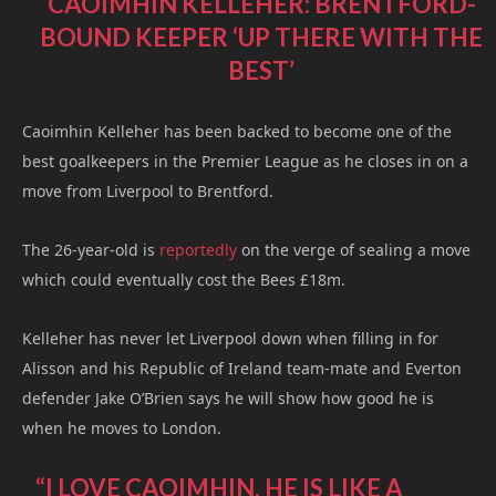
CAOIMHIN KELLEHER: BRENTFORD-
BOUND KEEPER ‘UP THERE WITH THE
BEST’
Caoimhin Kelleher has been backed to become one of the
best goalkeepers in the Premier League as he closes in on a
move from Liverpool to Brentford.
The 26-year-old is
reportedly
on the verge of sealing a move
which could eventually cost the Bees £18m.
Kelleher has never let Liverpool down when filling in for
Alisson and his Republic of Ireland team-mate and Everton
defender Jake O’Brien says he will show how good he is
when he moves to London.
“I LOVE CAOIMHIN. HE IS LIKE A