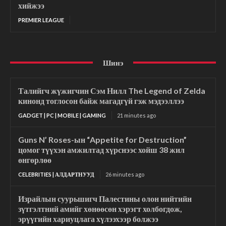
хийжээ
PREMIER LEAGUE
Шинэ
Талийгч жүжигчин Сэм Нилл The Legend of Zelda
кинонд тоглосон байж магадгүй гэж мэдээллээ
GADGET | PC | MOBILE | GAMING
21 minutes ago
Guns N’ Roses-ын “Appetite for Destruction”
цомог түүхэн амжилтад хүрснээс хойш 38 жил
өнгөрлөө
CELEBRITIES | АЛДАРТНУУД
26 minutes ago
Израйлын суурьшигч Палестины олон нийтийн
зүтгэлтний амийг хөнөөсөн хэрэгт холбогдож,
эрүүгийн хариуцлага хүлээхээр болжээ