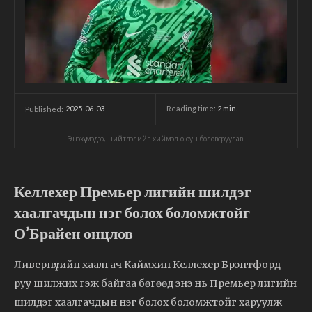
2025-06-03
Reading time:
2
min.
Published:
Энэхүү мэдээ, нийтлэлийг хиймэл оюун боловсруулав.
Келлехер Премьер лигийн шилдэг
хаалгачдын нэг болох боломжтойг
О’Брайен онцлов
Ливерпүүлийн хаалгач Каймхин Келлехер Брэнтфорд
руу шилжих гэж байгаа бөгөөд энэ нь Премьер лигийн
шилдэг хаалгачдын нэг болох боломжтойг харуулж