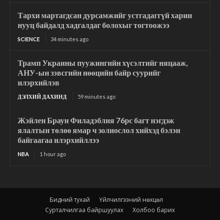
Тархи мартагдсан дурсамжийг устгадаггүй харин
нууц байдалд хадгалдаг болохыг тогтоожээ
SCIENCE
34 minutes ago
Трамп Украины пуужингийн хүсэлтийг няцааж,
АНУ-ын зэвсгийн нөөцийн байр суурийг
илэрхийлэв
ДЭЛХИЙ ДАХИНД
59 minutes ago
Жэйлен Браун Филадэблия 76рс багт нэгдэж
ялалтын төлөө ямар ч золиослол хийхэд бэлэн
байгаагаа илэрхийллээ
NBA
1 hour ago
Бидний тухай
Үйлчилгээний нөхцөл
Сурталчилгаа байршуулах
Холбоо барих