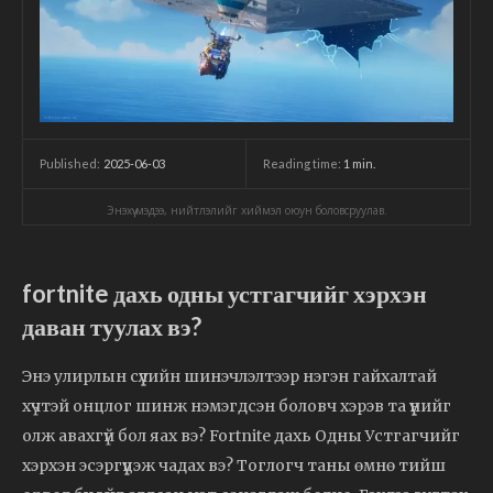
2025-06-03
Reading time:
1
min.
Published:
Энэхүү мэдээ, нийтлэлийг хиймэл оюун боловсруулав.
fortnite дахь одны устгагчийг хэрхэн
даван туулах вэ?
Энэ улирлын сүүлийн шинэчлэлтээр нэгэн гайхалтай
хүчтэй онцлог шинж нэмэгдсэн боловч хэрэв та үүнийг
олж авахгүй бол яах вэ? Fortnite дахь Одны Устгагчийг
хэрхэн эсэргүүцэж чадах вэ? Тоглогч таны өмнө тийш