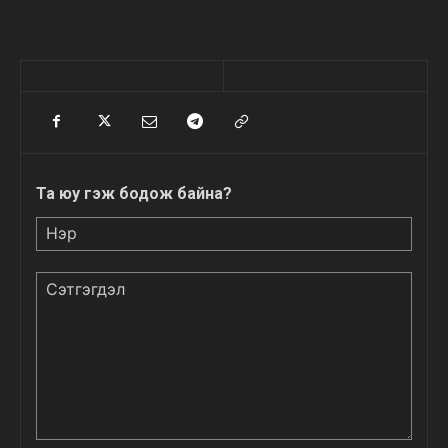
Та юу гэж бодож байна?
Нэр