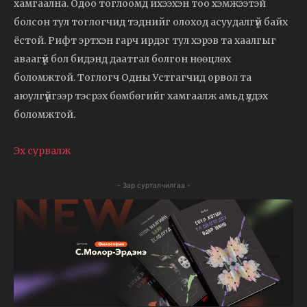
хамгаална. Одоо тоглоомд ихээхэн тоо хэмжээтэй
болсон тул тоглогчид тэднийг олоход асуудалгүй байх
ёстой. Рифт эртхэн гарч ирдэг тул хэрэв та хаалгыг
аваагүй бол бидэнд даатгал болгон нөөцлөх
боломжтой. Тоглогч Одны Устгагчид орвол та
аюулгүйгээр тэсрэх бөмбөгийг хамгаалж амьд үлдэх
боломжтой.
Эх сурвалж
- Зар сурталчилгаа -