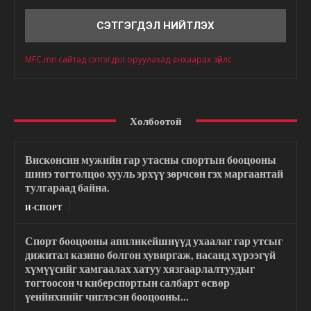
Сэтгэгдэл
MFC.mn сайтад сэтгэгдэл оруулахад анхаарах зүйлс
Холбоотой
Висконсин мужийн гар утасны спортын бооцооны
шинэ тогтолцоо хууль эрхүү зөрчсөн гэх маргаантай
тулгараад байна.
И-СПОРТ
Спорт бооцооны аппликейшнүүд ухаалаг гар утсыг
дижитал казино болгон хувиргаж, насанд хүрээгүй
хүмүүсийг хамгаалах хатуу хязгаарлалтуудыг
тогтоосон ч киберспортын салбарт өсвөр
үеийнхнийг чиглэсэн бооцооны...