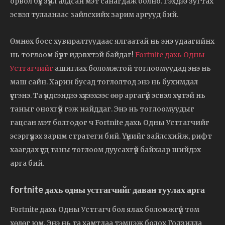
орвол бүх зүйл алдсан мэт санагдаж болно. Гэхдээ зугтах
эсвэл тулаанаас зайлсхийх зарим аргууд бий.
Өмнөх босс хувиралтуудаас ялгаатай нь энэ удаагийнх
нь тоглоом бүрт идэвхтэй байдаг!
Fortnite дахь Одны
Устгагчийг
ашиглах боломжтой тоглоомуудад энэ нь
маш сайн. Харин бусад тоглолтод энэ нь бухимдал
үүсгэнэ. Та үндсэндээ хүлээхээс өөр аргагүй эсвэл хүчтэй нь
таныг онохгүй гэж найддаг. Энэ нь тоглоомуудыг
гацсан мэт болгодог ч Fortnite дахь Одны Устгагчийг
эсэргүүцэх зарим стратеги бий. Үүнийг зайлсхийж, рифт
хаагдах үед таны тоглоом дуусахгүй байхаар шийдэх
арга бий.
fortnite дахь одны устгагчийг даван туулах арга
Fortnite дахь Одны Устгагч бол ялах боломжгүй том
хөлөг юм. Энэ нь та хамтдаа тэмцэж болох Годзилла