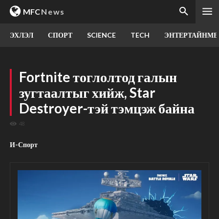
MFC
News
ЭХЛЭЛ
СПОРТ
SCIENCE
TECH
ЭНТЕРТАЙНМЕ
Fortnite тоглолтод галын
зугтаалтыг хийж, Star
Destroyer-тэй тэмцэж байна
48
И-Спорт