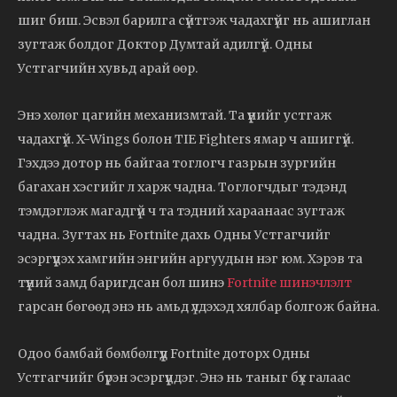
шиг биш. Эсвэл барилга сүйтгэж чадахгүйг нь ашиглан
зугтаж болдог Доктор Думтай адилгүй. Одны
Устгагчийн хувьд арай өөр.
Энэ хөлөг цагийн механизмтай. Та үүнийг устгаж
чадахгүй. X-Wings болон TIE Fighters ямар ч ашиггүй.
Гэхдээ дотор нь байгаа тоглогч газрын зургийн
багахан хэсгийг л харж чадна. Тоглогчдыг тэдэнд
тэмдэглэж магадгүй ч та тэдний хараанаас зугтаж
чадна. Зугтах нь Fortnite дахь Одны Устгагчийг
эсэргүүцэх хамгийн энгийн аргуудын нэг юм. Хэрэв та
түүний замд баригдсан бол шинэ
Fortnite шинэчлэлт
гарсан бөгөөд энэ нь амьд үлдэхэд хялбар болгож байна.
Одоо бамбай бөмбөлгүүд Fortnite доторх Одны
Устгагчийг бүрэн эсэргүүцдэг. Энэ нь таныг бүх галаас