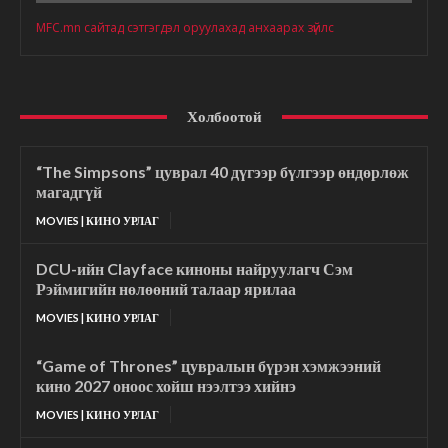
MFC.mn сайтад сэтгэгдэл оруулахад анхаарах зүйлс
Холбоотой
“The Simpsons” цуврал 40 дүгээр бүлгээр өндөрлөж
магадгүй
MOVIES | КИНО УРЛАГ
DCU-ийн Clayface киноны найруулагч Сэм
Рэймигийн нөлөөний талаар ярилаа
MOVIES | КИНО УРЛАГ
“Game of Thrones” цувралын бүрэн хэмжээний
кино 2027 оноос хойш нээлтээ хийнэ
MOVIES | КИНО УРЛАГ