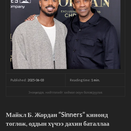
2025-06-03
Reading time:
1
min.
Published:
Энэхүү мэдээ, нийтлэлийг хиймэл оюун боловсруулав.
Майкл Б. Жордан “Sinners” кинонд
тоглож, оддын хүчээ дахин баталлаа