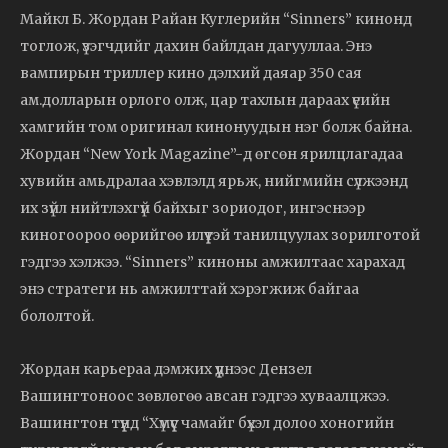
Майкл Б. Жордан Райан Куглерийн “Sinners” кинонд
тоглож, үзэгчдийг дахин байлдан дагууллаа. Энэ
вампирын триллер кино дэлхий даяар 350 сая
ам.долларын орлого олж, цар тахлын дараах үеийн
хамгийн том оригинал кинонуудын нэг болж байна.
Жордан “New York Magazine”-д өгсөн ярилцлагадаа
хувийн амьдралаа хэвлэлд ярьж, нийгмийн сүлжээнд
их зүйл нийтлэхгүй байхыг зориодог, ингэснээр
киногоороо өөрийгөө илүүтэй танилцуулах зорилготой
гэдгээ хэлжээ. “Sinners” киноны амжилтаас харахад
энэ стратеги нь амжилттай хэрэгжиж байгаа
бололтой.
Жордан карьераа дэмжих үүднээс Дензел
Вашингтоноос зөвлөгөө авсан гэдгээ хуваалцжээ.
Вашингтон түүнд “Хүмүүс чамайг бүхэл долоо хоногийн