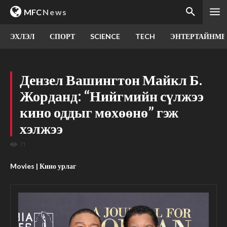
MFC
News
ЭХЛЭЛ
СПОРТ
SCIENCE
TECH
ЭНТЕРТАЙНМЕ
Дензел Вашингтон Майкл Б.
Жорданд: “Нийгмийн сүлжээ
кино оддыг мөхөөнө” гэж
хэлжээ
71
Movies | Кино урлаг