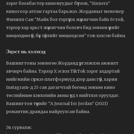
зэрэг блокбастер кинонуудыг бүтээж, “Sinners”
киногоор алтан гартаа барьжээ. Жорданыг менежер
Филипп Сан “Майк бол тэргүүлэх жүжигчин байх ёстой,
тэрээр хар арьст жүжигчин боловч бид зөвхөн үүнийг
хөөцөлдөөгүй, бүх зүйлийг хөөцөлдсөн” гэж хэлсэн байна.
Эцэст нь хэлэхэд
Вашингтоны зөвлөгөө Жорданд үргэлжлэн амжилт
авчирч байна. Тэрээр X эсвэл TikTok зэрэг алдартай
нийгмийн сүлжээ платформууд дээр дансгүй, харин
Instagram-д 25 сая дагагчтай бөгөөд зөвхөн кино
төслийнхөө хэвлэлийн аяны үед л нийтлэл оруулдаг.
Вашингтон түүнийг “A Journal for Jordan” (2021)
романтик драмдаа найруулсан байна.
Эх сурвалж: