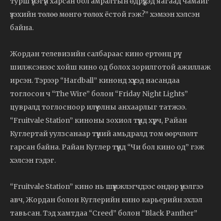
турш үнэгүй харсан бол амралтын өдрүүдэд яагаад чамайг
үзэхийн төлөө мөнгө төлөх ёстой гэж?” хэмээн хэлсэн
байна.
Жордан телевизийн салбараас кино ертөнц рүү
шилжсэнээс хойш кино од болох зорилготой ажиллаж
ирсэн. Тэрээр “Hardball” кинонд хүүхэд насандаа
тоглосон ч “The Wire” болон “Friday Night Lights”
цувралд тоглосноор илүү олны анхаарлыг татжээ.
“Fruitvale Station” киноны зохиол түүнд хүрч, Райан
Куглертай уулзсанаар түүний амьдралд том өөрчлөлт
гарсан байна. Райан Куглер түүнд “Чи бол кино од” гэж
хэлсэн гэдэг.
“Fruitvale Station” кино нь шүүмжлэгчдээс өндөр үнэлгээ
авч, Жордан болон Куглерийн кино карьерийн эхлэл
тавьсан. Тэд хамтдаа “Creed” болон “Black Panther”