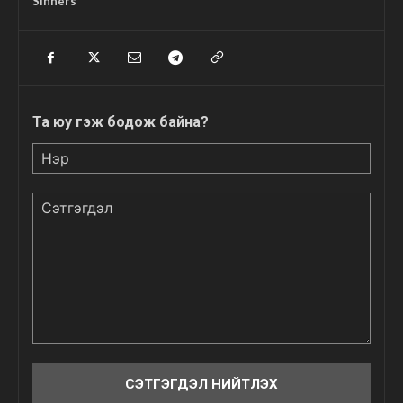
Sinners
Та юу гэж бодож байна?
Нэр
Сэтгэгдэл