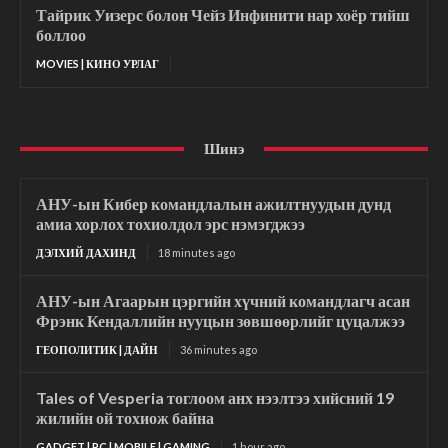
Тайрик Уизерс болон Чейз Инфинити нар хоёр тийш
боллоо
MOVIES | КИНО УРЛАГ
Шинэ
АНУ-ын Кибер командлалын ажилтнуудын дунд
амиа хорлох тохиолдол эрс нэмэгджээ
ДЭЛХИЙ ДАХИНД
18 minutes ago
АНУ-ын Агаарын цэргийн хүчний командлагч асан
Фрэнк Кендаллийн нууцын зөвшөөрлийг цуцалжээ
ГЕОПОЛИТИК | ДАЙН
36 minutes ago
Tales of Vesperia тоглоом анх нээлтээ хийсний 19
жилийн ой тохиож байна
GADGET | PC | MOBILE | GAMING
1 hour ago