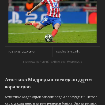
2025-06-04
Reading time:
1
min.
Published:
Энэхүү мэдээ, нийтлэлийг хиймэл оюун боловсруулав.
Атлетико Мадридын хасагдсан дүрэм
өөрчлөгдөв
Атлетико Мадридын энэ улиралд Аваргуудын Лигээс
хасагдахад нөлөөлсөн дүрэм өөрчлөгдсөн байна. Энэ дүрмийн