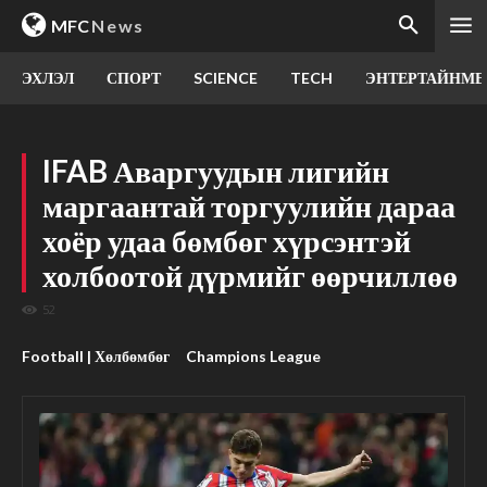
MFC
News
ЭХЛЭЛ
СПОРТ
SCIENCE
TECH
ЭНТЕРТАЙНМЕ
IFAB Аваргуудын лигийн
маргаантай торгуулийн дараа
хоёр удаа бөмбөг хүрсэнтэй
холбоотой дүрмийг өөрчиллөө
52
Football | Хөлбөмбөг
Champions League