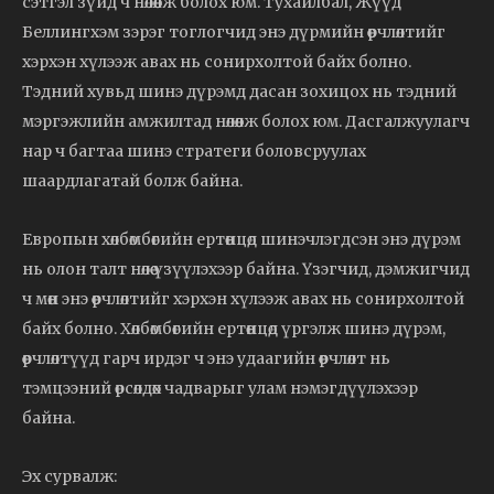
сэтгэл зүйд ч нөлөөлж болох юм. Тухайлбал, Жүүд
Беллингхэм зэрэг тоглогчид энэ дүрмийн өөрчлөлтийг
хэрхэн хүлээж авах нь сонирхолтой байх болно.
Тэдний хувьд шинэ дүрэмд дасан зохицох нь тэдний
мэргэжлийн амжилтад нөлөөлж болох юм. Дасгалжуулагч
нар ч багтаа шинэ стратеги боловсруулах
шаардлагатай болж байна.
Европын хөлбөмбөгийн ертөнцөд шинэчлэгдсэн энэ дүрэм
нь олон талт нөлөө үзүүлэхээр байна. Үзэгчид, дэмжигчид
ч мөн энэ өөрчлөлтийг хэрхэн хүлээж авах нь сонирхолтой
байх болно. Хөлбөмбөгийн ертөнцөд үргэлж шинэ дүрэм,
өөрчлөлтүүд гарч ирдэг ч энэ удаагийн өөрчлөлт нь
тэмцээний өрсөлдөх чадварыг улам нэмэгдүүлэхээр
байна.
Эх сурвалж: