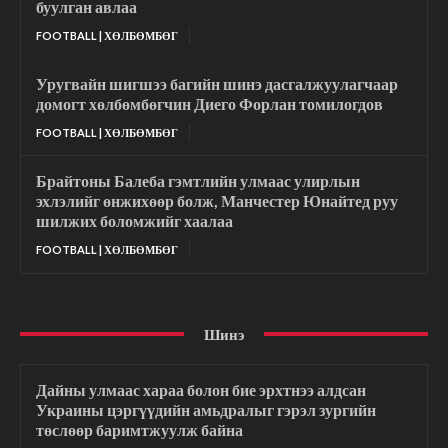
буулган авлаа
FOOTBALL | ХӨЛБӨМБӨГ
Уругвайн шигшээ багийн шинэ дасгалжуулагчаар
домогт хөлбөмбөгчин Диего Форлан томилогдов
FOOTBALL | ХӨЛБӨМБӨГ
Брайтоны Балеба гэмтлийн улмаас улирлын
эхлэлийг өнжихөөр болж, Манчестер Юнайтед руу
шилжих боломжийг хаалаа
FOOTBALL | ХӨЛБӨМБӨГ
Шинэ
Дайны улмаас хараа болон бие эрхтнээ алдсан
Украины цэргүүдийн амьдралыг гэрэл зургийн
төслөөр баримтжуулж байна