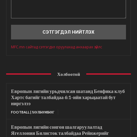
Сэтгэгдэл
MFC.mn сайтад сэтгэгдэл оруулахад анхаарах зүйлс
Холбоотой
Европын лигийн урьдчилсан шатанд Бенфика клуб
Хартс багийг талбайдаа 6:1-ийн харьцаатай бут
ниргэлээ
FOOTBALL | ХӨЛБӨМБӨГ
Европын лигийн сонгон шалгаруулалтад
Ягеллония Бялисток талбайдаа Рейнжерийг