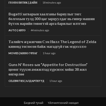
ГЕОПОЛИТИК | ДАЙН
18 minutes ago
Bugatti загварын хаалганы бариулыг төгс
болгохын тулд 300 цаг зарцуулдаг нь гипер машин
бүтээх нарийн төвөгтэй арга барилыг илтгэнэ
AUTO | АВТО
44 minutes ago
Талийгч жүжигчин Сэм Нилл The Legend of Zelda
кинонд тоглосон байж магадгүй гэж мэдээллээ
MOVIES | КИНО УРЛАГ
1 hour ago
Guns N’ Roses-ын “Appetite for Destruction”
цомог түүхэн амжилтад хүрснээс хойш 38 жил
өнгөрлөө
CELEBRITIES | АЛДАРТНУУД
1 hour ago
Бидний тухай
Үйлчилгээний нөхцөл