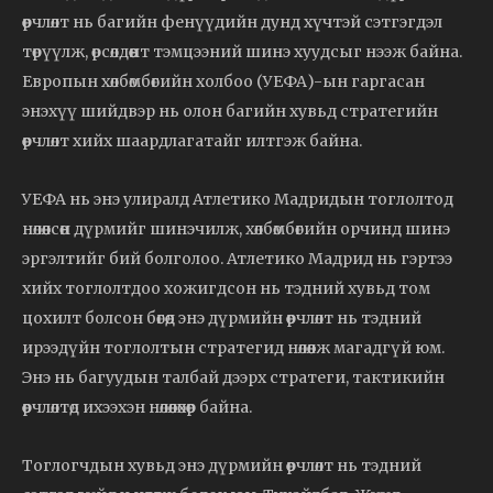
өөрчлөлт нь багийн фенүүдийн дунд хүчтэй сэтгэгдэл
төрүүлж, өрсөлдөөнт тэмцээний шинэ хуудсыг нээж байна.
Европын хөлбөмбөгийн холбоо (УЕФА)-ын гаргасан
энэхүү шийдвэр нь олон багийн хувьд стратегийн
өөрчлөлт хийх шаардлагатайг илтгэж байна.
УЕФА нь энэ улиралд Атлетико Мадридын тоглолтод
нөлөөлсөн дүрмийг шинэчилж, хөлбөмбөгийн орчинд шинэ
эргэлтийг бий болголоо. Атлетико Мадрид нь гэртээ
хийх тоглолтдоо хожигдсон нь тэдний хувьд том
цохилт болсон бөгөөд энэ дүрмийн өөрчлөлт нь тэдний
ирээдүйн тоглолтын стратегид нөлөөлж магадгүй юм.
Энэ нь багуудын талбай дээрх стратеги, тактикийн
өөрчлөлтөд ихээхэн нөлөөлөхөөр байна.
Тоглогчдын хувьд энэ дүрмийн өөрчлөлт нь тэдний