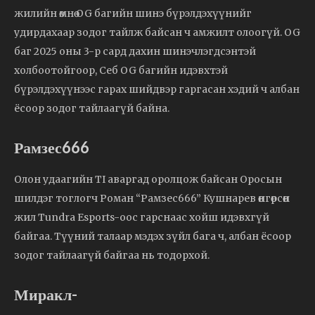
жилийн өмнө OG багийн шинэ бүрэлдэхүүнийг
удирдахаар зодог тайлж байсан ч амжилт олоогүй. OG
баг 2025 оны 3-р сард дахин шинэчлэгдсэнтэй
холбоотойгоор, Себ OG багийн идэвхтэй
бүрэлдэхүүнээс гарах шийдвэр гаргасан хэдий ч албан
ёсоор зодог тайлаагүй байна.
Рамзес666
Олон удаагийн TI аваргад оролцож байсан Оросын
шилдэг тоглогч Роман “Рамзес666” Кушнарев өнгөрсөн
жил Tundra Esports-оос гарснаас хойш идэвхгүй
байгаа. Түүний талаар мэдэх зүйл бага ч, албан ёсоор
зодог тайлаагүй байгаа нь тодорхой.
Миракл-