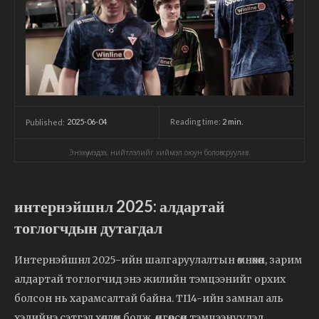
2025-06-04
Reading time:
2
min.
Published:
Энэхүү мэдээ, нийтлэлийг хиймэл оюун боловсруулав.
интернэйшнл 2025: алдартай
тоглогчдын дутагдал
Интернэйшнл 2025-ийн шалгаруулалтын өмнөхөн, зарим
алдартай тоглогчид энэ жилийн тэмцээнийг орхих
болсон нь харамсалтай байна. TI14-ийн замнал аль
хэдийнэ сэтгэл хөдлөм болж, өнгөрсөн тэмцээнүүдэд