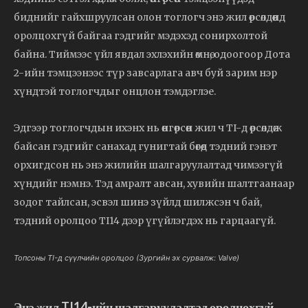
биднийг гайхшруулсан олон тоглогч энэ жил өрсөлдөөнд
оролцохгүй байгаа гэдгийг мэдэхэд сонирхолтой
байна. Тиймээс үйл явдал эхлэхийн өмнө, одоогоор Дота
2-ийн тэмцээнээс түр завсарлага авч буй зарим нэр
хүндтэй тоглогчдыг онцлон тэмдэглэе.
Эдгээр тоглогчдын ихэнх нь өнгөрсөн жил ч TI-д өрсөлдөж
байсан гэдгийг санахад гунигтай бөгөөд тэдний гэнэт
орхигдсон нь энэ жилийн шалгаруулалтад чимээгүй
хүндийг нэмнэ. Тэд амралт авсан, хувийн шалтгаанаар
зодог тайлсан, эсвэл шинэ зүйлд шилжсэн ч бай,
тэдний оролцоо TI14 дээр үгүйлэгдэх нь гарцаагүй.
Топсоны TI-д сүүлчийн оролцоо (Зургийн эх сурвалж: Valve)
Энэ жил TI14-ийн шалгаруулалтад оролцохгүй