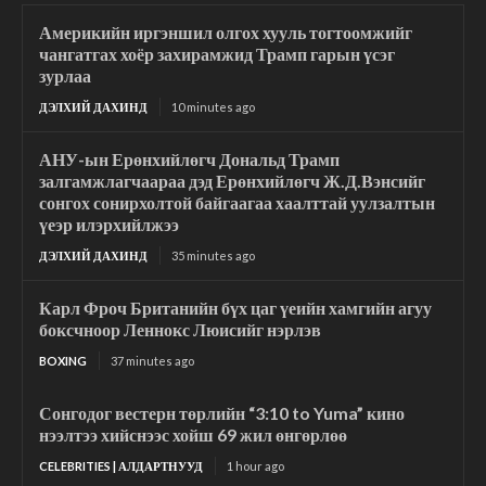
Америкийн иргэншил олгох хууль тогтоомжийг
чангатгах хоёр захирамжид Трамп гарын үсэг
зурлаа
ДЭЛХИЙ ДАХИНД
10 minutes ago
АНУ-ын Ерөнхийлөгч Дональд Трамп
залгамжлагчаараа дэд Ерөнхийлөгч Ж.Д.Вэнсийг
сонгох сонирхолтой байгаагаа хаалттай уулзалтын
үеэр илэрхийлжээ
ДЭЛХИЙ ДАХИНД
35 minutes ago
Карл Фроч Британийн бүх цаг үеийн хамгийн агуу
боксчноор Леннокс Люисийг нэрлэв
BOXING
37 minutes ago
Сонгодог вестерн төрлийн “3:10 to Yuma” кино
нээлтээ хийснээс хойш 69 жил өнгөрлөө
CELEBRITIES | АЛДАРТНУУД
1 hour ago