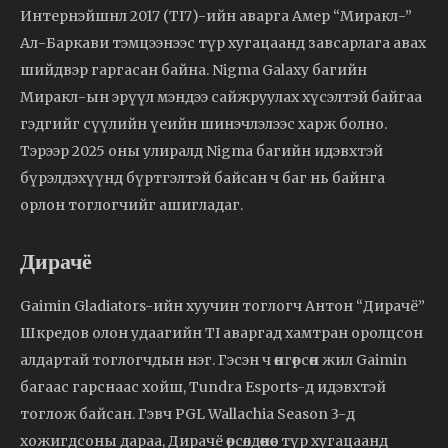
Интернэйшнл 2017 (TI7)-ийн аварга Амер “Миракл-”
Ал-Баркави тэмцээнээс түр хугацаанд завсарлага авах
шийдвэр гаргасан байна. Nigma Galaxy багийн
Миракл-ын эрүүл мэндээ сайжруулах хүсэлтэй байгаа
гэдгийг сүүлийн үеийн шинэчлэлээс харж болно.
Тэрээр 2025 оны улиралд Nigma багийн идэвхтэй
бүрэлдэхүүнд бүртгэлтэй байсан ч баг нь байнга
орлон тоглогчийг ашигладаг.
Дирачё
Gaimin Gladiators-ийн хуучин тоглогч Антон “Дирачё”
Шкредов олон удаагийн TI аваргад хамтран оролцсон
алдартай тоглогчдын нэг. Гэсэн ч өнгөрсөн жил Gaimin
багаас гарснаас хойш, Tundra Esports-д идэвхтэй
тоглож байсан. Гэвч PGL Wallachia Season 3-д
хожигдсоны дараа, Дирачё өрсөлдөөнөөс түр хугацаанд