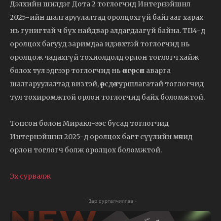
Дэлхийн шилдэг Дота 2 тоглогчид Интернэйшнл
2025-ийн шалгаруулалтад оролцохгүй байгааг харах
нь гунигтай ч бүх найдвар алдагдаагүй байна. TI14-д
оролцох багууд заримдаа идэвхтэй тоглогчид нь
оролцож чадахгүй тохиолдолд орлон тоглогч хайж
болох тул эдгээр тоглогчид нь өнгөрсөн аварга
шалгаруулалтад визтэй, өөрсдөө туршлагатай тоглогчид
тул тохиромжтой орлон тоглогчид байх боломжтой.
Топсон болон Миракл-ээс бусад тоглогчид
Интернэйшнл 2025-д оролцох багт сүүлийн мөчид
орлон тоглогч болж оролцох боломжтой.
Эх сурвалж
- Зар сурталчилгаа -