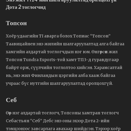
Дота 2 тоглогчид
Топсон
Хоёр удаагийн TI аварга болох Топиас “Топсон”
Таавицайнен энэ жилийн шалгаруулалтад алга байгаа
хамгийн алдартай тоглогчдын нэг юм. Өнгөрсөн жил
Топсон Tundra Esports-той хамт TI13-д гуравдугаар
байрт орж, сүүлчийн тоглолтоо хийсэн. Харамсалтай
нь, энэ жил Финландын цэргийн алба хааж байгаа
учраас бүс нутгийн шалгаруулалтад оролцохгүй.
Себ
Өөр нэг алдартай тоглогч, Топсоны хамтран тоглогч
Себастьян “Себ” Дебс энэ оны эхээр Дота 2-ийн
тэмцээнээс завсарлага авахаар шийдсэн. Тэрээр хоёр