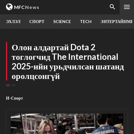
MFC
News
ЭХЛЭЛ
СПОРТ
SCIENCE
TECH
ЭНТЕРТАЙНМЕ
Олон алдартай Dota 2
тоглогчид The International
2025-ийн урьдчилсан шатанд
оролцсонгүй
54
И-Спорт