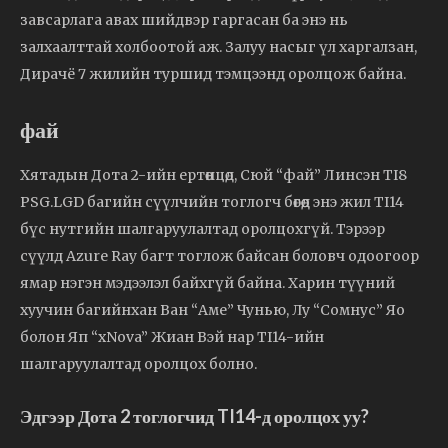
завсарлага авах шийдвэр гаргасан ба энэ нь
залхаалттай холбоотой аж. Залуу насыг үл харгалзан,
Дирачё 7 жилийн туршид тэмцээнд оролцож байна.
фай
Хятадын Дота 2-ийн ертөнцөд, Сюй “фай” Линсэн TI8
PSG.LGD багийн сүүлчийн тоглогч бөгөөд энэ жил TI14
бүс нутгийн шалгаруулалтад оролцохгүй. Тэрээр
сүүлд Azure Ray багт тоглож байсан боловч одоогоор
ямар нэгэн мэдээлэл байхгүй байна. Харин түүний
хуучин багийнхан Ван “Аме” Чунью, Лу “Сомнус” Яо
болон Яп “xNova” Жиан Вэй нар TI14-ийн
шалгаруулалтад оролцох болно.
Эдгээр Дота 2 тоглогчид TI14-д оролцох уу?