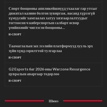
Спорт бооцооны аппликейшнүүд ухаалаг гар утсыг
дижитал казино болгон хувиргаж, насанд хүрээгүй
хүмүүсийг хамгаалах хатуу хязгаарлалтуудыг
тогтоосон ч киберспортын салбарт өсвөр
үеийнхнийг чиглэсэн бооцооны...
И-СПОРТ
Таамаглалын зах зээлийн платформууд хууль эрх
зүйн хүнд сорилттой тулгарлаа
И-СПОРТ
G2 Esports баг 2026 оны Warzone Resurgence
цувралын аваргаар тодорлоо
И-СПОРТ
Шинэ