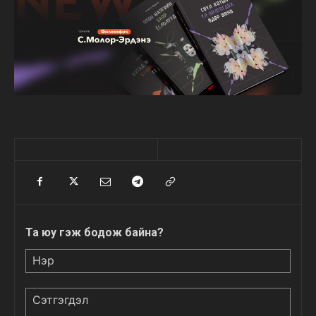
Та юу гэж бодож байна?
Нэр