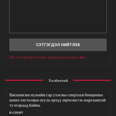
Сэтгэгдэл
MFC.mn сайтад сэтгэгдэл оруулахад анхаарах зүйлс
Холбоотой
Висконсин мужийн гар утасны спортын бооцооны
шинэ тогтолцоо хууль эрхүү зөрчсөн гэх маргаантай
тулгараад байна.
И-СПОРТ