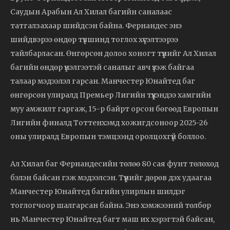
Саудын Арабын Ал Хилал багийн саналаас
татгалзахаар шийдсэн байна. Фернандес энэ
шийдвэрээ өндөр түвшинд тоглох хүсэлтээрээ
тайлбарласан. Өнгөрсөн долоо хоногт түүнийг Ал Хилал
багийн өндөр үнэлгээтэй саналыг авч үзэж байгаа
талаар мэдээлэл гарсан. Манчестер Юнайтед баг
өнгөрсөн улиралд Премьер Лигийн түүхэндээ хамгийн
муу амжилт гаргаж, 15-р байрт орсон бөгөөд Европын
Лигийн финалд Тоттенхэмд хожигдсоноор 2025-26
оны улиралд Европын тэмцээнд оролцохгүй боллоо.
Ал Хилал баг Фернандесийн төлөө 80 сая фунт төлөхөд
бэлэн байсан гэж мэдээлсэн. Түүнийг дөрөв дэх удаагаа
Манчестер Юнайтед багийн улирлын шилдэг
тоглогчоор шалгарсан байна. Энэ хэмжээний төлбөр
нь Манчестер Юнайтед багт маш их хэрэгтэй байсан,