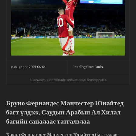
2025-06-04
Reading time:
3
min.
Published:
Энэхүү мэдээ, нийтлэлийг хиймэл оюун боловсруулав.
Бруно Фернандес Манчестер Юнайтед
багт үлдэж, Саудын Арабын Ал Хилал
багийн саналаас татгалзлаа
Бруно Фернандес Манчестер Юнайтед багт үлдэж,