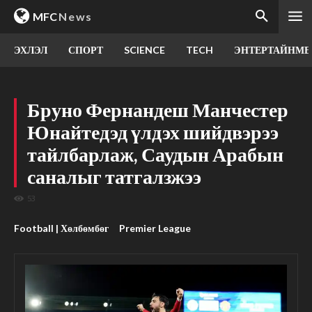
MFC
News
ЭХЛЭЛ
СПОРТ
SCIENCE
TECH
ЭНТЕРТАЙНМЕ
Бруно Фернандеш Манчестер
Юнайтедэд үлдэх шийдвэрээ
тайлбарлаж, Саудын Арабын
саналыг татгалзжээ
53
Football | Хөлбөмбөг
Premier League