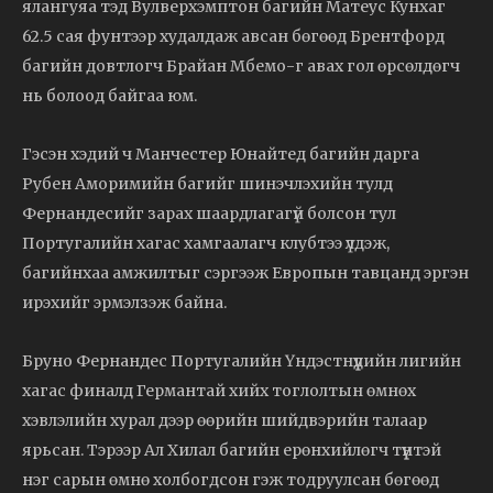
ялангуяа тэд Вулверхэмптон багийн Матеус Кунхаг
62.5 сая фунтээр худалдаж авсан бөгөөд Брентфорд
багийн довтлогч Брайан Мбемо-г авах гол өрсөлдөгч
нь болоод байгаа юм.
Гэсэн хэдий ч Манчестер Юнайтед багийн дарга
Рубен Аморимийн багийг шинэчлэхийн тулд
Фернандесийг зарах шаардлагагүй болсон тул
Португалийн хагас хамгаалагч клубтээ үлдэж,
багийнхаа амжилтыг сэргээж Европын тавцанд эргэн
ирэхийг эрмэлзэж байна.
Бруно Фернандес Португалийн Үндэстнүүдийн лигийн
хагас финалд Германтай хийх тоглолтын өмнөх
хэвлэлийн хурал дээр өөрийн шийдвэрийн талаар
ярьсан. Тэрээр Ал Хилал багийн ерөнхийлөгч түүнтэй
нэг сарын өмнө холбогдсон гэж тодруулсан бөгөөд