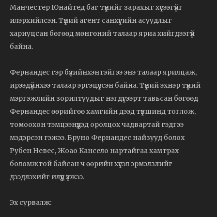
Манчестер Юнайтед баг түүнийг зарахыг хүсээгүйг
илэрхийлсэн. Түүний агент санхүүгийн асуудлыг
хариуцсан бөгөөд мөнгөний талаар яриа хийгдээгүй
байна.
Фернандес гэр бүлийнхэнтэйгээ энэ талаар ярилцаж,
ирээдүйнхээ талаар эргэцүүлсэн байна. Түүний эхнэр түүний
мэргэжлийн зорилтуудыг нэгдүгээрт тавьсан бөгөөд
Фернандес өөрийгөө хамгийн дээд түвшинд тоглож,
томоохон тэмцээнүүдэд оролцох чадвартай гэдгээ
мэдэрсэн гэжээ. Бруно Фернандес найзууд болох
Рубен Невес, Жоао Кансело нартайгаа хамтрах
боломжтой байсан ч өөрийн хүсэл эрмэлзлийг
дээдлэхийг илүүд үзжээ.
Эх сурвалж: