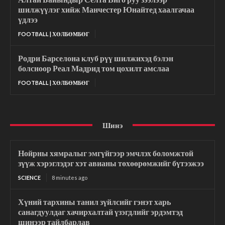
шилжүүлэг хийж Манчестер Юнайтед хаалгачаа
үдлээ
FOOTBALL | ХӨЛБӨМБӨГ
Родри Барселона клуб рүү шилжихэд бэлэн
болсноор Реал Мадрид том цохилт амслаа
FOOTBALL | ХӨЛБӨМБӨГ
Шинэ
Нойрны хямралыг эмгүйгээр эмчлэх боломжтой
зүүж хэрэглэдэг хэт авианы төхөөрөмжийг бүтээжээ
SCIENCE
8 minutes ago
Хүний тархины танил зүйлсийг гэнэт харь
санагдуулдаг хачирхалтай үзэгдлийг эрдэмтэд
шинээр тайлбарлав