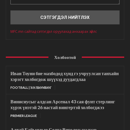
Сэтгэгдэл
MFC.mn сайтад сэтгэгдэл оруулахад анхаарах зүйлс
Холбоотой
Иван Тоуни бие махбодод хүнд гэ учруулсан танхайн
хэрэгт холбогдож шүүхэд дуудагдлаа
FOOTBALL | ХӨЛБӨМБӨГ
Винисиусыг алдсан Арсенал 43 сая фунт стерлинг
хүрэх үнэтэй 26 настай вингертэй холбогджээ
PREMIER LEAGUE
Алтай Байындыр Селта Виго руу зээлээр