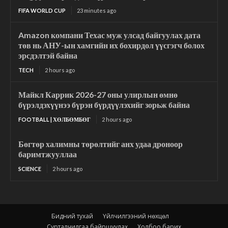
FIFA WORLD CUP
23 minutes ago
Amazon компани Техас муж улсад байгуулах дата
төв нь АНУ-ын хамгийн их бохирдол үүсгэгч болох
эрсдэлтэй байна
TECH
2 hours ago
Майкл Каррик 2026-27 оны улирлын өмнө
бүрэлдэхүүнээ бүрэн бүрдүүлэхийг зорьж байна
FOOTBALL | ХӨЛБӨМБӨГ
2 hours ago
Бөгтөр халимны төрөлтийг анх удаа дроноор
баримтжууллаа
SCIENCE
2 hours ago
Бидний тухай
Үйлчилгээний нөхцөл
Сурталчилгаа байршуулах
Холбоо барих