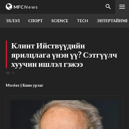
MFC
News
ЭХЛЭЛ
СПОРТ
SCIENCE
TECH
ЭНТЕРТАЙНМЕ
Клинт Ийствүүдийн
ярилцлага үнэн үү? Сэтгүүлч
хуучин ишлэл гэжээ
39
Movies | Кино урлаг