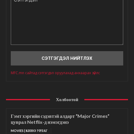
Сэтгэгдэл
MFC.mn сайтад сэтгэгдэл оруулахад анхаарах зүйлс
Холбоотой
Гэмт хэргийн сэдэвтэй алдарт “Major Crimes”
цуврал Netflix-д нэмэгдэнэ
MOVIES | КИНО УРЛАГ