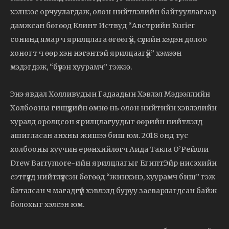
хэлнээс орчуулагдаж, олон нийтлэлийн байгууллагаар
дамжсан бөгөөд Клинт Иствуд “Австрийн Kurier
сонинд ямар ч ярилцлага өгөөгүй, сүүлийн хэдэн долоо
хоногт ч өөр хэн нэгэнтэй ярилцаагүй” хэмээн
мэдэгдэж, “бүрэн хуурамч” гэжээ.
Энэ явдал Холливудын Гадаадын Хэвлэл Мэдээллийн
Холбооны гишүүдийн өмнө нь олон нийтийн хэвлэлийн
хуралд оролцсон ярилцлагуудыг өөрийн нийтлэлд
ашигласан анхны жишээ биш юм. 2018 онд тус
холбооны хуучин ерөнхийлөгч Аида Такла О’Рейлли
Drew Barrymore-ийн ярилцлагыг ЕгиптЭйр нисэхийн
сэтгүүлд нийтлүүлсэн бөгөөд “жинхэнэ, хуурамч биш” гэж
баталсан ч магадгүй хэвлэлд буруу засварлагдсан байж
болохыг хэлсэн юм.