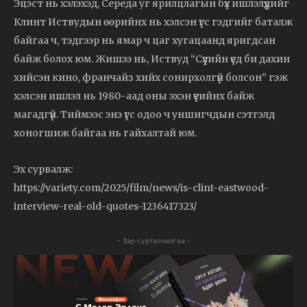
Эцэст нь хэлэхэд, Середа уг ярилцлагын бүх ишлэлүүдийг
Клинт Иствудын өөрийнх нь хэлсэн үгс гэдгийг баталж
байгаа ч, тэдгээр нь ямар ч цаг хугацаанд яригдсан
байж болох юм. Жишээ нь, Иствуд “Сүүлийн үед би дахин
хийсэн кино, франчайз хийх сонирхолгүй болсон” гэж
хэлсэн ишлэл нь 1980-аад оны эхэн үеийнх байж
магадгүй. Тиймээс энэ үгс одоо ч уншигчдын сэтгэлд
хоногшиж байгаа нь гайхалтай юм.
Эх сурвалж:
https://variety.com/2025/film/news/is-clint-eastwood-
interview-real-old-quotes-1236417323/
- Зар сурталчилгаа -