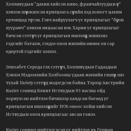
Холливудын “дахин хийсэн кино, франчайзуудын үе”
хэмээн шүүмжилсэн ярилцлага сүүлийн хэд хоногт цахим
ертөнцөд түгсэн. Гэвч найруулагч уг ярилцлагыг “бүрэн
хуурамч” хэмээн няцаасан юм. Харин уг ярилцлагыг
бичсэн сэтгүүлч уг ярилцлагын ишлэлүүд жинхэнэ
гэдгийг баталж, гэхдээ олон жилийн өмнөх он сар
өдөртэй гэдгийг хэллээ.
Элизабет Середа гэх сэтгүүлч, Холливудын Гадаадын
Хэвлэл Мэдээллийн Холбооны удаан жилийн гишүүн энэ
тухай
Variety
сэтгүүлд мэдэгдсэн байна. Тэрээр Австрийн
Kurier сонинд Клинт Иствудын 95 насны ойд
зориулсан нийтлэл бичихээр хандсан бөгөөд уг
ярилцлагын ишлэлүүдийг 1976 оноос хойш хийсэн
Иствудын олон ярилцлагаас авсан гэжээ.
Kurier сонинд нийтлэгдсэн уг нийтлэл нь Герман