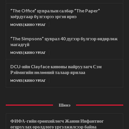
“The Office” цувралын салбар “The Paper”
хоёрдугаар бүлгээрээ эргэн ирнэ
MOVIES | КИНО УРЛАГ
“The Simpsons” цуврал 40 дүгээр бүлгээр өндөрлөж
магадгүй
MOVIES | КИНО УРЛАГ
DCU-ийн Clayface киноны найруулагч Сэм
Рэймигийн нөлөөний талаар ярилаа
MOVIES | КИНО УРЛАГ
Шинэ
ФИФА-гийн ерөнхийлөгч Жанни Инфантиог
огцруулах оролдлого үргэлжилсээр байна