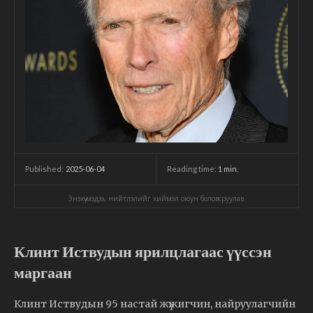
2025-06-04
Reading time:
1
min.
Published:
Энэхүү мэдээ, нийтлэлийг хиймэл оюун боловсруулав.
Клинт Иствудын ярилцлагаас үүссэн
маргаан
Клинт Иствудын 95 настай жүжигчин, найруулагчийн