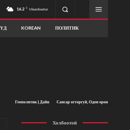
16.2
C
Ulaanbaatar
ҮҮД
KOREAN
ПОЛИТИК
Геополитик | Дайн
Сансар огторгуй, Одон орон
Холбоотой