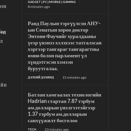
GADGET | PC | MOBILE | GAMING
ээн
8 minutes ago
Ранд Паулын тэргүүлсэн АНУ-
ын Сенатын хороо доктор
өөд
Энтони Фаучийг хуралдааны
ал
үеэр үнэнээ хэлэхээс татгалзсан
хэргээр тангараг тангарагтны
өмнө болон парламент үл
хүндэтгэсэн хэмээн
буруутгалаа.
15 minutes ago
ДЭЛХИЙ ДАХИНД
ийн
Батлан хамгаалах технологийн
Hadrian стартап 7.87 тэрбум
ам.долларын үнэлгээтэйгээр
1.37 тэрбум ам.долларын
санхүүжилт босголоо
23 minutes ago
TECH