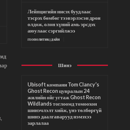
Лейпцигийн нисэх буудлаас
тэсрэх бөмбөг тээвэрлэсэн дрон
олдож, олон хүний амь эрсдэх
аюулаас сэргийлжээ
ГЕОПОЛИТИК | ДАЙН
амд
Шинэ
аар
Ubisoft компани Tom Clancy’s
Ghost Recon цувралын 24
жилийн ойг угтаж Ghost Recon
Wildlands тоглоомд томоохон
шинэчлэлт хийж, үнэ төлбөргүй
шинэ даалгаварууд нэмэхээ
,
зарлалаа