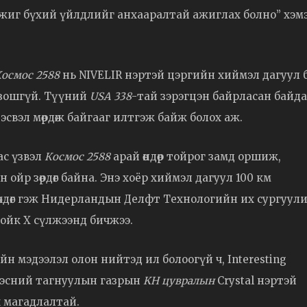
 сэжиг бүхий үйлдлийг анхааралтай ажиглах болно” хэм
осмос 2588
нь NIVELIR нэртэй цэргийн хиймэл дагуул бөг
лзошгүй. Түүний
USA 338
-тай зэрэгцэн байрласан байд
свэл мөрдөж байгааг илтгэж байж болох аж.
с үзвэл
Космос 2588
арай өндөр тойрог замд оршиж,
н ойр зөрдөг байна. Энэ хоёр хиймэл дагуул 100 км
дөхдөг гэж Нидерландын Делфт Технологийн их сургуул
ойк X сүлжээнд бичжээ.
 мэдээлэл олон нийтэд ил болоогүй ч, Interesting
дэсний тагнуулын газрын
KH цувралын
Crystal нэртэй
 магадлалтай.