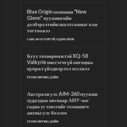
Blue Origin компани “New
Glenn” пуужингийн
дэлбэрэлтийн шалтгааныг олж
тогтоожээ
САНСАР ОГТОРГУЙ, ОДОН ОРОН
Буух төхөөрөмжтэй XQ-58
Valkyrie нисгэгчгүй онгоцны
цуврал үйлдвэрлэл эхэлжээ
ГЕОПОЛИТИК | ДАЙН
Австрали улс AIM-260 пуужин
худалдаж авснаар АНУ-аас
гадна уг зэвсгийг эзэмшигч
анхны улс боллоо
ГЕОПОЛИТИК | ДАЙН