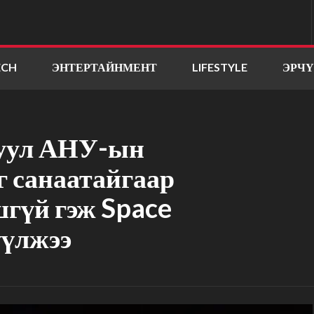
ECH
ЭНТЕРТАЙНМЕНТ
LIFESTYLE
ЭРЧ
гуул АНУ-ын
г санаатайгаар
гүй гэж Space
үлжээ