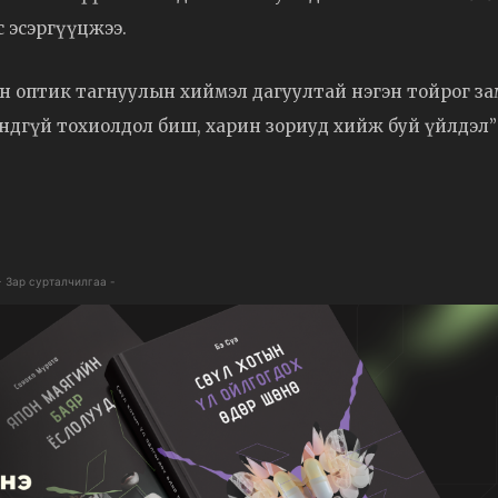
лс эсэргүүцжээ.
ын оптик тагнуулын хиймэл дагуултай нэгэн тойрог з
андгүй тохиолдол биш, харин зориуд хийж буй үйлдэл”
- Зар сурталчилгаа -