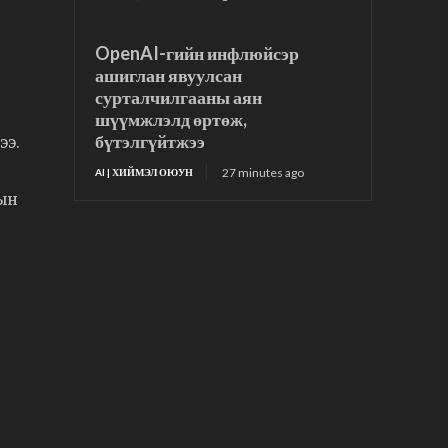
OpenAI-гийн инфлюйсэр
ашиглан явуулсан
сурталчилгааны аян
шүүмжлэлд өртөж,
бүтэлгүйтжээ
ээ.
27 minutes ago
AI | ХИЙМЭЛ ОЮУН
ын