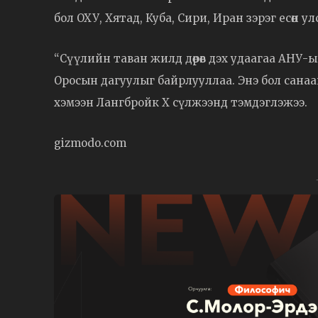
бол ОХУ, Хятад, Куба, Сири, Иран зэрэг есөн у
“Сүүлийн таван жилд дөрөв дэх удаагаа АНУ-
Оросын дагуулыг байрлууллаа. Энэ бол сана
хэмээн Лангбройк X сүлжээнд тэмдэглэжээ.
gizmodo.com