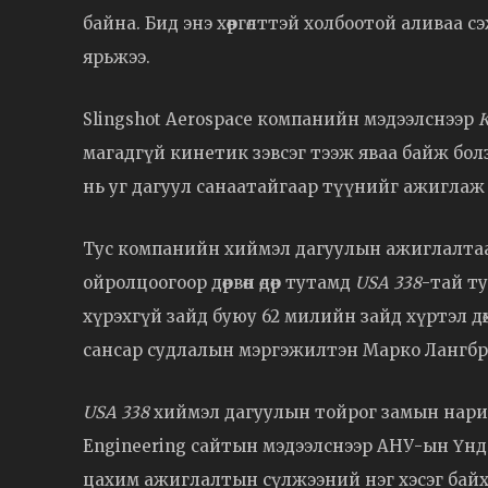
байна. Бид энэ хөөргөлттэй холбоотой аливаа
ярьжээ.
Slingshot Aerospace компанийн мэдээлснээр
К
магадгүй кинетик зэвсэг тээж яваа байж бо
нь уг дагуул санаатайгаар түүнийг ажиглаж э
Тус компанийн хиймэл дагуулын ажиглалтаа
ойролцоогоор дөрвөн өдөр тутамд
USA 338
-тай ту
хүрэхгүй зайд буюу 62 милийн зайд хүртэл 
сансар судлалын мэргэжилтэн Марко Лангбр
USA 338
хиймэл дагуулын тойрог замын нарийн
Engineering сайтын мэдээлснээр АНУ-ын Үн
цахим ажиглалтын сүлжээний нэг хэсэг байх