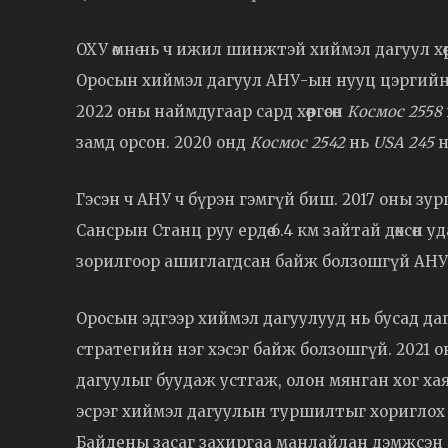
ОХУ өмнө нь ч ижил шинжтэй хиймэл дагуул хөөр
Оросын хиймэл дагуул АНУ-ын нууц цэргийн 
2022 оны наймдугаар сард хөөргөсөн
Космос 2558
замд орсон. 2020 онд
Космос 2542
нь
USA 245
н
Гэсэн ч АНУ ч бүрэн гэмгүй биш. 2017 оны з
Сансрын Станц руу ердөө 6.4 км зайтай дөхсөн
зорилгоор ашиглагдсан байж болзошгүй АНУ-
Оросын эдгээр хиймэл дагуулууд нь бусад даг
стратегийн нэг хэсэг байж болзошгүй. 2021 о
дагуулыг буудаж устгаж, олон мянган хог ха
эсрэг хиймэл дагуулын туршилтыг хориглох т
Байдены засаг захиргаа манлайлан дэмжсэн ю