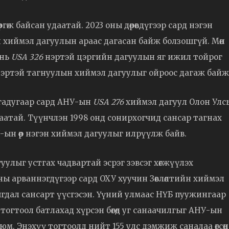
гөж байсан удаатай. 2023 оны дөрөвдүгээр сард нэгэн
хиймэл дагуулын араас дагасан байж болзошгүй. Мөн
нь
USA 326
нэртэй цэргийн дагуулын яг ижил тойрог
эртэй тагнуулын хиймэл дагуулыг ойроос дагаж байж
ургадугаар сард АНУ-ын
USA 276
хиймэл дагуул Олон Улс
 удаатай. Түүнчлэн 1998 онд сонирхогчид сансар тагнах
ын өөр нэгэн хиймэл дагуулыг илрүүлж байв.
уулыг устгах чадвартай эсрэг зэвсэг хөгжүүлэх
ны арваннэгдүгээр сард ОХУ хуучин Зөвлөлтийн хиймэл
ягдал сансарт үүсгэсэн. Үүний улмаас НҮБ пуужингаар
огтоол батлахад хүрсэн бөгөөд уг санаачилгыг АНУ-ын
м. Энэхүү тогтоолд нийт 155 улс дэмжиж саналаа өгсөн