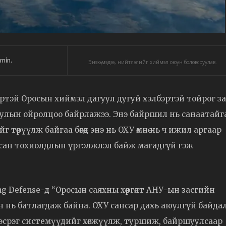
min.
Энэхүү мэдээ, нийтлэлийг хиймэл оюун боловсруулав.
ртэй Оросын хиймэл дагуул дугуй хэлбэртэй тойрог з
улын ойролцоо байрлажээ. Энэ байршил нь санаатайг
 төрүүлж байгаа бөгөөд энэ нь ОХУ өмнө нь ч ижил аргаар
йсан тохиолдлын үргэлжлэл байж магадгүй гэж
ng Defense-д “Оросын саяхны хөөргөлт АНУ-ын засгийн
 нь батлагдаж байна. ОХУ сансар дахь аюулгүй байдал
эсрэг системүүдийг хөгжүүлж, туршиж, байршуулсаар