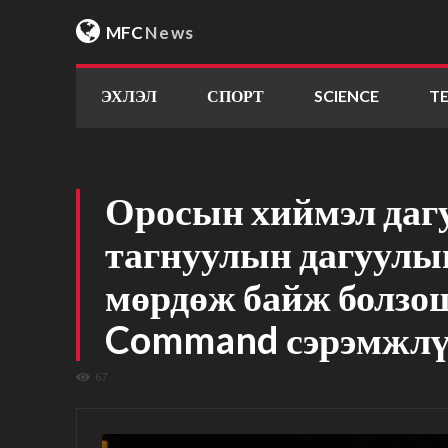
MFC
News
ЭХЛЭЛ
СПОРТ
SCIENCE
T
Оросын хиймэл да
тагнуулын дагуулы
мөрдөж байж болзош
Command сэрэмжлү
67