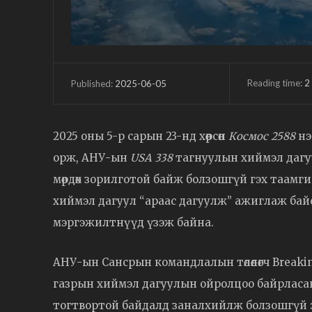
Reading time:
2
2025-06-05
Published:
2025 оны 5-р сарын 23-нд хөөрсөн
Космос 2588
нэ
орж, АНУ-ын
USA 338
тагнуулын хиймэл дагу
мөрдөх зорилготой байж болзошгүй гэх таамгийг
хиймэл дагуул “араас дагуулж” ажиглаж ба
мэргэжилтнүүд үзэж байна.
АНУ-ын Сансрын командлалын төлөөлөгч Breaki
газрын хиймэл дагуулын ойролцоо байрласан
тогтвортой байдалд заналхийлж болзошгүй 