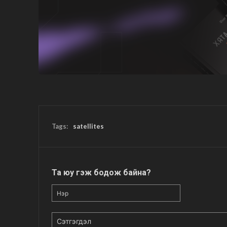
Tags:
satellites
Та юу гэж бодож байна?
Нэр