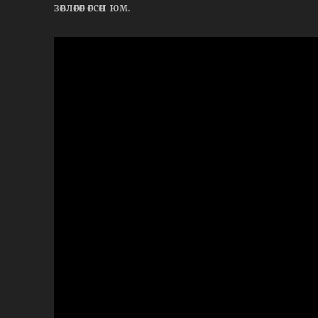
зөвлөгөөг өгсөн юм.