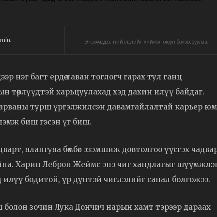
min.
Энэхүү мэдээ, нийтлэлийг хиймэл оюун боловсруулав.
дээр нэг багт ердөө таван тоглогч гарах тул ганц
ын төрлүүдтэй харьцуулахад хэд дахин илүү байдаг.
арваны турш үргэлжилсэн давамгайлалтай карьер юм
үлэмж биш гэсэн үг биш.
арт, ялангуяа бөмбөг эзэмшиж довтолгоо үүсгэх чадва
байна. Харин Леброн Жеймс энэ чиг хандлагыг шүүмжлэ
д илүү бодитой, үр дүнтэй чиглэлийг санал болгожээ.
ш болон зочин Лука Дончич нарын хамт тэрээр дараах