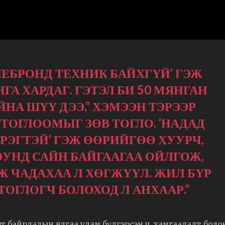
ЛЕБРОНД ТЕХНИК БАЙХГҮЙ’ ГЭЖ
А ХАРДАГ. ГЭТЭЛ БИ 50 МЯНГАН
НА ШҮҮ ДЭЭ,” ХЭМЭЭН ТЭРЭЭР
ТОГЛООМЫГ ЗӨВ ТОГЛО. ‘НАДАД
РЭГТЭЙ’ ГЭЖ ӨӨРИЙГӨӨ ХУУРЧ,
ЮУНД САЙН БАЙГААГАА ОЙЛГОЖ,
Ж ЧАДАХАА Л ХӨГЖҮҮЛ. ЖИЛ БҮР
ОГЛОГЧ БОЛОХОД Л АНХААР.”
гт байрлалын ялгаа улам бүдгэрсэн ч, хамгаалалт боло