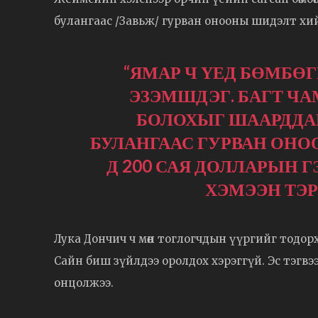
булангаас /Завьж/ гурван онооны шидэлт хий
“ЯМАР Ч ҮЕД БӨМБӨГ
ЭЗЭМШДЭГ. БАГТ Ч
БОЛОХЫГ ШААРДДАГ
БУЛАНГААС ГУРВАН ОНО
Д 200 САЯ ДОЛЛАРЫН 
ХЭМЭЭН ТЭ
Лука Дончич ч мөн тоглогчдын үүргийг тодор
Сайн биш зүйлдээ оролдох хэрэггүй. Эс тэгвээс
онцолжээ.