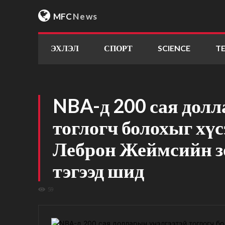
MFC
News
ЭХЛЭЛ
СПОРТ
SCIENCE
T
NBA-д 200 сая долл
тоглогч болохыг хүс
Леброн Жеймсийн з
тэгээд шид
59