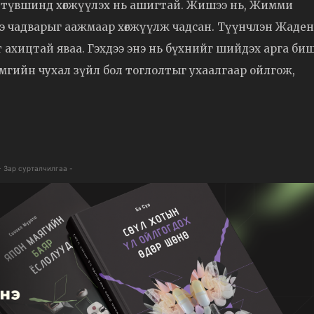
хой түвшинд хөгжүүлэх нь ашигтай. Жишээ нь, Жимми
э чадварыг аажмаар хөгжүүлж чадсан. Түүнчлэн Жаден
 ахицтай яваа. Гэхдээ энэ нь бүхнийг шийдэх арга биш
хамгийн чухал зүйл бол тоглолтыг ухаалгаар ойлгож,
- Зар сурталчилгаа -