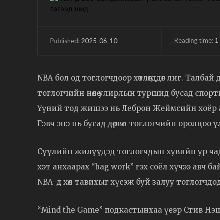
Reading time:
1
2025-06-10
Published:
NBA бол од тоглогчдоор хөтлөгддөг лиг. Талбай 
тоглогчийн нөлөө улирлын туршид бусад спорт
Үүний тод жишээ нь Леброн Жеймсийн хоёр 
Гэвч энэ нь бусад дөрвөн тоглогчийн оролцоо 
Сүүлийн жилүүдэд тоглогчдын хувийн ур чадв
хэт анхаарах “bag work” гэх соёл хүчээ авч 
NBA-д хөл тавихыг хүсэж буй залуу тоглогчдо
“Mind the Game” подкастынхаа үеэр Стив Нэ