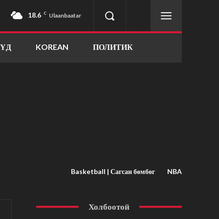
18.6
C
Ulaanbaatar
ҮҮД
KOREAN
ПОЛИТИК
Basketball | Сагсан бөмбөг
NBA
Холбоотой