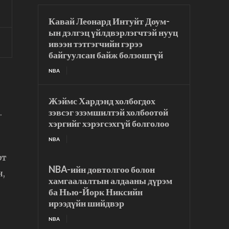
Кавай Леонард Интуйт Доум-
ын дэлгэц үйлдвэрлэгчтэй нууц
ивээн тэтгэгчийн гэрээ
байгуулсан байж болзошгүй
NBA
Жэймс Хардэнд холбогдох
зэвсэг эзэмшилтэй холбоотой
.
хэргийг хэрэгсэхгүй болголоо
NBA
рт
NBA-ийн довтолгоо болон
н,
хамгаалалтын алдааны дүрэм
ба Нью-Йорк Никсийн
ирээдүйн шийдвэр
NBA