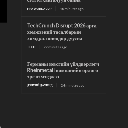
10 minutes ago
FIFA WORLD CUP
TechCrunch Disrupt 2026 арга
хэмжээний тасалбарын
хямдрал өнөөдөр дуусна
22 minutes ago
TECH
Германы зэвсгийн үйлдвэрлэгч
Rheinmetall компанийн орлого
эрс нэмэгджээ
24 minutes ago
ДЭЛХИЙ ДАХИНД
н