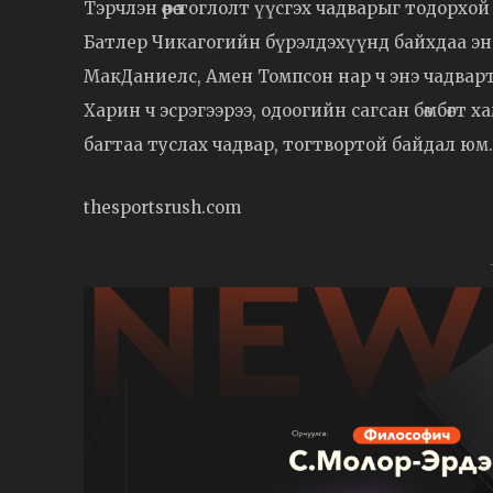
Тэрчлэн өөрөө тоглолт үүсгэх чадварыг тодор
Батлер Чикагогийн бүрэлдэхүүнд байхдаа эн
МакДаниелс, Амен Томпсон нар ч энэ чадварт
Харин ч эсрэгээрээ, одоогийн сагсан бөмбөгт 
багтаа туслах чадвар, тогтвортой байдал юм.
thesportsrush.com