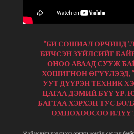
“БИ СОШИАЛ ОРЧИНД ‘
БИЧСЭН ЗҮЙЛСИЙГ БАЙНГ
ОНОО АВААД СУУЖ БАЙ
ХОШИГНОН ӨГҮҮЛЭЭД, “
УУТ ДҮҮРЭН ТЕХНИК ХЭ
ЦАГАА ДЭМИЙ БҮҮ ҮР. 
БАГТАА ХЭРХЭН ТУС БОЛ
ӨМНӨХӨӨСӨӨ ИЛҮҮ Т
Жеймсийн хэлснээр орчин үеийн сагсан бөмбө