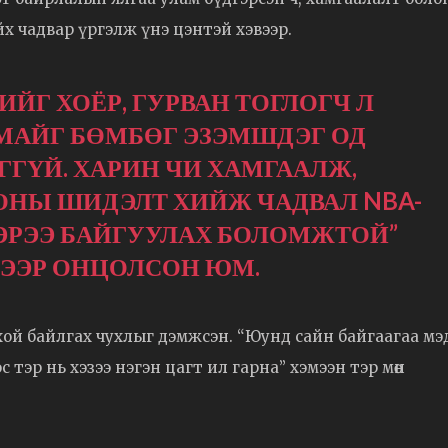
х чадвар үргэлж үнэ цэнтэй хэвээр.
ИЙГ ХОЁР, ГУРВАН ТОГЛОГЧ Л
АМАЙГ БӨМБӨГ ЭЗЭМШДЭГ ОД
ГҮЙ. ХАРИН ЧИ ХАМГААЛЖ,
ОНЫ ШИДЭЛТ ХИЙЖ ЧАДВАЛ NBA-
ГЭРЭЭ БАЙГУУЛАХ БОЛОМЖТОЙ”
РЭЭР ОНЦОЛСОН ЮМ.
хой байлгах чухлыг дэмжсэн. “Юунд сайн байгаагаа мэ
 тэр нь хэзээ нэгэн цагт ил гарна” хэмээн тэр мөн