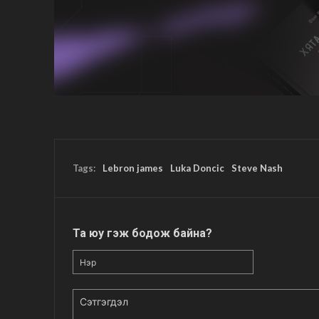
Tags:
Lebron james
Luka Doncic
Steve Nash
Та юу гэж бодож байна?
Нэр