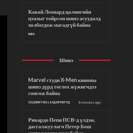
Кавай Леонард цалингийн
цэазыг тойрсон шинэ асуудалд
холбогдож магадгүй байна
NBA
Шинэ
Marvel студи X-Men киноны
шинэ дүрд тоглох жүжигчдээ
сонгож байна
8 minutes ago
CELEBRITIES | АЛДАРТНУУД
Рикардо Пепи ПСВ-д үлдэж,
дасгалжуулагч Петер Бош
сэтгэл хангалуун байна