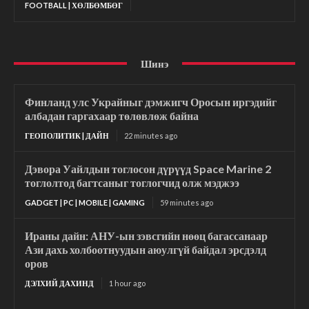
FOOTBALL | ХӨЛБӨМБӨГ
Шинэ
Финланд улс Украйныг дэмжигч Оросын иргэдийг
албадан гаргахаар төлөвлөж байна
ГЕОПОЛИТИК | ДАЙН
22 minutes ago
Дэвора Уайлдын тоглосон дүрүүд Space Marine 2
тоглолтод багтсаныг тоглогчид олж мэджээ
GADGET | PC | MOBILE | GAMING
59 minutes ago
Ираны дайн: АНУ-ын зэвсгийн нөөц багассанаар
Ази дахь холбоотнуудын аюулгүй байдал эрсдэлд
оров
ДЭЛХИЙ ДАХИНД
1 hour ago