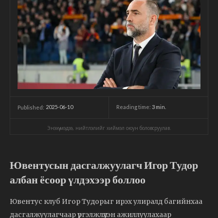
2025-06-10
Reading time:
3
min.
Published:
Энэхүү мэдээ, нийтлэлийг хиймэл оюун боловсруулав.
Ювентусын дасгалжуулагч Игор Тудор
албан ёсоор үлдэхээр боллоо
Ювентус клуб Игор Тудорыг ирэх улиралд багийнхаа
дасгалжуулагчаар үргэлжлүүлэн ажиллуулахаар