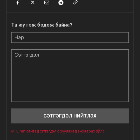
Та юу гэж бодож байна?
Нэр
Сэтгэгдэл
MFC.mn сайтад сэтгэгдэл оруулахад анхаарах зүйлс