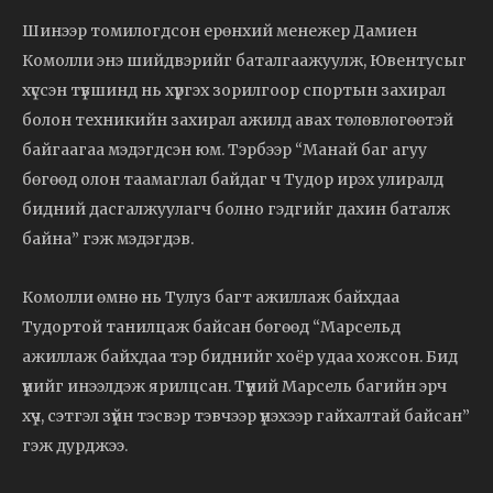
Шинээр томилогдсон ерөнхий менежер Дамиен
Комолли энэ шийдвэрийг баталгаажуулж, Ювентусыг
хүссэн түвшинд нь хүргэх зорилгоор спортын захирал
болон техникийн захирал ажилд авах төлөвлөгөөтэй
байгаагаа мэдэгдсэн юм. Тэрбээр “Манай баг агуу
бөгөөд олон таамаглал байдаг ч Тудор ирэх улиралд
бидний дасгалжуулагч болно гэдгийг дахин баталж
байна” гэж мэдэгдэв.
Комолли өмнө нь Тулуз багт ажиллаж байхдаа
Тудортой танилцаж байсан бөгөөд “Марсельд
ажиллаж байхдаа тэр биднийг хоёр удаа хожсон. Бид
үүнийг инээлдэж ярилцсан. Түүний Марсель багийн эрч
хүч, сэтгэл зүйн тэсвэр тэвчээр үнэхээр гайхалтай байсан”
гэж дурджээ.