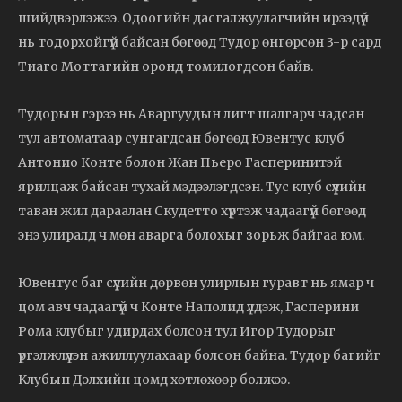
шийдвэрлэжээ. Одоогийн дасгалжуулагчийн ирээдүй
нь тодорхойгүй байсан бөгөөд Тудор өнгөрсөн 3-р сард
Тиаго Моттагийн оронд томилогдсон байв.
Тудорын гэрээ нь Аваргуудын лигт шалгарч чадсан
тул автоматаар сунгагдсан бөгөөд Ювентус клуб
Антонио Конте болон Жан Пьеро Гасперинитэй
ярилцаж байсан тухай мэдээлэгдсэн. Тус клуб сүүлийн
таван жил дараалан Скудетто хүртэж чадаагүй бөгөөд
энэ улиралд ч мөн аварга болохыг зорьж байгаа юм.
Ювентус баг сүүлийн дөрвөн улирлын гуравт нь ямар ч
цом авч чадаагүй ч Конте Наполид үлдэж, Гасперини
Рома клубыг удирдах болсон тул Игор Тудорыг
үргэлжлүүлэн ажиллуулахаар болсон байна. Тудор багийг
Клубын Дэлхийн цомд хөтлөхөөр болжээ.