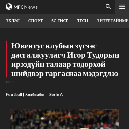
MFC
News
ЭХЛЭЛ
СПОРТ
SCIENCE
TECH
ЭНТЕРТАЙНМЕ
Ювентус клубын зүгээс
дасгалжуулагч Игор Тудорын
ирээдүйн талаар тодорхой
шийдвэр гаргаснаа мэдэгдлээ
73
Football | Хөлбөмбөг
Serie A