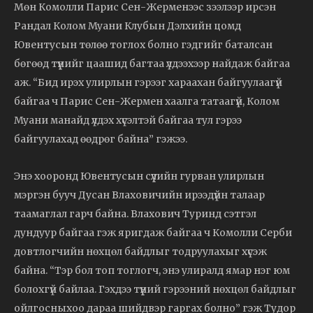
Мөн Комолли Парис Сен-Жерменээс зээлээр ирсэн
Рандал Колом Муани Клубын Дэлхийн цомд
Ювентусын төлөө тоглох болно гэдгийг баталсан
бөгөөд түүнийг цаашид багтаа үлдээхээр найдаж байгаа
аж. “Бид ирэх улирлын гэрээг хараахан байгуулаагүй
байгаа ч Парис Сен-Жермен хаалга татаагүй, Колом
Муани манайд үлдэх хүсэлтэй байгаа тул гэрээ
байгуулахад өөдрөг байна” гэжээ.
Энэ хооронд Ювентусын сүүлийн гурван улирлын
мэргэн бууч Дусан Влаховичийн ирээдүйн талаар
таамаглал гарч байна. Влахович Туринд сэтгэл
дундуур байгаа гэж яригдаж байгаа ч Комолли Серби
довтлогчийн нөхцөл байдлыг тодруулахыг хүсэж
байна. “Тэр бол топ тоглогч, энэ улиралд ямар нэг юм
болохгүй байлаа. Гэхдээ түүний гэрээний нөхцөл байдлыг
ойлгосныхоо дараа шийдвэр гаргах болно” гэж Тудор