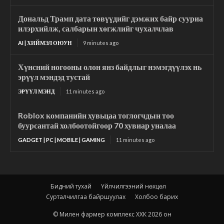
Дональд Трамп дата төвүүдийг дэмжих байр сууриа
илэрхийлж, салбарын хөгжлийг чухалчлав
AI | ХИЙМЭЛ ОЮУН
9 minutes ago
Хүнсний ногооны олон янз байдлыг нэмэгдүүлэх нь
эрүүл мэндэд тустай
ЭРҮҮЛ МЭНД
11 minutes ago
Roblox компанийн хувьцаа тоглогчдын тоо
буурсантай холбоотойгоор 70 хувиар уналаа
GADGET | PC | MOBILE | GAMING
11 minutes ago
Бидний тухай
Үйлчилгээний нөхцөл
Сурталчилгаа байршуулах
Холбоо барих
© Милен фармер комплекс ХХК 2026 он