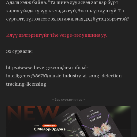
Адэлл хэлж байна. “Та шинэ дуу эсвэл загвар бүрт
хариу үйлдэл үзүүлж чадахгүй, Энэ нь үр дүнгүй. Та
сургалт, түгээлтээс эхлэн ажиллах дэд бүтэц хэрэгтэй.”
Илүү дэлгэрэнгүйг The Verge-ээс уншина уу.
Эх сурвалж:
https://www.theverge.com/ai-artificial-
intelligence/686767/music-industry-ai-song-detection-
tracking-licensing
- Зар сурталчилгаа -