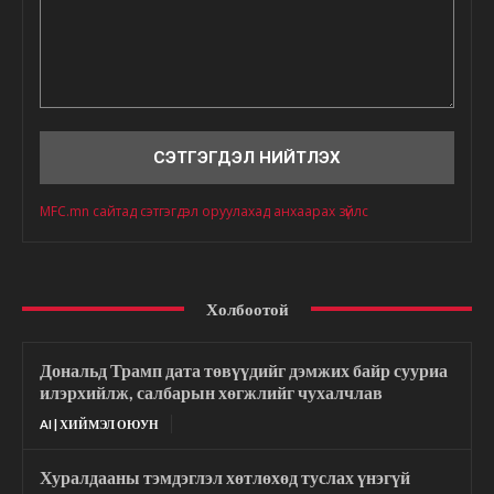
Сэтгэгдэл
MFC.mn сайтад сэтгэгдэл оруулахад анхаарах зүйлс
Холбоотой
Дональд Трамп дата төвүүдийг дэмжих байр сууриа
илэрхийлж, салбарын хөгжлийг чухалчлав
AI | ХИЙМЭЛ ОЮУН
Хуралдааны тэмдэглэл хөтлөхөд туслах үнэгүй