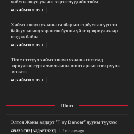
хиймэл оюун ухаант хэрэгслүүдийн тойм
AI | ХИЙМЭЛ ОЮУН
Хиймэл оюун ухааны салбарын тэрбумтан үүсгэн
байгуулагчид хөрөнгөө буяны үйлсэд зориулахаар
нэгдэж байна
AI | ХИЙМЭЛ ОЮУН
Time сэтгүүл хиймэл оюун ухааны системд
зориулсан сурталчилгааны шинэ аргыг нэвтрүүлж
эхэллээ
AI | ХИЙМЭЛ ОЮУН
Шинэ
Элтон Жоны алдарт “Tiny Dancer” дууны түүхээс
CELEBRITIES | АЛДАРТНУУД
5 minutes ago