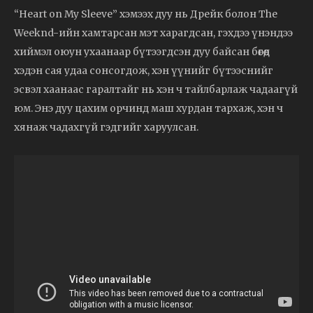
“Heart on My Sleeve” хэмээх дуу нь Дрейк болон The
Weeknd-ийн хамтарсан мэт харагдсан, гэхдээ үнэндээ
хиймэл оюун ухаанаар бүтээгдсэн дуу байсан бөгөөд
хэдэн сая удаа сонсогдож, хэн үүнийг бүтээснийг
эсвэл хаанаас гаралтайг нь хэн ч тайлбарлаж чадаагүй
юм. Энэ дуу цахим орчинд маш хурдан тархаж, хэн ч
хянаж чадахгүй гэдгийг харуулсан.