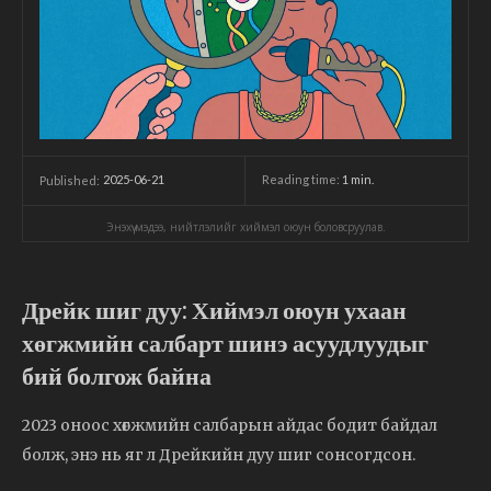
2025-06-21
Reading time:
1
min.
Published:
Энэхүү мэдээ, нийтлэлийг хиймэл оюун боловсруулав.
Дрейк шиг дуу: Хиймэл оюун ухаан
хөгжмийн салбарт шинэ асуудлуудыг
бий болгож байна
2023 оноос хөгжмийн салбарын айдас бодит байдал
болж, энэ нь яг л Дрейкийн дуу шиг сонсогдсон.