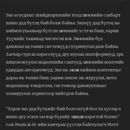
Энэ асуудлыг шийдвэрлэхийн тулд хөгжмийн салбарт
шинэ дэд бүтэц бий болж байна. Энэхүү дэд бүтэц нь
хиймэл ухаанаар бүтсэн хөгжмийг устгах биш, харин
түүнийг танихад чиглэсэн юм. Хөгжмийн бүх
дамжлагад таних системүүд суурилуулагдаж байна.
Загвар сургах хэрэгслүүд, дуу хуулах платформууд, эрх
лицензжүүлэх мэдээллийн сангууд, хөгжмийн нээлтийг
удирдах алгоритмууд. Энэ нь зөвхөн хиймэл контентыг
дараа нь таних биш, харин эхнээс нь илрүүлж, мета
мэдээллээр тэмдэглэн, системээр дамжуулахыг
зохицуулах зорилгоор хийгдэж байна.
“Хэрэв энэ дэд бүтцийг бий болгохгүй бол та зүгээр л
шинэ дуу эсвэл загвар бүрийг хөөцөлдөх хэрэгтэй болно”
гэж Musical AI-ийн хамтран үүсгэн байгуулагч Мэтт