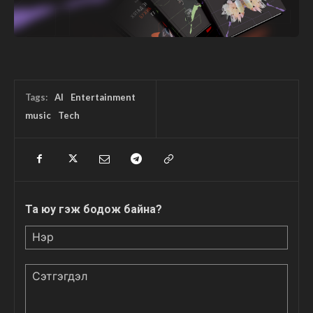
Tags:
AI
Entertainment
music
Tech
Та юу гэж бодож байна?
Нэр