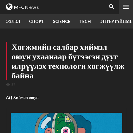
MFC
News
ЭХЛЭЛ
СПОРТ
SCIENCE
TECH
ЭНТЕРТАЙНМЕ
Хөгжмийн салбар хиймэл
оюун ухаанаар бүтээсэн дууг
илрүүлэх технологи хөгжүүлж
байна
87
Ai | Хиймэл оюун