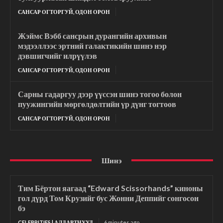
САНСАР ОГТОРГУЙ, ОДОН ОРОН
Жэймс Вэбб сансрын дурангийн архивын
мэдээллээс эртний галактикийн шинэ нэр
дэвшигчийг илрүүлэв
САНСАР ОГТОРГУЙ, ОДОН ОРОН
Сарны гадаргуу дээр үүссэн шинэ тогоо болон
пуужингийн мөргөлдөлтийн үр дүнг тогтоов
САНСАР ОГТОРГУЙ, ОДОН ОРОН
Шинэ
Тим Бёртон яагаад “Edward Scissorhands” киноны
гол дүрд Том Крузийг бус Жонни Деппийг сонгосон
бэ
CELEBRITIES | АЛДАРТНУУД
6 minutes ago