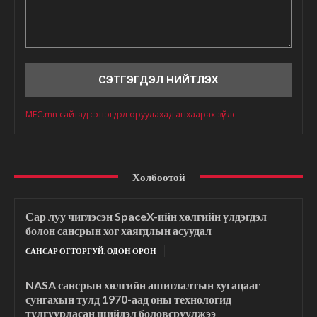
Сэтгэгдэл
MFC.mn сайтад сэтгэгдэл оруулахад анхаарах зүйлс
Холбоотой
Сар луу чиглэсэн SpaceX-ийн хөлгийн үлдэгдэл
болон сансрын хог хаягдлын асуудал
САНСАР ОГТОРГУЙ, ОДОН ОРОН
NASA сансрын хөлгийн ашиглалтын хугацааг
сунгахын тулд 1970-аад оны технологид
тулгуурласан шийдэл боловсруулжээ