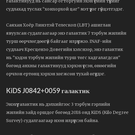
галактикууд нь сансар огторгуйн эхэн үеийн түүхийг
судлахад туслах “хонхорхой цаг” мэт үүрэг гүйцэтгэдэг.
Саяхан Хоёр Линзтэй Телескоп (LBT) ашиглан
явуулсан судалгаагаар энэ галактик 7 тэрбум жилийн
турш өөрчлөгдөөгүй байгааг илрүүлжээ. INAF-ийн
судлаач Кресцензо Довегийн хэлснээр, энэ галактик
нь “хэдэн тэрбум жилийн турш төгс хадгалагдсан”
бөгөөд анхны галактикууд хэрхэн үүссэн, өнөөгийн
орчлон ертөнц хэрхэн хөгжсөн тухай өгүүлдэг.
KiDS J0842+0059 галактик
Энэхүү галактик нь дэлхийгээс 3 тэрбум гэрлийн
жилийн зайд оршдог бөгөөд 2018 онд KiDS (Kilo Degree
Survey) судалгаагаар нээн илрүүлсэн байна.