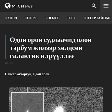
MFC
News
ЭХЛЭЛ
СПОРТ
SCIENCE
TECH
ЭНТЕРТАЙНМЕ
Одон орон судлаачид олон
тэрбум жилээр хөлдсөн
галактик илрүүллээ
73
Сансар огторгуй, Одон орон