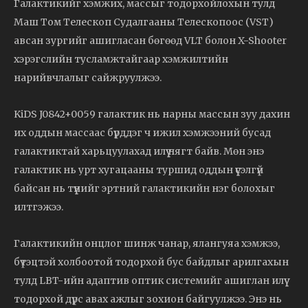
Галактикийг хэмжих, массыг тодорхойлохын тулд
Маш Том Телескоп Судалгааны Телескопоос (VST)
авсан зургийг ашигласан бөгөөд VLT болон X-Shooter
хэрэгслийн тусламжтайгаар хэмжилтийн
нарийвчлалыг сайжруулжээ.
KiDS J0842+0059 галактик нь нарны массын зуу дахин
их оддын массаас бүрддэг ч ижил хэмжээний бусад
галактиктай харьцуулахад илүү нягт байв. Мөн энэ
галактик нь урт хугацааны туршид оддын үүсэлгүй
байсан нь түүнийг эртний галактикийн нэг болохыг
илтгэжээ.
Галактикийн онцлог шинж чанар, ялангуяа хэмжээ,
бүтэцтэй холбоотой тодорхой бус байдлыг арилгахын
тулд LBT-ийн адаптив оптик системийг ашиглан илүү
тодорхой дүрс авах ажлыг зохион байгуулжээ. Энэ нь