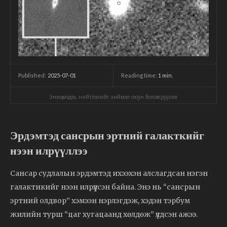
2025-07-01
Reading time:
1
min.
Published:
Энэхүү мэдээ, нийтлэлийг хиймэл оюун боловсруулав.
Эрдэмтэд сансрын эртний галакткийг
нээн илрүүллээ
Сансар судлалын эрдэмтэд ихээхэн алслагдсан нэгэн
галактикийг нээн илрүүлсэн байна. Энэ нь “сансрын
эртний олдвор” хэмээн нэрлэгдэж, хэдэн тэрбум
жилийн турш “цаг хугацаанд хөлдөж” үлдсэн ажээ.