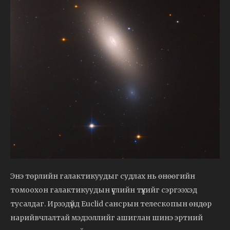
Энэ төрлийн галактикуудыг судлах нь өнөөгийн
томоохон галактикуудын үүслийн түүхийг сэргээхэд
тусалдаг. Ирээдүйд Euclid сансрын телескопын өндөр
нарийвчлалтай мэдээллийг ашиглан шинэ эртний