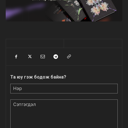
Та юу гэж бодож байна?
Нэр