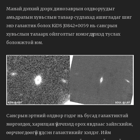
Манай дэлхий дээрх динозаврын олдворуудыг
амьдралын хувьслын талаар судлахад ашигладаг шиг
энэ галактик болох KiDS J0842+0059 нь сансрын
хувьслын талаарх ойлголтыг нэмэгдүүлэхэд туслах
боломжтой юм.
Сансрын эртний олдвор гэдэг нь бусад галактиктай
мөргөлдөх, харилцан үйлчлэлд орох явдлаас зайлсхийж,
өөрчлөгдөөгүй үлдсэн галактикийг хэлдэг. Ийм