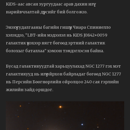
KiDS-аас авсан зургуудаас арав дахин илүү
нарийвчлалтай дүрсийг бий болгожээ.
Энэхүү судалгааны багийн гишүүн Чиара Спиниелло
хэлэхдээ, “LBT-ийн мэдээлэл нь KiDS J0842+0059
галактик үнэхээр нягт бөгөөд эртний галактик
болохыг баталлаа” хэмээн тэмдэглэсэн байна.
Бусад галактикуудтай харьцуулахад NGC 1277 гэх мэт
галактикууд нь илүү ойрхон байрладаг бөгөөд NGC 1277
нь Персийн Бөөгнөрлийн ойролцоо 240 сая гэрлийн
жилийн зайд оршдог.