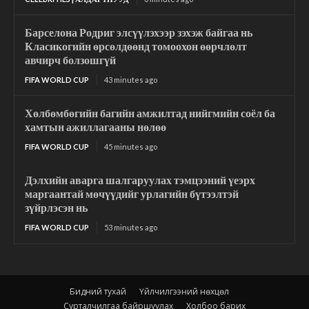
Барселона Родриг элсүүлэхээр зэхэж байгаа нь
Класикогийн өрсөлдөөнд томоохон өөрчлөлт
авчирч болзошгүй
FIFA WORLD CUP
43 minutes ago
Хөлбөмбөгийн багийн амжилтад нийгмийн соёл ба
хамтын ажиллагааны нөлөө
FIFA WORLD CUP
45 minutes ago
Дэлхийн аварга шалгаруулах тэмцээний үеэрх
маргаантай мөчүүдийг урлагийн бүтээлтэй
зүйрлэсэн нь
FIFA WORLD CUP
53 minutes ago
Бидний тухай
Үйлчилгээний нөхцөл
Сурталчилгаа байршуулах
Холбоо барих