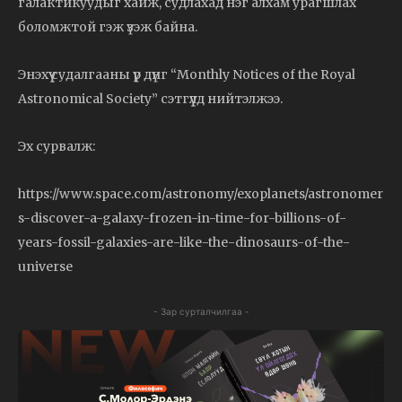
галактикуудыг хайж, судлахад нэг алхам урагшлах
боломжтой гэж үзэж байна.
Энэхүү судалгааны үр дүнг “Monthly Notices of the Royal
Astronomical Society” сэтгүүлд нийтэлжээ.
Эх сурвалж:
https://www.space.com/astronomy/exoplanets/astronomer
s-discover-a-galaxy-frozen-in-time-for-billions-of-
years-fossil-galaxies-are-like-the-dinosaurs-of-the-
universe
- Зар сурталчилгаа -