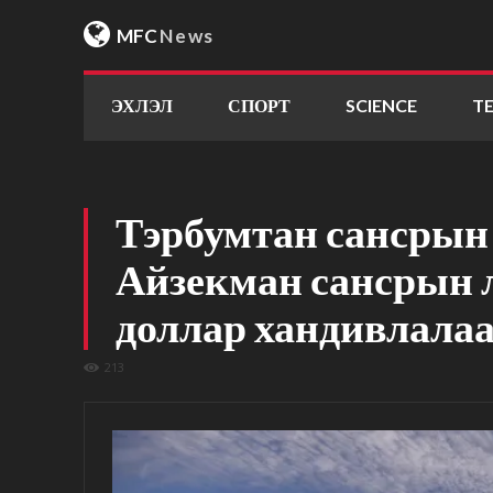
MFC
News
ЭХЛЭЛ
СПОРТ
SCIENCE
T
Тэрбумтан сансрын
Айзекман сансрын л
доллар хандивлала
213