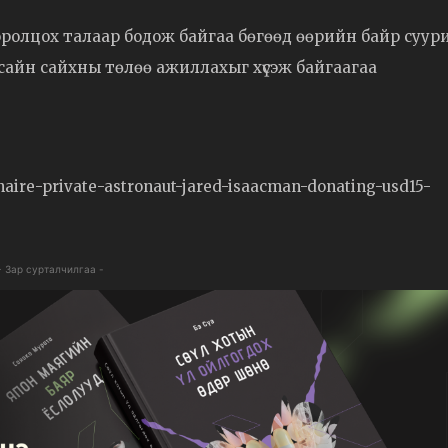
оролцох талаар бодож байгаа бөгөөд өөрийн байр суур
сайн сайхны төлөө ажиллахыг хүсэж байгаагаа
naire-private-astronaut-jared-isaacman-donating-usd15-
- Зар сурталчилгаа -