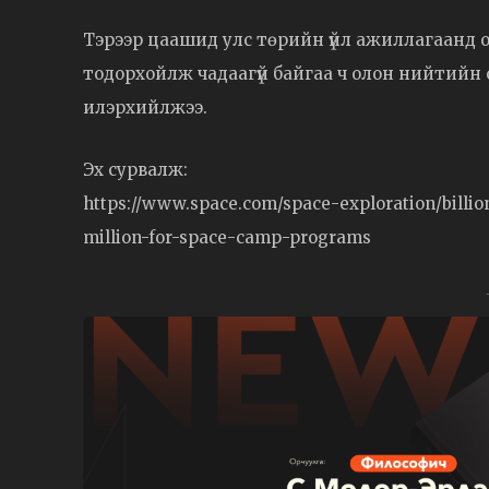
Тэрээр цаашид улс төрийн үйл ажиллагаанд 
тодорхойлж чадаагүй байгаа ч олон нийтийн 
илэрхийлжээ.
Эх сурвалж:
https://www.space.com/space-exploration/billio
million-for-space-camp-programs