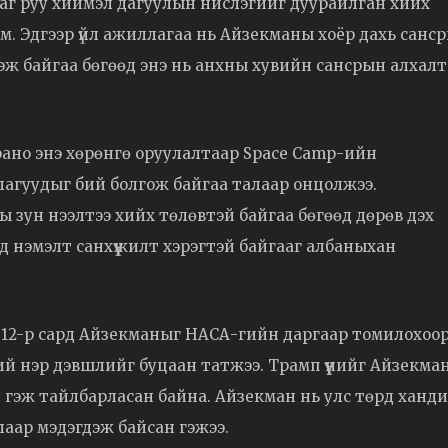
раг руу хиймэл дагуулын нислэгийг дуурайлган хийх
юм. Эдгээр үйл ажиллагаа нь Айзекманы хоёр дахь санс
дэж байгаа бөгөөд энэ нь анхны хувийн сансрын алхал
ано энэ хөрөнгө оруулалтаар Space Camp-ийн
шлагуудыг бий болгож байгаа талаар онцолжээ.
оны зун нээлтээ хийх төлөвтэй байгаа бөгөөд дөрөв дэх
 нэмэлт санхүүжилт хэрэгтэй байгааг албаныхан
 12-р сард Айзекманыг НАСА-гийн даргаар томилохоо
үний нэр дэвшлийг буцаан татжээ. Трамп үүнийг Айзекма
 гэж тайлбарласан байна. Айзекман нь улс төрд ханд
алаар мэдэгдэж байсан гэжээ.