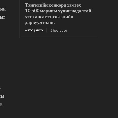
Тэнгисийн конкорд хэмээх
рын
10,500 морины хүчин чадалтай
хэт тансаг зэрэглэлийн
тыг
дарвуулт завь
2 hours ago
AUTO | АВТО
р
ны
ив