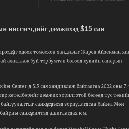
ын нисгэгчдийг дэмжихэд $15 сая
ирээдүйг өдөөх томоохон хандивыг Жаред Айзекман х
тай ажиллаж буй тэрбумтан бөгөөд хувийн сансрын
ket Center-д $15 сая хандивлаж байгаагаа 2022 оны 7-
Camp хөтөлбөрийг дэмжих зорилготой бөгөөд тус төвий
эн байгуулалтыг санхүүжүүлэхэд зориулагдсан байна. Мөн
 байрны санхүүжилтэд ашиглагдах юм.