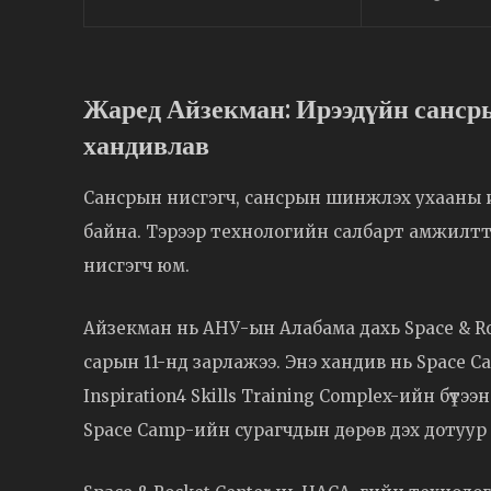
Жаред Айзекман: Ирээдүйн санср
хандивлав
Сансрын нисгэгч, сансрын шинжлэх ухааны 
байна. Тэрээр технологийн салбарт амжилт
нисгэгч юм.
Айзекман нь АНУ-ын Алабама дахь Space & Roc
сарын 11-нд зарлажээ. Энэ хандив нь Space 
Inspiration4 Skills Training Complex-ийн бүтэ
Space Camp-ийн сурагчдын дөрөв дэх дотуур