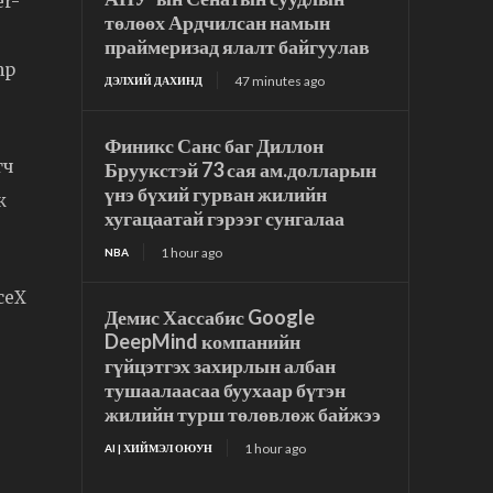
er-
төлөөх Ардчилсан намын
праймеризад ялалт байгуулав
mp
47 minutes ago
ДЭЛХИЙ ДАХИНД
Финикс Санс баг Диллон
гч
Бруукстэй 73 сая ам.долларын
үнэ бүхий гурван жилийн
ж
хугацаатай гэрээг сунгалаа
1 hour ago
NBA
aceX
Демис Хассабис Google
DeepMind компанийн
гүйцэтгэх захирлын албан
тушаалаасаа буухаар бүтэн
жилийн турш төлөвлөж байжээ
1 hour ago
AI | ХИЙМЭЛ ОЮУН