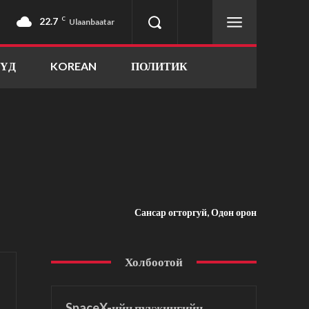
22.7
C
Ulaanbaatar
ҮҮД
KOREAN
ПОЛИТИК
Сансар огторгуй, Одон орон
Холбоотой
SpaceX-ийн пуужингийн