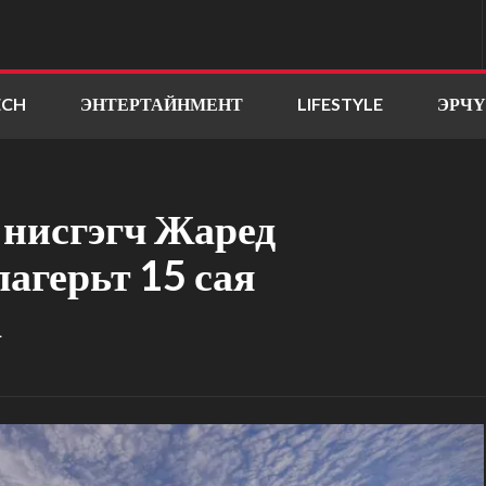
ECH
ЭНТЕРТАЙНМЕНТ
LIFESTYLE
ЭРЧ
 нисгэгч Жаред
агерьт 15 сая
а