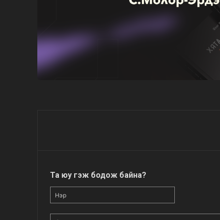
Та юу гэж бодож байна?
Нэр