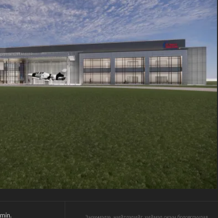
min.
Энэхүү мэдээ, нийтлэлийг хиймэл оюун боловсруулав.