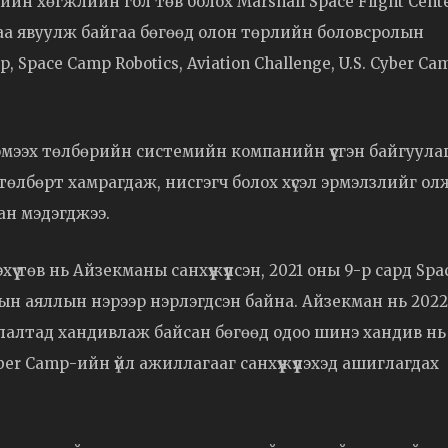
ийн хөгжлийн гол төв болох Marshall Space Flight Cent
аа явуулж байгаа бөгөөд олон төрлийн боловсролын
p, Space Camp Robotics, Aviation Challenge, U.S. Cyber Ca
хэмээх төлбөрийн системийн компанийн үүсгэн байгуула
өтөлбөрт хамрагдаж, нисгэгч болох хүсэл эрмэлзлийг ол
ан мэдэгджээ.
хүү төв нь Айзекманы санхүүжүүлсэн, 2021 оны 9-р сард Sp
ын аяллын нэрээр нэрлэгдсэн байна. Айзекман нь 2022
уулалтад хандивлаж байсан бөгөөд одоо шинэ хандив нь
yber Camp-ийн үйл ажиллагааг санхүүжүүлэхэд ашиглагдах