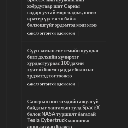
хоёрдугаар шат Сарны
гадаргуутай мөргөлдөж, шинэ
кратер үүсгэсэн байж
болзошгүйг эрдэмтэд мэдээлэв
САНСАР ОГТОРГУЙ, ОДОН ОРОН
Сүүн замын системийн нууцлаг
биет дэлхийн хүчирхэг
хурдасгуураас 100 дахин
хүчтэй бөөмс цардаг болохыг
эрдэмтэд тогтоожээ
САНСАР ОГТОРГУЙ, ОДОН ОРОН
Сансрын нисгэгчдийн аюулгүй
байдлыг хангахын тулд SpaceX
болон NASA туршилт багатай
Tesla Cybertruck машиныг
ашиглахаар болжээ