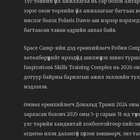
Тус төвийн үйл ажиллагаа нь сар болон Анга
зэрэг олон төрлийн үйл ажиллагааг багтаах 
нислэг болох Polaris Dawn-ын нэрээр нэрлэг
багтаасан таван өдрийн аялал байв.
Space Camp-ийн дэд ерөнхийлөгч Робин Сопр
хөтөлбөрүүдийг ирээдүйд шилжүүлэх шинэ тур
Inspiration4 Skills Training Complex нь 2026 
дотуур байрны барилгын ажил эхлэхийн тулд
мэдээлэв.
Өмнөх ерөнхийлөгч Дональд Трамп 2024 оны
зарласан боловч 2025 оны 5-р сарын 31-нд тү
улс төрийн хандивтай холбоотойгоор хийсэн
өгдөгөө илэн далангүй хүлээн зөвшөөрч, энэ т