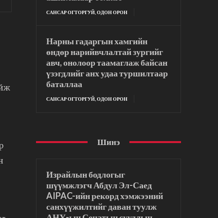
САНСАР ОГТОРГУЙ, ОДОН ОРОН
Нарны гадаргын хамгийн
өндөр нарийвчлалтай зургийг
авч, онолоор таамаглаж байсан
үзэгдлийг анх удаа туршилтаар
баталлаа
ийж
САНСАР ОГТОРГУЙ, ОДОН ОРОН
Шинэ
р
н
Израйлын бодлогыг
шүүмжлэгч Абдул Эл-Саед
AIPAC-ийн рекорд хэмжээний
санхүүжилтийг даван туулж
АНУ-ын Сенатын суудлын