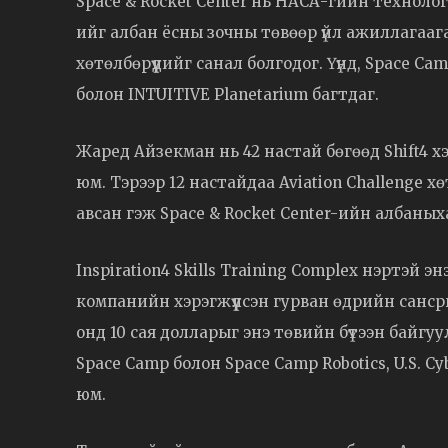
Space & Rocket Center нь НАСА-гийн технолог
ийг албан ёсны зочны төвөөр үйл ажиллагааг
хөтөлбөрүүдийг санал болгодог. Үүнд, Space Cam
болон INTUITIVE Planetarium багтдаг.
Жаред Айзекман нь 42 настай бөгөөд Shift4 
юм. Тэрээр 12 настайдаа Aviation Challenge х
авсан гэж Space & Rocket Center-ийн албаных
Inspiration4 Skills Training Complex нэртэй энэ
компанийн хэрэгжүүлсэн гурван өдрийн санср
онд 10 сая долларыг энэ төвийн бүтээн байг
Space Camp болон Space Camp Robotics, U.S. C
юм.