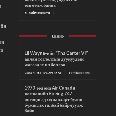
н
өмгөөлж байна
AI | ХИЙМЭЛ ОЮУН
ийн
й
Шинэ
ан
ид
Lil Wayne-ийн “Tha Carter VI”
аялан тоглолтын дуунуудын
жагсаалт ил боллоо
11 minutes ago
CELEBRITIES | АЛДАРТНУУД
1970-ээд онд Air Canada
компанийн Boeing 747
онгоцны дээд давхарт бүжиг
бүжиглэх талбай байрлуулж
байв