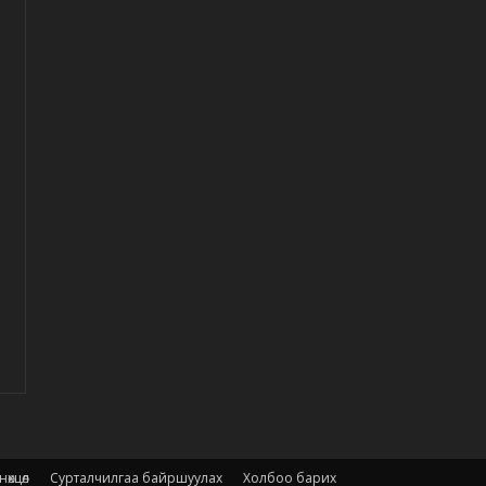
өхцөл
Сурталчилгаа байршуулах
Холбоо барих