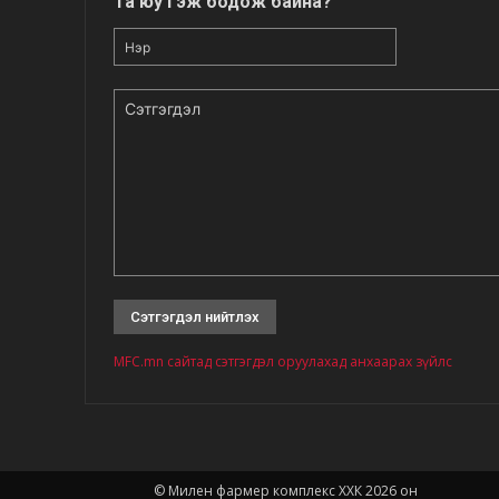
Та юу гэж бодож байна?
Нэр
Сэтгэгдэл
MFC.mn сайтад сэтгэгдэл оруулахад анхаарах зүйлс
© Милен фармер комплекс ХХК 2026 он