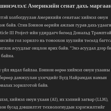
шинэчлэл: Америкийн сенат дахь маргаа
сөлтэй холбогдуулан Америкийн сенатаас хиймэл оюун
өж байв. Стив Бэннон өөрийн ажлын гурав дахь удааг
ticle III Project-ийн удирдагч бөгөөд Дональд Трампта
висийн гол зорилго нь томоохон хуулийн төсөлд багтс
глох асуудлыг онцлон ярих байв. “Энэ асуудал дээр б
 байна.
 үйл явдал байлаа. Бэннон өөрөө хиймэл оюун ухааны
бөрөөр дамжуулан үзэгчдийг Бүгд Найрамдах намын
риалах зорилготой байв.
эл, хиймэл оюун ухаан (AI), их хэлний загвар (LLM),
лон бусад дэвшилтэт технологиудын хэрэгжилтийг