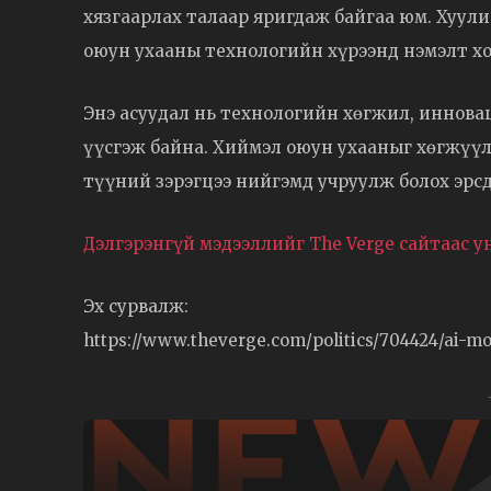
хязгаарлах талаар яригдаж байгаа юм. Хуул
оюун ухааны технологийн хүрээнд нэмэлт хо
Энэ асуудал нь технологийн хөгжил, инновац
үүсгэж байна. Хиймэл оюун ухааныг хөгжүүл
түүний зэрэгцээ нийгэмд учруулж болох эрсд
Дэлгэрэнгүй мэдээллийг The Verge сайтаас 
Эх сурвалж:
https://www.theverge.com/politics/704424/ai-m