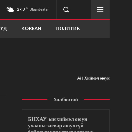
27.3
C
Ulaanbaatar
ҮҮД
KOREAN
ПОЛИТИК
Ai | Хиймэл оюун
Холбоотой
БНХАУ-ын хиймэл оюун
ухааны загвар аюулгүй
байдлын хяналтыг алгасаж