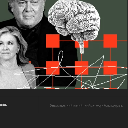
min.
Энэхүү мэдээ, нийтлэлийг хиймэл оюун боловсруулав.