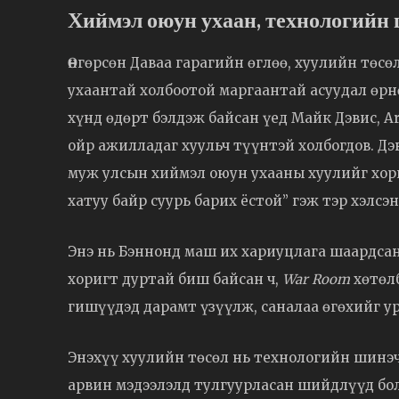
Хиймэл оюун ухаан, технологийн 
Өнгөрсөн Даваа гарагийн өглөө, хуулийн тө
ухаантай холбоотой маргаантай асуудал өрн
хүнд өдөрт бэлдэж байсан үед Майк Дэвис, Ar
ойр ажилладаг хуульч түүнтэй холбогдов. Дэ
муж улсын хиймэл оюун ухааны хуулийг хори
хатуу байр суурь барих ёстой” гэж тэр хэлсэн
Энэ нь Бэннонд маш их хариуцлага шаардсан
хоригт дуртай биш байсан ч,
War Room
хөтөл
гишүүдэд дарамт үзүүлж, саналаа өгөхийг у
Энэхүү хуулийн төсөл нь технологийн шинэчл
арвин мэдээлэлд тулгуурласан шийдлүүд бо