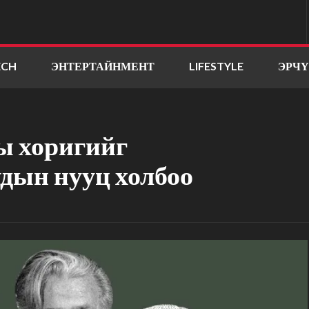
ECH
ЭНТЕРТАЙНМЕНТ
LIFESTYLE
ЭРЧ
ы хоригийг
удын нууц холбоо