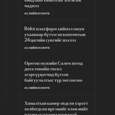
чаджээ
AI | ХИЙМЭЛ ОЮУН
Roku платформ хиймэл оюун
ухаанаар бүтээсэн контентын
24 цагийн сувгийг нээлээ
AI | ХИЙМЭЛ ОЮУН
Орегон мужийн Салем хотод
дата төвийн төсөл
эсэргүүцэгчид бүтээн
байгуулалтыг түр зогсоолоо
AI | ХИЙМЭЛ ОЮУН
Хяналтын камер эвдсэн хэрэгт
холбогдсон иргэнийг олон нийт
цахим сүлжээнд идэвхтэй