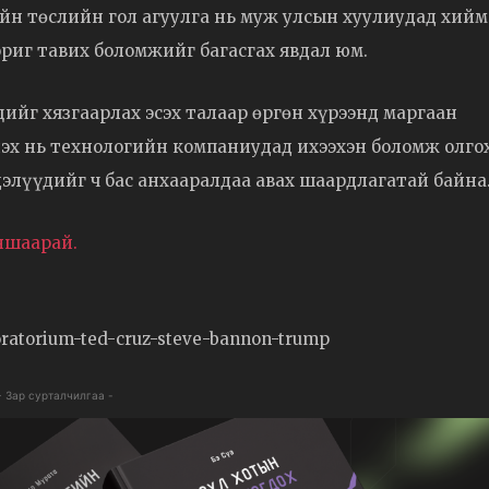
ийн төслийн гол агуулга нь муж улсын хуулиудад хийм
риг тавих боломжийг багасгах явдал юм.
ийг хязгаарлах эсэх талаар өргөн хүрээнд маргаан
эх нь технологийн компаниудад ихээхэн боломж олгох
элүүдийг ч бас анхааралдаа авах шаардлагатай байна
уншаарай.
oratorium-ted-cruz-steve-bannon-trump
- Зар сурталчилгаа -