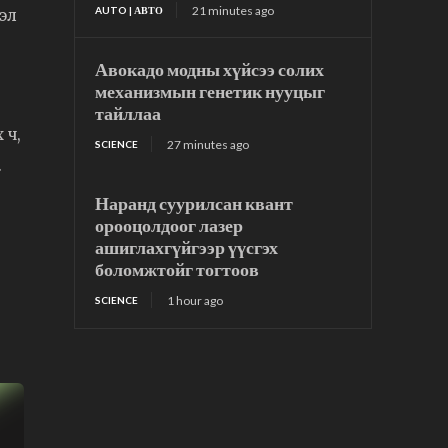
21 minutes ago
AUTO | АВТО
эл
Авокадо модны хүйсээ солих
механизмын генетик нууцыг
тайллаа
 ч,
27 minutes ago
SCIENCE
.
Наранд суурилсан квант
орооцолдоог лазер
ашиглахгүйгээр үүсгэх
боломжтойг тогтоов
1 hour ago
SCIENCE