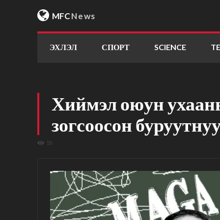
MFC
News
ЭХЛЭЛ
СПОРТ
SCIENCE
T
Хиймэл оюун ухаан
зогсоосон буруутну
59