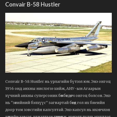
Convair B-58 Hustler
Convair B-58 Hustler нь урлагийн бүтээл юм. Энэ онгоц
1956 онд анхны нислэгээ хийж, АНУ-ын Агаарын
хүчний анхны суперсоник бөмбөгдөгч онгоц болсон. Энэ
нь “зөгийний бэлхүүс” загвартай бөгөөд гол их биеийн
доор том зэвсгийн капсултай. Энэ капсул нь ихэвчлэн
цөмийн зэвсэг, хяналтын төхөөрөмж, нэмэлт түлш агуулдаг