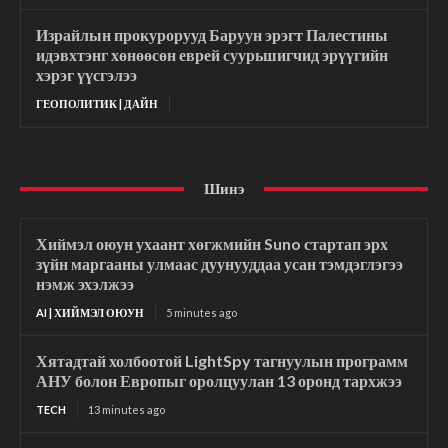
Израйлын прокурорууд Баруун эрэгт Палестины
идэвхтэнг хөнөөсөн еврей суурьшигчид эрүүгийн
хэрэг үүсгэлээ
ГЕОПОЛИТИК | ДАЙН
Шинэ
Хиймэл оюун ухаант хөгжмийн Suno стартап эрх
зүйн маргааны улмаас дуунууддаа усан тэмдэглэгээ
нэмж эхэлжээ
AI | ХИЙМЭЛ ОЮУН
5 minutes ago
Хятадтай холбоотой LightSpy тагнуулын программ
АНУ болон Европыг оролцуулан 13 оронд тархжээ
TECH
13 minutes ago