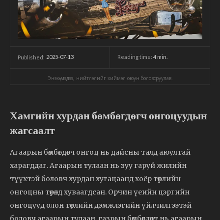
2025-07-13
Reading time:
4
min.
Published:
Энэхүү мэдээ, нийтлэлийг хиймэл оюун боловсруулав.
Хамгийн хурдан бөмбөгдөгч онгоцуудын
жагсаалт
Агаарын бөмбөгдөгч онгоц нь дайсны талд аюултай
харагддаг. Агаарын тулаан нь зуу гаруй жилийн
түүхтэй боловч хурдан хугацаанд хоёр төрлийн
онгоцны төрөлд хуваагдсан. Орчин үеийн цэргийн
онгоцууд олон төрлийн дэмжлэгийн үйлчилгээтэй
боловч агаарын тулаан, газрын бөмбөгдөлт нь агаарын