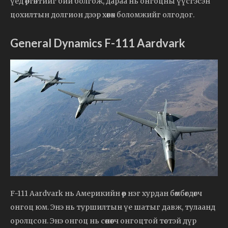
үед өргөлтийг бий болгож, дараа нь онгоцны үүсгэсэн
цохилтын долгион дээр хөвөх боломжийг олгодог.
General Dynamics F-111 Aardvark
F-111 Aardvark нь Америкийн өөр нэг хурдан бөмбөгдөгч
онгоц юм. Энэ нь туршилтын үе шатыг давж, тулаанд
оролцсон. Энэ онгоц нь сөнөөгч онгоцтой төстэй дүр