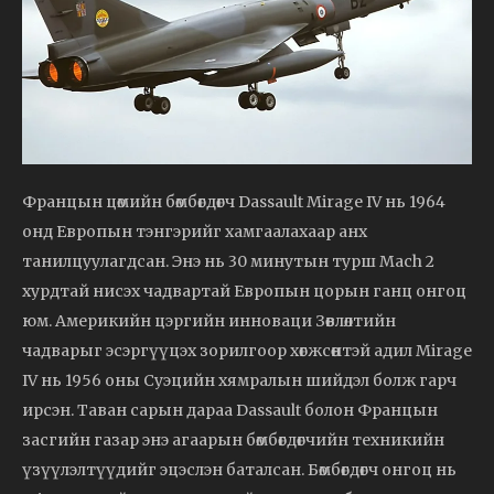
Францын цөмийн бөмбөгдөгч Dassault Mirage IV нь 1964
онд Европын тэнгэрийг хамгаалахаар анх
танилцуулагдсан. Энэ нь 30 минутын турш Mach 2
хурдтай нисэх чадвартай Европын цорын ганц онгоц
юм. Америкийн цэргийн инноваци Зөвлөлтийн
чадварыг эсэргүүцэх зорилгоор хөгжсөнтэй адил Mirage
IV нь 1956 оны Суэцийн хямралын шийдэл болж гарч
ирсэн. Таван сарын дараа Dassault болон Францын
засгийн газар энэ агаарын бөмбөгдөгчийн техникийн
үзүүлэлтүүдийг эцэслэн баталсан. Бөмбөгдөгч онгоц нь