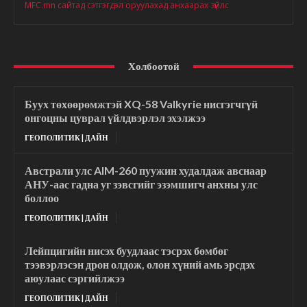
MFC.mn сайтад сэтгэгдэл оруулахад анхаарах зүйлс
Холбоотой
Буух төхөөрөмжтэй XQ-58 Valkyrie нисгэгчгүй
онгоцны цуврал үйлдвэрлэл эхэлжээ
ГЕОПОЛИТИК | ДАЙН
Австрали улс AIM-260 пуужин худалдаж авснаар
АНУ-аас гадна уг зэвсгийг эзэмшигч анхны улс
боллоо
ГЕОПОЛИТИК | ДАЙН
Лейпцигийн нисэх буудлаас тэсрэх бөмбөг
тээвэрлэсэн дрон олдож, олон хүний амь эрсдэх
аюулаас сэргийлжээ
ГЕОПОЛИТИК | ДАЙН