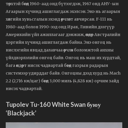
төрхтэй бөгөөд 1960-аад онд бүтээгдэж, 1967 онд АНУ-ын
Агаарын хүчинд ашиглагдаж эхэлсэн. Энэ нь агаарын
хөлгийн хувьсгалын эхэнд өөрчлөлт авчирсан. F-111 нь
1980-аад болон 1990-ээд онд Ирак, Ливийн дээгүүр
Америкийн үйл ажиллагааг дэмжиж, өнөөдөр Австралийн
цэргийн хүчинд ашиглагдаж байна. Энэ онгоц нь
нислэгийн явцад далавчаа өөрчлөх боломжтой анхны
үйлдвэрлэлийн онгоц байв. Онгоц нь маш их хурдтай,
бага өндөрт нисэх чадвартай бөгөөд газрын радарын
системээр удирддаг байв. Онгоцны дээд хурд нь Mach
2.2 (2,716 км/цаг) бөгөөд 3,000 миль (4,828 км) орчим зайд
нисэх чадвартай.
Tupolev Tu-160 White Swan буюу
‘Blackjack’