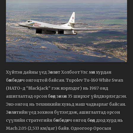
Хүйтэн дайны үед Зөвлөлт Холбоот Улс мөн хурдан
бөмбөгдөгч онгоцтой байсан. Tupolev Tu-160 White Swan
(НАТО-д “Blackjack” гэж нэрлэдэг) нь 1987 онд
ашиглалтад орсон бөгөөд зөвхөн 35 ширхэг үйлдвэрлэгдсэн.
Энэ онгоц нь техникийн хувьд маш чадварлаг байсан.
Зөвлөлтийн үед зохион бүтээгдэж, ашиглалтад орсон
сүүлийн стратегийн бөмбөгдөгч онгоц бөгөөд дээд хурд нь
Mach 2.05 (2,533 км/цаг) байв. Одоогоор Оросын