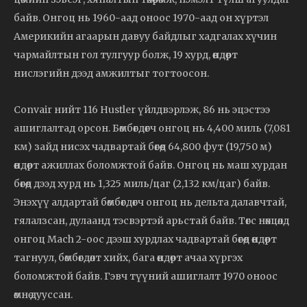
байв. Онгоц нь 1960-аад оноос 1970-аад он хүртэл
Америкийн агаарын давуу байдлыг хадгалах хүчин
чармайлтын гол тулгуур болж, 19 хурд, өндөрт
нислэгийн дээд амжилтыг тогтоосон.
Convair нийт 116 Hustler үйлдвэрлэж, 86 нь эцэстээ
ашиглалтад орсон. Бөмбөгдөгч онгоц нь 4,400 миль (7,081
км) зайд нисэх чадвартай бөгөөд 64,800 фут (19,750 м)
өндөрт ажиллах боломжтой байв. Онгоц нь маш хурдан
бөгөөд дээд хурд нь 1,325 миль/цаг (2,132 км/цаг) байв.
Энэхүү алдартай бөмбөгдөгч онгоц нь дельта далавчтай,
гялалзсан, дулаанд тэсвэртэй арьстай байв. Төгс нөхцөлд
онгоц Mach 2-оос дээш хурдлах чадвартай бөгөөд өндөрт
тагнуул, бөмбөгдөлт хийх, бага өндөрт ачаа хүргэх
боломжтой байв. Гэвч түүний ашиглалт 1970 оноос
өмнө дууссан.