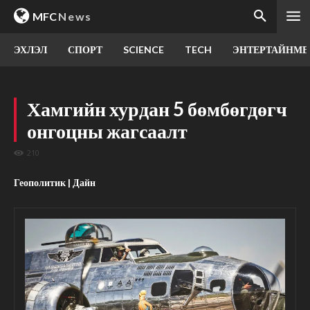
MFC
News
ЭХЛЭЛ
СПОРТ
SCIENCE
TECH
ЭНТЕРТАЙНМЕ
Хамгийн хурдан 5 бөмбөгдөгч
онгоцны жагсаалт
210
Геополитик | Дайн