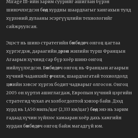
Mirage III-ийн зарим суурийг ашиглан бүрэн
шинэчлэгдсэн бөгөөд хурдны шаардлагыг хангахын тулд
хүрээний дулааны эсэргүүцлийн технологийг
сайжруулсан.
Эцэст нь шинэ стратегийн бөмбөгдөгч онгоц цагтаа
хүргэгдэж, дараагийн дөрвөн жилийн турш Францын
Агаарын хүчинд сар бүр хоёр шинэ онгоц
нийлүүлэгдсэн. Бөмбөгдөгч онгоц нь Францын агаарын
хүчний чадавхийг өөрчилж, шаардлагатай тохиолдолд
цөмийн зэвсэг хүргэх бодит чадварыг олгосон. Онгоц
2005 он хүртэл ашиглагдаж, Европын хүчний цэргийн
стратегид чухал ач холбогдолтой хэвээр байв. Дээд
хурд нь 1,450 миль/цаг (2,333 км/цаг) бөгөөд энэ нь зарим
гадаад хүчин зүйлээс хамааран хоёр дахь хамгийн
хурдан бөмбөгдөгч онгоц байж магадгүй юм.