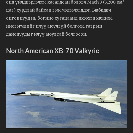
онд үйлдвэрлэлээс хасагдсан боловч Mach 3 (3,200 км/
цаг) хурдтай байсан гэж мэдээлэгддэг. Бөмбөгдөгч
онгоцнууд нь богино хугацаанд ихээхэн хөгжиж,
нисгэгчдийг илүү аюулгүй болгож, газрын
дайснуудыг илүү аюултай болгосон.
North American XB-70 Valkyrie