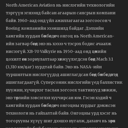
North American Aviation нь нислэгийн технологийн
тэргүүн эгнээнд байсан агаарын сансрын компани
байв. 1960-аад онд үйл ажиллагаагаа зогсоосон ч
Boeing компанийн эзэмшилд байдаг. Дэлхийн
хамгийн хурдан бөмбөгдөгч онгоц нь North American-
ийн загвар бөгөөд энэ нь хэзээ ч тэсрэх бодис ачаалж
нисээгүй. XB-70 Valkyrie нь 1950-аад онд цөмийн
цохилт өгөх зориулалтаар хөгжүүлэгдсэн бөгөөд Mach 3.1
(3,310 км/цаг) хурдтай байв. Энэ нь NASA-ийн
туршилтын нислэгүүдэд ашиглагдсан бөгөөд бөмбөгдөлтөд
ашиглагдаагүй. Суперсоник нислэгийн үед баллистик
пуужин, хүчирхэг таслан зогсоох тактикууд хөгжиж,
энэ төрлийн зэвсэглэл хуучирсан юм. Гэсэн хэдий ч
хамгийн хурдан бөмбөгдөгч онгоцны хурдыг дэмжсэн
технологи нь гайхалтай байв. Онгоцны урд хэсэг нь
тогорууны хүзүү шиг дээшээ нугалж, далавч нь хөөрөх