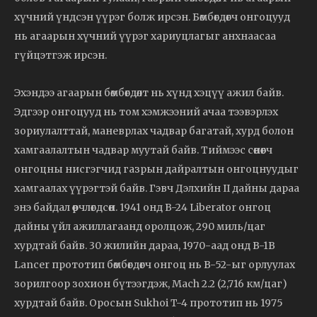
хүчний үндсэн үүрэг болж ирсэн. Бөмбөгдөгч онгоцууд
нь агаарын хүчний үүрэг хариуцлагыг анхнаасаа
гүйцэтгэж ирсэн.
Эхэндээ агаарын бөмбөгдөлт нь хүнд хэцүү ажил байв.
Эдгээр онгоцууд нь том хэмжээний ачаа тээвэрлэх
зориулалттай, маневрлах чадвар багатай, хурд болон
хамгаалалтын чадвар муутай байв. Тиймээс сөнөөгч
онгоцны нисгэгчид газрын дайралтын онгоцнуудыг
хамгаалах үүрэгтэй байв. Гэвч Дэлхийн II дайны дараа
энэ байдал өөрчлөгдсөн. 1941 онд B-24 Liberator онгоц
дайны үйл ажиллагаанд оролцож, 290 миль/цаг
хурдтай байв. 30 жилийн дараа, 1970-аад онд B-1B
Lancer прототип бөмбөгдөгч онгоц нь B-52-ыг орлуулах
зорилгоор зохион бүтээгдэж, Mach 2.2 (2,716 км/цаг)
хурдтай байв. Оросын Sukhoi T-4 прототип нь 1975