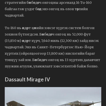
стратегийн бөмбөгдөгч онгоцны арсеналд 16 Tu-160
байгаа гэж үздэг бөгөөд энэ онгоц нь олон төрлийн
чадвартай.
Tu-160 нь өндөрт цөмийн зэвсэг хүргэх систем болгон
зохион бүтээгдсэн. Бөмбөгдөгч онгоц нь 52,000 фут
(15,850 м) өндөрт хүрч, 7,640 миль (12,300 км) зайд нисэх
чадвартай. Энэ нь Санкт-Петербургээс Нью-Йорк
хүртэлх (ойролцоогоор 13,800 км) нислэгийн бараг
тэнцүү зай юм. Бөмбөгдөгч онгоц нь 13 хүртэлх далавчит
пуужин агуулж, уламжлалт зэвсэглэлтэй байж болно.
Dassault Mirage IV