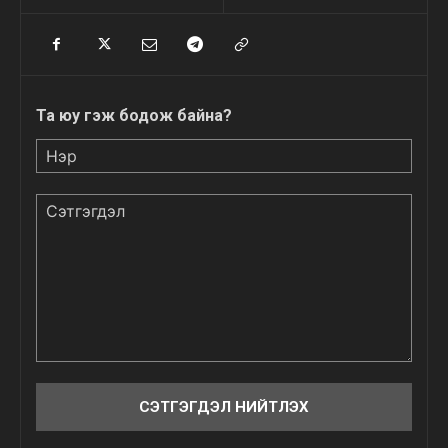
Та юу гэж бодож байна?
Нэр
Сэтгэгдэл