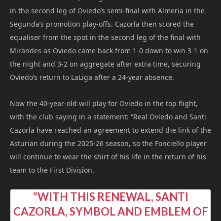
in the second leg of Oviedo’s semi-final with Almeria in the
Segunda’s promotion play-offs. Cazorla then scored the
equaliser from the spot in the second leg of the final with
Mirandes as Oviedo came back from 1-0 down to win 3-1 on
the night and 3-2 on aggregate after extra time, securing
Oviedo’s return to LaLiga after a 24-year absence.
Now the 40-year-old will play for Oviedo in the top flight,
with the club saying in a statement: “Real Oviedo and Santi
Cazorla have reached an agreement to extend the link of the
Asturian during the 2025-26 season, so the Fonciello player
will continue to wear the shirt of his life in the return of his
team to the First Division.
“WITH THIS RENEWAL, SANTI
CAZORLA, SYMBOL AND EMBLEM OF