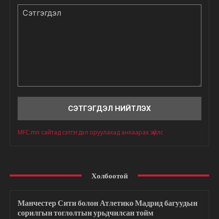
Сэтгэгдэл
MFC.mn сайтад сэтгэгдэл оруулахад анхаарах зүйлс
Холбоотой
Манчестер Сити болон Атлетико Мадрид багуудын
сорилгын тоглолтын урьдчилсан тойм