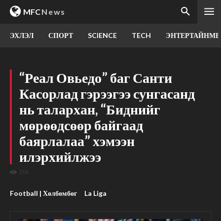
MFC
News
ЭХЛЭЛ
СПОРТ
SCIENCE
TECH
ЭНТЕРТАЙНМЕ
“Реал Овьедо” баг Санти
Касорлад гэрээгээ сунгасанд
нь талархан, “Биднийг
мөрөөдсөөр байгаад
баярлалаа” хэмээн
илэрхийлжээ
216
Football | Хөлбөмбөг
La Liga