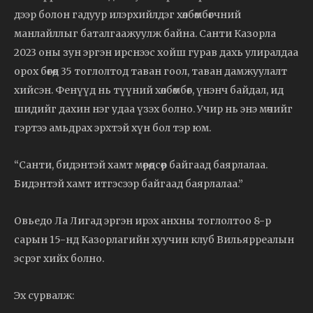
дээр болон гадуур илэрхийлдэг хөлбөмбөгчний
манлайллыг баталгаажуулж байна. Санти Казорла
2023 оны зун эргэн ирснээс хойш гурав дахь улиралдаа
орох бөгөөд 35 тоглолтод таван гоол, таван дамжуулалт
хийсэн. Фенүүд нь түүний хөлбөмбөг, үнэнч байдал, ид
шидийг дахин нэг удаа үзэх болно. Учир нь энэ мөчийг
гэртээ амьдрах эрхтэй хүн бол тэр юм.
“Санти, бидэнтэй хамт мөрөөдсөөр байгаад баярлалаа.
Бидэнтэй хамт итгэсээр байгаад баярлалаа.”
Овьедо Ла Лигад эргэн ирэх анхны тоглолтоо 8-р
сарын 15-нд Казорлагийн хуучин клуб Вильярреалын
эсрэг хийх болно.
Эх сурвалж: