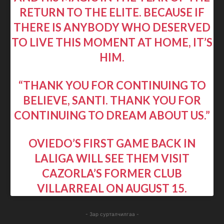
RETURN TO THE ELITE. BECAUSE IF
THERE IS ANYBODY WHO DESERVED
TO LIVE THIS MOMENT AT HOME, IT’S
HIM.
“THANK YOU FOR CONTINUING TO
BELIEVE, SANTI. THANK YOU FOR
CONTINUING TO DREAM ABOUT US.”
OVIEDO’S FIRST GAME BACK IN
LALIGA WILL SEE THEM VISIT
CAZORLA’S FORMER CLUB
VILLARREAL ON AUGUST 15.
- Зар сурталчилгаа -