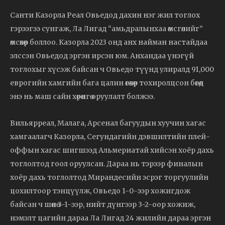
Санти Казорла Реал Овьедод дахин нэг жил тоглох
гэрээгээ сунгаж, Ла Лигад “амьдралынхаа өмсгөлийг”
өмсөхөөр боллоо. Казорла 2023 онд анх найман настайдаа
элссэн Овьедод эргэн ирсэн юм. Анхандаа үнэгүй
тоглохыг хүсэж байсан ч Овьедо түүнд улиралд 91,000
еврогийн хамгийн бага цалин өгөхөөр тохиролцсон бөгөөд
энэ нь маш сайн хөрөнгө оруулалт болжээ.
Вильярреал, Малага, Арсенал багуудын хуучин хагас
хамгаалагч Казорла, Сегундагийн дэвшилтийн плей-
оффын хагас шигшээд Альмериатай хийсэн хоёр дахь
тоглолтод гоол оруулсан. Дараа нь тэрээр финалын
хоёр дахь тоглолтод Мирандесийн эсрэг торгуулийн
цохилтоор тэнцүүлж, Овьедо 1-0-ээр хожигдож
байсан ч шөнө 3-1-ээр, нийт дүнгээр 3-2-оор хожиж,
нэмэлт цагийн дараа Ла Лигад 24 жилийн дараа эргэн