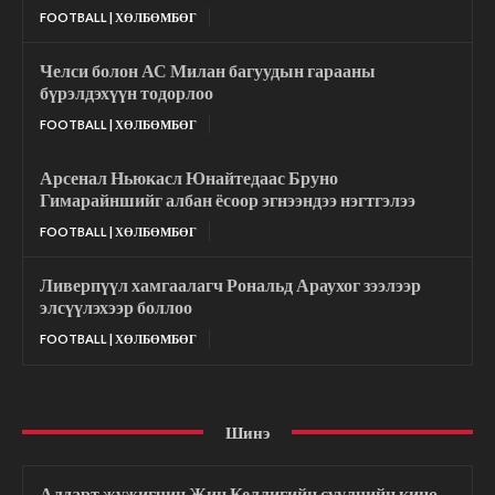
FOOTBALL | ХӨЛБӨМБӨГ
Челси болон АС Милан багуудын гарааны
бүрэлдэхүүн тодорлоо
FOOTBALL | ХӨЛБӨМБӨГ
Арсенал Ньюкасл Юнайтедаас Бруно
Гимарайншийг албан ёсоор эгнээндээ нэгтгэлээ
FOOTBALL | ХӨЛБӨМБӨГ
Ливерпүүл хамгаалагч Рональд Араухог зээлээр
элсүүлэхээр боллоо
FOOTBALL | ХӨЛБӨМБӨГ
Шинэ
Алдарт жүжигчин Жин Келлигийн сүүлчийн кино