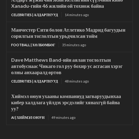
Xanadu-гийн 46 жилийн ой тохиож байна
CELEBRITIES | АЛДАРТНУУД
14 minutes ago
Манчестер Сити болон Атлетико Мадрид багуудын
сорилгын тоглолтын урьдчилсан тойм
FOOTBALL | ХӨЛБӨМБӨГ
35 minutes ago
Dave Matthews Band-ийн аялан тоглолтын
автобуснаас Чикаго гол руу бохир ус асгасан хэрэг
олны анхааралд өртөв
CELEBRITIES | АЛДАРТНУУД
48 minutes ago
Хиймэл оюун ухааны компаниуд загваруудынхаа
кибер халдлага үйлдэх эрсдэлийг хянахгүй байна
уу?
AI | ХИЙМЭЛ ОЮУН
49 minutes ago