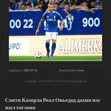
2025-07-13
Reading time:
3
min.
Published:
Энэхүү мэдээ, нийтлэлийг хиймэл оюун боловсруулав.
Санти Казорла Реал Овьедод дахин нэг
жил тоглоно