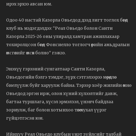
ирэх эрхээ авсан юм.
Одоо 40 настай Казорла Овьедод дээд лигт тоглох бөгөөд
клуб нь мэдэгдэлдээ: “Реал Овьедо болон Санти
Казорла 2025-26 оны улиралд хамтран ажиллахаар
тохиролцсон бөгөөд Фонсиелло тоглогч өөрийн амьдралын
өмсгөлийг өмсөх болно” гэжээ.
Энэхүү гэрээний сунгалтаар Санти Казорла,
Овьедогийн бэлгэ тэмдэг, зүрх сэтгэлээрээ мөрөөдлөө
биелүүлж буйг харуулж байна. Тэрээр хоёр жилийн өмнө
Овьедод эргэн ирж, олон хүний ​​хүлээлтийг давж,
багтаа туршлага, хүсэл эрмэлзэл, үнэнч байдлаа
зориулж, баг болон хотынхоо төлөө чухал үүрэг
гүйцэтгэсэн юм.
Ийнхүү Реал Овьедо клубын үнэт зүйлсийг талбай