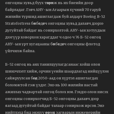
онгоцны хувьд буух төхөөрөмж нь их биеийн доор
байрладаг. Гэвч АНУ-ын Агаарын хүчний 70 гаруй
жилийн туршид ашиглагдаж буй алдарт Boeing B-52
Stratofortress бөмбөгдөгч онгоцны хувьд далавч дээрээ
дугуйтай байдаг нь сонирхолтой. АНУ-ын хотуудын
дээгүүр ховорхон харагддаг ч одоо ч 76 Б-52 онгоц
АНУ-ын урт хугацааны бөмбөгдөгч онгоцны флотод
үйлчилж байна.
Б-52 онгоц нь анх танилцуулагдсанаас хойш олон
шинэчлэлт хийж, орчин үеийн шаардлагад нийцүүлэн
сайжруулсан бөгөөд 2050-аад он хүртэл ашиглагдах
боломжтой гэж үздэг. Энэ нь 100 жилийн настай
ажиллах чадвартай онгоц болох юм. Гэхдээ олон нисэх
онгоцны сонирхогчид Б-52 онгоцны далавч дээр
яагаад дугуйтай байдаг талаар сонирхож ирсэн. Энэ
нийтлэлд бид энэхүү өвөрмөц загварын инженерийн