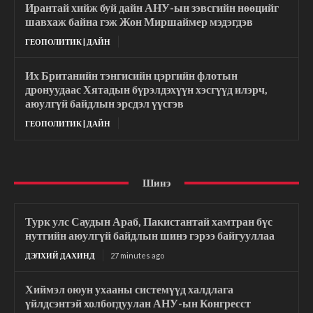
Ирантай хийж буй дайн АНУ-ын зэвсгийн нөөцийг
шавхаж байна гэж Жон Миршаймер мэдэгдэв
ГЕОПОЛИТИК | ДАЙН
Их Британийн тэнгисийн цэргийн флотын
дронуудаас Хятадын бүрэлдэхүүн хэсгүүд илэрч,
аюулгүй байдлын эрсдэл үүсгэв
ГЕОПОЛИТИК | ДАЙН
Шинэ
Турк улс Саудын Араб, Пакистантай хамтран бүс
нутгийн аюулгүй байдлын шинэ гэрээ байгууллаа
ДЭЛХИЙ ДАХИНД
27 minutes ago
Хиймэл оюун ухааны системүүд халдлага
үйлдсэнтэй холбогдуулан АНУ-ын Конгресст