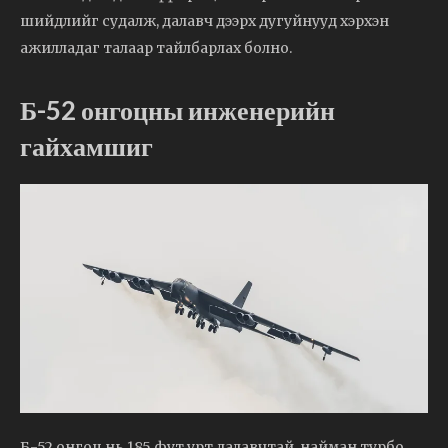
шийдлийг судалж, далавч дээрх дугуйнууд хэрхэн
ажилладаг талаар тайлбарлах болно.
Б-52 онгоцны инженерийн
гайхамшиг
Б-52 онгоц нь 185 фут урт далавчтай, найман турбо