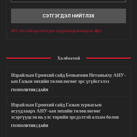
Сэтгэгдэл
MFC.mn сайтад сэтгэгдэл оруулахад анхаарах зүйлс
Холбоотой
Израйлын Ерөнхий сайд Беньямин Нетаньяху АНУ-
ын Газын энхийн төлөвлөгөөг эрс үгүйсгэлээ
ГЕОПОЛИТИК | ДАЙН
Израйлын Ерөнхий сайд Газын зурвасын
асуудлаарх АНУ-ын энхийн төлөвлөгөөг
эсэргүүцсэн нь улс төрийн эрсдэлтэй алхам болов
ГЕОПОЛИТИК | ДАЙН