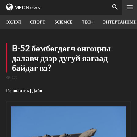
MFC
News
ЭХЛЭЛ
СПОРТ
SCIENCE
TECH
ЭНТЕРТАЙНМЕ
B-52 бөмбөгдөгч онгоцны
далавч дээр дугуй яагаад
байдаг вэ?
200
Геополитик | Дайн