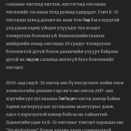
салхины чиглэлд чиглэж, нисгэгчид онгоцны
чиглэлийг засахын тулд рулиар удирддаг. Гэвч Б-52
онгоцны хувьд далавч нь маш том бөгөөд бага хурдтай
үед удаан хариу үйлдэл үзүүлдэг тул агаарт
тохируулах боломжгүй. Инженерийн ухаалаг
шийдлийн ачаар онгоцны 20 градус тохируулах
боломжтой дугуй болон далавчийн үзүүрт байрлах
дугуй нь хөндлөн салхинд аюулгүй буух боломжийг
олгодог.
1950-аад онд Б-52 онгоц анх бүтээгдсэнээс хойш олон
технологийн дэвшил гарсан ч энэ онгоц АНУ-ын
цэргийн урт хугацааны бөмбөгдөгч онгоц хэвээр байна.
Зарим загварууд цаг хугацааны шалгуурыг давж,
одоо ч хэрэгцээтэй хэвээр байгаа нь гайхалтай.
Дараагийн удаа та Б-52 онгоцыг тэнгэрт харахдаа энэ
“Stratofortress” болон далавч дээрх сонирхолтой