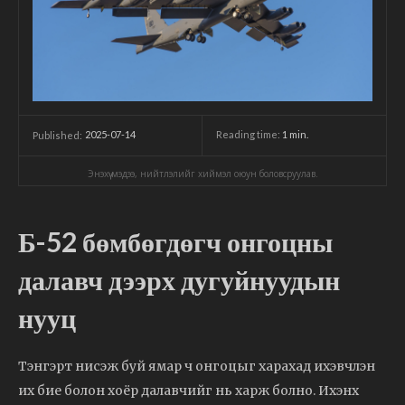
2025-07-14
Reading time:
1
min.
Published:
Энэхүү мэдээ, нийтлэлийг хиймэл оюун боловсруулав.
Б-52 бөмбөгдөгч онгоцны
далавч дээрх дугуйнуудын
нууц
Тэнгэрт нисэж буй ямар ч онгоцыг харахад ихэвчлэн
их бие болон хоёр далавчийг нь харж болно. Ихэнх