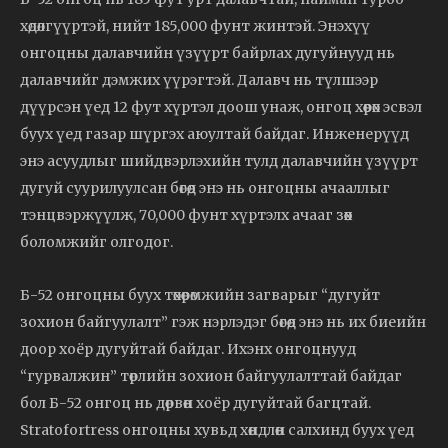
хөдөлгүүртэй, нийт 185,000 фунт жинтэй. Энэхүү
онгоцны далавчийн үзүүрт байрлах дугуйнууд нь
далавчийг дэмжих үүрэгтэй. Далавч нь түлшээр
дүүрсэн үед 12 фут хүртэл доош унаж, онгоц хөөрөх эсвэл
буух үед газар шүргэх аюултай байдаг. Инженерүүд
энэ асуудлыг шийдвэрлэхийн тулд далавчийн үзүүрт
дугуй суурилуулсан бөгөөд энэ нь онгоцны ачааллыг
тэнцвэржүүлж, 70,000 фунт хүртэлх ачааг зөөх
боломжийг олгодог.
Б-52 онгоцны буух төхөөрөмжийн загварыг “дугуйт
зохион байгуулалт” гэж нэрлэдэг бөгөөд энэ нь их биеийн
доор хоёр дугуйтай байдаг. Ихэнх онгоцнууд
“гурвалжин” төрлийн зохион байгуулалттай байдаг
бол Б-52 онгоц нь дөрвөн хоёр дугуйтай багцтай.
Stratofortress онгоцны хувьд хөндлөн салхинд буух үед