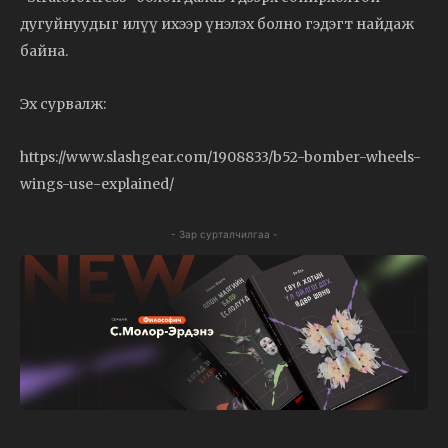
дугуйнуудыг илүү ихээр үнэлэх болно гэдэгт найдаж
байна.
Эх сурвалж:
https://www.slashgear.com/1908833/b52-bomber-wheels-
wings-use-explained/
- Зар сурталчилгаа -