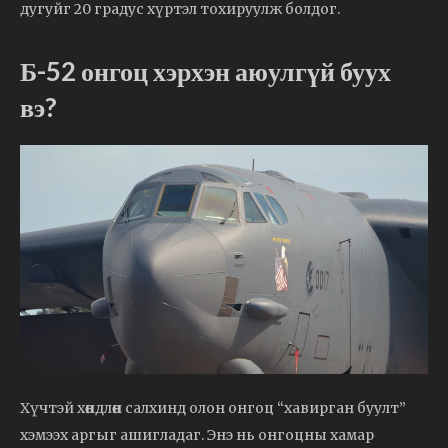
дугуйг 20 градус хүртэл тохируулж болдог.
Б-52 онгоц хэрхэн аюулгүй буух
вэ?
Хүчтэй хөндлөн салхинд олон онгоц “хавирган буулт”
хэмээх аргыг ашигладаг. Энэ нь онгоцны хамар