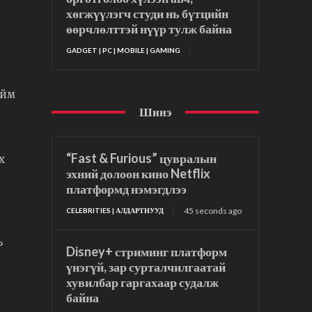
хөгжүүлэгч студи нь бүтцийн
өөрчлөлттэй нүүр тулж байна
GADGET | PC | MOBILE | GAMING
ийм
Шинэ
“Fast & Furious” цувралын
х
эхний долоон кино Netflix
платформд нэмэгдлээ
45 seconds ago
CELEBRITIES | АЛДАРТНУУД
ь
Disney+ стриминг платформ
үнэгүй, зар сурталчилгаатай
хувилбар гаргахаар судалж
байна