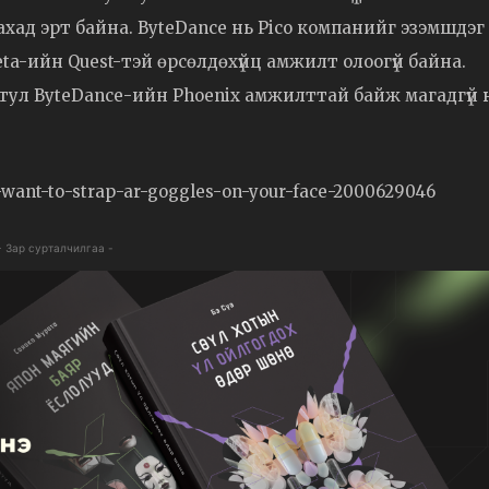
хад эрт байна. ByteDance нь Pico компанийг эзэмшдэг
eta-ийн Quest-тэй өрсөлдөхүйц амжилт олоогүй байна.
 тул ByteDance-ийн Phoenix амжилттай байж магадгүй 
e-want-to-strap-ar-goggles-on-your-face-2000629046
- Зар сурталчилгаа -