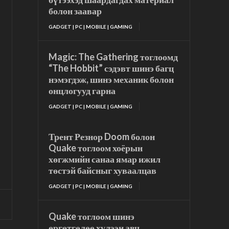
болон заавар
GADGET | PC | MOBILE | GAMING
Magic: The Gathering тоглоомд
“The Hobbit” сэдэвт шинэ багц
нэмэгдэж, шинэ механик болон
онцлогууд гарна
GADGET | PC | MOBILE | GAMING
Трент Резнор Doom болон
Quake тоглоом хоёрын
хөгжмийн санаа ямар ижил
төстэй байсныг хуваалцав
GADGET | PC | MOBILE | GAMING
Quake тоглоом шинэ
өргөтгөлөө хүлээн авч,