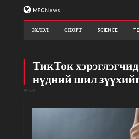
MFC
News
ЭХЛЭЛ
СПОРТ
SCIENCE
T
ТикТок хэрэглэгчид
нүдний шил зүүхийг
234