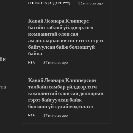
31 minutes ago
CELEBRITIES | АЛДАРТНУУД
Кавай Леонард Клипперс
багийн таблой үйлдвэрлэгч
компанитай олон сая
ам.долларын ивээн тэтгэх гэрээ
байгуулсан байж болзошгүй
байна
ийн
37 minutes ago
NBA
г
Кавай Леонард Клипперсын
талбайн самбар үйлдвэрлэгч
сон
компанитай олон сая долларын
гэрээ байгуулсан байж
болзошгүй тухай мэдээллээ
37 minutes ago
NBA