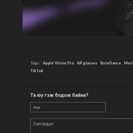
Tags:
Apple Vision Pro
AR glasses
ByteDance
Met
TikTok
Та юу гэж бодож байна?
Нэр