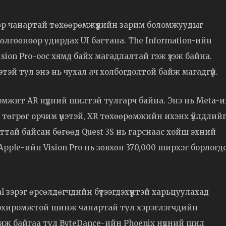
өндөр чанартай төхөөрөмжүүдийн зарим боломжуудыг
өдөлгөөнөөр удирдах UI багтана. The Information-ийн
Vision Pro-оос хямд байх магадлалтай гэж үзэж байна.
нэтэй тул энэ нь чухал ач холбогдолтой байж магадгүй.
боломжит AR нүдний шилтэй тулгарч байна. Энэ нь Meta-
я төгрөг орчим үнэтэй, XR төхөөрөмжийн ихэнх үйлдлий
ттай байсан бөгөөд Quest 3S нь гарснаас хойш эхний
Apple-ийн Vision Pro нь зөвхөн 370,000 ширхэг борлогд
 зэрэг өрсөлдөгчдийн бүтээгдэхүүнтэй харьцуулахад
д тохиромжтой шинж чанартай тул хэрэглэгчдийн
жиж байгаа тул ByteDance-ийн Phoenix нүдний шил