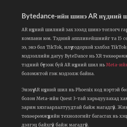
Bytedance-ийн шинэ AR нүдний ши
AR нүдний шилний зах зээлд шинэ тоглогч гар
компани юм. Тэдний аппликейшнийг та 15 се
ээ, энэ бол TikTok, илүү тодорхой хэлбэл Tik
мэдээллийн дагуу ByteDance нь XR төхөөрөмж
тэдний бүтээж буй AR нүдний шил нь
Meta-ийн
боломжтой гэж мэдээлж байна.
Энэхүү AR нүдний шил нь Phoenix код нэртэй б
болон Meta-ийн Quest 3-тай харьцуулахад хам
зарим хязгаарлалтуудтай байж магадгүй. Жинг
төхөөрөмжүүдийн технологийг багасгах нь хэц
дэлгэц байхгүй байж магадгүй.