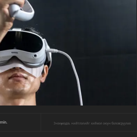
min.
Энэхүү мэдээ, нийтлэлийг хиймэл оюун боловсруулав.