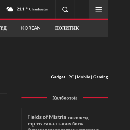
21.1
C
Ulaanbaatar
ҮҮД
KOREAN
ПОЛИТИК
Gadget | PC | Mobile | Gaming
Холбоотой
Fields of Mistria тоглоомд
гэрлэх санал тавих бөгж
бүтээхэд шаардагдах материал