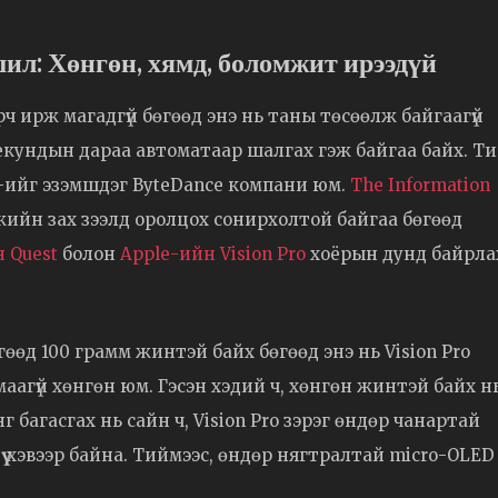
л: Хөнгөн, хямд, боломжит ирээдүй
ч ирж магадгүй бөгөөд энэ нь таны төсөөлж байгаагүй
кундын дараа автоматаар шалгах гэж байгаа байх. Т
Tok-ийг эзэмшдэг ByteDance компани юм.
The Information
ийн зах зээлд оролцох сонирхолтой байгаа бөгөөд
 Quest
болон
Apple-ийн Vision Pro
хоёрын дунд байрла
өгөөд 100 грамм жинтэй байх бөгөөд энэ нь Vision Pro
аагүй хөнгөн юм. Гэсэн хэдий ч, хөнгөн жинтэй байх н
 багасгах нь сайн ч, Vision Pro зэрэг өндөр чанартай
үү хэвээр байна. Тиймээс, өндөр нягтралтай micro-OLED