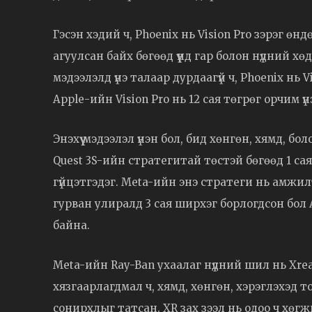
Гэсэн хэдий ч, Phoenix нь Vision Pro зэрэг 
агуулсан байх бөгөөд үүнд гар болон нүдний х
мэдээлэлд үнэ талаар дурдаагүй ч, Phoenix нь 
Apple-ийн Vision Pro нь 12 сая төгрөг орчим ү
Энэхүү мэдээлэл үнэн бол, бид хөнгөн, хямд, 
Quest 3S-ийн стратегитай төстэй бөгөөд 1 са
гүйцэтгэдэг. Meta-ийн энэ стратеги нь амжил
гурван улиралд 3 сая ширхэг борлогдсон бол 
байна.
Meta-ийн Ray-Ban ухаалаг нүдний шил нь Xreal
хязгаарлагдмал ч, хямд, хөнгөн, хэрэглэхэ
сонирхлыг татсан. XR зах зээл нь одоо ч хөг