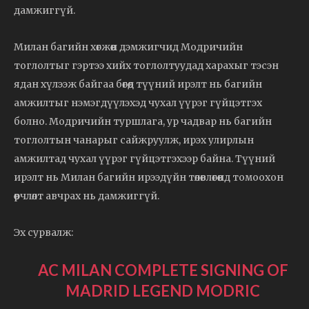
дамжиггүй.
Милан багийн хөгжөөн дэмжигчид Модричийн
тоглолтыг гэртээ хийх тоглолтуудад харахыг тэсэн
ядан хүлээж байгаа бөгөөд түүний ирэлт нь багийн
амжилтыг нэмэгдүүлэхэд чухал үүрэг гүйцэтгэх
болно. Модричийн туршлага, ур чадвар нь багийн
тоглолтын чанарыг сайжруулж, ирэх улирлын
амжилтад чухал үүрэг гүйцэтгэхээр байна. Түүний
ирэлт нь Милан багийн ирээдүйн төлөвлөгөөнд томоохон
өөрчлөлт авчрах нь дамжиггүй.
Эх сурвалж:
AC MILAN COMPLETE SIGNING OF
MADRID LEGEND MODRIC