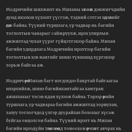
Модричийн шилжилт нь Миланы хөгжөөн дэмжигчдийн
дунд ихээхэн хүлээлт үүсгэж, тэдний сэтгэл хөдлөлийг
өдөөж байна. Түүний туршлага, ур чадвар нь багийн
тоглолтын чанарыг сайжруулж, ирэх улирлын
амжилтад чухал үүрэг гүйцэтгэхээр байна. Милан
багийн удирдлага Модричийн ирэлтээр багийн
тоглолтын хэв маягийг шинэ түвшинд хүргэхээр
зорьж байгаа аж.
Модрич өөрөө Милан багт нэгдэхдээ баяртай байгаагаа
илэрхийлж, шинэ багийнхантайгаа хамтран
ажиллахыг тэсэн ядан хүлээж байна. Тэрээр өөрийн
туршлага, ур чадвараа багийн амжилтад зориулан,
залуу тоглогчдод үлгэр дуурайлал болохыг хүсэж
буйгаа онцолсон байна. Түүний ирэлт нь Милан
багийн ирээдүйн төлөвлөгөөнд томоохон өөрчлөлт авчрах нь