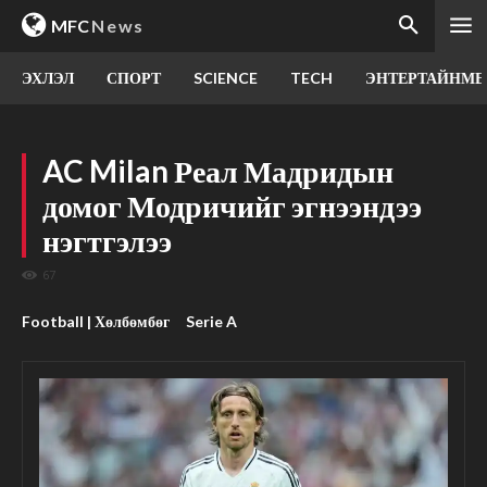
MFC
News
ЭХЛЭЛ
СПОРТ
SCIENCE
TECH
ЭНТЕРТАЙНМЕ
AC Milan Реал Мадридын
домог Модричийг эгнээндээ
нэгтгэлээ
67
Football | Хөлбөмбөг
Serie A