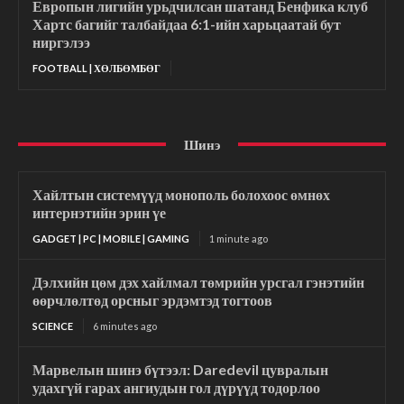
Европын лигийн урьдчилсан шатанд Бенфика клуб
Хартс багийг талбайдаа 6:1-ийн харьцаатай бут
ниргэлээ
FOOTBALL | ХӨЛБӨМБӨГ
Шинэ
Хайлтын системүүд монополь болохоос өмнөх
интернэтийн эрин үе
GADGET | PC | MOBILE | GAMING
1 minute ago
Дэлхийн цөм дэх хайлмал төмрийн урсгал гэнэтийн
өөрчлөлтөд орсныг эрдэмтэд тогтоов
SCIENCE
6 minutes ago
Марвелын шинэ бүтээл: Daredevil цувралын
удахгүй гарах ангиудын гол дүрүүд тодорлоо