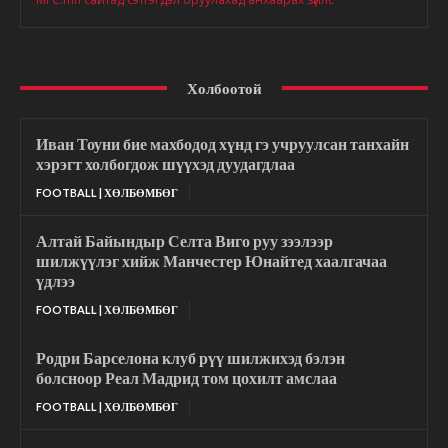
Холбоотой
Иван Тоуни бие махбодод хүнд гэ учруулсан танхайн
хэрэгт холбогдож шүүхэд дуудагдлаа
FOOTBALL | ХӨЛБӨМБӨГ
Алтай Байындыр Селта Виго руу зээлээр
шилжүүлэг хийж Манчестер Юнайтед хаалгачаа
үдлээ
FOOTBALL | ХӨЛБӨМБӨГ
Родри Барселона клуб рүү шилжихэд бэлэн
болсноор Реал Мадрид том цохилт амслаа
FOOTBALL | ХӨЛБӨМБӨГ