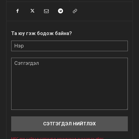
Та юу гэж бодож байна?
Нэр
Сэтгэгдэл
MFC.mn сайтад сэтгэгдэл оруулахад анхаарах зүйлс