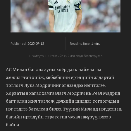
2025-07-15
Reading time:
1
min.
Published:
Энэхүү мэдээ, нийтлэлийг хиймэл оюун боловсруулав.
AC Милан баг энэ зуны хоёр дахь наймаагаа
амжилттай хийж, хөлбөмбөгийн ертөнцийн алдартай
тоглогч Лука Модричийг эгнээндээ нэгтгэлээ.
Хорватын хагас хамгаалагч Модрич нь Реал Мадрид
багт олон жил тоглож, дэлхийн шилдэг тоглогчдын
нэг гэдгээ баталсан билээ. Түүний Миланд нэгдсэн нь
багийн ирээдүйн стратегид чухал нөлөө үзүүлэхээр
байна.