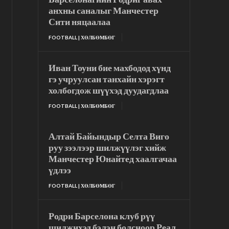
анхны саналыг Манчестер
Сити няцаалаа
FOOTBALL | ХӨЛБӨМБӨГ
Иван Тоуни бие махбодод хүнд
гэ учруулсан танхайн хэрэгт
холбогдож шүүхэд дуудагдлаа
FOOTBALL | ХӨЛБӨМБӨГ
Алтай Байындыр Селта Виго
руу зээлээр шилжүүлэг хийж
Манчестер Юнайтед хаалгачаа
үдлээ
FOOTBALL | ХӨЛБӨМБӨГ
Родри Барселона клуб рүү
шилжихэд бэлэн болсноор Реал