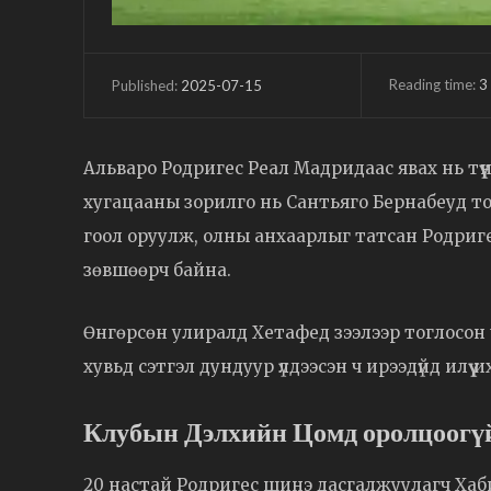
Reading time:
3
2025-07-15
Published:
Альваро Родригес Реал Мадридаас явах нь түүн
хугацааны зорилго нь Сантьяго Бернабеуд то
гоол оруулж, олны анхаарлыг татсан Родригес 
зөвшөөрч байна.
Өнгөрсөн улиралд Хетафед зээлээр тоглосон ч
хувьд сэтгэл дундуур үлдээсэн ч ирээдүйд илүү 
Клубын Дэлхийн Цомд оролцоогүй
20 настай Родригес шинэ дасгалжуулагч Хаби