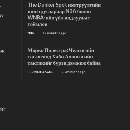
The Dunker Spot нэвтрүүлгийн
н
шинэ дугаараар NBA болон
20
WNBA-ийн үйл явдлуудыг
тоймлов
17 minutes ago
NBA
Марко Палестра: Челсигийн
ож
тоглогчид Хаби Алонсогийн
тактикийг бүрэн дэмжиж байна
28 minutes ago
PREMIER LEAGUE
ийг