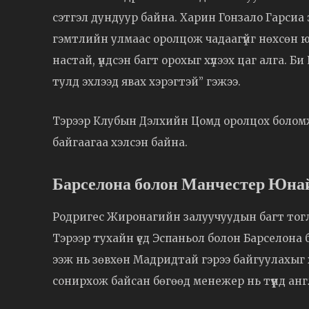
сэтгэл дундуур байна. Харин Гонзало Гарсиа
гэмтлийн улмаас оролцож чадаагүйг нөхсөн 
настай, үндсэн багт орохыг хүлээх цаг алга. 
тулд эхлээд явах хэрэгтэй” гэжээ.
Тэрээр Клубын Дэлхийн Цомд оролцох болом
байгаагаа хэлсэн байна.
Барселона болон Манчестер Юнай
Родригес Жиронагийн залуучуудын багт тогл
Тэрээр тухайн үед Эспаньол болон Барселона 
ээж нь зөвхөн Мадридтай гэрээ байгуулахыг 
сонирхож байсан бөгөөд менежер нь түүнд анг