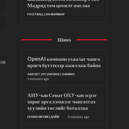
Мадрид том цохилт амслаа
FOOTBALL | ХӨЛБӨМБӨГ
Шинэ
OpenAI компани ухаалаг чанга
ээн
яригч бүтээхээр ажиллаж байна
GADGET | PC | MOBILE | GAMING
5 minutes ago
АНУ-ын Сенат ОХУ-ын эсрэг
хориг арга хэмжээг чангатгах
хуулийн төслийг баталлаа
5 minutes ago
ГЕОПОЛИТИК | ДАЙН