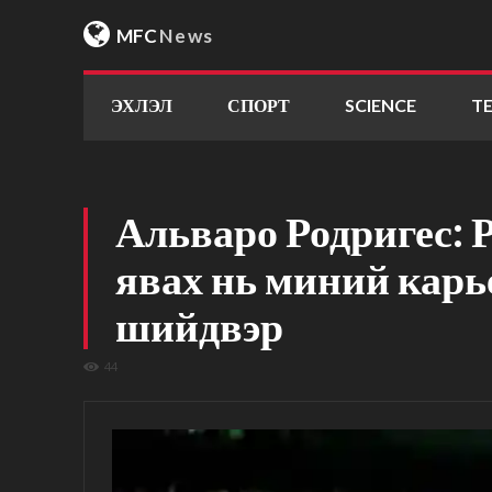
MFC
News
ЭХЛЭЛ
СПОРТ
SCIENCE
T
Альваро Родригес: 
явах нь миний карь
шийдвэр
44