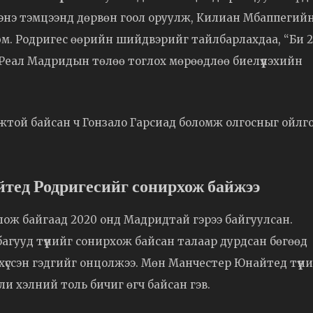
 энэ тэмцээнд дөрвөн гоол оруулж, Килиан Мбаппегий
юм. Родригес өөрийн шийдвэрийг тайлбарлахдаа, “Би 
Би Реал Мадридын төлөө тоглох мөрөөдлөө биелүүлэхийн
жтой байсан ч Гонзало Гарсиад боломж олгосныг ойлг
тед Родригесийг сонирхож байжээ
ож байгаад 2020 онд Мадридтай гэрээ байгуулсан.
багууд түүнийг сонирхож байсан талаар дурдсан бөгөөд
хүссэн гэдгийг онцолжээ. Мөн Манчестер Юнайтед түүн
ли хэлний толь бичиг өгч байсан гэв.