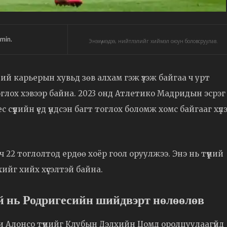
min.
Энэхүү мэдээ, нийтлэлийг хиймэл оюун боловсруулав.
ий карьерын хувьд зөв алхам гэж үзэж байгаа ч урт
глох хэвээр байна. 2023 онд Атлетико Мадридын эсрэг
сүүлийн үед үндсэн багт тоглох боломж хомс байгааг хүл
 22 тоглолтод ердөө хоёр гоол оруулжээ. Энэ нь түүний
ихийг хийх хүсэлтэй байна.
 нь Родригесийн шийдвэрт нөлөөлөв
 Алонсо түүнийг Клубын Дэлхийн Цомд оролцуулаагүйд