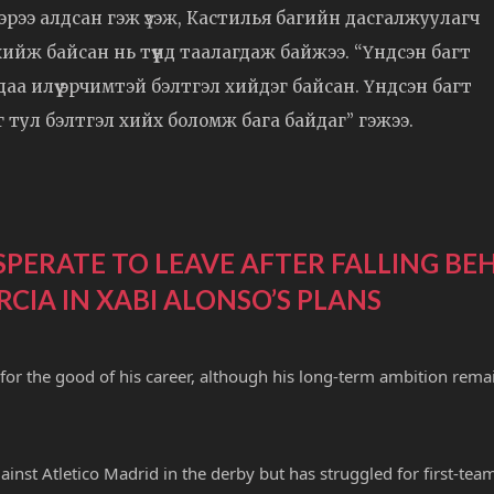
эрээ алдсан гэж үзэж, Кастилья багийн дасгалжуулагч
хийж байсан нь түүнд таалагдаж байжээ. “Үндсэн багт
аа илүү эрчимтэй бэлтгэл хийдэг байсан. Үндсэн багт
 тул бэлтгэл хийх боломж бага байдаг” гэжээ.
SPERATE TO LEAVE AFTER FALLING BE
CIA IN XABI ALONSO’S PLANS
for the good of his career, although his long-term ambition rema
inst Atletico Madrid in the derby but has struggled for first-tea