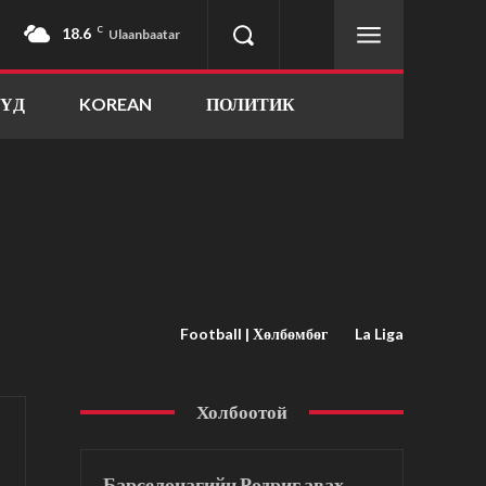
18.6
C
Ulaanbaatar
ҮҮД
KOREAN
ПОЛИТИК
Football | Хөлбөмбөг
La Liga
Холбоотой
Барселонагийн Родриг авах