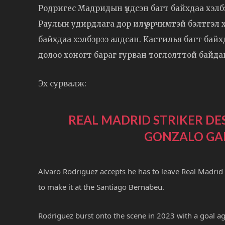
Родригес Мадридын үндсэн багт байхдаа хэлб
Раулын удирдлага дор илүү эрчимтэй бэлтгэл 
байхдаа хэлбэрээ алдсан. Кастилья багт байхд
долоо хоногт бараг гурван тоглолттой байдаг
Эх сурвалж:
REAL MADRID STRIKER DE
GONZALO GAR
Alvaro Rodriguez accepts he has to leave Real Madrid 
to make it at the Santiago Bernabeu.
Rodriguez burst onto the scene in 2023 with a goal aga