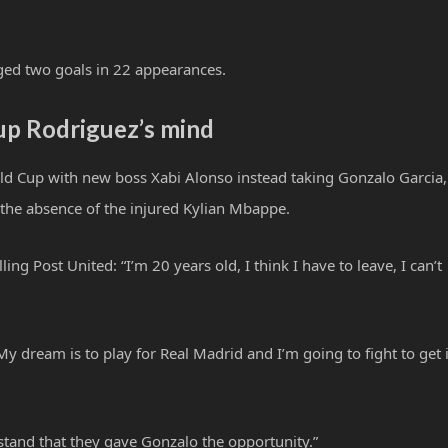
ged two goals in 22 appearances.
up Rodriguez’s mind
ld Cup with new boss Xabi Alonso instead taking Gonzalo Garcia,
 the absence of the injured Kylian Mbappe.
ng Post United: “I’m 20 years old, I think I have to leave, I can’t
y dream is to play for Real Madrid and I’m going to fight to get i
stand that they gave Gonzalo the opportunity.”