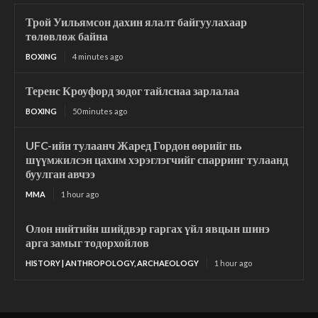
Трой Уильямсон дахин ялалт байгуулахаар
төлөвлөж байна
BOXING
4 minutes ago
Теренс Кроуфорд зодог тайлснаа зарлалаа
BOXING
50 minutes ago
UFC-ийн тулаанч Жаред Гордон өөрийг нь
шүүмжилсэн цахим хэрэглэгчийг спарринг тулаанд
буулган авчээ
MMA
1 hour ago
Олон нийтийн шийдвэр гаргах үйл явцын шинэ
арга замыг тодорхойлов
HISTORY | ANTHROPOLOGY, ARCHAEOLOGY
1 hour ago