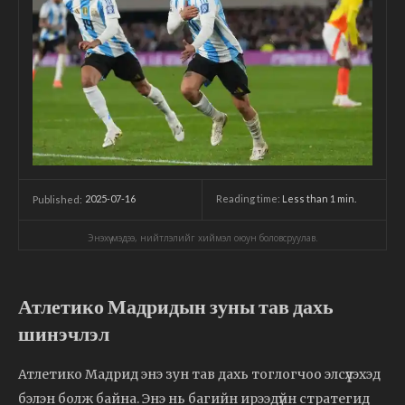
2025-07-16
Reading time:
Less than 1
min.
Published:
Энэхүү мэдээ, нийтлэлийг хиймэл оюун боловсруулав.
Атлетико Мадридын зуны тав дахь
шинэчлэл
Атлетико Мадрид энэ зун тав дахь тоглогчоо элсүүлэхэд
бэлэн болж байна. Энэ нь багийн ирээдүйн стратегид