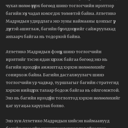
чухал нөлөө үзүүлэх бөгөөд шинэ тоглогчийн ирэлтээр
багийн хүч чадал нэмэгдэх төлөвтэй байна. Атлетико
Мадридын удирдлага энэ зуны наймааны цонхыг үр
дүнтэй ашиглаж, багийн бүрэлдэхүүнийг сайжруулахад
анхаарч байгаа нь тодорхой байна.
Атлетико Мадридын фэнүүд шинэ тоглогчийн
ирэлтийг тэсэн ядан хүлээж байгаа бөгөөд энэ нь
багийн ирээдүйн амжилтад хэрхэн нөлөөлөхийг
сонирхож байна. Багийн дасгалжуулагч шинэ
тоглогчийн ур чадвар, туршлагыг багийн стратегид
хэрхэн нийцүүлэх талаар бодож байгаа нь ойлгомжтой.
Энэ нь багийн ирээдүйн тоглолтод хэрхэн нөлөөлөхийг
цаг хугацаа харуулах болно.
Энэ зун Атлетико Мадридын хийсэн наймаанууд