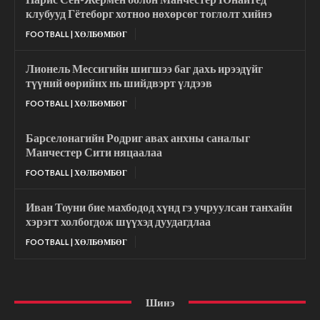
клубууд Гётеборг хотноо нөхөрсөг тоглолт хийнэ
FOOTBALL | ХӨЛБӨМБӨГ
Лионель Мессигийн шигшээ баг дахь ирээдүйг
түүний өөрийнх нь шийдвэрт үлдээв
FOOTBALL | ХӨЛБӨМБӨГ
Барселонагийн Родриг авах анхны саналыг
Манчестер Сити няцаалаа
FOOTBALL | ХӨЛБӨМБӨГ
Иван Тоуни бие махбодод хүнд гэ учруулсан танхайн
хэрэгт холбогдож шүүхэд дуудагдлаа
FOOTBALL | ХӨЛБӨМБӨГ
Шинэ