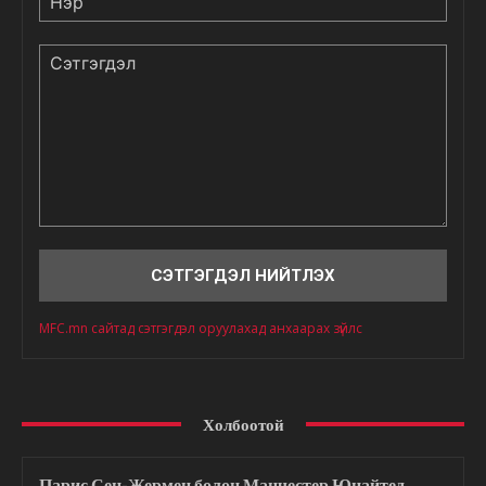
Сэтгэгдэл
MFC.mn сайтад сэтгэгдэл оруулахад анхаарах зүйлс
Холбоотой
Парис Сен-Жермен болон Манчестер Юнайтед