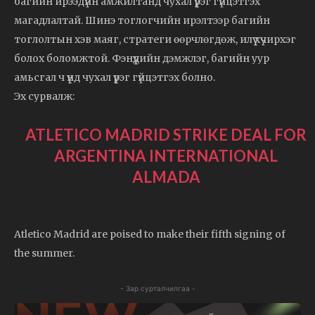
багийн ирээдүйн амжилтанд чухал үүрэг гүйцэтгэх
магадлалтай. Шинэ тоглогчийн ирэлтээр багийн
тоглолтын хэв маяг, стратеги өөрчлөгдөж, илүү хүчирхэг
болох боломжтой. Фэнүүдийн дэмжлэг, багийн уур
амьсгал ч үүнд чухал үүрэг гүйцэтгэх болно.
Эх сурвалж:
ATLETICO MADRID STRIKE DEAL FOR
ARGENTINA INTERNATIONAL
ALMADA
Atletico Madrid are poised to make their fifth signing of
the summer.
- Зар сурталчилгаа -