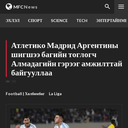
MFC
News
ЭХЛЭЛ
СПОРТ
SCIENCE
TECH
ЭНТЕРТАЙНМЕ
Атлетико Мадрид Аргентины
шигшээ багийн тоглогч
Алмадагийн гэрээг амжилттай
байгууллаа
190
Football | Хөлбөмбөг
La Liga