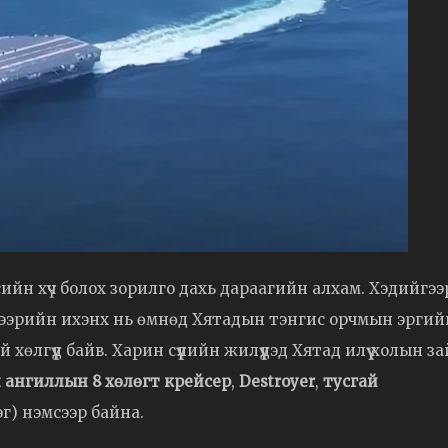
йн хүч болох зорилго дахь дараагийн алхам. Хэдийгээ
дгээрийн ихэнх нь өмнөд Хятадын тэнгис орчмын эргий
лгүүд байв. Харин сүүлийн жилүүдэд Хятад илүү холын з
 ангиллын 8 хөлөгт крейсер
,
Destroyer
,
тусгай
эг) нэмсээр байна.