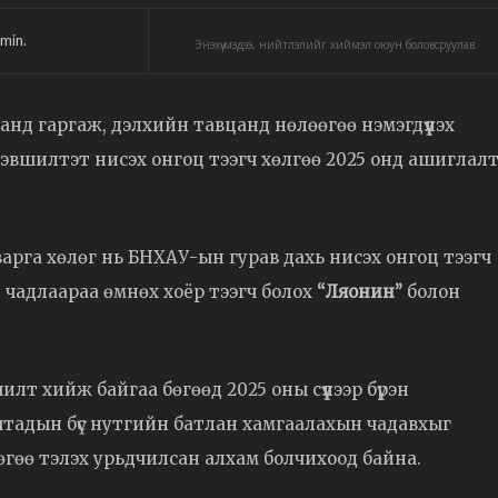
min.
Энэхүү мэдээ, нийтлэлийг хиймэл оюун боловсруулав.
анд гаргаж, дэлхийн тавцанд нөлөөгөө нэмэгдүүлэх
эвшилтэт нисэх онгоц тээгч хөлгөө 2025 онд ашиглал
варга хөлөг нь БНХАУ-ын гурав дахь нисэх онгоц тээгч
ин чадлаараа өмнөх хоёр тээгч болох
“Ляонин”
болон
лт хийж байгаа бөгөөд 2025 оны сүүлээр бүрэн
ятадын бүс нутгийн батлан хамгаалахын чадавхыг
өгөө тэлэх урьдчилсан алхам болчихоод байна.