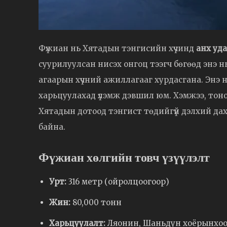
Фүжиан нь Хятадын тэнгисийн хүчинд
анх уд
суурилуулсан нисэх онгоц тээгч бөгөөд энэ нь
агаарын хүчний ажиллагааг хурдасгана. Энэ 
харьцуулахад үлэмж дэвшил юм. Хэмжээ, тоног
Хятадын дотоод тэнгист төдийгүй дэлхий дахи
байна.
Фүжиан хөлгийн товч үзүүлэлт
Урт:
316 метр (ойролцоогоор)
Жин:
80,000 тонн
Харьцуулалт:
Ляонин, Шаньдун хоёрынхоо 