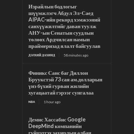
Израйлын бодлогыг
шүүмжлэгч Абдул Эл-Саед
AIPAC-ийн рекорд хэмжээний
санхүүжилтийг даван туулж
АНУ-ын Сенатын суудлын
төлөөх Ардчилсан намын
праймеризад ялалт байгуулав
58 minutes ago
ДЭЛХИЙ ДАХИНД
Финикс Санс баг Диллон
Бруукстэй 73 сая ам.долларын
үнэ бүхий гурван жилийн
хугацаатай гэрээг сунгалаа
1 hour ago
NBA
Демис Хассабис Google
DeepMind компанийн
гүйцэтгэх захирлын албан