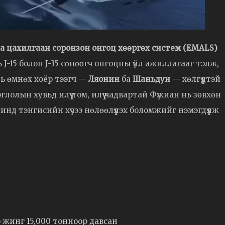
аа цахилгаан соронзон онгоц хөөргөх систем (EMALS)
 J-15 болон J-35 сөнөөгч онгоцны үйл ажиллагааг тэлж,
нь өмнөх хоёр тээгч —
Ляонин
ба
Шаньдун
— хөлгүүдтэй
лолын хувьд илүү том, илүү чадвартай Фүжиан нь зөвхөн
нд тэнгисийн хүчээ нөлөөлүүлэх боломжийг нэмэгдүүлж
жинг 15,000 тонноор давсан