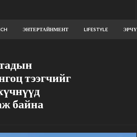
ECH
ЭНТЕРТАЙНМЕНТ
LIFESTYLE
ЭРЧ
ятадын
нгоц тээгчийг
хүчнүүд
аж байна