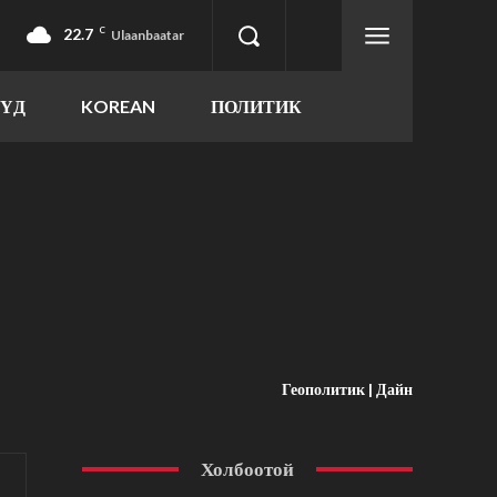
22.7
C
Ulaanbaatar
ҮҮД
KOREAN
ПОЛИТИК
Геополитик | Дайн
Холбоотой