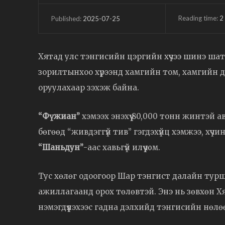
Reading time:
2
2025-07-25
Published:
Хятад улс тэнгисийн цэргийн хүчээ шинэ шат
зорилтынхоо хүрээнд хамгийн том, хамгийн д
оруулахаар зэхэж байна.
“Фүжиан”
хэмээх энэхүү 80,000 тонн жинтэй а
бөгөөд “живдэггүй тив” гэгдэхүйц хэмжээ, хүч
“Шаньдун”
-аас хавьгүй илүү юм.
Тус хөлөг одоогоор Шар тэнгист далайн турши
ажиллагаанд орох төлөвтэй. Энэ нь зөвхөн Х
нэмэгдүүлэхээс гадна дэлхийд тэнгисийн нөлө