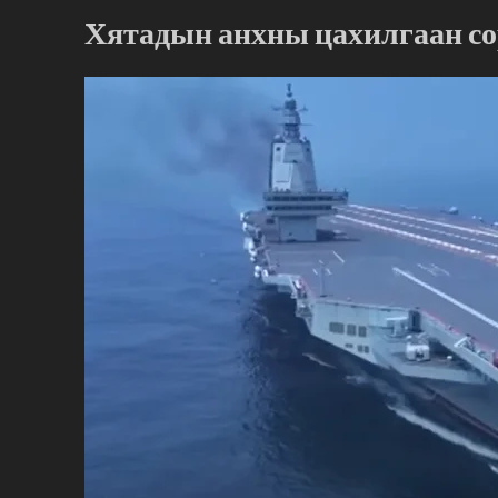
Хятадын анхны цахилгаан со