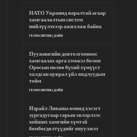
НАТО Украинд яаралтай агаар
хамгаалалтын систем
нийлүүлэхээр ажиллаж байна
ГЕОПОЛИТИК | ДАЙН
Пуужингийн довтолгооноос
хамгаалах арга хэмжээ болон
Оросын нөлөө бүхий хүмүүст
халдсан цуврал үйл явдлуудын
тойм
ГЕОПОЛИТИК | ДАЙН
Израйл Ливаны өмнөд хэсэгт
зургадугаар сарын эвлэрлээс
хойших хамгийн хүчтэй
бөмбөгдөлтүүдийг явуулжээ