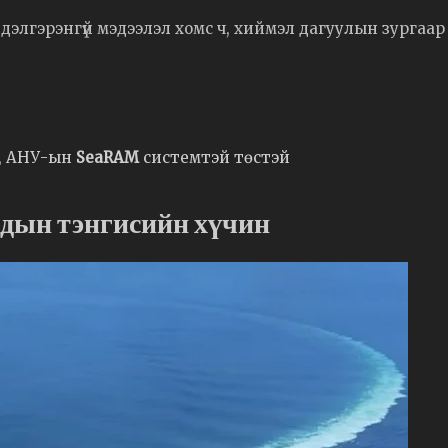
дэлгэрэнгүй мэдээлэл хомс ч, хиймэл дагуулын зургаар
, АНУ-ын
SeaRAM
системтэй төстэй
адын тэнгисийн хүчин