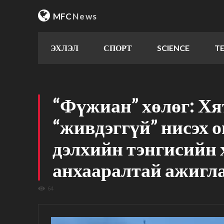
MFC
News
ЭХЛЭЛ
СПОРТ
SCIENCE
T
“Фүжиан” хөлөг: Х
“живдэггүй” нисэх о
дэлхийн тэнгисийн 
анхааралтай ажигл
64