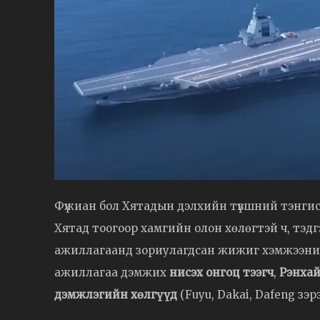
Фүжиан бол Хятадын дэлхийн түвшний тэнгиси
Хятад тоогоор хамгийн олон хөлөгтэй ч, тэ
ажиллагаанд зориулагдсан жижиг хэмжээний хө
ажиллагаа дэмжих
нисэх онгоц тээгч
,
Рэнхай
дэмжлэгийн хөлгүүд
(Fuyu, Dakai, Dafeng зэр