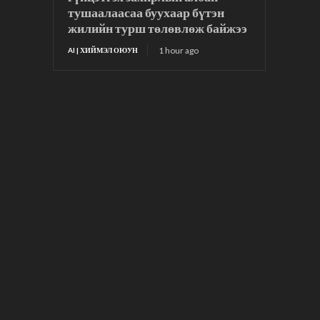
тушаалаасаа буухаар бүтэн
жилийн турш төлөвлөж байжээ
1 hour ago
AI | ХИЙМЭЛ ОЮУН