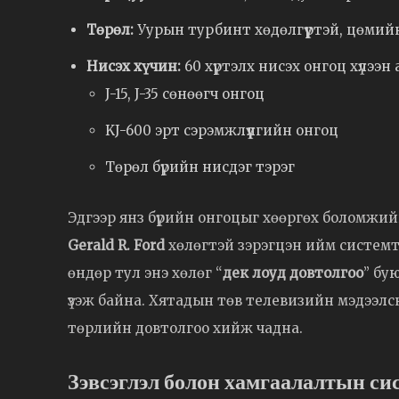
Төрөл:
Уурын турбинт хөдөлгүүртэй, цөмийн
Нисэх хүчин:
60 хүртэлх нисэх онгоц хүлээн
J-15, J-35 сөнөөгч онгоц
KJ-600 эрт сэрэмжлүүлгийн онгоц
Төрөл бүрийн нисдэг тэрэг
Эдгээр янз бүрийн онгоцыг хөөргөх боломжий
Gerald R. Ford
хөлөгтэй зэрэгцэн ийм системт
өндөр тул энэ хөлөг “
дек лоуд довтолгоо
” бу
үзэж байна. Хятадын төв телевизийн мэдээлс
төрлийн довтолгоо хийж чадна.
Зэвсэглэл болон хамгаалалтын си