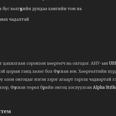
 бус хөлгүүдийн дундаа хамгийн том нь
 авах чадалтай
г цахилгаан соронзон хөөргөгч нь олгодог. АНУ-ын
US
эй цорын ганц хөлөг бол Фүжиан юм. Хөөргөлтийн хур
юу олон онгоцыг нэгэн зэрэг агаарт гаргах чадвартай г
нээр, Фүжиан төрөл бүрийн онгоц хослуулсан
Alpha Strik
стем