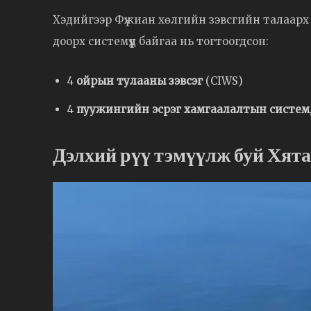
Хэдийгээр Фүжиан хөлгийн зэвсгийн талаарх 
доорх системүүд байгаа нь тогтоогдсон:
4
ойрын тулааны зэвсэг
(CIWS)
4
пуужингийн эсрэг хамгаалалтын систем
Дэлхий рүү тэмүүлж буй Хят