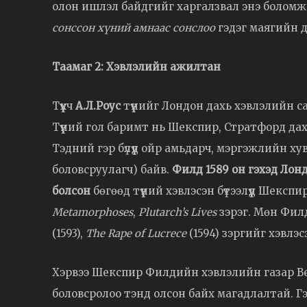
олон ишлэл байдгийг харгалзвал энэ боломжгү
сонссон хүний амнаас сонслоо
гэдэг маягийн д
Таамаг 2: Хэвлэлийн ажилтан
Түүхч
А.Л.Роус
түүнийг Лондон дахь хэвлэлийн с
Түүний гол баримт нь Шекспир, Стратфорд да
Тэдний гэр бүлүүд ойр амьдарч, мэргэжлийн хув
боловсруулагч) байв.
Филд 1589 он гэхэд Лон
болсон
бөгөөд түүний хэвлэсэн бүтээлүүд Шекс
Metamorphoses
,
Plutarch’s Lives
зэрэг. Мөн Фи
(1593),
The Rape of Lucrece
(1594) зэргийг хэвлэс
Хэрвээ Шекспир Филдийн хэвлэлийн газар Ве
боловсролоо тэнд олсон байх магадлалтай. Гэ