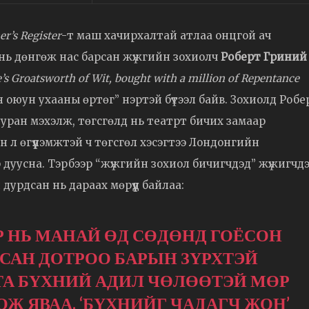
er’s Register
-т маш хачирхалтай атлаа онцгой ач
 нь дөнгөж нас барсан жүжгийн зохиолч
Роберт Гриний
’s Groatsworth of Wit, bought with a million of Repentance
оюун ухааны өртөг” нэртэй бүтээл байв. Зохиолд Робе
э хууран мэхэлж, төгсгөлд нь театрт бичих замаар
н л өгүүлэмжтэй ч төгсгөл хэсэгтээ Лондонгийн
дуусна. Тэрбээр “жүжгийн зохиол бичигчдэд” жүжигчдэ
урдсан нь дараах мөрүүд байлаа:
ИР НЬ МАНАЙ ӨД СӨДӨНД ГОЁСОН
ЬСАН ДОТРОО БАРЫН ЗҮРХТЭЙ
А БҮХНИЙ АДИЛ ЧӨЛӨӨТЭЙ МӨР
Ж ЯВАА. ‘БҮХНИЙГ ЧАДАГЧ ЖОН’