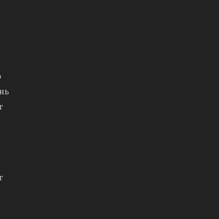
р
 нь
г
г