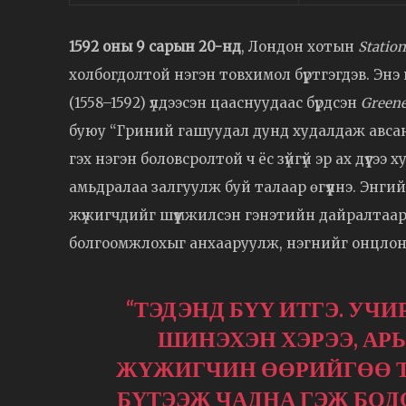
1592 оны 9 сарын 20-нд
, Лондон хотын
Station
холбогдолтой нэгэн товхимол бүртгэгдэв. Энэ
(1558–1592) үлдээсэн цааснуудаас бүрдсэн
Greene
буюу “Гриний гашуудал дунд худалдаж авсан 
гэх нэгэн боловсролтой ч ёс зүйгүй эр ах дүүгэ
амьдралаа залгуулж буй талаар өгүүлнэ. Энгий
жүжигчдийг шүүмжилсэн гэнэтийн дайралтаар 
болгоомжлохыг анхааруулж, нэгнийг онцлон д
“ТЭДЭНД БҮҮ ИТГЭ. УЧ
ШИНЭХЭН ХЭРЭЭ, АР
ЖҮЖИГЧИН ӨӨРИЙГӨӨ Т
БҮТЭЭЖ ЧАДНА ГЭЖ БОДО