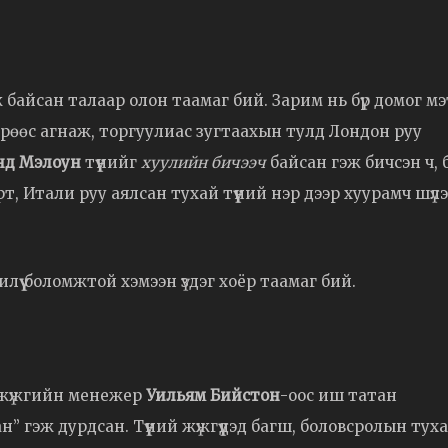
 байсан талаар олон таамаг бий. Зарим нь бүр домог мэ
өрөөс агнаж, торгуулиас зугтаахын тулд Лондон руу
нд Мэлоун
түүнийг
хуулийн бичээч
байсан гэж бичсэн ч, б
рт, Итали руу аялсан тухай түүний нэр дээр хуурамч шүл
илүү боломжтой хэмээн үздэг хоёр таамаг бий.
 жүжгийн менежер
Уильям Бийстон
-оос иш татан
” гэж дурдсан. Түүний жүжгүүдэд багш, боловсролын тух