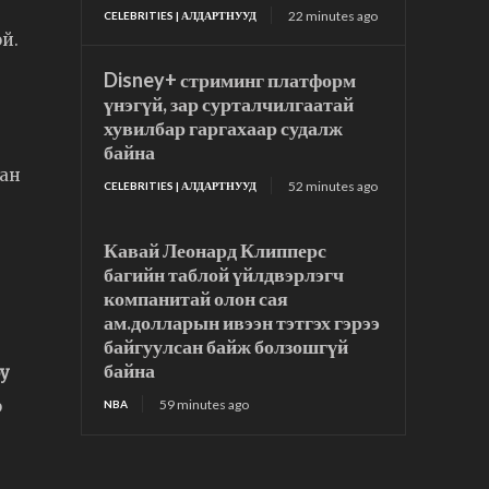
22 minutes ago
CELEBRITIES | АЛДАРТНУУД
ой.
Disney+ стриминг платформ
үнэгүй, зар сурталчилгаатай
хувилбар гаргахаар судалж
байна
тан
52 minutes ago
CELEBRITIES | АЛДАРТНУУД
Кавай Леонард Клипперс
багийн таблой үйлдвэрлэгч
компанитай олон сая
ам.долларын ивээн тэтгэх гэрээ
байгуулсан байж болзошгүй
байна
у
р
59 minutes ago
NBA