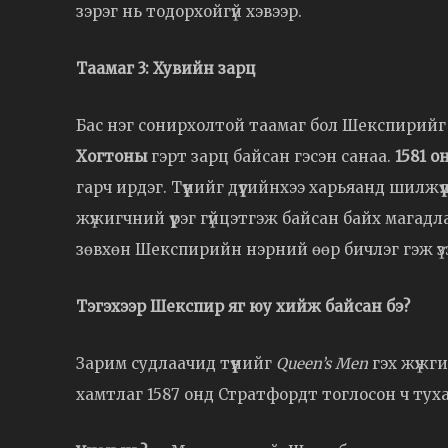
зэрэг нь тодорхойгүй хэвээр.
Таамаг 3: Хувийн зарц
Бас нэг сонирхолтой таамаг бол Шекспирий
Хогтоны
гэрт зарц байсан гэсэн санаа.
1581 о
гарч ирдэг. Түүнийг дүүгийнхээ харьяанд шилжү
жүжигчний үүрэг гүйцэтгэж байсан байх магадлал
зөвхөн Шекспирийн нэрний өөр бичлэг гэж үзэх
Тэгэхээр Шекспир яг юу хийж байсан бэ?
Зарим судлаачид түүнийг
Queen’s Men
гэх жүжги
хамтлаг 1587 онд Стратфордт тоглосон ч тухайн