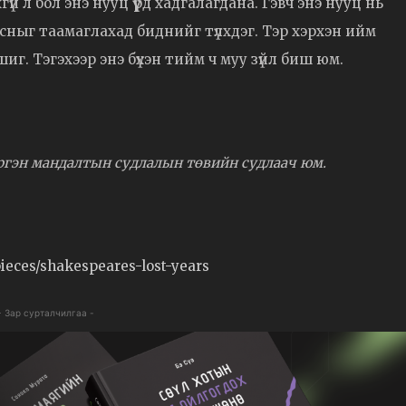
й л бол энэ нууц үүрд хадгалагдана. Гэвч энэ нууц нь
йсныг таамаглахад биднийг түлхдэг. Тэр хэрхэн ийм
иг. Тэгэхээр энэ бүхэн тийм ч муу зүйл биш юм.
ргэн мандалтын судлалын төвийн судлаач юм.
ieces/shakespeares-lost-years
- Зар сурталчилгаа -