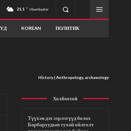
21.1
C
Ulaanbaatar
ҮҮД
KOREAN
ПОЛИТИК
History | Anthropology, archaeology
Холбоотой
Түүхэн дэх зэрлэгүүд болох
Барбаруудын тухай ойлголт
төсөөллөөс тэс өөр байжээ