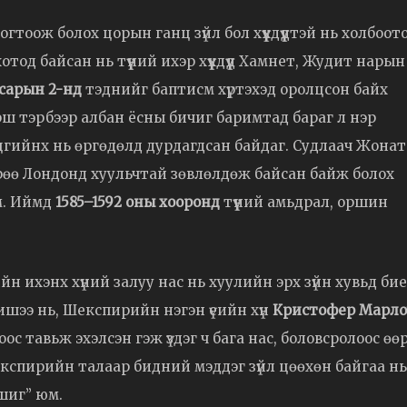
гтоож болох цорын ганц зүйл бол хүүхдүүдтэй нь холбоот
тод байсан нь түүний ихэр хүүхдүүд Хамнет, Жудит нарын
 сарын 2-нд
тэднийг баптисм хүртэхэд оролцсон байх
ш тэрбээр албан ёсны бичиг баримтад бараг л нэр
гийнх нь өргөдөлд дурдагдсан байдаг. Судлаач Жона
өө Лондонд хуульчтай зөвлөлдөж байсан байж болох
юм. Иймд
1585–1592 оны хооронд
түүний амьдрал, оршин
ийн ихэнх хүний залуу нас нь хуулийн эрх зүйн хувьд бие
Жишээ нь, Шекспирийн нэгэн үеийн хүн
Кристофер Марло
оос тавьж эхэлсэн гэж үздэг ч бага нас, боловсролоос өө
Шекспирийн талаар бидний мэддэг зүйл цөөхөн байгаа нь
шиг” юм.