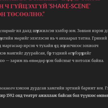
 Ч ГҮЙЦЭХГҮЙ ‘SHAKE-SCENE’
Н ТӨСӨӨЛНӨ.”
спирийг
ил далд шүүмжилсэн хэлбэр юм. Зөвхөн нэрэн д
жгийн мөрийг элэглэсэн нь ч анхаарал татна. Гриний
 маргасаар ирсэн ч тухайн үед жүжигчнээс зохиолч
 маягийг дуурайсан, бүр тэдний өгүүлбэрүүдийг
ээ — зарим нь өнөөдөр үнэн байсныг ч нотолж байна.
зохиолч
хэмээн дурдсан хамгийн эртний баримт юм. Г
ир 1592 онд театрт ажиллаж байсан бол түүнээс өмнө