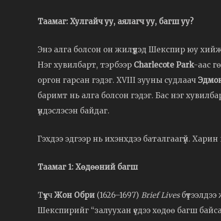
Таамаг: Хулгайч уу, аялагч уу, багш уу?
Энэ алга болсон он жилүүдэд Шекспир юу хийж
Нэг хувилбарт, тэрбээр
Charlecote Park
-аас г
оргон гарсан гэдэг. XVIII зууны судлаач
Эдмо
баримт нь алга болсон гэдэг. Бас нэг хувилба
үндэслэсэн байдаг.
Гэхдээ эдгээр нь ихэнхдээ баталгаагүй. Харин 
Таамаг 1: Хөдөөний багш
Түүхч
Жон Обри
(1626–1697)
Brief Lives
бүтээлдээ
Шекспирийг “залуухан үедээ хөдөө багш байсан