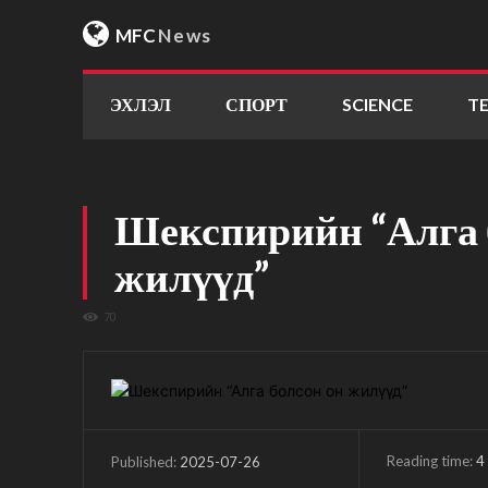
MFC
News
ЭХЛЭЛ
СПОРТ
SCIENCE
T
Шекспирийн “Алга 
жилүүд”
70
Reading time:
4
2025-07-26
Published: