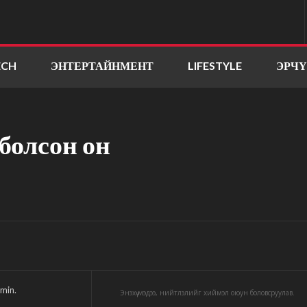
ECH
ЭНТЕРТАЙНМЕНТ
LIFESTYLE
ЭРЧ
болсон он
min.
Энэхүү мэдээ, нийтлэлийг хиймэл оюун боловсруулав.