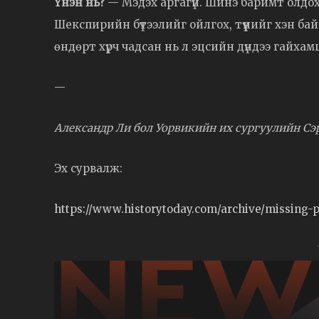
Үнэн нь?
— Мэдэх аргагүй. Шинэ баримт олдохгү
Шекспирийн бүтээлийг ойлгох, түүнийг хэн ба
өндөрт хүрч чадсан нь л эцсийн дүндээ гайхамш
—
Александр Ли бол Уорвикийн их сургуулийн Сэ
Эх сурвалж:
https://www.historytoday.com/archive/missing-p