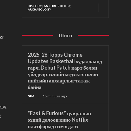
HISTORY | ANTHROPOLOGY,
ARCHAEOLOGY
Шинэ
эх
2025-26 Topps Chrome
Updates Basketball худалдаанд
гарч, Debut Patch карт болон
үйлдвэрлэлийн мэдээлэл олон
нийтийн анхаарлыг татаж
байна
15 minutes ago
NBA
эвч
“Fast & Furious” цувралын
х
эхний долоон кино Netflix
платформд нэмэгдлээ