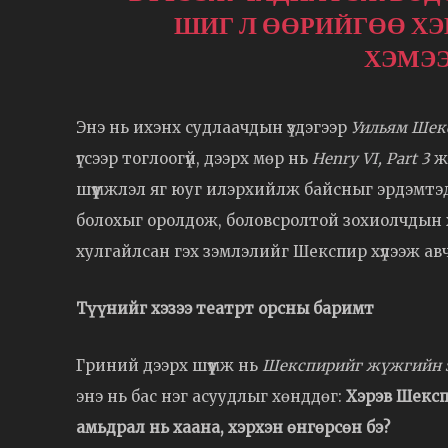
ШИГ Л ӨӨРИЙГӨӨ ХЭН
ХЭМЭЭ
Энэ нь ихэнх судлаачдын үздэгээр
Уильям Шек
үгсээр тоглоогүй, дээрх мөр нь
Henry VI, Part 3
жү
шүүмжлэл яг юуг илэрхийлж байсныг эрдэмтэд
болохыг оролдож, боловсролтой зохиолчдын хэв
хулгайлсан гэх зэмлэлийг Шекспир хүлээж авч
Түүнийг хэзээ театрт орсны баримт
Гриний дээрх шүүмж нь
Шекспирийг жүжгийн 
энэ нь бас нэг асуудлыг хөнддөг:
Хэрэв Шексп
амьдрал нь хаана, хэрхэн өнгөрсөн бэ?