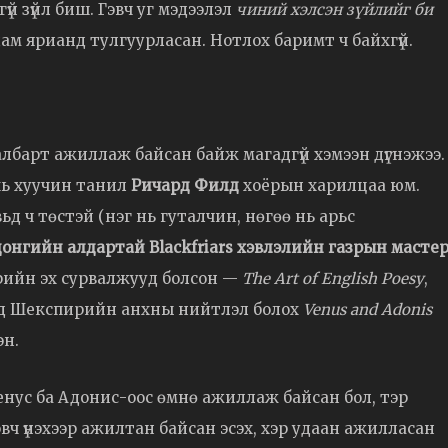
й зүйл биш. Гэвч уг мэдээлэл
чиний хэлсэн зүйлийг би
ам ярианд тулгуурласан. Нотлох баримт ч байхгүй.
албарт ажиллаж байсан байж магадгүй хэмээн дүгнэжээ.
хь хуучин танил
Ричард Филд
хоёрын харилцаа юм.
ьд ч төстэй (нэг нь гуталчин, нөгөө нь арьс
донгийн алдартай Blackfriars хэвлэлийн газрын масте
пирийн эх сурвалжууд болсон —
The Art of English Poesy
,
лд Шекспирийн анхны нийтлэл болох
Venus and Adonis
эн.
нус ба Адонис-оос өмнө ажиллаж байсан бол, тэр
вч үнэхээр ажилтан байсан эсэх, хэр удаан ажилласан