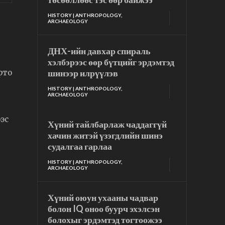
HISTORY | ANTHROPOLOGY,
ARCHAEOLOGY
ДНХ-ийн давхар спираль
хэлбэрээс өөр бүтцийг эрдэмтэд
шинээр илрүүлэв
рто
HISTORY | ANTHROPOLOGY,
ARCHAEOLOGY
эс
Хүний тайлбарлаж чаддаггүй
хачин житэй үзэгдлийн шинэ
судалгаа гарлаа
HISTORY | ANTHROPOLOGY,
ARCHAEOLOGY
Хүний оюун ухааны чадвар
болон IQ оноо буурч эхэлсэн
болохыг эрдэмтэд тогтоожээ