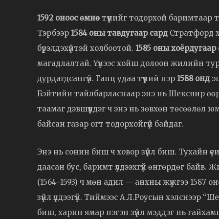
1592 оноос өмнө
түүнийг тодорхой баримтаар то
Тэрбээр
1584 оны тавдугаар сард
Стратфорд хо
бүрэлдэхүйтэй холбоотой.
1585 оны хоёрдугаар
магадлалтай. Үүнээс хойш долоон жилийн тур
дурдагдсангүй. Ганц удаа түүний нэр
1588 онд
эц
Бэйтийн тайлбарласнаар энэ нь Шекспир өөр
таамаг дэвшүүлдэг ч энэ нь зөвхөн төсөөлөл 
байсан газар огт тодорхойгүй байдаг.
Энэ нь сонин биш ч ховор зүйл биш. Тухайн үе
даасан бус, баримт үлдээхгүй өнгөрдөг байв. 
(1564–1593) ч мөн адил — анхны жүжгээ 1587 он
зүйл үлдээгүй. Тиймээс А.Л.Роусын хэлснээр “
биш, харин ямар нэгэн зүйл мэддэг нь гайхам