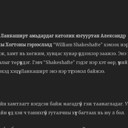
г
Ланкаширт амьдардаг католик язгууртан Александр
ны Хогтоны гэрээслэлд
“William Shakeshafte” хэмээх нэ
үлж, хамт нь хөгжим, хувцас хунар үлдээхээр заажээ. Энэ
ыг төрүүлдэг. Гэвч “Shakeshafte” гэдэг нэр хэт өөр, үүний
эд хэцүү. Ланкаширт энэ нэр түгээмэл байжээ.
йн хамтлагт нэгдсэн байж магадгүй гэж таамагладаг. У
 үед хэн ч танихгүй гуталчны хүүг багтаах нь юу л бол.