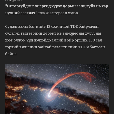
“Огторгуйд энэ энергид хүрэх цорын ганц зүйл нь хар
нүхний залгилт,”
гэж Мастерсон хэлэв.
Судалгааны баг нийт 12 сэжигтэй TDE байрлалыг
судалж, тэдгээрийн дөрөвт нь энэхүү неоны хурууны
хээг олжээ. Үүнд дэлхэйд хамгийн ойр орших, 130 сая
гэрлийн жилийн зайтай галактикийн TDE ч багтсан
байна.