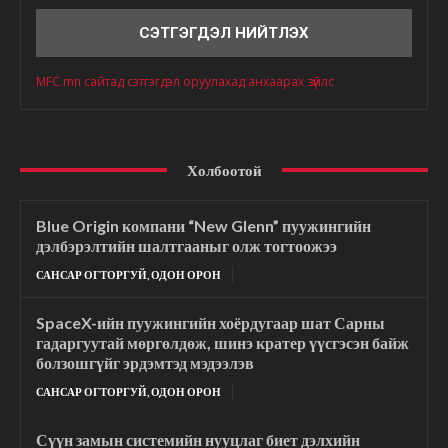
MFC.mn сайтад сэтгэгдэл оруулахад анхаарах зүйлс
Холбоотой
Blue Origin компани “New Glenn” пуужингийн
дэлбэрэлтийн шалтгааныг олж тогтоожээ
САНСАР ОГТОРГУЙ, ОДОН ОРОН
SpaceX-ийн пуужингийн хоёрдугаар шат Сарны
гадаргуутай мөргөлдөж, шинэ кратер үүсгэсэн байж
болзошгүйг эрдэмтэд мэдээлэв
САНСАР ОГТОРГУЙ, ОДОН ОРОН
Сүүн замын системийн нууцлаг биет дэлхийн