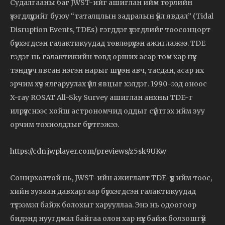
Судалгааны баг JWST-ийг ашиглан ийм төрлийн
үзэгдлүүдийг буюу “таталцлын задралын үйл явдал” (Tidal
Disruption Events, TDEs) гэгддэг үзэгдлийг тоосонцорт
бүрхэгдсэн галактикуудад төвлөрүүлэн ажиглажээ. TDE
гэдэг нь галактикийн төвд орших асар том хар нүх
тэндүүрч явсан нэгэн нарыг шүүрэн авч, тасдан, асар их
эрчим хүч ялгаруулах үйл явцыг хэлдэг. 1990-ээд оноос
X-ray ROSAT All-Sky Survey ашиглан анхны TDE-г
илрүүлснээс хойш астрономчид оддыг сүйтгэх ийм зуу
орчим тохиолдлыг бүртгэжээ.
https://cdn.jwplayer.com/previews/z5sk9UKw
Сонирхолтой нь, JWST-ийн ажиглалт TDE-үүд ийм тоос,
хийн зузаан давхаргаар бүрхэгдсэн галактикуудад
түгээмэл байж болохыг харууллаа. Энэ нь одоогоор
бидэнд нуугдмал байгаа олон хар нүх байж болзошгүй