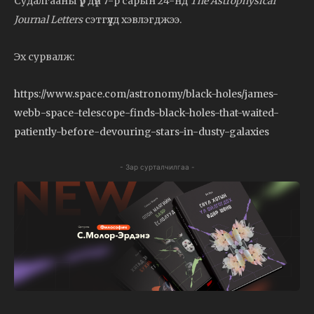
Судалгааны үр дүн 7-р сарын 24-нд
The Astrophysical
Journal Letters
сэтгүүлд хэвлэгджээ.
Эх сурвалж:
https://www.space.com/astronomy/black-holes/james-
webb-space-telescope-finds-black-holes-that-waited-
patiently-before-devouring-stars-in-dusty-galaxies
- Зар сурталчилгаа -