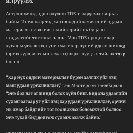
илрүүлэх
Астрономчид одоо илүү олон TDE-г илрүүлэхээр зорьж
байна. Ингэснээр тэд хар нүх хэдий хэмжээний оддын
материалыг залгиж, хэдий хэрийг нь буцаан
шиддэгийг тогтоож чадна. Мөн TDE процесс хэр
хугацаа үргэлжлэх, супер масс хар нүхний үндсэн шинжүүд
(эргэх хурд, массын хэмжээ) зэрэг нууцыг тайлах түлхүүр
болно.
“Хар нүх оддын материалыг бүрэн залгих үйл явц
маш удаан үргэлжилдэг,”
гэж Мастерсон тайлбарлав.
“Энэ бол нэг агшинд болох зүйл биш. Бид энэ удаагийн
судалгаагаар уг үйл явц хэр удаан үргэлжилдэг, орчин
нь ямар байдгийг тогтоож эхлэх боломжтой боллоо.
Энэ тухай бид дөнгөж судалж эхэлж байна.”