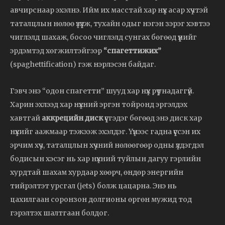
авчирснаар эхэлнэ. Ийм их масстай хар нүх асар хүчтэй
таталцлын нөлөө үзүүлж, тухайн одыг нэгэн зэрэг хэвтээ
чиглэлд шахаж, босоо чиглэлд сунгах бөгөөд үүнийг
эрдэмтэд хөгжилтэйгээр
“спагеттижих”
(spaghettification) гэж нэрлэсэн байдаг.
Гэвч энэ “одон спагетти” шууд хар нүх рүү унадаггүй.
Харин эхлээд хар нүхний эргэн тойронд эргэлдэх
хавтгай
аккрецийн диск
үүсгэдэг бөгөөд энэ диск хар
нүхийг аажмаар тэжээж эхэлдэг. Үүнээс гадна үүссэн их
эрчим хүч, таталцлын хүчний нөлөөгөөр одны үлдэгдэл
бодисын хэсэг нь хар нүхний туйлын дагуу гэрлийн
хурдтай шахам хурдаар хөөрч, өндөр энергийн
тийрэлтэт урсгал (jets) болж цацарна. Энэ нь
цахилгаан соронзон долгионы өргөн мужид тод
гэрэлтэх шалтгаан болдог.