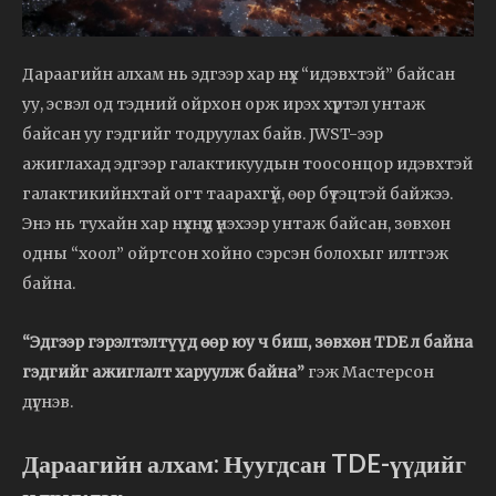
Дараагийн алхам нь эдгээр хар нүх “идэвхтэй” байсан
уу, эсвэл од тэдний ойрхон орж ирэх хүртэл унтаж
байсан уу гэдгийг тодруулах байв. JWST-ээр
ажиглахад эдгээр галактикуудын тоосонцор идэвхтэй
галактикийнхтай огт таарахгүй, өөр бүтэцтэй байжээ.
Энэ нь тухайн хар нүхнүүд үнэхээр унтаж байсан, зөвхөн
одны “хоол” ойртсон хойно сэрсэн болохыг илтгэж
байна.
“Эдгээр гэрэлтэлтүүд өөр юу ч биш, зөвхөн TDE л байна
гэдгийг ажиглалт харуулж байна”
гэж Мастерсон
дүгнэв.
Дараагийн алхам: Нуугдсан TDE-үүдийг