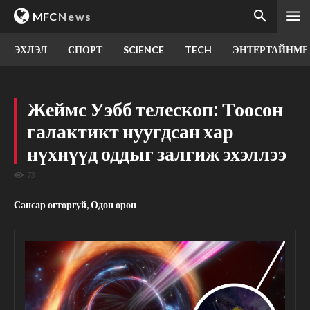
MFC
News
ЭХЛЭЛ
СПОРТ
SCIENCE
TECH
ЭНТЕРТАЙНМЕ
Жеймс Уэбб телескоп: Тоосон
галактикт нуугдсан хар
нүхнүүд оддыг залгиж эхэллээ
73
Сансар огторгуй, Одон орон