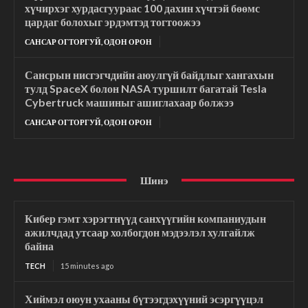
хүчирхэг хурдасгуураас 100 дахин хүчтэй бөөмс
цардаг болохыг эрдэмтэд тогтоожээ
САНСАР ОГТОРГУЙ, ОДОН ОРОН
Сансрын нисгэгчдийн аюулгүй байдлыг хангахын
тулд SpaceX болон NASA туршилт багатай Tesla
Cybertruck машиныг ашиглахаар болжээ
САНСАР ОГТОРГУЙ, ОДОН ОРОН
Шинэ
Кибер гэмт хэрэгтнүүд санхүүгийн компаниудын
ажилчдад утсаар холбогдон мэдээлэл хулгайлж
байна
TECH
15 minutes ago
Хиймэл оюун ухааны бүтээгдэхүүний эсэргүүцэл