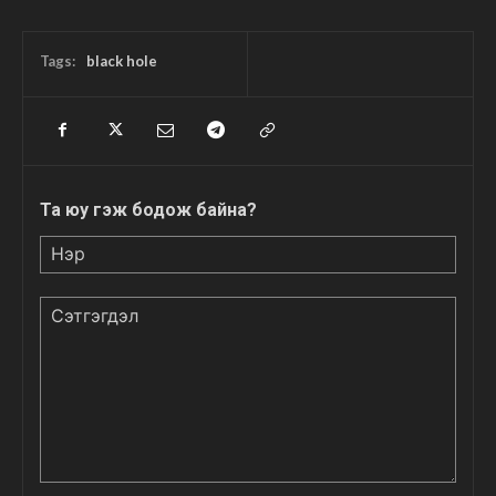
Tags:
black hole
Та юу гэж бодож байна?
Нэр
Сэтгэгдэл