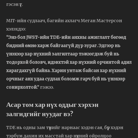
гэсэн үг.
MIT-ийн судлаач, багийн ахлагч Меган Мастерсон
хэлэхдээ:
“Энэ бол JWST-ийн TDE-ийн анхны ажиглалт бөгөөд
бидний өмнө харж байгаагүй дүр зураг. Эдгээр нь
үнэхээр хар нүхний залгилтаар тэжээгдэж буй нь
тодорхой боловч, идэвхтэй хар нүхний орчинтой адил
харагдахгүй байна. Харин унтаж байсан хар нүхний
орчныг анх удаа судлах боломж гарч буй нь үнэхээр
сонирхолтой.”
гэжээ.
Асар том хар нүх оддыг хэрхэн
залгидгийг нуудаг вэ?
TDE нь одны зам түүнийг нарнаас хэдэн сая, бүр хэдэн
тэрбум дахин их масстай хар нүхний ойролцоо