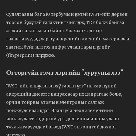
Судалгааны баг $10 тэрбумын үнэтэй JWST-ийг дөрвөн
тоосон бүрхүүлтэй галактикт чиглүүлж, TDE болж байгаа
эсэхийг ажигласан байна. Үнэхээр ч эдгээр
галактикуудад хар нүх аккрецийн дискийн материалаа
залгиж буйг илтгэх инфра улаан гарын үсгийг
(fingerprint) илрүүлжээ.
Огторгуйн гэмт хэргийн “хурууны хээ”
JWST-ийн илрүүлсэн энэхүү “гарын үсэг” нь хар нүхний
аккрецийн дискээс цацрах асар их цацрагаас болж,
орчин тойрны атомын электроныг салгаж
ионжуулснаас үүсдэг. Ялангуяа неон элементийн
ионжуулалт тодорхой урт долгионы инфра улаан
туяа ялгаруулдаг бөгөөд JWST энэ онцгой дохиог
илрүүлжээ.