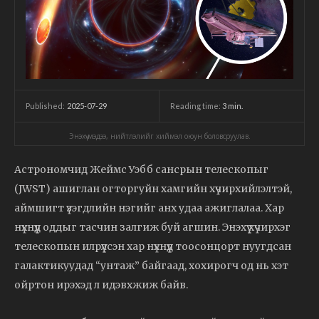
2025-07-29
Reading time:
3
min.
Published:
Энэхүү мэдээ, нийтлэлийг хиймэл оюун боловсруулав.
Астрономчид Жеймс Уэбб сансрын телескопыг
(JWST) ашиглан огторгуйн хамгийн хүчирхийлэлтэй,
аймшигт үзэгдлийн нэгийг анх удаа ажиглалаа. Хар
нүхнүүд оддыг тасчин залгиж буй агшин. Энэхүү хүчирхэг
телескопын илрүүлсэн хар нүхнүүд тоосонцорт нуугдсан
галактикуудад “унтаж” байгаад, хохирогч од нь хэт
ойртон ирэхэд л идэвхжиж байв.