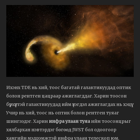
Ихэнх TDE нь хий, тоос багатай галактикуудад оптик
болон рентген цацраар ажиглагддаг. Харин тоосон
бүрхүүлтэй галактикуудад ийм үзэгдэл ажиглагдах нь хэцүү.
Учир нь хий, тоос нь оптик болон рентген туяаг
шингээдэг. Харин
инфра улаан туяа
ийм тоосонцрыг
хялбархан нэвтэрдэг бөгөөд JWST бол одоогоор
хамгийн мэдрэмжтэй инфра улаан телескоп юм.