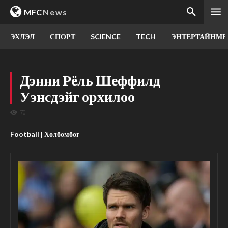
MFC
News
ЭХЛЭЛ
СПОРТ
SCIENCE
TECH
ЭНТЕРТАЙНМЕ
Дэнни Рёль Шеффилд
Уэнсдэйг орхилоо
70
Football | Хөлбөмбөг