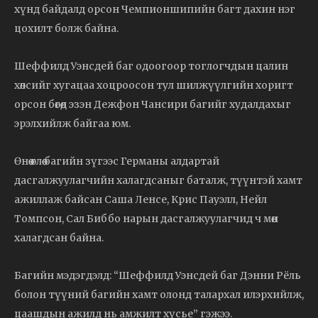
хүнд байдалд орсон Чемпионшипийн багт дахин нэг
цохилт болж байна.
Шеффилд Уэнсдей баг одоогоор тоглогчдын цалин
хөлсийг хугацаа хоцроосон тул шилжүүлгийн хоригт
орсон бөгөөд эзэн Дежфон Чансири багийг худалдахыг
эрэлхийлж байгаа юм.
Өнөө өглөө багийн зүгээс Германы алдартай
дасгалжуулагчийн халагдсаныг баталж, түүнтэй хамт
ажиллаж байсан Саша Ленсе, Крис Пауэлл, Нейл
Томпсон, Сал Биббо нарын дасгалжуулагчид ч мөн
халагдсан байна.
Багийн мэдэгдэлд: “Шеффилд Уэнсдей баг Дэнни Рёль
болон түүний багийн хамт олонд талархал илэрхийлж,
цаашдын ажилд нь амжилт хүсье” гэжээ.