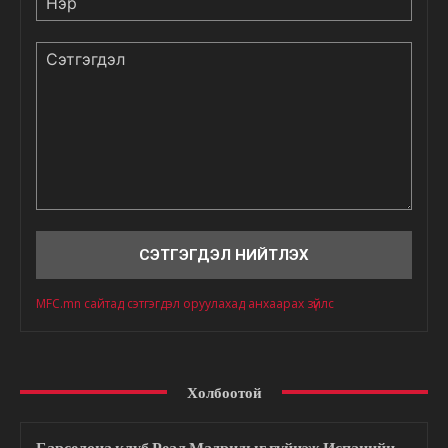
Сэтгэгдэл
MFC.mn сайтад сэтгэгдэл оруулахад анхаарах зүйлс
Холбоотой
Барселона клуб Реал Мадридыг гүйцэж Испанийн