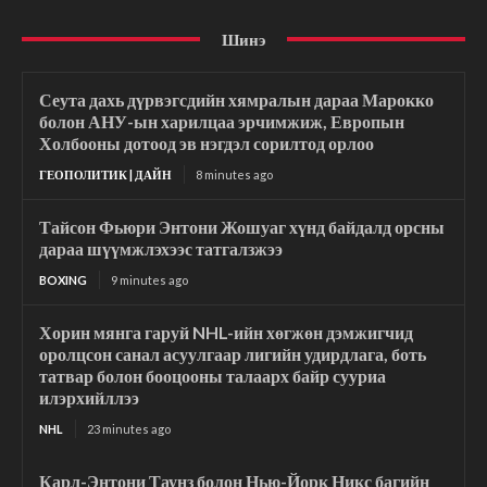
Шинэ
Сеута дахь дүрвэгсдийн хямралын дараа Марокко
болон АНУ-ын харилцаа эрчимжиж, Европын
Холбооны дотоод эв нэгдэл сорилтод орлоо
ГЕОПОЛИТИК | ДАЙН
8 minutes ago
Тайсон Фьюри Энтони Жошуаг хүнд байдалд орсны
дараа шүүмжлэхээс татгалзжээ
BOXING
9 minutes ago
Хорин мянга гаруй NHL-ийн хөгжөн дэмжигчид
оролцсон санал асуулгаар лигийн удирдлага, боть
татвар болон бооцооны талаарх байр сууриа
илэрхийллээ
NHL
23 minutes ago
Карл-Энтони Таунз болон Нью-Йорк Никс багийн