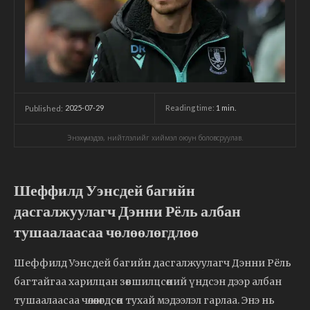
2025-07-29
Reading time:
1
min.
Published:
Энэхүү мэдээ, нийтлэлийг хиймэл оюун боловсруулав.
Шеффилд Уэнсдей багийн
дасгалжуулагч Дэнни Рёль албан
тушаалаасаа чөлөөлөгдлөө
Шеффилд Уэнсдей багийн дасгалжуулагч Дэнни Рёль
багтайгаа харилцан зөвшилцсөний үндсэн дээр албан
тушаалаасаа чөлөөлөгдсөн тухай мэдээлэл гарлаа. Энэ нь