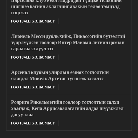
шигшээ багийн ахлагчийг авахын төлөө тэмцэлд
нэгджээ
FOOTBALL | ХӨЛБӨМБӨГ
Лионель Месси дубль хийж, Пикассогийн бүтээлтэй
зүйрлүүлсэн гоолоор Интер Майами лигийн цомын
гараагаа эхлүүллээ
FOOTBALL | ХӨЛБӨМБӨГ
Арсенал клубын улирлын өмнөх тоглолтын
ялагдал Микель Артетаг түгшээж эхэллээ
FOOTBALL | ХӨЛБӨМБӨГ
Родриго Рикельмегийн гоолоор тоглолтын салхи
хаaгдаж, Кепа Аррисабалагагийн алдаа шүүмжлэл
дагууллаа
FOOTBALL | ХӨЛБӨМБӨГ