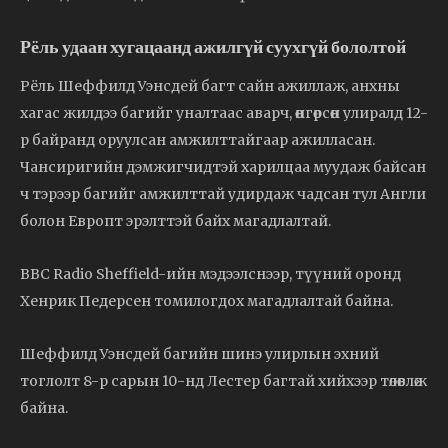
Рёль удаан хугацаанд ажилгүй суухгүй бололтой
Рёль Шеффилд Уэнсдей багт сайн ажиллаж, анхны
хагас жилдээ багийг уналтаас аварч, өнгөрсөн улиралд 12-
р байранд оруулсан амжилттайгаар ажилласан.
Чансиригийн дэмжигчидтэй харилцаа муудаж байсан
ч тэрээр багийг амжилттай удирдаж чадсан тул Англи
болон Европт эрэлттэй байх магадлалтай.
BBC Radio Sheffield-ийн мэдээлснээр, түүний оронд
Хенрик Педерсен томилогдох магадлалтай байна.
Шеффилд Уэнсдей багийн шинэ улирлын эхний
тоглолт 8-р сарын 10-нд Лестер багтай хийхээр төлөвлөж
байна.