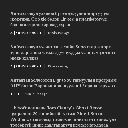
Хиймэл оюун ухааны бүтээгдэхүүний эсэргүүцэл
нэмэгдэж, Google болон LinkedIn платформууд
бодлогоо эргэн харахад хүрэв
AI | ХИЙМЭЛ ОЮУН
12 minutes ago
Хиймэл оюун ухаант хөгжмийн Suno стартап эрх
зүйн маргааны улмаас дуунууддаа усан тэмдэглэгээ
нэмж эхэлжээ
AI | ХИЙМЭЛ ОЮУН
12 minutes ago
Хятадтай холбоотой LightSpy тагнуулын программ
АНУ болон Европыг оролцуулан 13 оронд тархжээ
TECH
20 minutes ago
Ubisoft компани Tom Clancy’s Ghost Recon
цувралын 24 жилийн ойг угтаж Ghost Recon
Wildlands тоглоомд томоохон шинэчлэлт хийж, үнэ
төлбөргүй шинэ даалгаварууд нэмэхээ зарлалаа