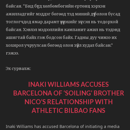
байсан. “Бид бүгд хөлбөмбөгийн ертөнц хэрхэн
ажилладгийг мэддэг бөгөөд тэд миний дүү болон бусад
тоглогчдод ямар дарамт үзүүлэхийг хүссэн нь тодорхой
байсан. Хэвлэл мэдээллийн кампанит ажил нь тэдэнд
ашигтай байх гэж бодсон байх. Гадны дуу чимээ их
хохирол учруулсан бөгөөд олон зүйл худал байсан.”
гэжээ.
Эх сурвалж:
INAKI WILLIAMS ACCUSES
BARCELONA OF ‘SOILING’ BROTHER
NICO’S RELATIONSHIP WITH
ATHLETIC BILBAO FANS
Inaki Williams has accused Barcelona of initiating a media