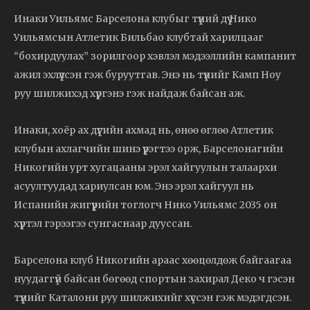
Инаки Уильямс Барселона клубыг түүний дүү Нико
Уильямсын Атлетик Бильбао клубтай харилцааг
“бохирдуулах” зорилгоор хэвлэл мэдээллийн кампанит
ажил эхлүүлсэн гэж буруутгав. Энэ нь түүнийг Камп Ноу
руу шилжихэд хүргэнэ гэж найдаж байсан аж.
Инаки, хоёр ах дүүгийн ахмад нь, өнөө өглөө Атлетик
клубын ахлагчийн шинэ үүрэгтээ орж, Барселонагийн
Никогийн урт хугацааны эрэл хайгуулын талаархи
асуултуудад хариулсан юм. Энэ эрэл хайгуул нь
Испанийн жигүүрийн тоглогч Нико Уильямс 2035 он
хүртэл гэрээгээ сунгаснаар дууссан.
Барселона клуб Никогийн араас хөөцөлдөж байгаагаа
нуудаггүй байсан бөгөөд спортын захирал Деко ч гэсэн
түүнийг Каталони руу шилжихийг хүссэн гэж мэдэгдсэн.