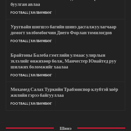
буулган авлаа
FOOTBALL | ХӨЛБӨМБӨГ
Уругвайн шигшээ багийн шинэ дасгалжуулагчаар
домогт хөлбөмбөгчин Диего Форлан томилогдов
FOOTBALL | ХӨЛБӨМБӨГ
Брайтоны Балеба гэмтлийн улмаас улирлын
эхлэлийг өнжихөөр болж, Манчестер Юнайтед руу
шилжих боломжийг хаалаа
FOOTBALL | ХӨЛБӨМБӨГ
Мохамед Салах Туркийн Трабзонспор клубтэй хоёр
жилийн гэрээ байгууллаа
FOOTBALL | ХӨЛБӨМБӨГ
Шинэ