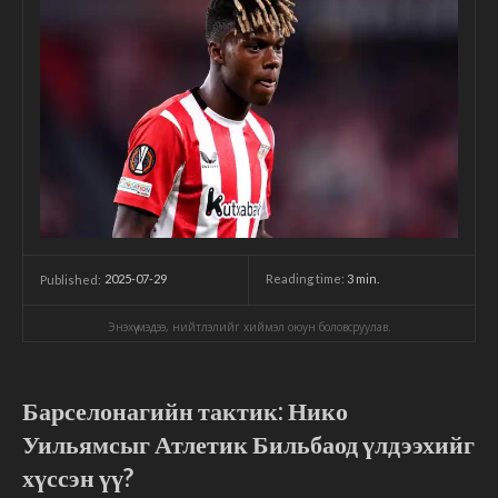
2025-07-29
Reading time:
3
min.
Published:
Энэхүү мэдээ, нийтлэлийг хиймэл оюун боловсруулав.
Барселонагийн тактик: Нико
Уильямсыг Атлетик Бильбаод үлдээхийг
хүссэн үү?