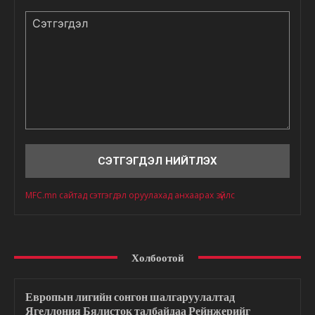
Сэтгэгдэл
MFC.mn сайтад сэтгэгдэл оруулахад анхаарах зүйлс
Холбоотой
Европын лигийн сонгон шалгаруулалтад
Ягеллония Бялисток талбайдаа Рейнжерийг