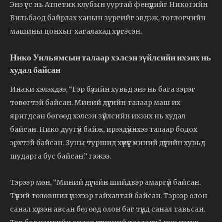
Энэ үгс нь Атлетик клубын ууртай фенүүдийг Никогийн
Бильбаод байрлах ханын зургийг эвдэж, тоглогчийн
машины цонхыг хагалахад хүргэсэн.
Нико Уильямсын талаар хэлсэн зүйлсийн ихэнх нь
худал байсан
Инаки хэлэхдээ, “Гэр бүлийн хувьд энэ нь бага зэрэг
төвөгтэй байсан. Миний дүүгийн талаар маш их
яригдсан бөгөөд хэлсэн зүйлсийн ихэнх нь худал
байсан. Нико дуугүй байж, ирээдүйнхээ талаар бодох
эрхтэй байсан. Зуны туршид хүмүүс миний дүүгийн хувьд
шударга бус байсан.” гэжээ.
Тэрээр мөн, “Миний дүүгийн шийдвэр амаргүй байсан.
Түүний төлөвшил үнэхээр гайхалтай байсан. Тэрээр олон
санал хүлээн авсан бөгөөд олон баг түүнд санал тавьсан.