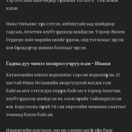
Тэр бол хамгийн өндөр түвшний тоглогч.” гэж нэмж
хэлэв.
Нико Уильямс зүрх сэтгэл, амбицтайгаар шийдвэр
гаргаж, Атлетик клубт үлдэхээр шийдсэн. Тэрээр Жулен
Герреро шиг өөрийн өвийг үлдээж, энд тоглохыг хүссэн
хэн бүхэнд үлгэр жишээ болохыг хүссэн.
Гадны дуу чимээ хохирол учруулсан – Инаки
Каталонийн хэвлэл мэдээллээс гарсан мэдээллүүд нь 23
настай Нико Испанийн аваргуудтай нэгдэх гэж
байгаа мэт сэтгэгдэл төрүүлж байсан ч тэрээр Атлетик
клубт үлдэхээр шийдсэн нь олон хүнийг гайхшруулсан
юм. Барселона түүний 58 сая еврогийн чөлөөлөх заалтыг
төлөхөд бэлэн байсан.
Инакигийн хэлснээр, энэ нь санамсаргүй зүйл биш