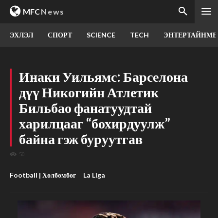
MFC
News
ЭХЛЭЛ
СПОРТ
SCIENCE
TECH
ЭНТЕРТАЙНМЕ
Инаки Уильямс: Барселона
дүү Никогийн Атлетик
Бильбао фанатуудтай
харилцааг “бохирдуулж”
байна гэж буруутгав
50
Football | Хөлбөмбөг
La Liga