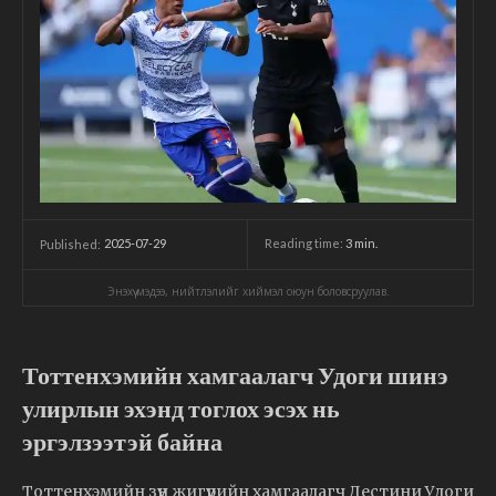
2025-07-29
Reading time:
3
min.
Published:
Энэхүү мэдээ, нийтлэлийг хиймэл оюун боловсруулав.
Тоттенхэмийн хамгаалагч Удоги шинэ
улирлын эхэнд тоглох эсэх нь
эргэлзээтэй байна
Тоттенхэмийн зүүн жигүүрийн хамгаалагч Дестини Удоги