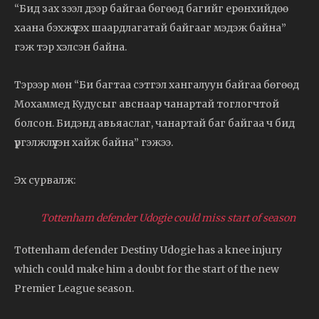
“Бид зах зээл дээр байгаа бөгөөд багийг ерөнхийдөө
хаана бэхжүүлэх шаардлагатай байгааг мэдэж байна”
гэж тэр хэлсэн байна.
Тэрээр мөн “Би багтаа сэтгэл хангалуун байгаа бөгөөд
Мохаммед Кудусыг авснаар чанартай тоглогчтой
болсон. Бидэнд авьяаслаг, чанартай баг байгаа ч бид
үргэлжлүүлэн хайж байна” гэжээ.
Эх сурвалж:
Tottenham defender Udogie could miss start of season
Tottenham defender Destiny Udogie has a knee injury
which could make him a doubt for the start of the new
Premier League season.