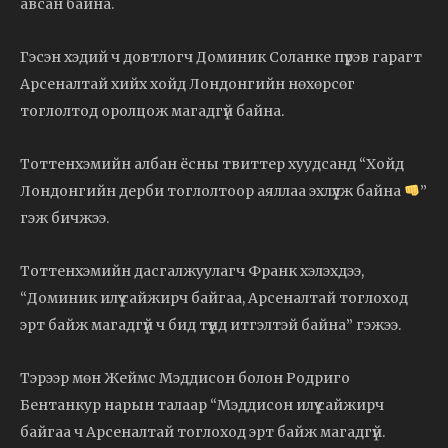
авсан байна.
Гэсэн хэдий ч довтлогч Доминик Соланке пүрэв гарагт
Арсеналтай хийх хойд Лондонгийн нөхөрсөг
тоглолтод оролцож магадгүй байна.
Тоттенхэмийн албан ёсны твиттер хуудсанд “Хойд
Лондонгийн дерби тоглолтоор аяллаа эхлүүлж байна
”
гэж бичжээ.
Тоттенхэмийн дасгалжуулагч Франк хэлэхдээ,
“Доминик илүү сайжирч байгаа, Арсеналтай тоглоход
эрт байж магадгүй ч бид түүнд итгэлтэй байна” гэжээ.
Тэрээр мөн Жеймс Мэддисон болон Родриго
Бентанкур нарын талаар “Мэддисон илүү сайжирч
байгаа ч Арсеналтай тоглоход эрт байж магадгүй.