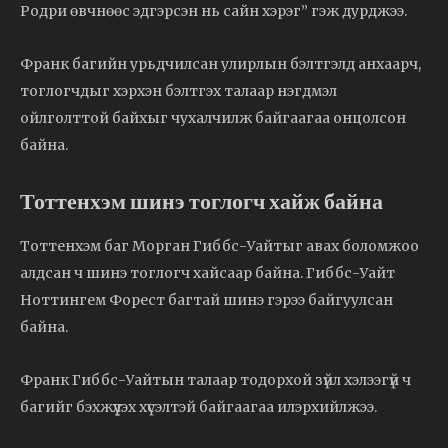
Родри өвчнөөс эдгэрсэн нь сайн хэрэг” гэж дурджээ.
Франк багийн урьдчилсан улирлын бэлтгэлд анхаарч,
тоглогчдыг хэрхэн бэлтгэх талаар нэгдмэл
ойлголттой байхыг чухалчилж байгаагаа онцолсон
байна.
Тоттенхэм шинэ тоглогч хайж байна
Тоттенхэм баг Морган Гиббс-Уайтыг авах боломжоо
алдсан ч шинэ тоглогч хайсаар байна. Гиббс-Уайт
Ноттингем Форест багтай шинэ гэрээ байгуулсан
байна.
Франк Гиббс-Уайтын талаар тодорхой зүйл хэлээгүй ч
багийг бэхжүүлэх хүсэлтэй байгаагаа илэрхийлжээ.