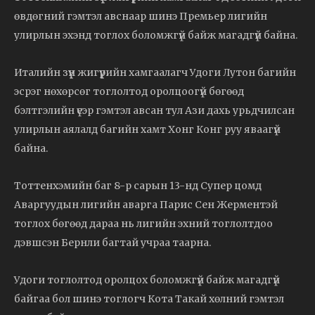
өвдөгний гэмтэл авснаар шинэ Премьер лигийн
улирлын эхэнд тоглох боломжгүй байж магадгүй байна.
Италийн зүүн жигүүрийн хамгаалагч Удоги Лутон багийн
эсрэг нөхөрсөг тоглолтод оролцоогүй бөгөөд
бэлтгэлийн үеэр гэмтэл авсан тул Ази дахь урьдчилсан
улирлын аялалд багийн хамт Хонг Конг руу яваагүй
байна.
Тоттенхэмийн баг 8-р сарын 13-нд Супер цомд
Аваргуудын лигийн аварга Парис Сен Жерментэй
тоглох бөгөөд дараа нь лигийн эхний тоглолтдоо
дэвшсэн Бернли багтай учраа таарна.
Удоги тоглолтод оролцох боломжгүй байж магадгүй
байгаа бол шинэ тоглогч Кота Такай хөлний гэмтэл