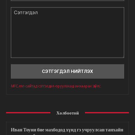
Сэтгэгдэл
MFC.mn сайтад сэтгэгдэл оруулахад анхаарах зүйлс
Холбоотой
Иван Тоуни бие махбодод хүнд гэ учруулсан танхайн