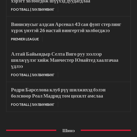
хэрэгт холбогдож шүүхэд дуудагдлаа
FOOTBALL | ХӨЛБӨМБӨГ
Винисиусыг алдсан Арсенал 43 сая фунт стерлинг
хүрэх үнэтэй 26 настай вингертэй холбогджээ
PREMIER LEAGUE
Алтай Байындыр Селта Виго руу зээлээр
шилжүүлэг хийж Манчестер Юнайтед хаалгачаа
үдлээ
FOOTBALL | ХӨЛБӨМБӨГ
Родри Барселона клуб рүү шилжихэд бэлэн
болсноор Реал Мадрид том цохилт амслаа
FOOTBALL | ХӨЛБӨМБӨГ
Шинэ