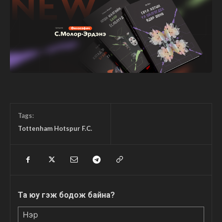
Tags:
Tottenham Hotspur F.C.
Та юу гэж бодож байна?
Нэр