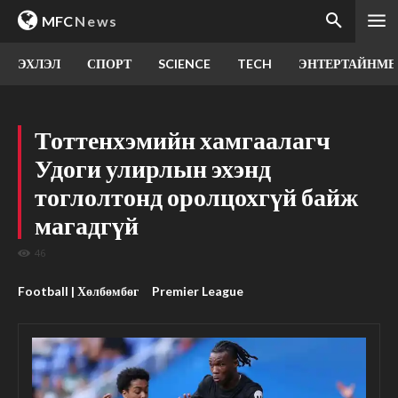
MFC
News
ЭХЛЭЛ
СПОРТ
SCIENCE
TECH
ЭНТЕРТАЙНМЕ
Тоттенхэмийн хамгаалагч
Удоги улирлын эхэнд
тоглолтонд оролцохгүй байж
магадгүй
46
Football | Хөлбөмбөг
Premier League