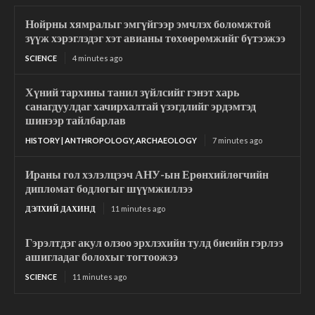
Нойрны хямралыг эмгүйгээр эмчлэх боломжтой
зүүж хэрэглэдэг хэт авианы төхөөрөмжийг бүтээжээ
SCIENCE
4 minutes ago
Хүний тархины танил зүйлсийг гэнэт харь
санагдуулдаг хачирхалтай үзэгдлийг эрдэмтэд
шинээр тайлбарлав
HISTORY | ANTHROPOLOGY, ARCHAEOLOGY
7 minutes ago
Ираны гол хэлэлцээч АНУ-ын Ерөнхийлөгчийн
дипломат бодлогыг шүүмжиллээ
ДЭЛХИЙ ДАХИНД
11 minutes ago
Гэрэлтдэг акул олзоо эрхлэхийн тулд биеийн гэрлээ
ашигладаг болохыг тогтоожээ
SCIENCE
11 minutes ago