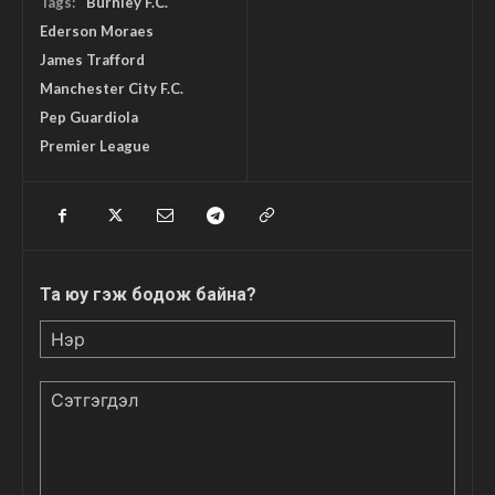
Tags:
Burnley F.C.
Ederson Moraes
James Trafford
Manchester City F.C.
Pep Guardiola
Premier League
Та юу гэж бодож байна?
Нэр