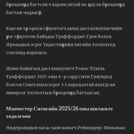
бүрэлдэхүүнд багтсан ч харамсалтай нь үндсэн бүрэлдэхүүнд
багтаж чадаагүй.
Карсли түр орлон гүйцэтгэгч ахлах дасгалжуулагчийн
үүрэг гүйцэтгэж байхдаа Траффордыг Грек болон
Ирландын эсрэг Үндэстнүүдийн лигийн тоглолтод
сэлгээнд нэрлэжээ.
Шинэ байнгын дасгалжуулагч Томас Тухель
Траффордыг 2025 оны 6-р сард Сити Граундод
болсон Сенегалын эсрэг 3-1 харьцаатай ялагдсан
нөхөрсөг тоглолтын бүрэлдэхүүнд багтаасан.
Манчестер Ситигийн 2025/26 оны шилжилт
хөдөлгөөн
Нидерландын хагас хамгаалагч Рейжндерс Миланаас