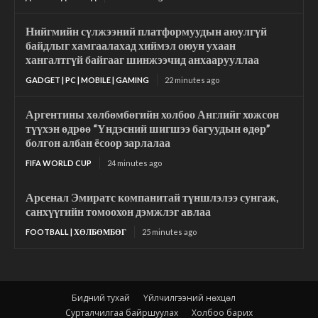
Нийгмийн сүлжээний платформуудын аюулгүй
байдлыг хамгаалахад хиймэл оюун ухаан
хангалтгүй байгааг шинжээчид анхаарууллаа
GADGET | PC | MOBILE | GAMING
22 minutes ago
Аргентины хөлбөмбөгийн холбоо Английг хожсон
түүхэн өдрөө “Үндэсний шигшээ багуудын өдөр”
болгон албан ёсоор зарлалаа
FIFA WORLD CUP
24 minutes ago
Арсенал Эмиратс компанитай түншлэлээ сунгаж,
санхүүгийн томоохон дэмжлэг авлаа
FOOTBALL | ХӨЛБӨМБӨГ
25 minutes ago
Бидний тухай
Үйлчилгээний нөхцөл
Сурталчилгаа байршуулах
Холбоо барих