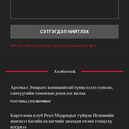
Сэтгэгдэл
MFC.mn сайтад сэтгэгдэл оруулахад анхаарах зүйлс
Холбоотой
Арсенал Эмиратс компанитай түншлэлээ сунгаж,
санхүүгийн томоохон дэмжлэг авлаа
FOOTBALL | ХӨЛБӨМБӨГ
Барселона клуб Реал Мадридыг гүйцэж Испанийн
шигшээ багийн ахлагчийг авахын төлөө тэмцэлд
нэгджээ