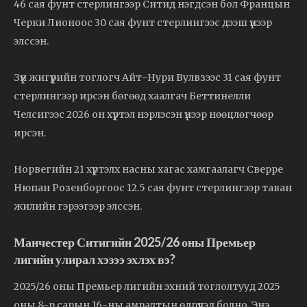
46 сая фунт стерлингээр Ситид нэгдсэн бол Францын
Черки Лионоос 30 сая фунт стерлингээс дээш үнээр
элссэн.
Зүүн жигүүрийн тоглогч Айт-Нури Вулвзээс 31 сая фунт
стерлингээр ирсэн бөгөөд хаалгач Беттинелли
Челсигээс 2026 он хүртэл нэрлэсэн үнээр нөөцлөгчөөр
ирсэн.
Норвегийн 21 хүртэлх насны хагас хамгаалагч Сверре
Нюпан Розенборгоос 12.5 сая фунт стерлингээр таван
жилийн гэрээгээр элссэн.
Манчестер Ситигийн 2025/26 оны Премьер
лигийн улирал хэзээ эхлэх вэ?
2025/26 оны Премьер лигийн эхний тоглолтууд 2025
оны 8-р сарын 16-ны амралтын өдрүүдэд болно. Энэ