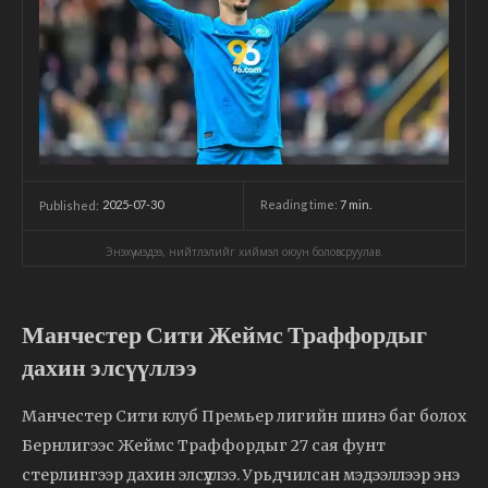
2025-07-30
Reading time:
7
min.
Published:
Энэхүү мэдээ, нийтлэлийг хиймэл оюун боловсруулав.
Манчестер Сити Жеймс Траффордыг
дахин элсүүллээ
Манчестер Сити клуб Премьер лигийн шинэ баг болох
Бернлигээс Жеймс Траффордыг 27 сая фунт
стерлингээр дахин элсүүллээ. Урьдчилсан мэдээллээр энэ