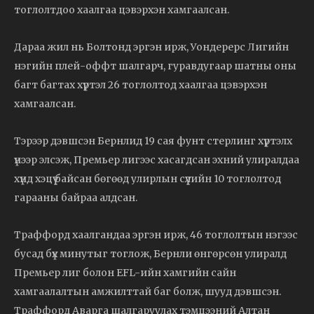
тоглолтдоо хаалгаа цэвэрхэн хамгаалсан.
Дараа жил нь Болтонд эргэн ирж, Уондерерс Лигийн
нэгийн плей-оффт шалгарч, гуравдугаар шатны оны
багт багтах хүртэл 26 тоглолтод хаалгаа цэвэрхэн
хамгаалсан.
Тэрээр дэвшсэн Бернлид 19 сая фунт стерлинг хүртэлх
үнээр элсэж, Премьер лигээс хасагдсан эхний улиралдаа
хүнд хэцүү байсан бөгөөд улирлын сүүлийн 10 тоглолтод
гарааны байраа алдсан.
Траффорд хаалгандаа эргэн ирж, 46 тоглолтын нэгээс
бусад бүх минутыг тоглож, Бернли өнгөрсөн улиралд
Премьер лиг болон EFL-ийн хамгийн сайн
хамгаалалтын амжилттай баг болж, шууд дэвшсэн.
Траффорд Аварга шалгаруулах тэмцээний Алтан