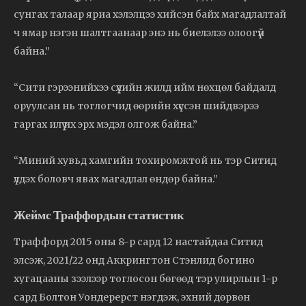
сунгах талаар яриа хэлэлцээ хийсэн байх магадлалтай
ч ямар нэгэн шалтгаанаар энэ нь биелэлээ олоогүй
байна.”
“Сити гэрээнийхээ сүүлийн жилд ийм нөхцөл байдалд
оруулсан нь тоглогчид өөрийн хүссэн шийдвэрээ
гаргах илүү их эрх мэдэл олгож байна.”
“Миний хувьд хамгийн тохиромжтой нь тэр Ситид
үлдэх боловч явах магадлал өндөр байна.”
Жеймс Траффордын статистик
Траффорд 2015 оны 8-р сард 12 настайдаа Ситид
элсэж, 2021/22 онд Аккрингтон Стэнлид богино
хугацааны зээлээр тоглосон бөгөөд тэр улирлын 1-р
сард Болтон Уондерерст нэгдэж, эхний дөрвөн