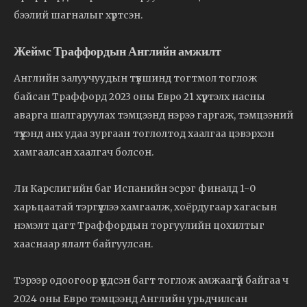
бээлий шагналыг хүртсэн.
Жеймс Траффордын Английн амжилт
Английн залуучуудын түвшинд тогтмол тоглож
байсан Траффорд 2023 оны Евро 21 хүртэлх насны
аварга шалгаруулах тэмцээнд нэрээ гаргаж, тэмцээний
түүхэнд анх удаа зургаан тоглолтод хаалгаа цэвэрхэн
хамгаалсан хаалгач болсон.
Ли Карслигийн баг Испанийн эсрэг финалд 1-0
харьцаатай тэргүүллээ хамгаалж, хоёрдугаар хагасын
нэмэлт цагт Траффордын торгуулийн цохилтыг
хааснаар ялалт байгуулсан.
Тэрээр одоогоор үндсэн багт тоглож амжаагүй байгаа ч
2024 оны Евро тэмцээнд Английн урьдчилсан