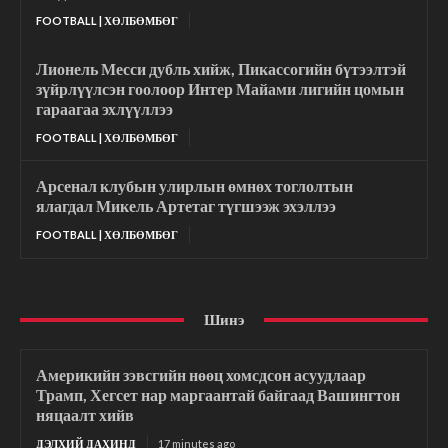
FOOTBALL | ХӨЛБӨМБӨГ
Лионель Месси дубль хийж, Пикассогийн бүтээлтэй
зүйрлүүлсэн гоолоор Интер Майами лигийн цомын
гараагаа эхлүүллээ
FOOTBALL | ХӨЛБӨМБӨГ
Арсенал клубын улирлын өмнөх тоглолтын
ялагдал Микель Артетаг түгшээж эхэллээ
FOOTBALL | ХӨЛБӨМБӨГ
Шинэ
Америкийн зэвсгийн нөөц хомсдсон асуудлаар
Трамп, Хегсет нар маргаантай байгаад Вашингтон
няцаалт хийв
ДЭЛХИЙ ДАХИНД
17 minutes ago