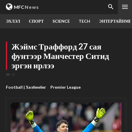
MFC
News
ЭХЛЭЛ
СПОРТ
SCIENCE
TECH
ЭНТЕРТАЙНМЕ
Жэймс Траффорд 27 сая
фунтээр Манчестер Ситид
эргэн ирлээ
63
Football | Хөлбөмбөг
Premier League