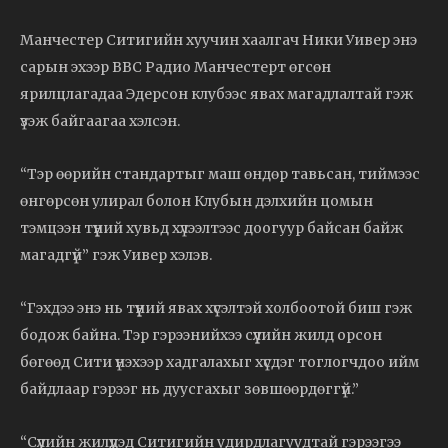
Манчестер Ситигийн хуучин хаалгач Ники Уивер энэ
сарын эхээр BBC Радио Манчестерт өгсөн
ярилцлагадаа Эдерсон клубээс явах магадлалтай гэж
үзэж байгаагаа хэлсэн.
“Тэр өөрийн стандартыг маш өндөр тавьсан, тиймээс
өнгөрсөн улирал болон Клубын дэлхийн цомын
тэмцээн түүний хувьд хүлээлтээс доогуур байсан байж
магадгүй” гэж Уивер хэлэв.
“Гэхдээ энэ нь түүний явах хүсэлтэй холбоотой биш гэж
бодож байна. Тэр гэрээнийхээ сүүлийн жилд орсон
бөгөөд Сити үнэхээр хадгалахыг хүсдэг тоглогчдоо ийм
байдлаар гэрээг нь дуусгахыг зөвшөөрдөггүй.”
“Сүүлийн жилүүдэд Ситигийн удирдлагуудтай гэрээгээ