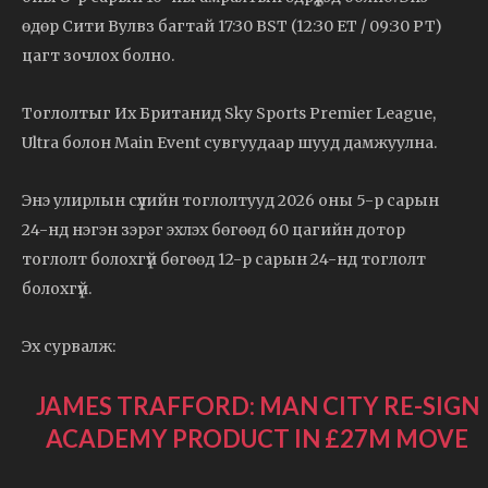
өдөр Сити Вулвз багтай 17:30 BST (12:30 ET / 09:30 PT)
цагт зочлох болно.
Тоглолтыг Их Британид Sky Sports Premier League,
Ultra болон Main Event сувгуудаар шууд дамжуулна.
Энэ улирлын сүүлийн тоглолтууд 2026 оны 5-р сарын
24-нд нэгэн зэрэг эхлэх бөгөөд 60 цагийн дотор
тоглолт болохгүй бөгөөд 12-р сарын 24-нд тоглолт
болохгүй.
Эх сурвалж:
JAMES TRAFFORD: MAN CITY RE-SIGN
ACADEMY PRODUCT IN £27M MOVE