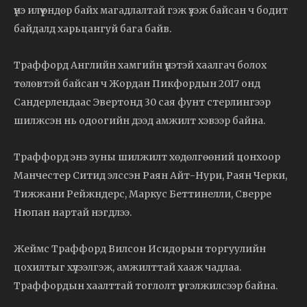
үнэ илүү өндөр байх магадлалтай гэж үзэж байсан ч бодит
байдалд харьцангуй бага байв.
Траффорд Английн хамгийн үнэтэй хаалгач болох
төлөвтэй байсан ч Жордан Пикфордын 2017 онд
Сандерлендаас Эвертонд 30 сая фунт стерлингээр
шилжсэн нь одоогийн дээд амжилт хэвээр байна.
Траффорд энэ зуны шилжилт хөдөлгөөний цонхоор
Манчестер Ситид элссэн Раян Айт-Нури, Раян Черки,
Тижжани Рейжндерс, Маркус Беттинелли, Сверре
Нюпан нартай нэгдлээ.
Жеймс Траффорд Вилсон Исидорын торгуулийн
цохилтыг хүлээлгэж, амжилттай хааж чадлаа.
Траффордын хаалттай тоглолт үргэлжилсээр байна.