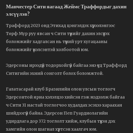
Манчестер Сити яагаад Жеймс Траффордыг дахин
элсүүлэв?
Траффорд 2023 онд Этихад цэнгэлдэх хүрээлэнгээс
Төрф Мур руу явсан ч Сити түүнийг дахин элсүүлэх
боломжийг хадгалсан нь түүний урт хугацааны
боломжийг үнэлсэнтэй холбоотой юм.
Эдерсоны ирээдүй тодорхойгүй байгаа энэ үед Траффорд
Ситигийн эхний сонголт болох боломжтой.
Галатасарай клуб Бразилийн олон улсын тоглогч
Эдерсонтой яриа хэлэлцээ хийсэн гэж мэдээлж байгаа
ч Сити 31 настай тоглогчоо худалдах эсэхээ хараахан
шийдээгүй байна. Эдерсон Пеп Гуардиолагийн
удирдлага дор 372 тоглолт хийж, клубын түүхэн дэх
хамгийн олон шагнал хүртсэн хаалгач юм.