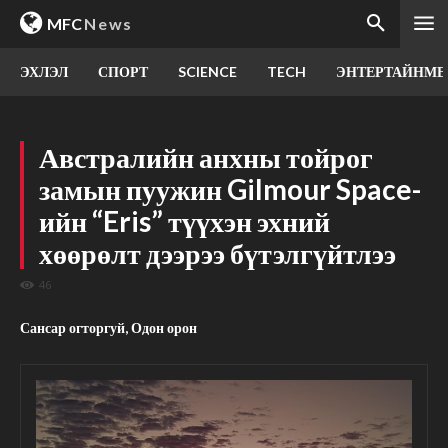
MFC
News
ЭХЛЭЛ
СПОРТ
SCIENCE
TECH
ЭНТЕРТАЙНМЕ
Австралийн анхны тойрог
замын пуужин Gilmour Space-
ийн “Eris” түүхэн эхний
хөөрөлт дээрээ бүтэлгүйтлээ
46
Сансар огторгуй, Одон орон