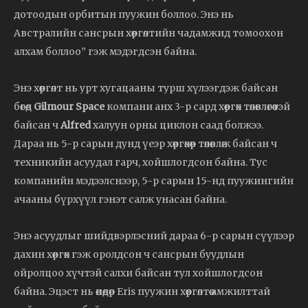
дотоодын орбитын пуужин боллоо. Энэ нь
Австралийн сансрын хөөргөлтийн чадамжид томоохон
алхам боллоо” гэж мэдэгдсэн байна.
Энэ хөөргөлт нь урт хугацааны турш хүлээгдэж байсан
бөгөөд
Gilmour Space
компани анх 3-р сард хөөргөх төлөвлөгөөтэй
байсан ч
Alfred
халуун орны циклон саад болжээ.
Дараа нь 5-р сарын дунд үеэр хөөргөхөөр төлөвлөж байсан ч
техникийн асуудал гарч, хойшлогдсон байна. Тус
компанийн мэдээлснээр, 5-р сарын 15-нд пуужингийн
ачааны бүрхүүл гэнэт салж унасан байна.
Энэ асуудлыг шийдвэрлэсний дараа 6-р сарын сүүлээр
дахин хөөргөх гэж оролдсон ч сансрын буудлын
ойролцоо хүчтэй салхи байсан тул хойшлогдсон
байна. Эцэст нь өнөөдөр Eris пуужин хөөргөлтөө амжилттай