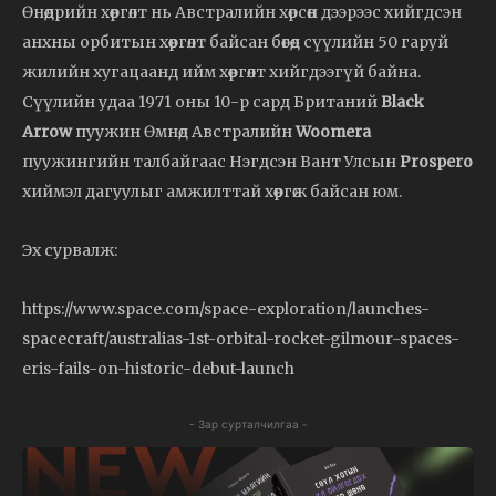
Өнөөдрийн хөөргөлт нь Австралийн хөрсөн дээрээс хийгдсэн
анхны орбитын хөөргөлт байсан бөгөөд сүүлийн 50 гаруй
жилийн хугацаанд ийм хөөргөлт хийгдээгүй байна.
Сүүлийн удаа 1971 оны 10-р сард Британий
Black
Arrow
пуужин Өмнөд Австралийн
Woomera
пуужингийн талбайгаас Нэгдсэн Вант Улсын
Prospero
хиймэл дагуулыг амжилттай хөөргөж байсан юм.
Эх сурвалж:
https://www.space.com/space-exploration/launches-
spacecraft/australias-1st-orbital-rocket-gilmour-spaces-
eris-fails-on-historic-debut-launch
- Зар сурталчилгаа -