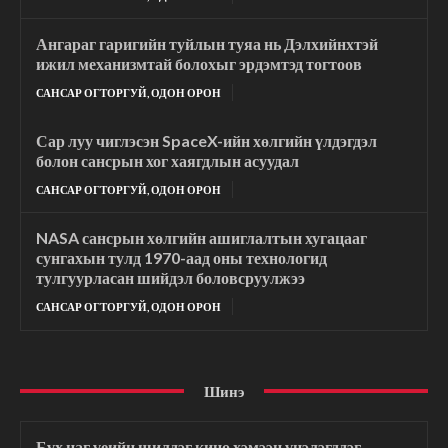
Ангараг гаригийн туйлын туяа нь Дэлхийнхтэй
ижил механизмтай болохыг эрдэмтэд тогтоов
САНСАР ОГТОРГУЙ, ОДОН ОРОН
Сар луу чиглэсэн SpaceX-ийн хөлгийн үлдэгдэл
болон сансрын хог хаягдлын асуудал
САНСАР ОГТОРГУЙ, ОДОН ОРОН
NASA сансрын хөлгийн ашиглалтын хугацааг
сунгахын тулд 1970-аад оны технологид
тулгуурласан шийдэл боловсруулжээ
САНСАР ОГТОРГУЙ, ОДОН ОРОН
Шинэ
Бүх цаг үеийн шилдэг кино хэмээн үнэлэгддэг