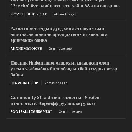
“Psycho” бүтээлийн нээлтээс хойш 66 жил өнгөрлөө
MOVIES | КИНО УРЛАГ
24 minutes ago
Ажил горилогчдын дунд хиймэл оюун ухаан
ашигласан шөнийн ярилцлагын чиг хандлага
эрчимжиж байна
AI | ХИЙМЭЛ ОЮУН
26 minutes ago
Джанни Инфантиног огцрохыг шаардсан олон
улсын хөлбөмбөгийн холбоодын байр суурь хэвээр
байна
FIFA WORLD CUP
27 minutes ago
Community Shield-ийн тоглолтыг Уэмбли
цэнгэлдэхээс Кардифф руу шилжүүлжээ
FOOTBALL | ХӨЛБӨМБӨГ
36 minutes ago