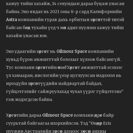
хажуу тийш хазайж, 14 секундын дараа буцаж унасан
байна. Энэ явдал нь 2021 оны 8-р сард Калифорнийн
Astra
компанийн гурав дахь орбитын хөөргөлттэй төстэй
байсан бөгөөд тухайн үед ч мөн адил пуужин хажуу тийш
хазайж унасан юм.
Энэ удаагийн хөөргөлт нь
Gilmour Space
компанийн
хувьд бүрэн амжилттай болохыг хүлээж байсангүй.
Тус компани хөөргөлтийн өмнө “Хөөргөлт амжилттай эсэхээс
үл хамааран, нислэгийн үеэр цуглуулсан мэдээлэл нь
ирээдүйн хөөргөлтүүдийн найдвартай байдал,
гүйцэтгэлийг сайжруулахад чухал үүрэг гүйцэтгэнэ”
гэж мэдэгдсэн байна.
Хөөргөлтийн дараа
Gilmour Space
компани өөдрөг байр
суурьтай байгаагаа илэрхийлсэн. Тэд “Өнөөдөр Eris
пуужин Австралийн хөрсөн дээрээс хөөрсөн анхны