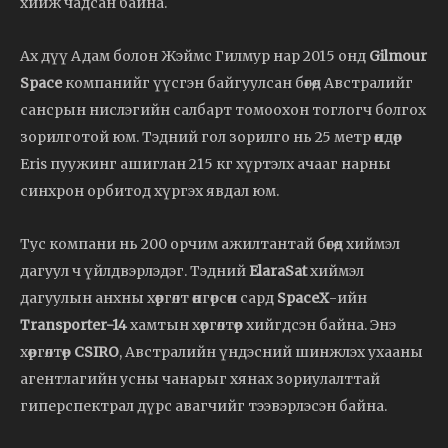
хийж чадсан байна.
Ах дүү Адам болон Жэймс Гилмур нар 2015 онд
Gilmour
Space
компанийг үүсгэн байгуулсан бөгөөд Австралийг
сансрын нислэгийн салбарт томоохон тоглогч болгох
зорилготой юм. Тэдний гол зорилго нь 25 метр өндөр
Eris пуужинг ашиглан 215 кг хүртэлх ачааг нарны
синхрон орбитод хүргэх явдал юм.
Тус компани нь 200 орчим ажилтантай бөгөөд хиймэл
дагуул ч үйлдвэрлэдэг. Тэдний
ElaraSat
хиймэл
дагуулын анхны хөөргөлт өнгөрсөн сард
SpaceX
-ийн
Transporter-14
хамтын хөөргөлтөөр хийгдсэн байна. Энэ
хөөргөлтөөр
CSIRO
, Австралийн үндэсний шинжлэх ухааны
агентлагийн усны чанарыг хянах зориулалттай
гиперспектрал дүрс авагчийг тээвэрлэсэн байна.