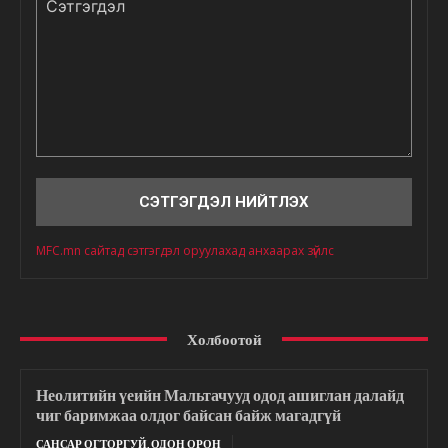
Сэтгэгдэл
MFC.mn сайтад сэтгэгдэл оруулахад анхаарах зүйлс
Холбоотой
Неолитийн үеийн Мальтачууд одод ашиглан далайд
чиг баримжаа олдог байсан байж магадгүй
САНСАР ОГТОРГУЙ, ОДОН ОРОН