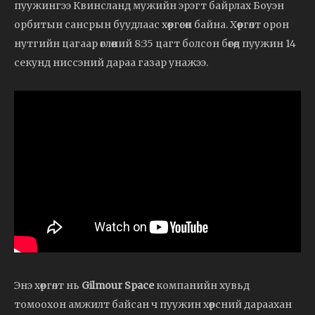
пуужингээ Квинсланд мужийн эрэгт байрлах Боуэн
орбитын сансрын буудлаас хөөргөсөн байна. Хөөргөлт орон
нутгийн цагаар өглөөний 8:35 цагт болсон бөгөөд пуужин 14
секунд ниссэний дараа газар унажээ.
Энэ хөөргөлт нь
Gilmour Space
компанийн хувьд
томоохон амжилт байсан ч пуужин хөөрсний дараахан