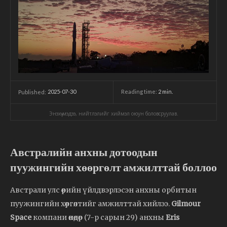
2025-07-30
Reading time:
2
min.
Published:
Энэхүү мэдээ, нийтлэлийг хиймэл оюун боловсруулав.
Австралийн анхны дотоодын
пуужингийн хөөргөлт амжилттай боллоо
Австрали улс өөрийн үйлдвэрлэсэн анхны орбитын
пуужингийн хөөргөлтийг амжилттай хийлээ.
Gilmour
Space
компани өнөөдөр (7-р сарын 29) анхны
Eris