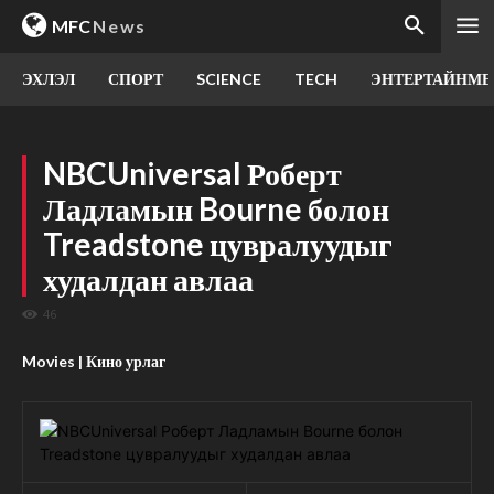
MFC
News
ЭХЛЭЛ
СПОРТ
SCIENCE
TECH
ЭНТЕРТАЙНМЕ
NBCUniversal Роберт
Ладламын Bourne болон
Treadstone цувралуудыг
худалдан авлаа
46
Movies | Кино урлаг