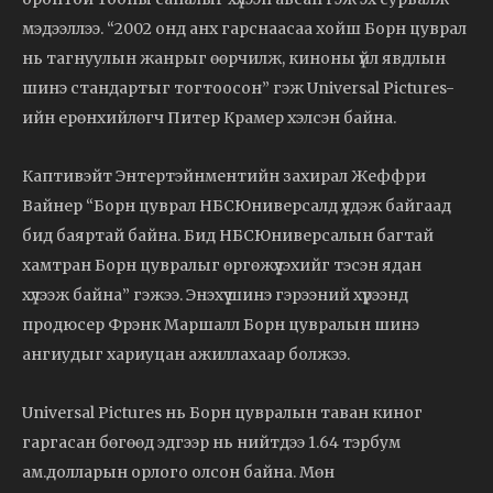
мэдээллээ. “2002 онд анх гарснаасаа хойш Борн цуврал
нь тагнуулын жанрыг өөрчилж, киноны үйл явдлын
шинэ стандартыг тогтоосон” гэж Universal Pictures-
ийн ерөнхийлөгч Питер Крамер хэлсэн байна.
Каптивэйт Энтертэйнментийн захирал Жеффри
Вайнер “Борн цуврал НБСЮниверсалд үлдэж байгаад
бид баяртай байна. Бид НБСЮниверсалын багтай
хамтран Борн цувралыг өргөжүүлэхийг тэсэн ядан
хүлээж байна” гэжээ. Энэхүү шинэ гэрээний хүрээнд
продюсер Фрэнк Маршалл Борн цувралын шинэ
ангиудыг хариуцан ажиллахаар болжээ.
Universal Pictures нь Борн цувралын таван киног
гаргасан бөгөөд эдгээр нь нийтдээ 1.64 тэрбум
ам.долларын орлого олсон байна. Мөн