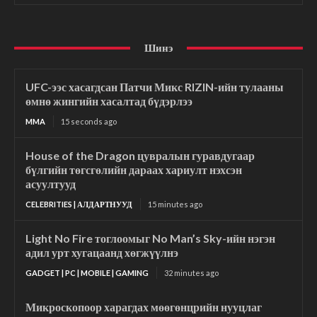
Шинэ
UFC-ээс хасагдсан Патчи Микс RIZIN-ийн тулааны
өмнө жингийн хасалтад бүдэрлээ
MMA
15 seconds ago
House of the Dragon цувралын гуравдугаар
бүлгийн төгсгөлийн дараах хариулт нэхсэн
асуултууд
CELEBRITIES | АЛДАРТНУУД
15 minutes ago
Light No Fire тоглоомыг No Man’s Sky-ийн нэгэн
адил урт хугацаанд хөгжүүлнэ
GADGET | PC | MOBILE | GAMING
32 minutes ago
Микроскопоор харагдах мөөгөнцрийн нууцлаг