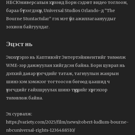
НБСЮниверсалын хүрээнд Борн сэдэвт видео тоглоом,
бараа бүтээгдэхүүн, Universal Studios Orlando-д “The
Bourne Stuntactular” гэх мэт үйл ажиллагаануудыг
зохион байгуулдаг.
Эцэст нь
Энэхүү гэрээ нь Каптивэйт Энтертэйнментийг төлөөлж
WME-ээр дамжуулан хийгдсэн байна. Борн цуврал нь
дэлхий даяар үзэгчдийг татаж, тагнуулын жанрын
шинэ хэм хэмжээг тогтоосон бөгөөд цаашид ч
үзэгчдийг гайхшруулах шинэ түүхүүдийг хүргэхээр
төлөвлөж байна.
Эх сурвалж:
https://variety.com/2025/film/news/robert-ludlum-bourne-
nbcuniversal-rights-1236488510/