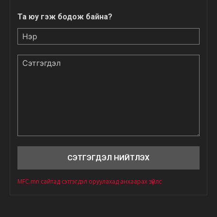
Та юу гэж бодож байна?
Нэр
Сэтгэгдэл
MFC.mn сайтад сэтгэгдэл оруулахад анхаарах зүйлс