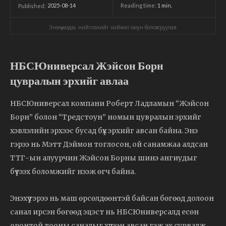
2025-08-14
Reading time:
1
min.
Published:
Энэхүү мэдээ, нийтлэлийг хиймэл оюун боловсруулав.
НБСЮниверсал Жэйсон Борн
цувралын эрхийг авлаа
НБСЮниверсал компани Роберт Ладламын “Жэйсон
Борн” болон “Тредстоун” номын цувралын эрхийг
хэвлэлийн эрхээс бусад бүх эрхийг авсан байна. Энэ
гэрээ нь Мэтт Дэймон тоглосон, ой санамжаа алдсан
ТТГ-ын алуурчин Жэйсон Борны шинэ ангиудыг
бүтээх боломжийг нээж өгч байна.
Энэхүү гэрээ нь маш өрсөлдөөнтэй байсан бөгөөд долоон
санал ирсэн бөгөөд эцэст нь НБСЮниверсалд есөн
оронтой тооны саналыг хүлээн авсан гэж эх сурвалж