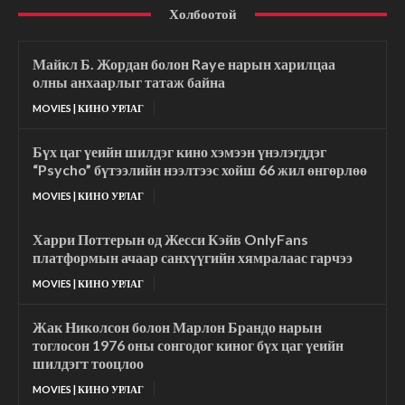
Холбоотой
Майкл Б. Жордан болон Raye нарын харилцаа
олны анхаарлыг татаж байна
MOVIES | КИНО УРЛАГ
Бүх цаг үеийн шилдэг кино хэмээн үнэлэгддэг
“Psycho” бүтээлийн нээлтээс хойш 66 жил өнгөрлөө
MOVIES | КИНО УРЛАГ
Харри Поттерын од Жесси Кэйв OnlyFans
платформын ачаар санхүүгийн хямралаас гарчээ
MOVIES | КИНО УРЛАГ
Жак Николсон болон Марлон Брандо нарын
тоглосон 1976 оны сонгодог киног бүх цаг үеийн
шилдэгт тооцлоо
MOVIES | КИНО УРЛАГ