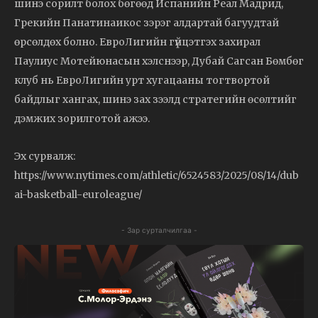
шинэ сорилт болох бөгөөд Испанийн Реал Мадрид,
Грекийн Панатинаикос зэрэг алдартай багуудтай
өрсөлдөх болно. ЕвроЛигийн гүйцэтгэх захирал
Паулиус Мотейюнасын хэлснээр, Дубай Сагсан Бөмбөг
клуб нь ЕвроЛигийн урт хугацааны тогтвортой
байдлыг хангах, шинэ зах зээлд стратегийн өсөлтийг
дэмжих зорилготой ажээ.
Эх сурвалж:
https://www.nytimes.com/athletic/6524583/2025/08/14/dub
ai-basketball-euroleague/
- Зар сурталчилгаа -