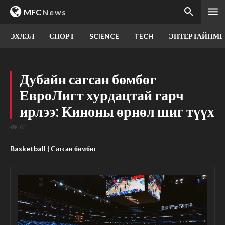
MFC
News
ЭХЛЭЛ
СПОРТ
SCIENCE
TECH
ЭНТЕРТАЙНМЕ
Дубайн сагсан бөмбөг
ЕвроЛигт хурдацтай гарч
ирлээ: Киноны өрнөл шиг түүх
60
Basketball | Сагсан бөмбөг