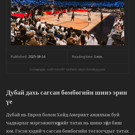
2025-08-14
Reading time:
1
min.
Published:
Энэхүү мэдээ, нийтлэлийг хиймэл оюун боловсруулав.
Дубай дахь сагсан бөмбөгийн шинэ эрин
үе
Дубай нь Европ болон Хойд Америкт ажиллаж буй
чадварлаг мэргэжилтнүүдийг татах нь шинэ зүйл биш
юм. Гэсэн хэдий ч сагсан бөмбөгийн тоглогчдыг татах