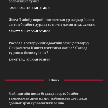
боломжийг хумив
BASKETBALL | САГСАН БӨМБӨГ
Жоел Эмбийд өөрийн тоглолтын ур чадвар болон
сагсан бөмбөгт дурлах сэтгэлээ дахин нээж эхэллээ
BASKETBALL | САГСАН БӨМБӨГ
Расселл Уэстбрукийг одоогийн зохицол тааруу
Сакраменто Кингст нэгтгэвэл яах вэ? Яагаад
туршиж болохгүй гэж?
BASKETBALL | САГСАН БӨМБӨГ
Шинэ
Лейпцигийн нисэх буудалд тэсрэх бөмбөг
тээвэрлэсэн дрон илэрч, албаныхан хоёр дахь
дроныг эрэн сурвалжилж байна