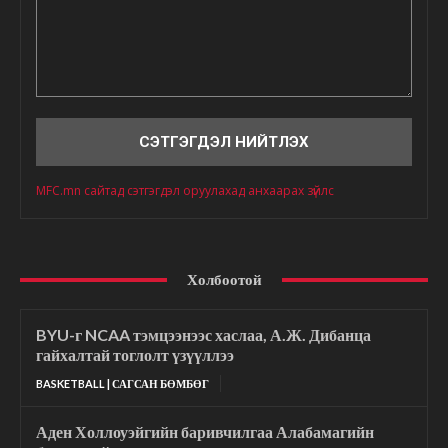
Сэтгэгдэл
MFC.mn сайтад сэтгэгдэл оруулахад анхаарах зүйлс
Холбоотой
BYU-г NCAA тэмцээнээс хаслаа, А.Ж. Дибанца
гайхалтай тоглолт үзүүллээ
BASKETBALL | САГСАН БӨМБӨГ
Аден Холлоуэйгийн баривчилгаа Алабамагийн