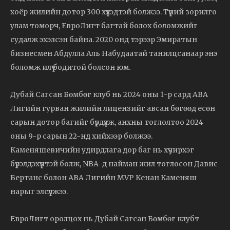
хоёр жилийн дотор 300 хүүхэдтэй болжээ. Түүний зорилго
улам томорч, ЕвроЛигт багтай болох боломжийг
судалж эхэлсэн байна. 2020 онд тэрээр Эмиратын
бизнесмен Абдулла Аль Набудаатай танилцсанаар энэ
боломж илүү бодитой болсон юм.
Дубай Сагсан Бөмбөг клуб нь 2024 оны 1-р сард ABA
Лигийн гурван жилийн лицензийг авсан бөгөөд есөн
сарын дотор багийг бүрдүүлж, анхны тоглолтоо 2024
оны 9-р сарын 22-нд хийхээр болжээ.
Каменяшевичийн удирдлага дор баг нь хүчирхэг
бүрэлдэхүүнтэй болж, NBA-д найман жил тоглосон Давис
Бертанс болон ABA Лигийн MVP Кенан Каменяш
нарыг элсүүлжээ.
ЕвроЛигт оролцох нь Дубай Сагсан Бөмбөг клубт