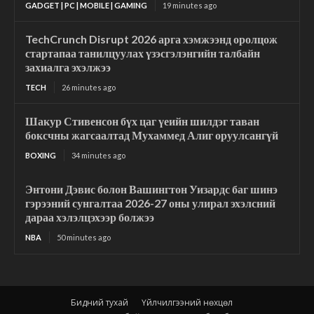
GADGET | PC | MOBILE | GAMING
19 minutes ago
TechCrunch Disrupt 2026 арга хэмжээнд оролцож
стартапаа танилцуулах үзэсгэлэнгийн талбайн
захиалга эхэлжээ
TECH
26 minutes ago
Шакур Стивенсон бүх цаг үеийн шилдэг таван
боксчны жагсаалтад Мухаммед Алиг оруулсангүй
BOXING
34 minutes ago
Энтони Дэвис болон Вашингтон Уизардс баг шинэ
гэрээний сунгалтаа 2026-27 оны улирал эхэлсний
дараа хэлэлцэхээр болжээ
NBA
50 minutes ago
Бидний тухай
Үйлчилгээний нөхцөл