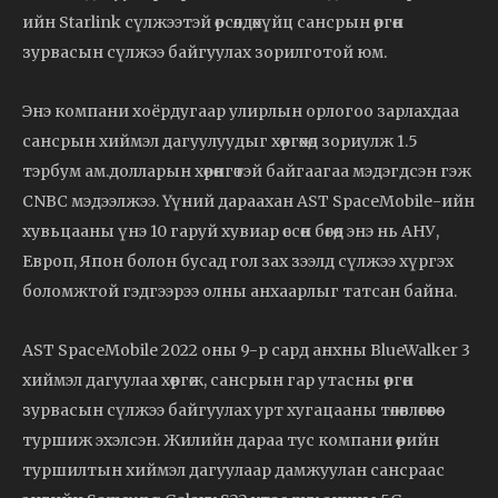
ийн Starlink сүлжээтэй өрсөлдөхүйц сансрын өргөн
зурвасын сүлжээ байгуулах зорилготой юм.
Энэ компани хоёрдугаар улирлын орлогоо зарлахдаа
сансрын хиймэл дагуулуудыг хөөргөхөд зориулж 1.5
тэрбум ам.долларын хөрөнгөтэй байгаагаа мэдэгдсэн гэж
CNBC мэдээлжээ. Үүний дараахан AST SpaceMobile-ийн
хувьцааны үнэ 10 гаруй хувиар өссөн бөгөөд энэ нь АНУ,
Европ, Япон болон бусад гол зах зээлд сүлжээ хүргэх
боломжтой гэдгээрээ олны анхаарлыг татсан байна.
AST SpaceMobile 2022 оны 9-р сард анхны BlueWalker 3
хиймэл дагуулаа хөөргөж, сансрын гар утасны өргөн
зурвасын сүлжээ байгуулах урт хугацааны төлөвлөгөөгөө
туршиж эхэлсэн. Жилийн дараа тус компани өөрийн
туршилтын хиймэл дагуулаар дамжуулан сансраас