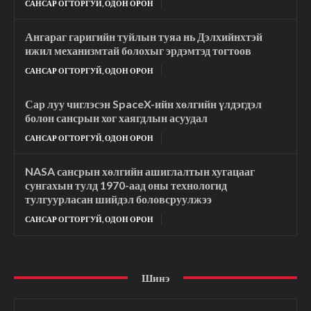
САНСАР ОГТОРГУЙ, ОДОН ОРОН
Ангараг гаригийн туйлын туяа нь Дэлхийнхтэй
ижил механизмтай болохыг эрдэмтэд тогтоов
САНСАР ОГТОРГУЙ, ОДОН ОРОН
Сар луу чиглэсэн SpaceX-ийн хөлгийн үлдэгдэл
болон сансрын хог хаягдлын асуудал
САНСАР ОГТОРГУЙ, ОДОН ОРОН
NASA сансрын хөлгийн ашиглалтын хугацааг
сунгахын тулд 1970-аад оны технологид
тулгуурласан шийдэл боловсруулжээ
САНСАР ОГТОРГУЙ, ОДОН ОРОН
Шинэ