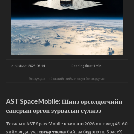
2025-08-14
Reading time:
1
min.
Published:
Энэхүү мэдээ, нийтлэлийг хиймэл оюун боловсруулав.
AST SpaceMobile: Шинэ өрсөлдөгчийн
сансрын өргөн зурвасын сүлжээ
Техасын AST SpaceMobile компани 2026 он гэхэд 45-60
хиймэл дагуул хөөргөхөөр төлөвлөж байгаа бөгөөд энэ нь SpaceX-