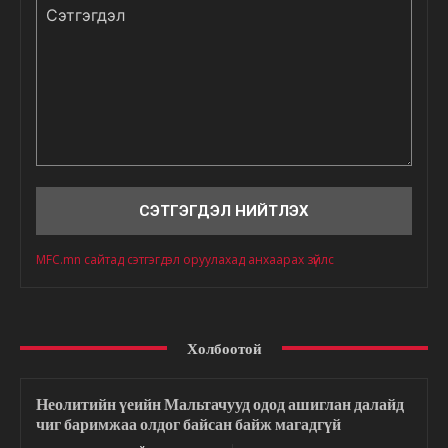
Сэтгэгдэл
MFC.mn сайтад сэтгэгдэл оруулахад анхаарах зүйлс
Холбоотой
Неолитийн үеийн Мальтачууд одод ашиглан далайд
чиг баримжаа олдог байсан байж магадгүй