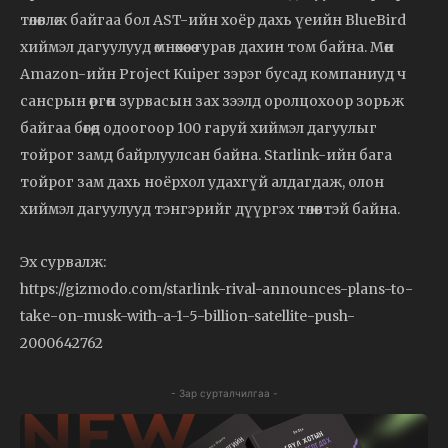
төлөвлөж байгаа бол AST-ийн хоёр дахь үеийн BlueBird
хиймэл дагуулууд өмнөхөөсөө гурав дахин том байна. Мөн
Amazon-ийн Project Kuiper зэрэг бусад компаниуд ч
сансрын өргөн зурвасын зах зээлд оролцохоор зорьж
байгаа бөгөөд одоогоор 100 гаруй хиймэл дагуулыг
тойрог замд байрлуулсан байна. Starlink-ийн бага
тойрог зам дахь ноёрхол удахгүй алдагдаж, олон
хиймэл дагуулууд тэнгэрийг дүүргэх төлөвтэй байна.
Эх сурвалж:
https://gizmodo.com/starlink-rival-announces-plans-to-
take-on-musk-with-a-1-5-billion-satellite-push-
2000642762
- Зар сурталчилгаа -