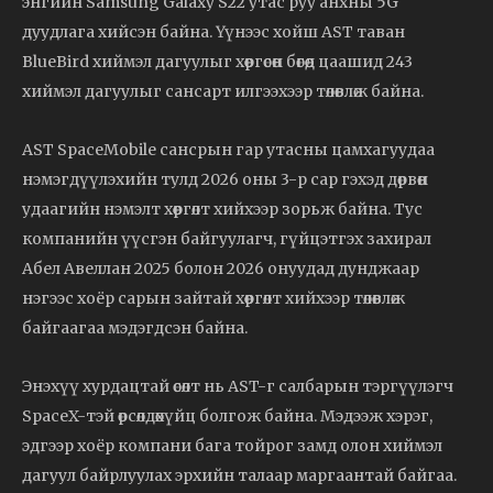
энгийн Samsung Galaxy S22 утас руу анхны 5G
дуудлага хийсэн байна. Үүнээс хойш AST таван
BlueBird хиймэл дагуулыг хөөргөсөн бөгөөд цаашид 243
хиймэл дагуулыг сансарт илгээхээр төлөвлөж байна.
AST SpaceMobile сансрын гар утасны цамхагуудаа
нэмэгдүүлэхийн тулд 2026 оны 3-р сар гэхэд дөрвөн
удаагийн нэмэлт хөөргөлт хийхээр зорьж байна. Тус
компанийн үүсгэн байгуулагч, гүйцэтгэх захирал
Абел Авеллан 2025 болон 2026 онуудад дунджаар
нэгээс хоёр сарын зайтай хөөргөлт хийхээр төлөвлөж
байгаагаа мэдэгдсэн байна.
Энэхүү хурдацтай өсөлт нь AST-г салбарын тэргүүлэгч
SpaceX-тэй өрсөлдөхүйц болгож байна. Мэдээж хэрэг,
эдгээр хоёр компани бага тойрог замд олон хиймэл
дагуул байрлуулах эрхийн талаар маргаантай байгаа.