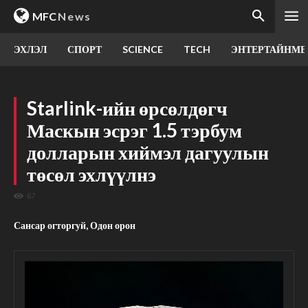
MFC
News
ЭХЛЭЛ
СПОРТ
SCIENCE
TECH
ЭНТЕРТАЙНМЕ
Starlink-ийн өрсөлдөгч
Маскын эсрэг 1.5 тэрбум
долларын хиймэл дагуулын
төсөл эхлүүлнэ
67
Сансар огторгуй, Одон орон