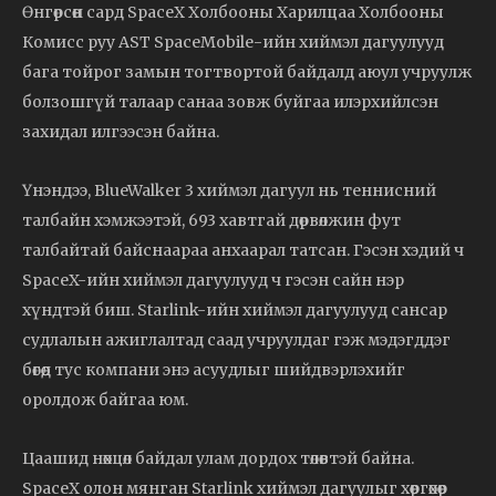
Өнгөрсөн сард SpaceX Холбооны Харилцаа Холбооны
Комисс руу AST SpaceMobile-ийн хиймэл дагуулууд
бага тойрог замын тогтвортой байдалд аюул учруулж
болзошгүй талаар санаа зовж буйгаа илэрхийлсэн
захидал илгээсэн байна.
Үнэндээ, BlueWalker 3 хиймэл дагуул нь теннисний
талбайн хэмжээтэй, 693 хавтгай дөрвөлжин фут
талбайтай байснаараа анхаарал татсан. Гэсэн хэдий ч
SpaceX-ийн хиймэл дагуулууд ч гэсэн сайн нэр
хүндтэй биш. Starlink-ийн хиймэл дагуулууд сансар
судлалын ажиглалтад саад учруулдаг гэж мэдэгддэг
бөгөөд тус компани энэ асуудлыг шийдвэрлэхийг
оролдож байгаа юм.
Цаашид нөхцөл байдал улам дордох төлөвтэй байна.
SpaceX олон мянган Starlink хиймэл дагуулыг хөөргөхөөр