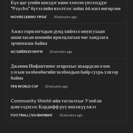
Бүх цаг үеийн шилдэг кино хэмээн үнэлэгддэг
“Psycho” бүтээлийн нээлтээс хойш 66 жил өнгөрлөө
MOVIES | КИНО УРЛАГ
20 minutes ago
Ажил горилогчдын дунд хиймэл оюун ухаан
ашигласан шөнийн ярилцлагын чиг хандлага
эрчимжиж байна
AI | ХИЙМЭЛ ОЮУН
22 minutes ago
Джанни Инфантиног огцрохыг шаардсан олон
улсын хөлбөмбөгийн холбоодын байр суурь хэвээр
байна
FIFA WORLD CUP
23 minutes ago
Community Shield-ийн тоглолтыг Уэмбли
цэнгэлдэхээс Кардифф руу шилжүүлжээ
FOOTBALL | ХӨЛБӨМБӨГ
32 minutes ago