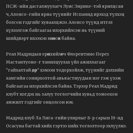
ПСЖ-ийн дасгалжуулагч Луис Энрике-тэй ярилцсан
ч, Алонсо-гийн яриа түүнийг Испанид ирэхэд түлхэц
болсон гэдгийг хуваалцжээ. Алонсо түүнд итгэл
хүлээлгэж байгаагаа илэрхийлсэн нь түүний
шийдвэрт ихээхэн нөлөөлсөн байна.
Реал Мадридын ерөнхийлөгч Флорентино Перез
Мастантуоно-г танилцуулах үйл ажиллагааг
“гайхалтай өдөр” хэмээн тодорхойлж, түүнийг дэлхийн
хамгийн сонирхолтой авьяастнуудын нэг гэж үзэж
байгаагаа илэрхийлсэн байна. Тэрээр Реал Мадрид
клубт нэгдэх нь залуу тоглогчийн хувьд томоохон
амжилт гэдгийг онцолсон юм.
Мадрид клуб Ла Лига-гийн улирлыг 8-р сарын 19-нд
Осасуна багтай хийх гэртээ хийх тоглолтоор эхлүүлнэ.