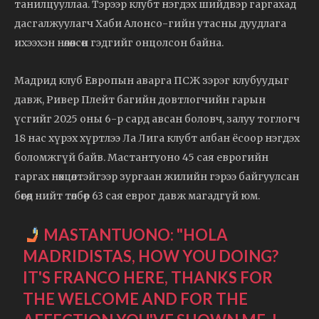
танилцууллаа. Тэрээр клубт нэгдэх шийдвэр гаргахад
дасгалжуулагч Хаби Алонсо-гийн утасны дуудлага
ихээхэн нөлөөлсөн гэдгийг онцолсон байна.
Мадрид клуб Европын аварга ПСЖ зэрэг клубуудыг
давж, Ривер Плейт багийн довтлогчийн гарын
үсгийг 2025 оны 6-р сард авсан боловч, залуу тоглогч
18 нас хүрэх хүртлээ Ла Лига клубт албан ёсоор нэгдэх
боломжгүй байв. Мастантуоно 45 сая еврогийн
гаргах нөхцөлтэйгээр зургаан жилийн гэрээ байгуулсан
бөгөөд нийт төлбөр 63 сая еврог давж магадгүй юм.
MASTANTUONO: "HOLA
MADRIDISTAS, HOW YOU DOING?
IT'S FRANCO HERE, THANKS FOR
THE WELCOME AND FOR THE