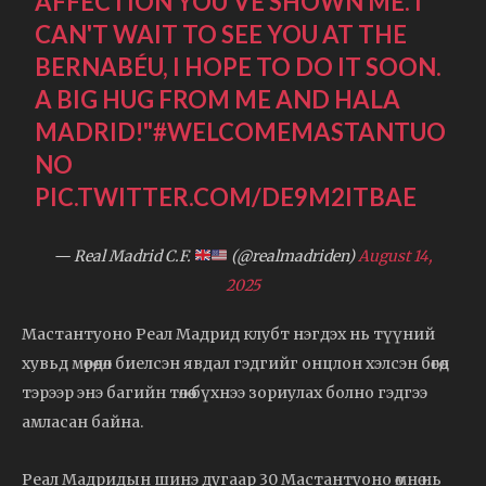
AFFECTION YOU'VE SHOWN ME. I
CAN'T WAIT TO SEE YOU AT THE
BERNABÉU, I HOPE TO DO IT SOON.
A BIG HUG FROM ME AND HALA
MADRID!"
#WELCOMEMASTANTUO
NO
PIC.TWITTER.COM/DE9M2ITBAE
— Real Madrid C.F.
(@realmadriden)
August 14,
2025
Мастантуоно Реал Мадрид клубт нэгдэх нь түүний
хувьд мөрөөдөл биелсэн явдал гэдгийг онцлон хэлсэн бөгөөд
тэрээр энэ багийн төлөө бүхнээ зориулах болно гэдгээ
амласан байна.
Реал Мадридын шинэ дугаар 30 Мастантуоно өмнө нь