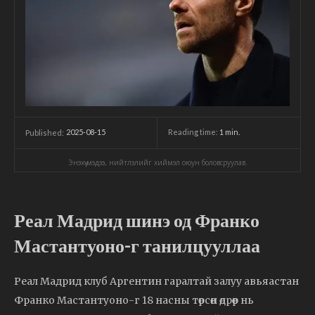
2025-08-15
Reading time:
1
min.
Published:
Энэхүү мэдээ, нийтлэлийг хиймэл оюун боловсруулав.
Реал Мадрид шинэ од Франко
Мастантуоно-г танилцууллаа
Реал Мадрид клуб Аргентин гаралтай залуу авьяастан
Франко Мастантуоно-г 18 насны төрсөн өдрөөр нь