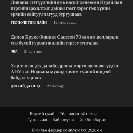
Ливаны сэтгүүлчийн амь насыг хөнөөсөн Израйлын
цэргийн цохилтыг дайны гэмт хэрэг гэж хүний
эрхийн байгууллагууд буруушаав
ГЕОПОЛИТИК | ДАЙН
31 minutes ago
Дилон Брукс Финикс Санстэй 73 сая ам.долларын
үнэ бүхий гурван жилийн гэрээг сунгалаа
NBA
2 hours ago
Хар тэнгис дэх далайн дроны мөргөлдөөнөөс үүдэн
АНУ-ын Индиана мужид эрчим хүчний онцгой
байдал зарлав
ДЭЛХИЙ ДАХИНД
2 hours ago
Бидний тухай
Үйлчилгээний нөхцөл
Сурталчилгаа байршуулах
Холбоо барих
© Милен фармер комплекс ХХК 2026 он