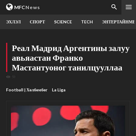
MFC
News
ЭХЛЭЛ
СПОРТ
SCIENCE
TECH
ЭНТЕРТАЙНМЕ
Реал Мадрид Аргентины залуу
авьяастан Франко
Мастантуоног танилцууллаа
59
Football | Хөлбөмбөг
La Liga