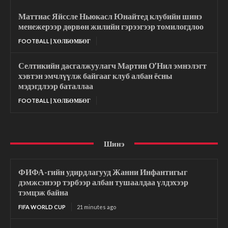
Маттиас Яйссле Ньюкасл Юнайтед клубийн шинэ
менежерээр дөрвөн жилийн гэрээгээр томилогдлоо
FOOTBALL | ХӨЛБӨМБӨГ
Селтикийн дасгалжуулагч Мартин О’Нил эмнэлэгт
хэвтэн эмчлүүлж байгааг клуб албан ёсны
мэдэгдлээр баталлаа
FOOTBALL | ХӨЛБӨМБӨГ
Шинэ
ФИФА-гийн удирдлагууд Жанни Инфантигыг
дэмжсэнээр тэрбээр албан тушаалдаа үлдэхээр
тэмцэж байна
FIFA WORLD CUP
21 minutes ago