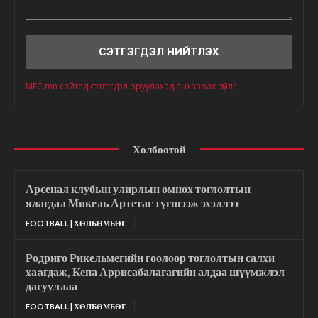
Сэтгэгдэл
MFC.mn сайтад сэтгэгдэл оруулахад анхаарах зүйлс
Холбоотой
Арсенал клубын улирлын өмнөх тоглолтын
ялагдал Микель Артетаг түгшээж эхэллээ
FOOTBALL | ХӨЛБӨМБӨГ
Родриго Рикельмегийн гоолоор тоглолтын салхи
хаaгдаж, Кепа Аррисабалагагийн алдаа шүүмжлэл
дагууллаа
FOOTBALL | ХӨЛБӨМБӨГ