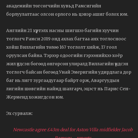
академийн төгсөгчийн хувьд Рамсигийн
борлуулалтаас олсон орлого нь цэвэр ашиг болох юм.
Английн 21 хүртэлх насны шигшээ багийн хуучин
тоглогч Рамси 2019 онд ахлах багтаа анх тоглосноос
хойш Виллагийн төлөө 167 тоглолт хийж, 17 гоол
оруулсан байна. Тэрээр одоогийн гэрээнийхээ хоёр
жил үлдсэн бөгөөд өнгөрсөн улиралд Виллагийн үндсэн
тоглогч байсан бөгөөд Унай Эмеригийн удирдлага дор
баг нь лигт зургаадугаар байрт орж, Аваргуудын
лигийн шөвгийн наймд шалгарч, эцэст нь Парис Сен-
Жерменд хожигдсон юм.
Эх сурвалж:
Newcastle agree £43m deal for Aston Villa midfielder Jacob