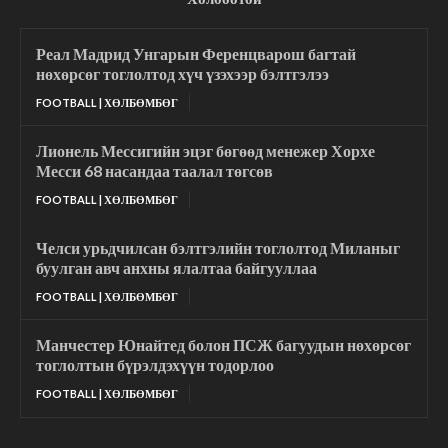
Реал Мадрид Унгарын Ференцварош багтай
нөхөрсөг тоглолтод хүч үзэхээр бэлтгэлээ
FOOTBALL | ХӨЛБӨМБӨГ
Лионель Мессигийн эцэг бөгөөд менежер Хорхе
Месси 68 насандаа таалал төгсөв
FOOTBALL | ХӨЛБӨМБӨГ
Челси урьдчилсан бэлтгэлийн тоглолтод Миланыг
буулган авч анхны ялалтаа байгууллаа
FOOTBALL | ХӨЛБӨМБӨГ
Манчестер Юнайтед болон ПСЖ багуудын нөхөрсөг
тоглолтын бүрэлдэхүүн тодорлоо
FOOTBALL | ХӨЛБӨМБӨГ