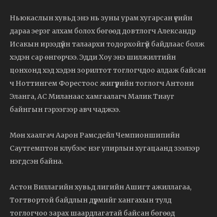
Ньюкаслын хувьд энэ нь зуны урам хугарсан үеийн
дараа эерэг алхам болох бөгөөд довтлогч Александр
Исакын ирээдүйн талаархи тодорхойгүй байдлаас болж
хэдэн сар өнгөрчээ. Эдди Хоу энэ шилжилтийн
цонхонд хэд хэдэн зорилтот тоглогчдоо алдаж байсан
ч Ноттингем Форестоос жигүүрийн тоглогч Антони
Эланга, АС Миланаас хамгаалагч Малик Тиауг
байнгын гэрээгээр авч чаджээ.
Мөн хаалгач Аарон Рамсдейл Чемпионшипийн
Саутгемптон клубээс нэг улирлын хугацаанд зээлээр
нэгдсэн байна.
Астон Виллагийн хувьд лигийн Ашигт ажиллагаа,
Тогтвортой байдлын дүрмийг хангахын тулд
тоглогчоо зарах шаардлагатай байсан бөгөөд