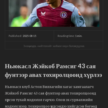
2025-08-15
Reading time:
1
min.
Published:
Энэхүү мэдээ, нийтлэлийг хиймэл оюун боловсруулав.
Ньюкасл Жэйкоб Рамсиг 43 сая
фунтээр авах тохиролцоонд хүрлээ
Ньюкасл клуб Астон Виллагийн хагас хамгаалагч
Жэйкоб Рамсиг 43 сая фунтээр авах тохиролцоонд
хүрсэн тухай мэдээлэл гарчээ. Олон эх сурвалжийн
мэдээлснээр, тохиролцоо үндсэндээ хийгдсэн бөгөөд