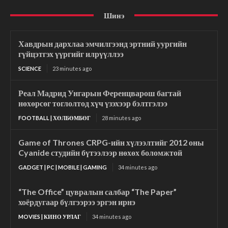
Шинэ
Хавдрын дархлаа эмчилгээнд эртний уургийн
гүйцэтгэх үүргийг илрүүллээ
SCIENCE
23 minutes ago
Реал Мадрид Унгарын Ференцварош багтай
нөхөрсөг тоглолтод хүч үзэхээр бэлтгэлээ
FOOTBALL | ХӨЛБӨМБӨГ
28 minutes ago
Game of Thrones CRPG-ийн хүлээлтийг 2012 оны
Cyanide студийн бүтээлээр нөхөх боломжтой
GADGET | PC | MOBILE | GAMING
34 minutes ago
“The Office” цувралын салбар “The Paper”
хоёрдугаар бүлгээрээ эргэн ирнэ
MOVIES | КИНО УРЛАГ
34 minutes ago