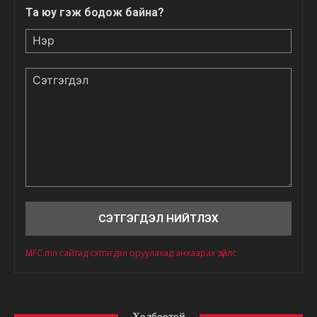
Та юу гэж бодож байна?
Нэр
Сэтгэгдэл
MFC.mn сайтад сэтгэгдэл оруулахад анхаарах зүйлс
Холбоотой