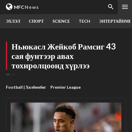
MFC
News
ЭХЛЭЛ
СПОРТ
SCIENCE
TECH
ЭНТЕРТАЙНМЕ
Ньюкасл Жейкоб Рамсиг 43
сая фунтээр авах
тохиролцоонд хүрлээ
51
Football | Хөлбөмбөг
Premier League