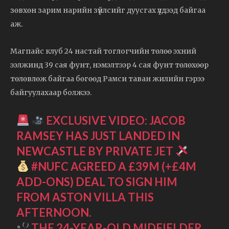
зөвхөн зарим нарийн зүйлсийг дуусгах үлдээд байгаа
аж.
Магпайс клуб 24 настай тоглогчийн төлөө эхний
ээлжинд 39 сая фунт, нэмэлтээр 4 сая фунт төлөхөөр
төлөвлөж байгаа бөгөөд Рамси таван жилийн гэрээ
байгуулахаар болжээ.
EXCLUSIVE VIDEO: JACOB
RAMSEY HAS JUST LANDED IN
NEWCASTLE BY PRIVATE JET
#NUFC
AGREED A £39M (+£4M
ADD-ONS) DEAL TO SIGN HIM
FROM ASTON VILLA THIS
AFTERNOON.
THE 24-YEAR-OLD MIDFIELDER