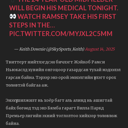
WILL BEGIN HIS MEDICAL TONIGHT.
WATCH RAMSEY TAKE HIS FIRST
STEPS IN THE…
PIC.TWITTER.COM/MYJXL2C5MM
— Keith Downie (@SkySports_Keith)
August 14, 2025
Твиттерт нийтлэгдсэн бичлэгт Жэйкоб Рамси
Ньюкаслд хувийн онгоцоор газардсан тухай мэдээлэл
гарсан байна. Тэрээр энэ орой эмнэлгийн үзлэгт орох
төлөвтэй байгаа аж.
Энэхүү шилжилт нь хоёр багт аль алинд нь ашигтай
байх бөгөөд тэд энэ Бямба гарагт Вилла Паркд
Премьер лигийн эхний тоглолтоо хийхээр төлөвлөж
байна.