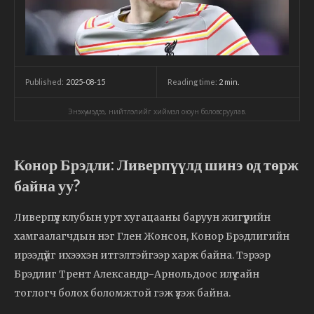
2025-08-15
Reading time:
2
min.
Published:
Энэхүү мэдээ, нийтлэлийг хиймэл оюун боловсруулав.
Конор Брэдли: Ливерпүүлд шинэ од төрж
байна уу?
Ливерпүүл клубын урт хугацааны баруун жигүүрийн
хамгаалагчдын нэг Глен Жонсон, Конор Брэдлигийн
ирээдүйг ихээхэн итгэлтэйгээр харж байна. Тэрээр
Брэдлиг Трент Александр-Арнольдоос илүү сайн
тоглогч болох боломжтой гэж үзэж байна.