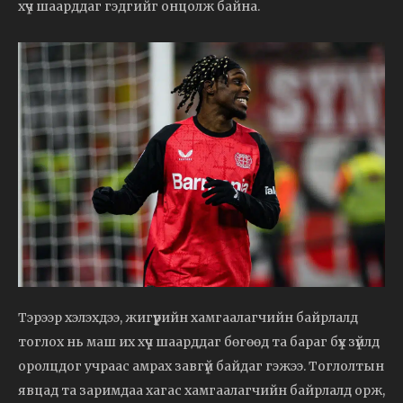
хүч шаарддаг гэдгийг онцолж байна.
Тэрээр хэлэхдээ, жигүүрийн хамгаалагчийн байрлалд
тоглох нь маш их хүч шаарддаг бөгөөд та бараг бүх зүйлд
оролцдог учраас амрах завгүй байдаг гэжээ. Тоглолтын
явцад та заримдаа хагас хамгаалагчийн байрлалд орж,