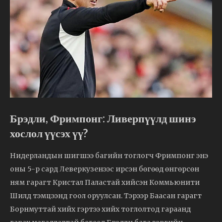
Брэдли, Фримпонг: Ливерпүүлд шинэ
хослол үүсэх үү?
Нидерландын шигшээ багийн тоглогч Фримпонг энэ
оны 5-р сард Леверкузенээс ирсэн бөгөөд өнгөрсөн
ням гарагт Кристал Паластай хийсэн Коммьюнити
Шилд тэмцээнд гоол оруулсан. Тэрээр Баасан гарагт
Борнмуттай хийх гэртээ хийх тоглолтод гараанд