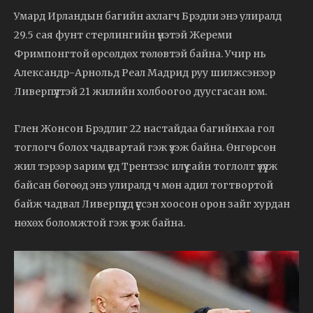
Умард Ирландын багийн ахлагч Брэдли энэ улиралд
29.5 сая фунт стерлингийн үнэтэй Жереми
Фримпонгтой өрсөлдөх төлөвтэй байна. Учир нь
Александр-Арнольд Реал Мадрид руу шилжсэнээр
Ливерпүүлтэй 21 жилийн холбоогоо дуусгасан юм.
Глен Жонсон Брэдлиг 22 настайдаа багийнхаа гол
тоглогч болох чадвартай гэж үзэж байна. Өнгөрсөн
жил тэрээр зарим үед Трентээс илүү сайн тоглолт үзүүлж
байсан бөгөөд энэ улиралд ч мөн адил тогтвортой
байж чадвал Ливерпүүлд үүссэн хоосон орон зайг хурдан
нөхөх боломжтой гэж үзэж байна.