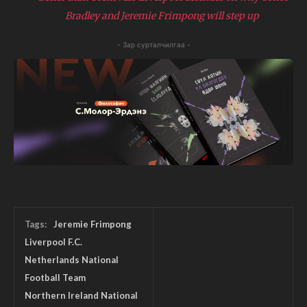
Bradley and Jeremie Frimpong will step up
- Зар сурталчилгаа -
Tags:
Jeremie Frimpong
Liverpool F.C.
Netherlands National
Football Team
Northern Ireland National