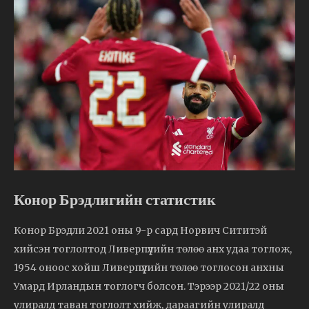
Конор Брэдлигийн статистик
Конор Брэдли 2021 оны 9-р сард Норвич Сититэй
хийсэн тоглолтод Ливерпүүлийн төлөө анх удаа тоглож,
1954 оноос хойш Ливерпүүлийн төлөө тоглосон анхны
Умард Ирландын тоглогч болсон. Тэрээр 2021/22 оны
улиралд таван тоглолт хийж, дараагийн улиралд