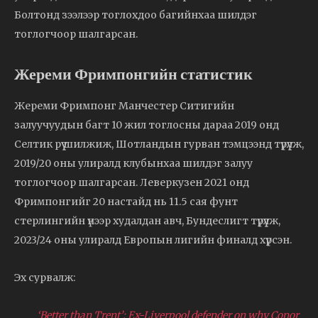
Болтонд зээлээр тоглохдоо багийнхаа шилдэг
тоглогчоор шалгарсан.
Жереми Фримпонгийн статистик
Жереми Фримпонг Манчестер Ситигийн
залуучуудын багт 10 жил тоглосны дараа 2019 онд
Селтик рүү шилжиж, Шотландын гурван тэмцээнд түрүүлж,
2019/20 оны улиралд клубынхаа шилдэг залуу
тоглогчоор шалгарсан. Леверкузен 2021 онд
Фримпонгийг 20 настайд нь 11.5 сая фунт
стерлингийн үнээр худалдан авч, Бундеслигт түрүүлж,
2023/24 оны улиралд Европын лигийн финалд хүрсэн.
Эх сурвалж:
‘Better than Trent’: Ex-Liverpool defender on why Conor