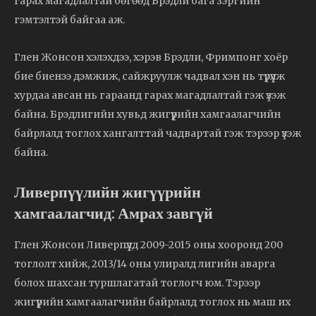
гарах магадлалтай бөгөөд Брэдли бага зэргийн
гэмтэлтэй байгаа аж.
Глен Жонсон хэлэхдээ, хэрэв Брэдли, Фримпонг хоёр
бие биенээ дэмжиж, сайжруулж чадвал хэн нь түрүүлж
хурдаа авсан нь гараанд гарах магадлалтай гэж үзэж
байна. Брэдлигийн хувьд жигүүрийн хамгаалагчийн
байрлалд тоглох хангалттай чадвартай гэж тэрээр үзэж
байна.
Ливерпүүлийн жигүүрийн
хамгаалагчид: Амрах завгүй
Глен Жонсон Ливерпүүлд 2009-2015 оны хооронд 200
тоглолт хийж, 2013/14 оны улиралд лигийн аварга
болох шахсан туршлагатай тоглогч юм. Тэрээр
жигүүрийн хамгаалагчийн байрлалд тоглох нь маш их