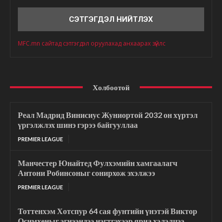
Сэтгэгдэл
MFC.mn сайтад сэтгэгдэл оруулахад анхаарах зүйлс
Холбоотой
Реал Мадрид Винисиус Жуниортой 2032 он хүртэл
үргэлжлэх шинэ гэрээ байгууллаа
PREMIER LEAGUE
Манчестер Юнайтед Фулхэмийн хамгаалагч
Антони Робинсоныг сонирхож эхэлжээ
PREMIER LEAGUE
Тоттенхэм Хотспур 64 сая фунтийн үнэтэй Виктор
Осимхеныг эгнээндээ нэгтгэхээр яриа хэлэлцээ