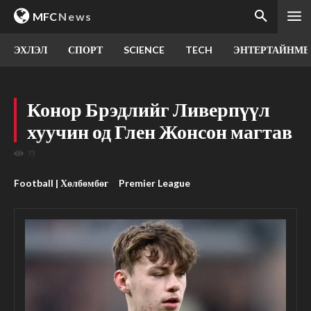
MFC
News
ЭХЛЭЛ
СПОРТ
SCIENCE
TECH
ЭНТЕРТАЙНМЕ
Конор Брэдлийг Ливерпүүл
хуучин од Глен Жонсон магтав
73
Football | Хөлбөмбөг
Premier League