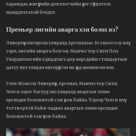
заримдаа жигүүрийн довтлогчийн үүрэг гүйцэтгэх
шаардлагатай болдог.
Премьер лигийн аварга хэн болох вэ?
Ливерпүүл өнгөрсөн улиралд Арсеналаас 10 оноогоор илүү
гарч, лигийн аварга болсон. Манчестер Сити Пеп
Гвардиолагийн удирдлага дор өөрсдийн стандартын
дагуу муу улирал өнгөрүүлсэн нь үүнд нөлөөлсөн юм.
Глен Жонсон Ливерпүүл, Арсенал, Манчестер Сити,
Челси зэрэг багууд энэ улиралд аваргын төлөө
өрсөлдөх боломжтой гэж үзэж байна. Тэрээр Челси илүү
тогтвортой байж чадвал аваргын төлөө өрсөлдөх
боломжтой гэж үзэж байна.