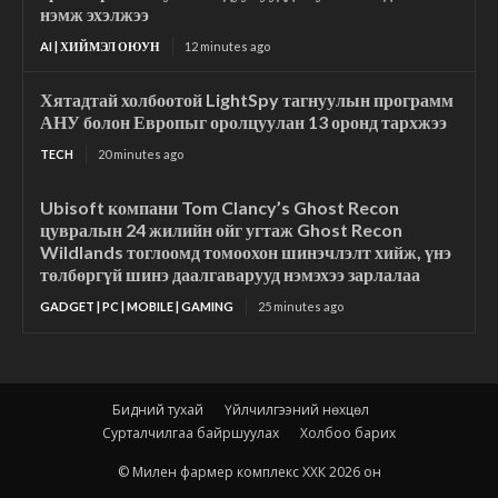
нэмж эхэлжээ
AI | ХИЙМЭЛ ОЮУН
12 minutes ago
Хятадтай холбоотой LightSpy тагнуулын программ
АНУ болон Европыг оролцуулан 13 оронд тархжээ
TECH
20 minutes ago
Ubisoft компани Tom Clancy’s Ghost Recon
цувралын 24 жилийн ойг угтаж Ghost Recon
Wildlands тоглоомд томоохон шинэчлэлт хийж, үнэ
төлбөргүй шинэ даалгаварууд нэмэхээ зарлалаа
GADGET | PC | MOBILE | GAMING
25 minutes ago
Бидний тухай
Үйлчилгээний нөхцөл
Сурталчилгаа байршуулах
Холбоо барих
© Милен фармер комплекс ХХК 2026 он