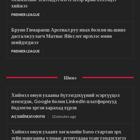
хийжээ
PREMIER LEAGUE
Бруно Гимараеш Арсенал руу явах болсон нь шинэ
дасгалжуулагч Матиас Яйсслег ирэхээс өмнө
шийдэгджээ
PREMIER LEAGUE
Шинэ
Хиймэл оюун ухааны бүтээгдэхүүний эсэргүүцэл
нэмэгдэж, Google болон LinkedIn платформууд
бодлогоо эргэн харахад хүрэв
AI | ХИЙМЭЛ ОЮУН
12 minutes ago
Хиймэл оюун ухаант хөгжмийн Suno стартап эрх
зүйн маргааны улмаас дуунууддаа усан тэмдэглэгээ