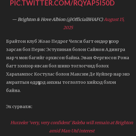
PIC.TWITTER.COM/RQYAP5I50D
— Brighton & Hove Albion (@OfficialBHAFC)
August 15,
2025
Брайтон клуб Жоао Педрог Челси багт өндөр үнээр
зарсан бол Перис Эступинан болон Саймон Адингра
нар ч мөн багийг орхисон байна. Эван Фергюсон Рома
багт зээлээр явсан бол шинэ тоглогчид болох
Харалампос Костулас болон Максим Де Куйпер нар энэ
амралтын өдрүүдэд анхны тоглолтоо хийхэд бэлэн
байна.
Эх сурвалж:
Hurzeler ‘very, very confident’ Baleba will remain at Brighton
amid Man Utd interest