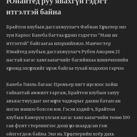
Юнайтед руу явахгүй гэдэгт
итгэлтэй байна
Брайтон клубын дасгалжуулагч Фабиан Хүрцелер энэ
зун Карлос Балеба багтаа үлдэнэ гэдэгтээ “Маш их
итгэлтэй” байгаагаа илэрхийлжээ. Манчестер
Юнайтед клубын дасгалжуулагч Рубен Аморим 21
настай хагас хамгаалагчийг багийнхаа шинэчлэлийн
хүрээнд элсүүлэхийг хүсэж байгаа тухай мэдээлэл гарчээ.
Балеба Лилль багаас Премьер лигт ирснээс хойш
гайхалтай амжилт гаргаж, Брайтон клубын залуу
авьяастнуудыг хөгжүүлэх чадварыг дахин баталсан
нэгэн жишээ болсон юм. Гэсэн хэдий ч, Брайтон
клубын Камерун улсын хагас хамгаалагчийн төлөө 100
сая фунт стерлингээс дээш үнэ шаардсан гэж
ойлгогдож байна. Энэ нь Хүрцелерийн хоёр дахь