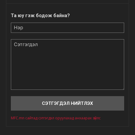
Та юу гэж бодож байна?
Нэр
Сэтгэгдэл
MFC.mn сайтад сэтгэгдэл оруулахад анхаарах зүйлс