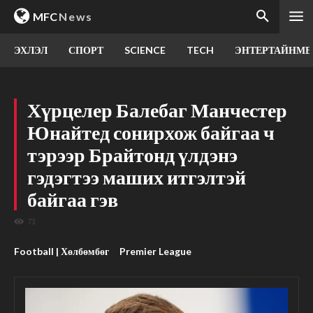
MFC
News
ЭХЛЭЛ
СПОРТ
SCIENCE
TECH
ЭНТЕРТАЙНМЕ
Хүрцелер Балебаг Манчестер
Юнайтед сонирхож байгаа ч
тэрээр Брайтонд үлдэнэ
гэдэгтээ маших итгэлтэй
байгаа гэв
73
Football | Хөлбөмбөг
Premier League