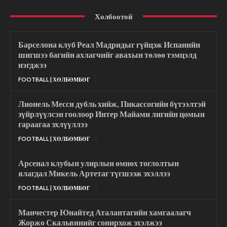
Холбоотой
Барселона клуб Реал Мадридыг гүйцэж Испанийн
шигшээ багийн ахлагчийг авахын төлөө тэмцэлд
нэгджээ
FOOTBALL | ХӨЛБӨМБӨГ
Лионель Месси дубль хийж, Пикассогийн бүтээлтэй
зүйрлүүлсэн гоолоор Интер Майами лигийн цомын
гараагаа эхлүүллээ
FOOTBALL | ХӨЛБӨМБӨГ
Арсенал клубын улирлын өмнөх тоглолтын
ялагдал Микель Артетаг түгшээж эхэллээ
FOOTBALL | ХӨЛБӨМБӨГ
Манчестер Юнайтед Аталантагийн хамгаалагч
Жоржо Скальвинийг сонирхож эхэлжээ