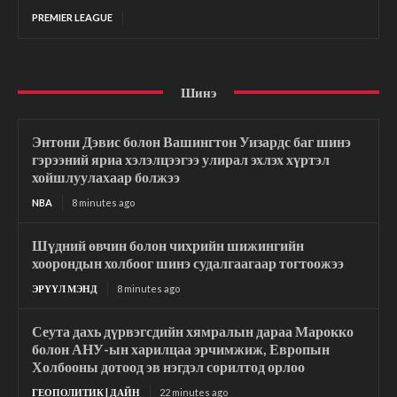
PREMIER LEAGUE
Шинэ
Энтони Дэвис болон Вашингтон Уизардс баг шинэ
гэрээний яриа хэлэлцээгээ улирал эхлэх хүртэл
хойшлуулахаар болжээ
NBA
8 minutes ago
Шүдний өвчин болон чихрийн шижингийн
хоорондын холбоог шинэ судалгаагаар тогтоожээ
ЭРҮҮЛ МЭНД
8 minutes ago
Сеута дахь дүрвэгсдийн хямралын дараа Марокко
болон АНУ-ын харилцаа эрчимжиж, Европын
Холбооны дотоод эв нэгдэл сорилтод орлоо
ГЕОПОЛИТИК | ДАЙН
22 minutes ago