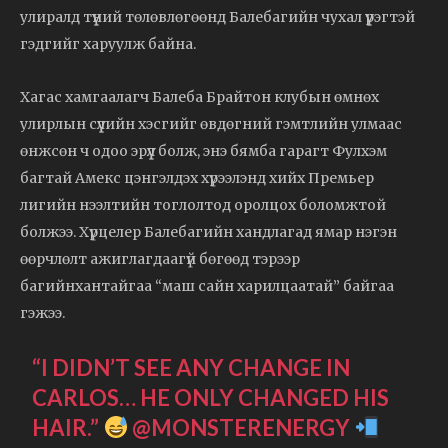
улиралд түүний төлөвлөгөөнд Балебагийн чухал үүрэгтэй
гэдгийг харуулж байна.
Хагас хамгаалагч Балеба Брайтон клубын өмнөх
улирлын сүүлийн хэсгийг өвдөгний гэмтлийн улмаас
өнжсөн ч одоо эрүүл болж, энэ бямба гарагт Фулхэм
багтай Амекс цэнгэлдэх хүрээлэнд хийх Премьер
лигийн нээлтийн тоглолтод оролцох боломжтой
болжээ. Хүрцелер Балебагийн хандлагад ямар нэгэн
өөрчлөлт ажиглагдаагүй бөгөөд тэрээр
багийнхантайгаа “маш сайн харилцаатай” байгаа
гэжээ.
“I DIDN’T SEE ANY CHANGE IN
CARLOS… HE ONLY CHANGED HIS
HAIR.”
@MONSTERENERGY