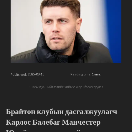
2025-08-15
Reading time:
1
min.
Published:
Энэхүү мэдээ, нийтлэлийг хиймэл оюун боловсруулав.
Брайтон клубын дасгалжуулагч
Карлос Балебаг Манчестер