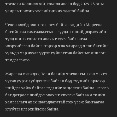
тоглогч Колвилл ACL гэмтэл авсан бөгөөд 2025-26 оны
улирлын ихэнх хэсгийг өнжих төлөвтэй байна.
Челси клубд олон тоглогч байгаа хэдий ч Мареска
багийнхаа хамгаалалтын асуудлыг шийдвэрлэхийн
тулд шинэ тоглогч авахыг хүсч байгаагаа
илэрхийлсэн байна. Тэрээр өмнөх улиралд Леви багийн
хувьд ямар чухал үүрэг гүйцэтгэж байсныг онцлон
тэмдэглэжээ.
Мареска хэлэхдээ, Леви багийн тоглолтын хэв маягт
чухал үүрэг гүйцэтгэж байсан бөгөөд түүнийг орлох өөр
шийдэл хайж байгаа гэдгийг онцолсон байна. Тэрээр
баг дотроос шийдэл олохыг хичээж байгаа ч төвийн
хамгаалагч авах шаардлагатай гэж үзэж байгаагаа
клубтээ илэрхийлсэн байна.