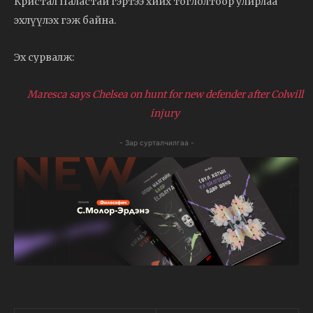
Кристал Паластай гэртээ хийх тоглолтоор улирлаа
эхлүүлэх гэж байна.
Эх сурвалж:
Maresca says Chelsea on hunt for new defender after Colwill
injury
- Зар сурталчилгаа -