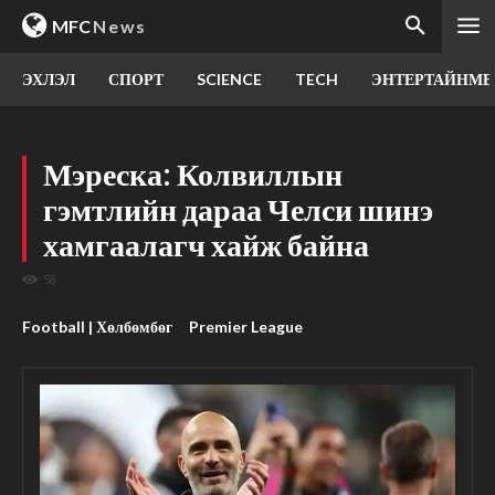
MFC
News
ЭХЛЭЛ
СПОРТ
SCIENCE
TECH
ЭНТЕРТАЙНМЕ
Мэреска: Колвиллын
гэмтлийн дараа Челси шинэ
хамгаалагч хайж байна
58
Football | Хөлбөмбөг
Premier League