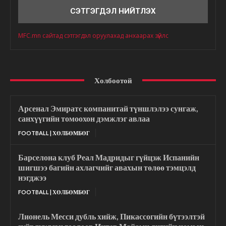
MFC.mn сайтад сэтгэгдэл оруулахад анхаарах зүйлс
Холбоотой
Арсенал Эмиратс компанитай түншлэлээ сунгаж,
санхүүгийн томоохон дэмжлэг авлаа
FOOTBALL | ХӨЛБӨМБӨГ
Барселона клуб Реал Мадридыг гүйцэж Испанийн
шигшээ багийн ахлагчийг авахын төлөө тэмцэлд
нэгджээ
FOOTBALL | ХӨЛБӨМБӨГ
Лионель Месси дубль хийж, Пикассогийн бүтээлтэй