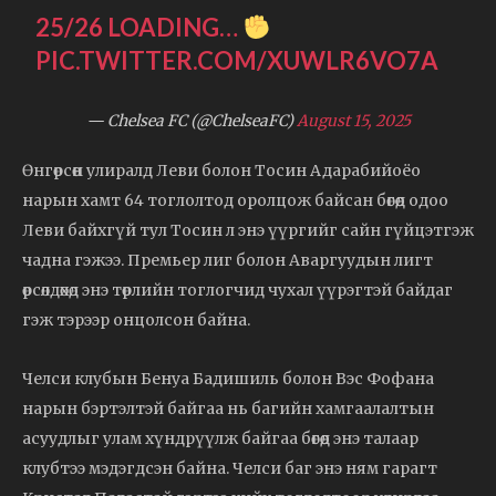
25/26 LOADING…
PIC.TWITTER.COM/XUWLR6VO7A
— Chelsea FC (@ChelseaFC)
August 15, 2025
Өнгөрсөн улиралд Леви болон Тосин Адарабийоёо
нарын хамт 64 тоглолтод оролцож байсан бөгөөд одоо
Леви байхгүй тул Тосин л энэ үүргийг сайн гүйцэтгэж
чадна гэжээ. Премьер лиг болон Аваргуудын лигт
өрсөлдөхөд энэ төрлийн тоглогчид чухал үүрэгтэй байдаг
гэж тэрээр онцолсон байна.
Челси клубын Бенуа Бадишиль болон Вэс Фофана
нарын бэртэлтэй байгаа нь багийн хамгаалалтын
асуудлыг улам хүндрүүлж байгаа бөгөөд энэ талаар
клубтээ мэдэгдсэн байна. Челси баг энэ ням гарагт