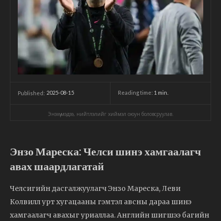
2025-08-15
Reading time:
1
min.
Published:
Энэхүү мэдээ, нийтлэлийг хиймэл оюун боловсруулав.
Энзо Мареска: Челси шинэ хамгаалагч
авах шаардлагатай
Челсигийн дасгалжуулагч Энзо Мареска, Леви
Колвилл урт хугацааны гэмтэл авсны дараа шинэ
хамгаалагч авахыг уриаллаа. Английн шигшээ багийн