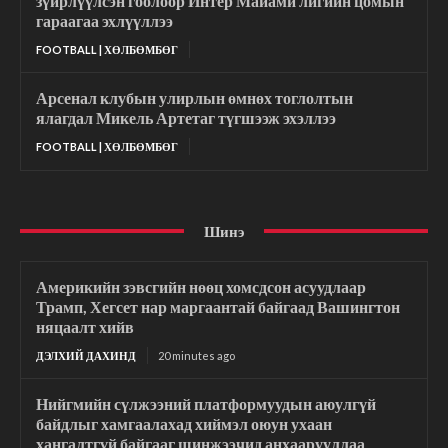
зүйрлүүлсэн гоолоор Интер Майами лигийн цомын
гараагаа эхлүүллээ
FOOTBALL | ХӨЛБӨМБӨГ
Арсенал клубын улирлын өмнөх тоглолтын
ялагдал Микель Артетаг түгшээж эхэллээ
FOOTBALL | ХӨЛБӨМБӨГ
Шинэ
Америкийн зэвсгийн нөөц хомсдсон асуудлаар
Трамп, Хегсет нар маргаантай байгаад Вашингтон
няцаалт хийв
ДЭЛХИЙ ДАХИНД
20 minutes ago
Нийгмийн сүлжээний платформуудын аюулгүй
байдлыг хамгаалахад хиймэл оюун ухаан
хангалтгүй байгааг шинжээчид анхаарууллаа