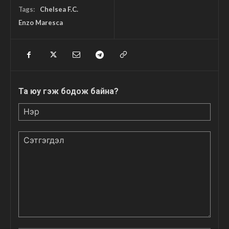
Tags:
Chelsea F.C.
Enzo Maresca
Та юу гэж бодож байна?
Нэр
Сэтгэгдэл