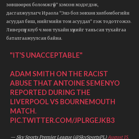
зөвшөөрөх боломжгүй” хэмээн мэдэгдэж,
дасгалжуулагч Ираола “Энэ бол зөвхөн хөлбөмбөгийн
асуудал биш, нийгмийн том асуудал” гэж тодотгожээ.
Ливерпүүл клуб ч мөн тухайн хүнийг таньсан тухайгаа
баталгаажуулсан байна.
"IT'S UNACCEPTABLE"
ADAM SMITH ON THE RACIST
ABUSE THAT ANTOINE SEMENYO
REPORTED DURING THE
LIVERPOOL VS BOURNEMOUTH
MATCH.
PIC.TWITTER.COM/JPLRGEJKB3
— Sky Sports Premier League (@SkySportsPL)
August 15,