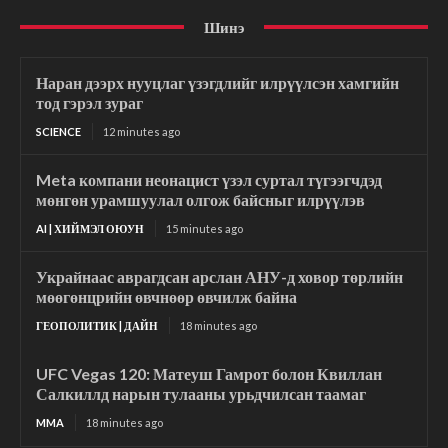
Шинэ
Наран дээрх нууцлаг үзэгдлийг илрүүлсэн хамгийн
тод гэрэл зураг
SCIENCE
12 minutes ago
Meta компани неонацист үзэл суртал түгээгчдэд
мөнгөн урамшуулал олгож байсныг илрүүлэв
AI | ХИЙМЭЛ ОЮУН
15 minutes ago
Украйнаас аврагдсан арслан АНУ-д ховор төрлийн
мөөгөнцрийн өвчнөөр өвчилж байна
ГЕОПОЛИТИК | ДАЙН
18 minutes ago
UFC Vegas 120: Матеуш Гамрот болон Квиллан
Салкиллд нарын тулааны урьдчилсан таамаг
MMA
18 minutes ago