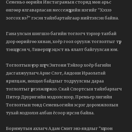
Семеньо өөрийн Инстаграмын сторид мөн арьс
өнгөөр ялгаварласан мессежүүдийн нэгийг “Хэзээ
зогсох вэ?” гэсэн тайлбартайгаар нийтэлсэн байна.
Гана улсын шигшээ багийн тоглогч тэрээр талбай
дээр өөрийгөө хянан, хоёр гоол оруулж тоглолтыг түр
тэнцүүлсэн ч, Ливерпүүл эцэст нь ялалт байгуулсан юм.
Тоглолтын үеэр шүүгч Энтони Тэйлор хоёр багийн
дасгалжуулагч Арне Слот, Андони Ираолатай
ярилцаж, нөхцөл байдлыг тодруулсны дараа
тоглолтыг үргэлжлүүлжээ. Скай Спортсын тайлбарлагч
Питер Друригийн мэдээлснээр, Премьер лигийн
Тоглолтын төвд Семеньогийн эсрэг доромжлолын
тухай мэдээлэл албан ёсоор ирсэн байна.
Борнмутын ахлагч Адам Смит энэ явдлыг “хүлээн