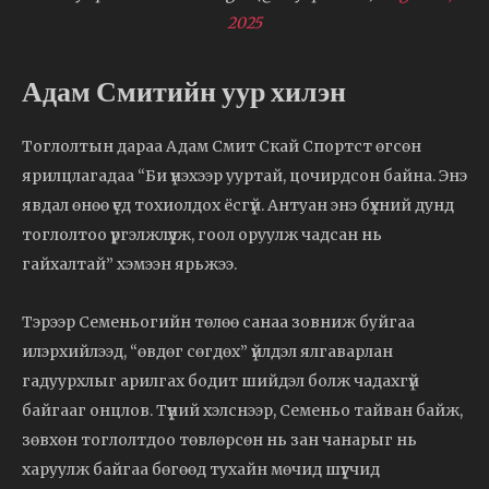
2025
Адам Смитийн уур хилэн
Тоглолтын дараа Адам Смит Скай Спортст өгсөн
ярилцлагадаа “Би үнэхээр ууртай, цочирдсон байна. Энэ
явдал өнөө үед тохиолдох ёсгүй. Антуан энэ бүхний дунд
тоглолтоо үргэлжлүүлж, гоол оруулж чадсан нь
гайхалтай” хэмээн ярьжээ.
Тэрээр Семеньогийн төлөө санаа зовниж буйгаа
илэрхийлээд, “өвдөг сөгдөх” үйлдэл ялгаварлан
гадуурхлыг арилгах бодит шийдэл болж чадахгүй
байгааг онцлов. Түүний хэлснээр, Семеньо тайван байж,
зөвхөн тоглолтдоо төвлөрсөн нь зан чанарыг нь
харуулж байгаа бөгөөд тухайн мөчид шүүгчид