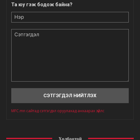
Та юу гэж бодож байна?
Нэр
Сэтгэгдэл
MFC.mn сайтад сэтгэгдэл оруулахад анхаарах зүйлс
Холбоотой