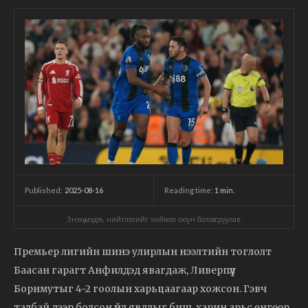
2025-08-16
Reading time:
1
min.
Published:
Энэхүү мэдээ, нийтлэлийг хиймэл оюун боловсруулав.
Премьер лигийн шинэ улирлын нээлтийн тоглолт
Баасан гарагт Анфилдэд явагдаж, Ливерпүүл
Борнмутыг 4-2 гоолын харьцаагаар хожсон. Гэвч
талбай дээр болсон үйл явдлыг биш, харин арьс өнгөөр