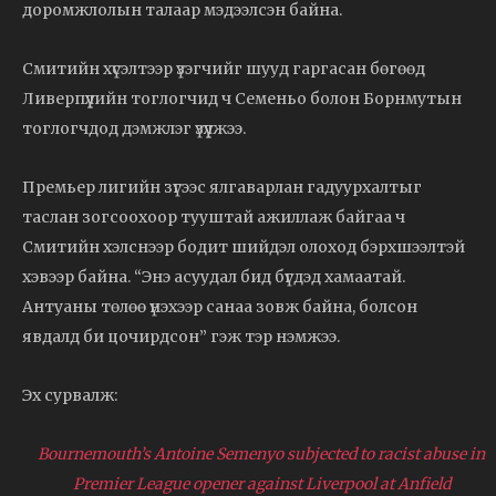
доромжлолын талаар мэдээлсэн байна.
Смитийн хүсэлтээр үзэгчийг шууд гаргасан бөгөөд
Ливерпүүлийн тоглогчид ч Семеньо болон Борнмутын
тоглогчдод дэмжлэг үзүүлжээ.
Премьер лигийн зүгээс ялгаварлан гадуурхалтыг
таслан зогсоохоор тууштай ажиллаж байгаа ч
Смитийн хэлснээр бодит шийдэл олоход бэрхшээлтэй
хэвээр байна. “Энэ асуудал бид бүгдэд хамаатай.
Антуаны төлөө үнэхээр санаа зовж байна, болсон
явдалд би цочирдсон” гэж тэр нэмжээ.
Эх сурвалж:
Bournemouth’s Antoine Semenyo subjected to racist abuse in
Premier League opener against Liverpool at Anfield