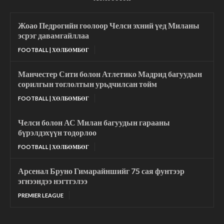
Жоао Педрогийн гоолоор Челси эхний үед Миланы
эсрэг давамгайллаа
FOOTBALL | ХӨЛБӨМБӨГ
Манчестер Сити болон Атлетико Мадрид багуудын
сорилгын тоглолтын урьдчилсан тойм
FOOTBALL | ХӨЛБӨМБӨГ
Челси болон АС Милан багуудын гарааны
бүрэлдэхүүн тодорлоо
FOOTBALL | ХӨЛБӨМБӨГ
Арсенал Бруно Гимарайншийг 75 сая фунтээр
эгнээндээ нэгтгэлээ
PREMIER LEAGUE