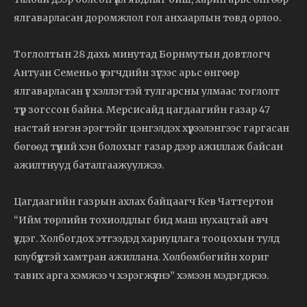
ялгаварласан доромжлол гол анхаарлын төвд орлоо.
Тоглолтын 28 дахь минутад Борнмутын довтлогч
Антуан Семеньо үзэгчдийн зүгээс арьс өнгөөр
ялгаварласан үг хэллэгтэй тулгарсны улмаас тоглолт
түр зогссон байна. Мерсисайд цагдаагийн газар 47
настай нэгэн эрэгтэйг цэнгэлдэх хүрээлэнгээс гаргасан
бөгөөд түүний хэн болохыг газар дээр ажиллаж байсан
ажилтнууд баталгаажуулжээ.
Цагдаагийн газрын ахлах байцаагч Кев Чаттертон
“Ийм төрлийн тохиолдлыг бид маш нухацтай авч
үздэг. Холбогдох этгээдэд хариуцлага тооцохын тулд
клубүүдтэй хамтран ажиллана. Хөлбөмбөгийн хориг
тавих арга хэмжээ ч хэрэгжүүлнэ” хэмээн мэдэгджээ.