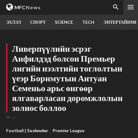
MFC
News
ЭХЛЭЛ
СПОРТ
SCIENCE
TECH
ЭНТЕРТАЙНМЕ
Ливерпүүлийн эсрэг
Анфилдэд болсон Премьер
лигийн нээлтийн тоглолтын
үеэр Борнмутын Антуан
Семеньо арьс өнгөөр
ялгаварласан доромжлолын
золиос боллоо
64
Football | Хөлбөмбөг
Premier League