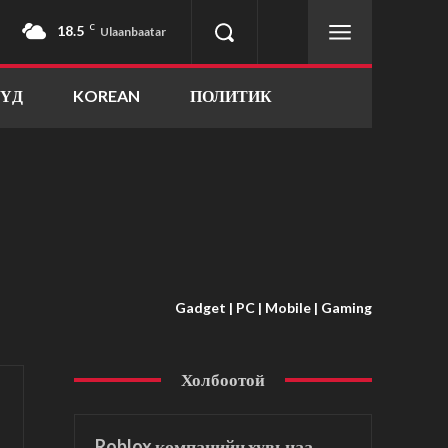
18.5
C
Ulaanbaatar
ҮҮД
KOREAN
ПОЛИТИК
Gadget | PC | Mobile | Gaming
Холбоотой
Roblox компанийн хувьцаа