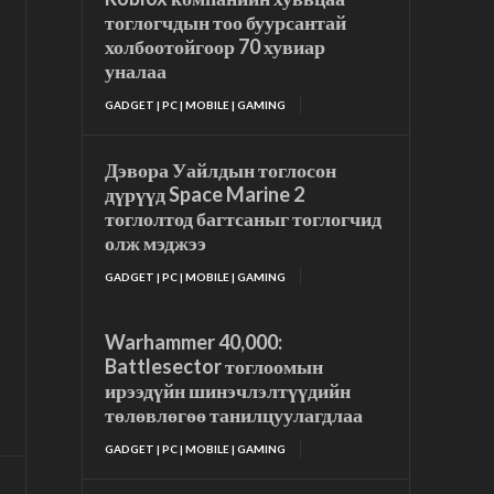
тоглогчдын тоо буурсантай
холбоотойгоор 70 хувиар
уналаа
GADGET | PC | MOBILE | GAMING
Дэвора Уайлдын тоглосон
дүрүүд Space Marine 2
тоглолтод багтсаныг тоглогчид
олж мэджээ
GADGET | PC | MOBILE | GAMING
Warhammer 40,000:
Battlesector тоглоомын
ирээдүйн шинэчлэлтүүдийн
төлөвлөгөө танилцуулагдлаа
GADGET | PC | MOBILE | GAMING