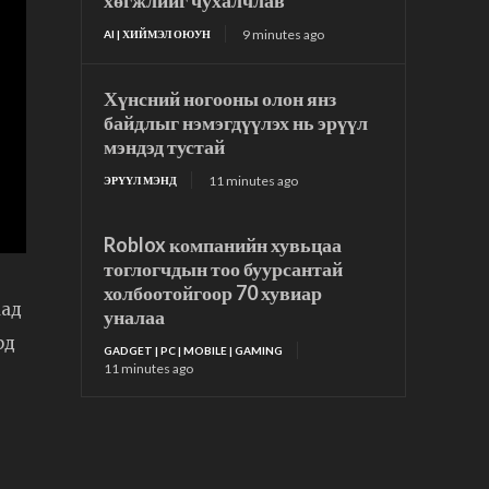
хөгжлийг чухалчлав
9 minutes ago
AI | ХИЙМЭЛ ОЮУН
Хүнсний ногооны олон янз
байдлыг нэмэгдүүлэх нь эрүүл
мэндэд тустай
11 minutes ago
ЭРҮҮЛ МЭНД
Roblox компанийн хувьцаа
тоглогчдын тоо буурсантай
холбоотойгоор 70 хувиар
аад
уналаа
рд
GADGET | PC | MOBILE | GAMING
11 minutes ago