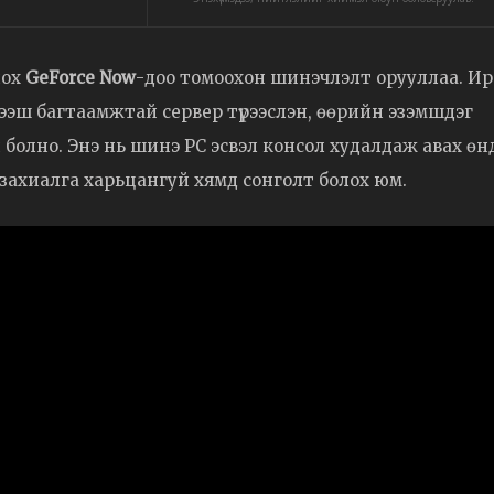
лох
GeForce Now
-доо томоохон шинэчлэлт орууллаа. Ир
 дээш багтаамжтай сервер түрээслэн, өөрийн эзэмшдэг
болно. Энэ нь шинэ PC эсвэл консол худалдаж авах өн
захиалга харьцангуй хямд сонголт болох юм.