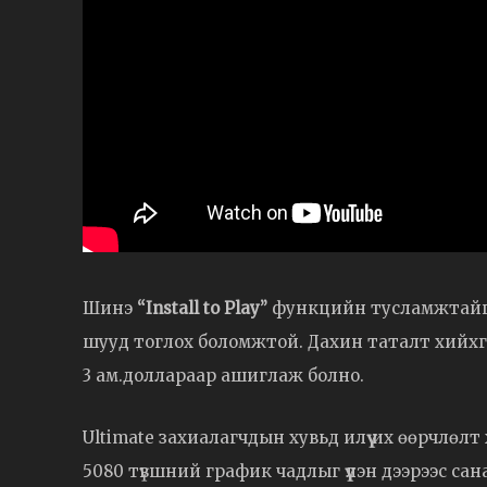
Шинэ
“Install to Play”
функцийн тусламжтайгаа
шууд тоглох боломжтой. Дахин таталт хийхгүйгэ
3 ам.доллараар ашиглаж болно.
Ultimate захиалагчдын хувьд илүү их өөрчлөлт
5080 түвшний график чадлыг үүлэн дээрээс с