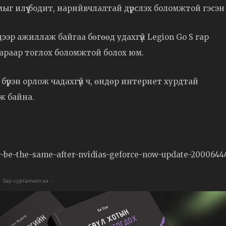
ыг илүү бодит, нарийвчлалтай дүрслэх боломжтой гэсэн ү
 дээр ажиллаж байгаа бөгөөд удахгүй Legion Go S гар
нараар тоглох боломжтой болох юм.
бүрэн орлож чадахгүй ч, өндөр интернет хурдтай
лж байна.
r-be-the-same-after-nvidias-geforce-now-update-2000644
- Зар сурталчилгаа -