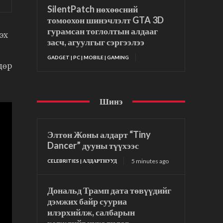
SilentPatch нөхөөсний
томоохон шинэчлэлт GTA 3D
гурамсан тоглолтын алдааг
эх
засч, агуулгыг сэргээлээ
GADGET | PC | MOBILE | GAMING
дөр
Шинэ
Элтон Жоны алдарт “Tiny
Dancer” дууны түүхээс
5 minutes ago
CELEBRITIES | АЛДАРТНУУД
Дональд Трамп дата төвүүдийг
дэмжих байр сууриа
илэрхийлж, салбарын