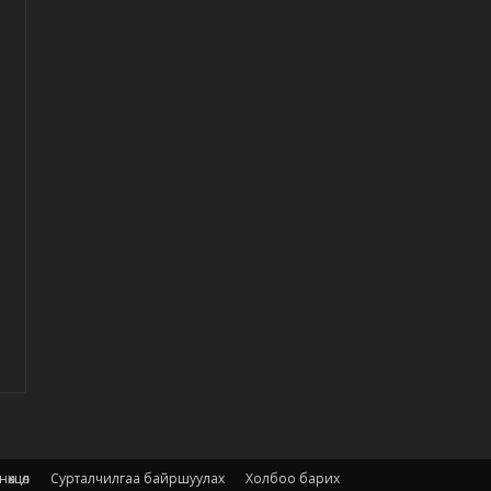
өхцөл
Сурталчилгаа байршуулах
Холбоо барих