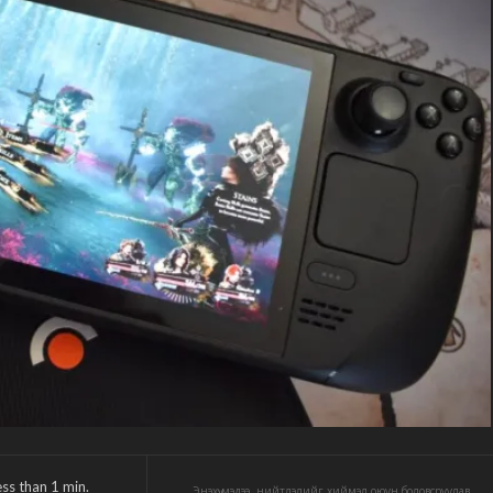
ess than 1
min.
Энэхүү мэдээ, нийтлэлийг хиймэл оюун боловсруулав.