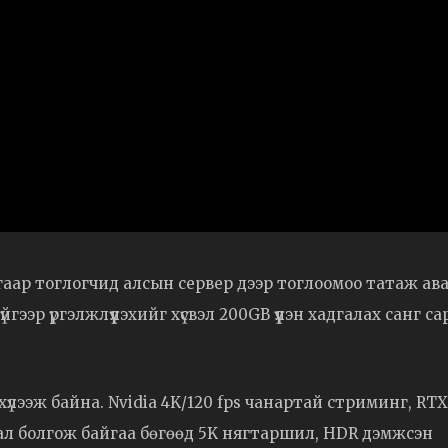
р тоглогчид алсын сервер дээр тоглоомоо татаж ав
эр үргэлжлүүлэхийг хүсвэл 200GB үүлэн хадгалах санг са
 хүлээж байна. Nvidia 4K/120 fps чанартай стриминг, RTX
анал болгож байгаа бөгөөд 5K нягтаршил, HDR дэмжсэн