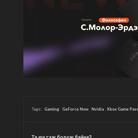
Tags:
Gaming
GeForce Now
Nvidia
Xbox Game Pas
Та юу гэж бодож байна?