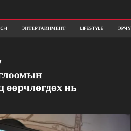
ECH
ЭНТЕРТАЙНМЕНТ
LIFESTYLE
ЭРЧ
w
оглоомын
 өөрчлөгдөх нь