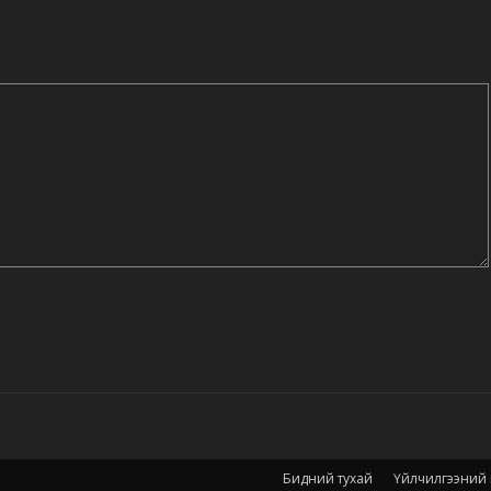
Бидний тухай
Үйлчилгээний н