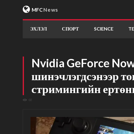
MFC
News
ЭХЛЭЛ
СПОРТ
SCIENCE
T
Nvidia GeForce No
шинэчлэгдсэнээр т
стримингийн ертөнц
68