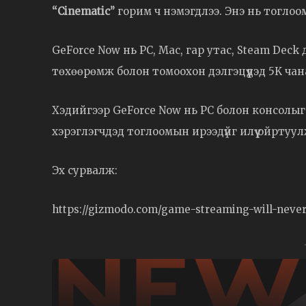
“Cinematic”
горим ч нэмэгдлээ. Энэ нь тоглоом
GeForce Now нь PC, Mac, гар утас, Steam Deck
төхөөрөмж болон томоохон дэлгэцүүдэд 5K ча
Хэдийгээр GeForce Now нь PC болон консолыг 
хэрэглэгчдэд тоглоомын ирээдүйг илүү ойртуу
Эх сурвалж:
https://gizmodo.com/game-streaming-will-neve