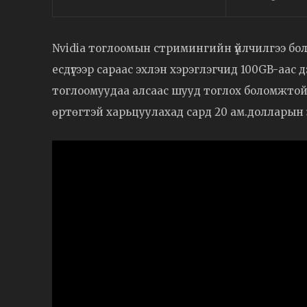
Nvidia тоглоомын стримингийн үйлчилгээ бо
есдүгээр сараас эхлэн хэрэглэгчид 100GB-аас
тоглоомуудаа алсаас шууд тоглох боломжтой 
өртөгтэй харьцуулахад сард 20 ам.долларын 