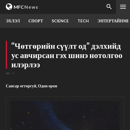
MFC
News
ЭХЛЭЛ
СПОРТ
SCIENCE
TECH
ЭНТЕРТАЙНМЕ
“Чөтгөрийн сүүлт од” дэлхийд
ус авчирсан гэх шинэ нотолгоо
илэрлээ
51
Сансар огторгуй, Одон орон