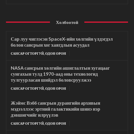
Холбоотой
Сар луу чиглэсэн SpaceX-ийн хөлгийн үлдэгдэл
болон сансрын хог хаягдлын асуудал
САНСАР ОГТОРГУЙ, ОДОН ОРОН
NASA сансрын хөлгийн ашиглалтын хугацааг
сунгахын тулд 1970-аад оны технологид
тулгуурласан шийдэл боловсруулжээ
САНСАР ОГТОРГУЙ, ОДОН ОРОН
Жэймс Вэбб сансрын дурангийн архивын
мэдээллээс эртний галактикийн шинэ нэр
дэвшигчийг илрүүлэв
САНСАР ОГТОРГУЙ, ОДОН ОРОН