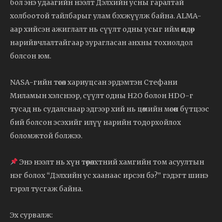
бол энэ удаагийн нээлт Дэлхийн усны гаралтай
холбоотой тайлбарыг улам бэхжүүлж байна. ALMA-
аар хийсэн ажиглалт нь сүүлт одны усыг ийм өндөр
нарийвчлалтайгаар зурагласан анхны тохиолдол
болсон юм.
NASA-гийн төсөл хариуцсан эрдэмтэн Стефани
Миламын хэлснээр, сүүлт одны H2O болон HDO-г
тусад нь судалснаар эдгээр хий нь цөмийн мөсөн бүтцээс
бий болсон эсэхийг илүү нарийн тодорхойлох
боломжтой болжээ.
Энэ нээлт нь хүн төрөлхтний хамгийн том асуултын
нэг болох “Дэлхийн ус хаанаас ирсэн бэ?” гэдэгт шинэ
гэрэл тусгаж байна.
Эх сурвалж: