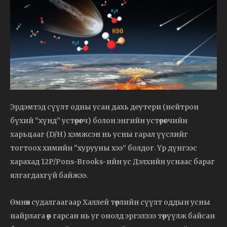
Эрдэмтэд сүүлт одны усан дахь деутери (нейтрон
бүхий “хүнд” устөрөгч) болон энгийн устөрөгчийн
харьцааг (D/H) хэмжсэн нь усны гарал үүслийг
тогтоох химийн “хурууны хээ” болдог. Үр дүнгээс
харахад 12P/Pons-Brooks-ийн ус Дэлхийн уснаас бараг
ялгагдахгүй байжээ.
Өмнөх судалгаагаар Халлей төрлийн сүүлт оддын усны
найрлага өөр гарсан нь уг онолд эргэлзээ төрүүлж байсан