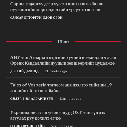
Сарны гадаргуу дээр үүссэн шинэ тогоо болон
пуужингийн мөргөлдөлтийн үр дүнг тогтоов
САНСАР ОГТОРГУЙ, ОДОН ОРОН
Шинэ
АНУ-ын Агаарын цэргийн хүчний командлагч асан
Фрэнк Кендаллийн нууцын зөвшөөрлийг цуцалжээ
ДЭЛХИЙ ДАХИНД
21 minutes ago
Tales of Vesperia тоглоом анх нээлтээ хийсний 19
жилийн ой тохиож байна
CELEBRITIES | АЛДАРТНУУД
53 minutes ago
Украины нисгэгчгүй онгоцууд ОХУ-ын гүн дэх
агуулах руу цохилт өгчээ
ГЕОПОЛИТИК | ДАЙН
59 minutes ago