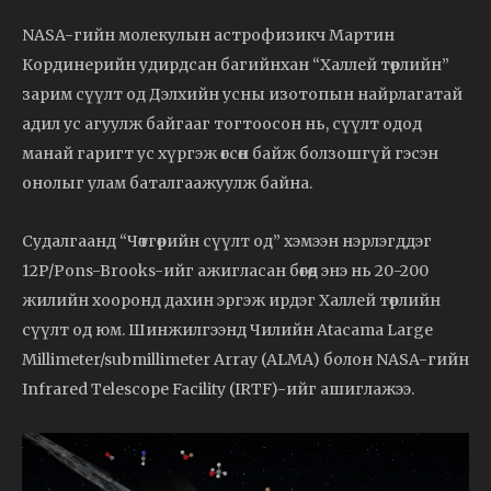
NASA-гийн молекулын астрофизикч Мартин
Кординерийн удирдсан багийнхан “Халлей төрлийн”
зарим сүүлт од Дэлхийн усны изотопын найрлагатай
адил ус агуулж байгааг тогтоосон нь, сүүлт одод
манай гаригт ус хүргэж өгсөн байж болзошгүй гэсэн
онолыг улам баталгаажуулж байна.
Судалгаанд “Чөтгөрийн сүүлт од” хэмээн нэрлэгддэг
12P/Pons-Brooks-ийг ажигласан бөгөөд энэ нь 20-200
жилийн хооронд дахин эргэж ирдэг Халлей төрлийн
сүүлт од юм. Шинжилгээнд Чилийн Atacama Large
Millimeter/submillimeter Array (ALMA) болон NASA-гийн
Infrared Telescope Facility (IRTF)-ийг ашиглажээ.