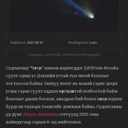
2025-08-19
Reading time:
1
min.
Published:
Энэхүү мэдээ, нийтлэлийг хиймэл оюун боловсруулав.
Судлаачид “Чөтгөр” хэмээн нэрлэгддэг 12P/Pons-Brooks
сүүлт одны ус Дэлхийн устай тун төстэй болохыг
тогтоосон байна. Энэхүү нээлт нь манай гариг дээрх
усны гарал сүүлт оддын мөргөлдөөнтэй холбоотой байж
болохыг дахин баталж, амьдрал бий болох нөхцөл хэрхэн
бүрдсэн талаарх таамгийг дэмжиж байна. Судалгааны
үр дүнг
Nature Astronomy
сэтгүүлд 2025 оны
наймдугаар сарын 8-нд нийтэлжээ.