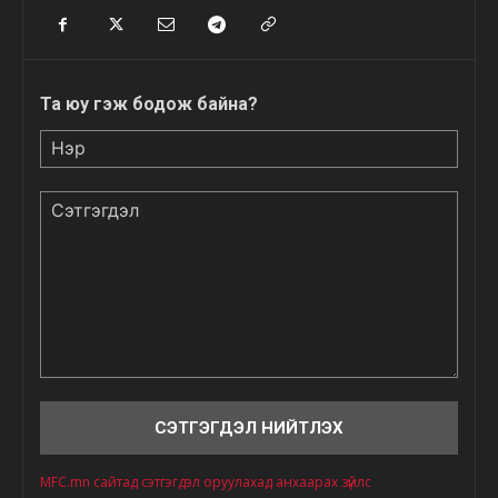
Та юу гэж бодож байна?
Нэр
Сэтгэгдэл
MFC.mn сайтад сэтгэгдэл оруулахад анхаарах зүйлс