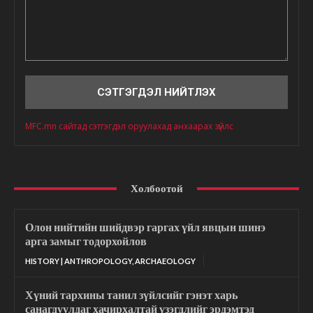
Сэтгэгдэл
MFC.mn сайтад сэтгэгдэл оруулахад анхаарах зүйлс
Холбоотой
Олон нийтийн шийдвэр гаргах үйл явцын шинэ
арга замыг тодорхойлов
HISTORY | ANTHROPOLOGY, ARCHAEOLOGY
Хүний тархины танил зүйлсийг гэнэт харь
санагдуулдаг хачирхалтай үзэгдлийг эрдэмтэд