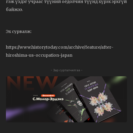
гэж үздэг учраас түүний оёдолчин түүнд хүрэх эрхгүй
байжээ.
Эх сурвалж:
https://www.historytoday.com/archive/feature/after-
hiroshima-us-occupation-japan
- Зар сурталчилгаа -