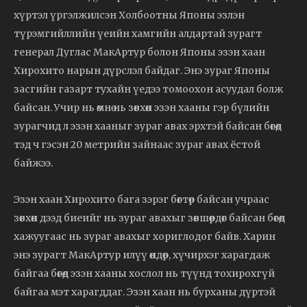
хүртэл үргэлжилсэн Холбоотны Японы эзлэн
түрэмгийллийн үеийн хамгийн алдартай зурагт
генерал Дуглас МакАртур болон Японы эзэн хаан
Хирохито нарын дүрслэл байдаг. Энэ зураг Японы
засгийн газарт тухайн үедээ томоохон асуудал болж
байсан. Учир нь өмнө нь зөвхөн эзэн хааны гэр бүлийн
зурагчид л эзэн хааныг зураг авах эрхтэй байсан бөгөөд
тэд ч гэсэн 20 метрийн зайнаас зураг авах ёстой
байжээ.
Эзэн хаан Хирохито бага зэрэг бөгтөр байсан учраас
зөвхөн дээд биеийг нь зураг авахыг зөвшөөрдөг байсан бөгөөд
хажуугаас нь зураг авахыг хориглодог байв. Харин
энэ зурагт МакАртур илүү өндөр, хүчирхэг харагдаж
байгаа бөгөөд эзэн хааны хослол нь түүнд тохирохгүй
байгаа мэт харагддаг. Эзэн хаан нь бурханы дүртэй