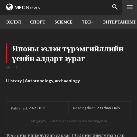
MFC
News
ЭХЛЭЛ
СПОРТ
SCIENCE
TECH
ЭНТЕРТАЙНМЕ
Японы эзлэн түрэмгийллийн
үеийн алдарт зураг
115
History | Anthropology, archaeology
2025-08-21
Reading time:
Less than 1
min.
Published:
Энэхүү мэдээ, нийтлэлийг хиймэл оюун боловсруулав.
1945 оны наймдугаар сараас 1952 оны дөрөвдүгээр сар