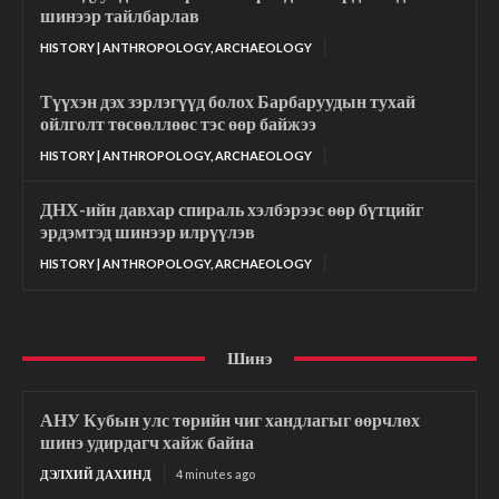
шинээр тайлбарлав
HISTORY | ANTHROPOLOGY, ARCHAEOLOGY
Түүхэн дэх зэрлэгүүд болох Барбаруудын тухай
ойлголт төсөөллөөс тэс өөр байжээ
HISTORY | ANTHROPOLOGY, ARCHAEOLOGY
ДНХ-ийн давхар спираль хэлбэрээс өөр бүтцийг
эрдэмтэд шинээр илрүүлэв
HISTORY | ANTHROPOLOGY, ARCHAEOLOGY
Шинэ
АНУ Кубын улс төрийн чиг хандлагыг өөрчлөх
шинэ удирдагч хайж байна
ДЭЛХИЙ ДАХИНД
4 minutes ago