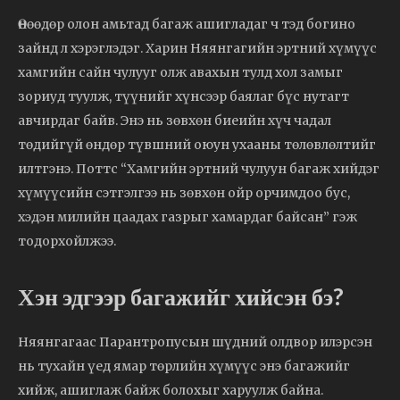
Өнөөдөр олон амьтад багаж ашигладаг ч тэд богино
зайнд л хэрэглэдэг. Харин Няянгагийн эртний хүмүүс
хамгийн сайн чулууг олж авахын тулд хол замыг
зориуд туулж, түүнийг хүнсээр баялаг бүс нутагт
авчирдаг байв. Энэ нь зөвхөн биеийн хүч чадал
төдийгүй өндөр түвшний оюун ухааны төлөвлөлтийг
илтгэнэ. Поттс “Хамгийн эртний чулуун багаж хийдэг
хүмүүсийн сэтгэлгээ нь зөвхөн ойр орчимдоо бус,
хэдэн милийн цаадах газрыг хамардаг байсан” гэж
тодорхойлжээ.
Хэн эдгээр багажийг хийсэн бэ?
Няянгагаас Парантропусын шүдний олдвор илэрсэн
нь тухайн үед ямар төрлийн хүмүүс энэ багажийг
хийж, ашиглаж байж болохыг харуулж байна.