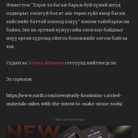
Финестон “Хэрэв та багаж барьж буй хүний шууд
олдворыг олохгүй бол яг аль төрөл зүйл ямар багаж
хийснийг баттай хэлэхэд хэцүү” хэмээн тайлбарласан
байна. Энэ нь эртний хүмүүсийн олон янз байдлыг
илүү өргөн хүрээнд ойлгох боломжийг олгож байгаа
юм.
Судалгаа
Science Advances
сэтгүүлд нийтлэгдсэн.
Эх сурвалж:
https://www.earth.com/news/early-hominins-carried-
materials-miles-with-the-intent-to-make-stone-tools/
- Зар сурталчилгаа -