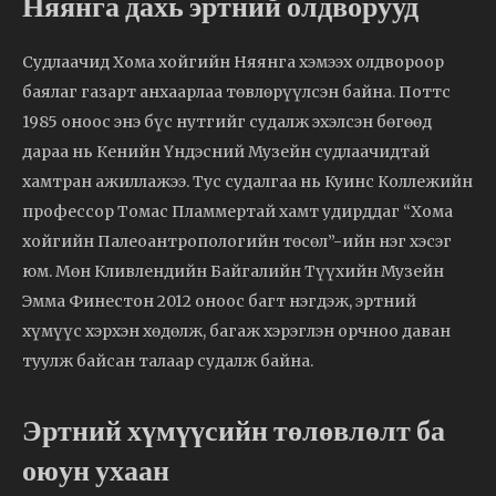
Няянга дахь эртний олдворууд
Судлаачид Хома хойгийн Няянга хэмээх олдвороор
баялаг газарт анхаарлаа төвлөрүүлсэн байна. Поттс
1985 оноос энэ бүс нутгийг судалж эхэлсэн бөгөөд
дараа нь Кенийн Үндэсний Музейн судлаачидтай
хамтран ажиллажээ. Тус судалгаа нь Куинс Коллежийн
профессор Томас Пламмертай хамт удирддаг “Хома
хойгийн Палеоантропологийн төсөл”-ийн нэг хэсэг
юм. Мөн Кливлендийн Байгалийн Түүхийн Музейн
Эмма Финестон 2012 оноос багт нэгдэж, эртний
хүмүүс хэрхэн хөдөлж, багаж хэрэглэн орчноо даван
туулж байсан талаар судалж байна.
Эртний хүмүүсийн төлөвлөлт ба
оюун ухаан