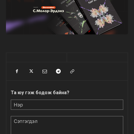
Та юу гэж бодож байна?
Нэр