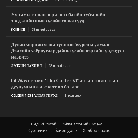
Уур амьсгалын өөрчлөлт ба ойн түймрийн
эрсдэлийн шинэ үеийн сорилтууд
SCIENCE
33 minutes ago
Дунай мөрний усны түвшин буурсны улмаас
Дэлхийн хоёрдугаар дайны үеийн цэргийн үлдэгдэл
илэрчээ
ДЭЛХИЙ ДАХИНД
38 minutes ago
Lil Wayne-ийн “Tha Carter VI” аялан тоглолтын
дуунуудын жагсаалт ил боллоо
CELEBRITIES | АЛДАРТНУУД
1 hour ago
Бидний тухай
Үйлчилгээний нөхцөл
Сурталчилгаа байршуулах
Холбоо барих