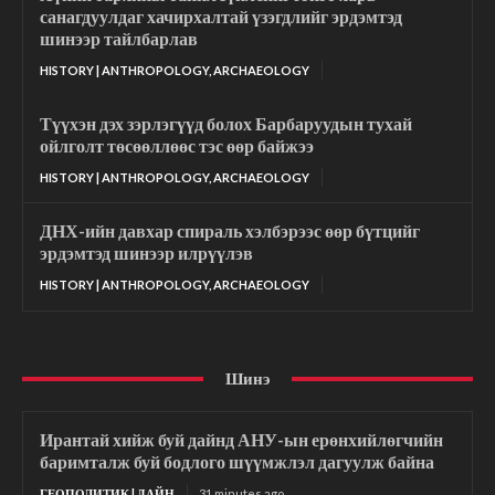
санагдуулдаг хачирхалтай үзэгдлийг эрдэмтэд
шинээр тайлбарлав
HISTORY | ANTHROPOLOGY, ARCHAEOLOGY
Түүхэн дэх зэрлэгүүд болох Барбаруудын тухай
ойлголт төсөөллөөс тэс өөр байжээ
HISTORY | ANTHROPOLOGY, ARCHAEOLOGY
ДНХ-ийн давхар спираль хэлбэрээс өөр бүтцийг
эрдэмтэд шинээр илрүүлэв
HISTORY | ANTHROPOLOGY, ARCHAEOLOGY
Шинэ
Ирантай хийж буй дайнд АНУ-ын ерөнхийлөгчийн
баримталж буй бодлого шүүмжлэл дагуулж байна
ГЕОПОЛИТИК | ДАЙН
31 minutes ago