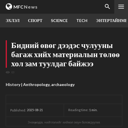
MFC
News
ЭХЛЭЛ
СПОРТ
SCIENCE
TECH
ЭНТЕРТАЙНМЕ
Бидний өвөг дээдэс чулууны
багаж хийх материалын төлөө
хол зам туулдаг байжээ
69
History | Anthropology, archaeology
2025-08-21
Reading time:
1
min.
Published:
Энэхүү мэдээ, нийтлэлийг хиймэл оюун боловсруулав.