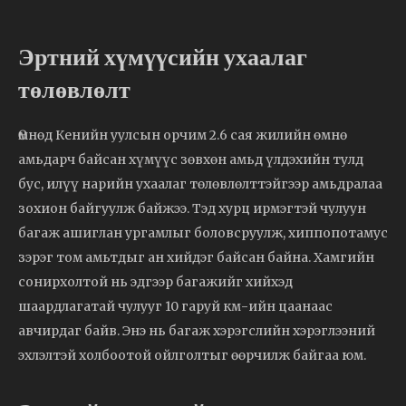
Эртний хүмүүсийн ухаалаг
төлөвлөлт
Өмнөд Кенийн уулсын орчим 2.6 сая жилийн өмнө
амьдарч байсан хүмүүс зөвхөн амьд үлдэхийн тулд
бус, илүү нарийн ухаалаг төлөвлөлттэйгээр амьдралаа
зохион байгуулж байжээ. Тэд хурц ирмэгтэй чулуун
багаж ашиглан ургамлыг боловсруулж, хиппопотамус
зэрэг том амьтдыг ан хийдэг байсан байна. Хамгийн
сонирхолтой нь эдгээр багажийг хийхэд
шаардлагатай чулууг 10 гаруй км-ийн цаанаас
авчирдаг байв. Энэ нь багаж хэрэгслийн хэрэглээний
эхлэлтэй холбоотой ойлголтыг өөрчилж байгаа юм.