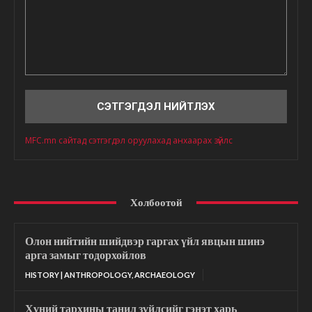
Сэтгэгдэл
MFC.mn сайтад сэтгэгдэл оруулахад анхаарах зүйлс
Холбоотой
Олон нийтийн шийдвэр гаргах үйл явцын шинэ
арга замыг тодорхойлов
HISTORY | ANTHROPOLOGY, ARCHAEOLOGY
Хүний тархины танил зүйлсийг гэнэт харь