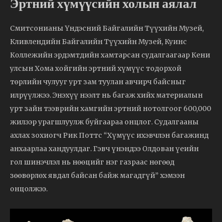
Эртний хүмүүсийн холын аялал
Смитсонианы Үндэсний Байгалийн Түүхийн Музей,
Кливлендийн Байгалийн Түүхийн Музей, Куинс
Коллежийн эрдэмтдийн хамтарсан судалгаагаар Кени
улсын Хома хойгийн эртний хүмүүс тодорхой
төрлийн чулууг урт зам туулан авчирч байсныг
илрүүлжээ. Энэхүү нээлт нь багаж хийх материалын
урт зайн тээврийн хамгийн эртний нотолгоог 600,000
жилээр урагшлуулж буйгаараа онцлог. Судалгааны
ахлах зохиогч Рик Поттс “Хүмүүс ихэвчлэн багажинд
анхаарлаа хандуулдаг. Гэвч үнэндээ Олдован үеийн
гол шинэчлэл нь нөөцийг нэг газраас нөгөөд
зөөвөрлөх явдал байсан байж магадгүй” хэмээн
онцолжээ.