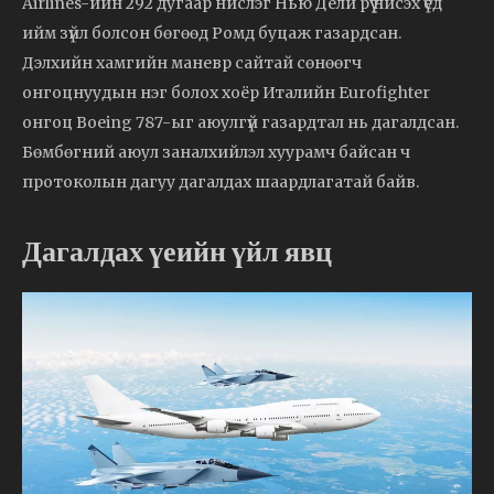
Airlines-ийн 292 дугаар нислэг Нью Дели рүү нисэх үед
ийм зүйл болсон бөгөөд Ромд буцаж газардсан.
Дэлхийн хамгийн маневр сайтай сөнөөгч
онгоцнуудын нэг болох хоёр Италийн Eurofighter
онгоц Boeing 787-ыг аюулгүй газардтал нь дагалдсан.
Бөмбөгний аюул заналхийлэл хуурамч байсан ч
протоколын дагуу дагалдах шаардлагатай байв.
Дагалдах үеийн үйл явц