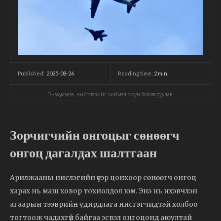
2025-08-26
Reading time:
2
min.
Published:
Энэхүү мэдээ, нийтлэлийг хиймэл оюун боловсруулав.
Зорчигчийн онгоцыг сөнөөгч
онгоц дагалдах шалтгаан
Арилжааны нислэгийн үеэр цонхоор сөнөөгч онгоц
харах нь маш ховор тохиолдол юм. Энэ нь ихэвчлэн
агаарын тээврийн удирдлага нисгэгчидтэй холбоо
тогтоож чадахгүй байгаа эсвэл онгоцонд аюултай