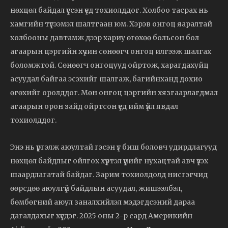
нөхцөл байдал үүссэн үед тохиолддог. Холбоо тасрах нь
хамгийн түгээмэл шалтгаан юм. Хэрэв онгоц яаралтай
холбооны давтамж дээр хариу өгөхөө больсон бол
агаарын цэргийн хүчин сөнөөгч онгоц илгээж шалгах
боломжтой. Сөнөөгч онгоцууд ойртож, харагдахуйц
асуудал байгаа эсэхийг шалгаж, багийнханд дохио
өгөхийг оролддог. Мөн онгоц цэргийн хязгаарлагдмал
агаарын орон зайд ойртсон үед ийм үйл явдал
тохиолддог.
Энэ нь үргэлж аюултай гэсэн үг биш боловч удирдлагууд
нөхцөл байдлыг ойлгох хүртэл үүнийг нухацтай авч үзэх
шаардлагатай байдаг. Зарим тохиолдолд нисгэгчид
өөрсдөө аюулгүй байдлын асуудал, жишээлбэл,
бөмбөгний аюул заналхийлэл мэдэгдсэний дараа
дагалдахыг хүсдэг. 2025 оны 2-р сард Америкийн