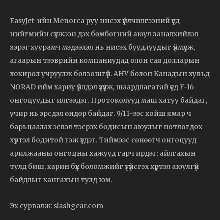
EasyJet-ийн Menorca руу нисэх үйлчилгээний үед
нийгмийн сүлжээн дэх бөмбөгний аюул заналхийлэл
зэрэг хуурамч мэдээлэл нь нисэх буудлуудыг үймүүлж,
агаарын тээврийн компаниудад олон сая долларын
хохирол учруулж болзошгүй. АНУ болон Канадын хувьд
NORAD ийм хариу үйлдэл үзүүлж, шаардлагатай үед F-16
онгоцуудыг илгээдэг. Протоколууд маш хатуу байдаг,
учир нь эрсдэл өндөр байдаг. 9/11-ээс хойш ямар ч
барьцаалах эсвэл тэсрэх бодисын аюулыг нотлогдох
хүртэл бодитой гэж үздэг. Тиймээс сөнөөгч онгоцууд
арилжааны онгоцны хажууд гарч ирдэг: айлгахын
тулд биш, харин бүх боломжийг үгүйсгэх хүртэл аюулгүй
байдлыг хангахын тулд юм.
Эх сурвалж: slashgear.com