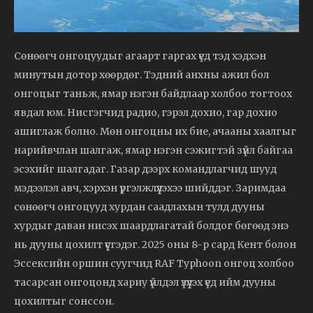
Сөнөөгч онгоцуудыг агаарт гаргах үед тэд хэдхэн
минутын дотор хөөрдөг. Тэдний анхны ажил бол
онгоцыг таньж, ямар нэгэн байдлаар холбоо тогтоох
явдал юм. Нисгэгчид радио, гэрэл дохио, гар дохио
ашиглаж болно. Мөн онгоцны их бие, ачааны хаалгыг
нарийвчлан шалгаж, ямар нэгэн сэжигтэй зүйл байгаа
эсэхийг шалгадаг. Газар дээрх командлагчид шууд
мэдээлэл авч, хэрхэн үргэлжлүүлэхээ шийддэг. Заримдаа
сөнөөгч онгоцууд хурдан саадлахын тулд дууны
хурдыг даван нисэх шаардлагатай болдог бөгөөд энэ
нь дууны цохилт үүсгэдэг. 2025 оны 8-р сард Кент болон
Эссексийн оршин суугчид RAF Typhoon онгоц холбоо
тасарсан онгоцонд хариу үйлдэл үзүүлэх үед ийм дууны
цохилтыг сонссон.