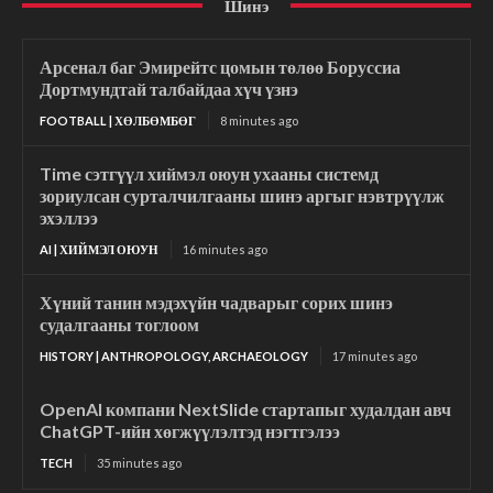
Шинэ
Арсенал баг Эмирейтс цомын төлөө Боруссиа
Дортмундтай талбайдаа хүч үзнэ
FOOTBALL | ХӨЛБӨМБӨГ
8 minutes ago
Time сэтгүүл хиймэл оюун ухааны системд
зориулсан сурталчилгааны шинэ аргыг нэвтрүүлж
эхэллээ
AI | ХИЙМЭЛ ОЮУН
16 minutes ago
Хүний танин мэдэхүйн чадварыг сорих шинэ
судалгааны тоглоом
HISTORY | ANTHROPOLOGY, ARCHAEOLOGY
17 minutes ago
OpenAI компани NextSlide стартапыг худалдан авч
ChatGPT-ийн хөгжүүлэлтэд нэгтгэлээ
TECH
35 minutes ago