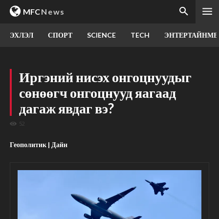
MFC
News
ЭХЛЭЛ
СПОРТ
SCIENCE
TECH
ЭНТЕРТАЙНМЕ
Иргэний нисэх онгоцнуудыг
сөнөөгч онгоцнууд яагаад
дагаж явдаг вэ?
52
Геополитик | Дайн