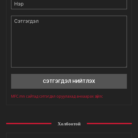
Нэр
Сэтгэгдэл
MFC.mn сайтад сэтгэгдэл оруулахад анхаарах зүйлс
Холбоотой