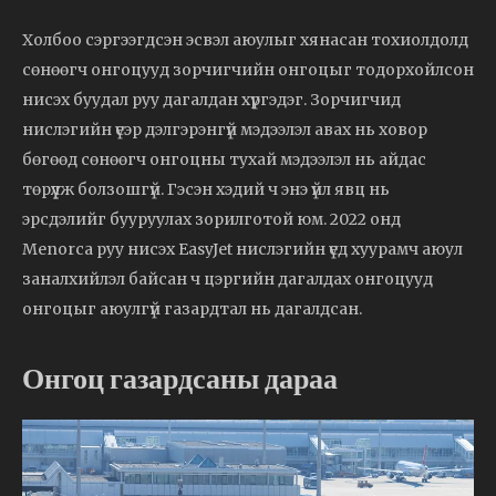
Холбоо сэргээгдсэн эсвэл аюулыг хянасан тохиолдолд
сөнөөгч онгоцууд зорчигчийн онгоцыг тодорхойлсон
нисэх буудал руу дагалдан хүргэдэг. Зорчигчид
нислэгийн үеэр дэлгэрэнгүй мэдээлэл авах нь ховор
бөгөөд сөнөөгч онгоцны тухай мэдээлэл нь айдас
төрүүлж болзошгүй. Гэсэн хэдий ч энэ үйл явц нь
эрсдэлийг бууруулах зорилготой юм. 2022 онд
Menorca руу нисэх EasyJet нислэгийн үед хуурамч аюул
заналхийлэл байсан ч цэргийн дагалдах онгоцууд
онгоцыг аюулгүй газардтал нь дагалдсан.
Онгоц газардсаны дараа