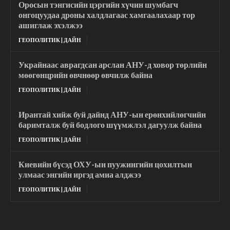
Оросын тэнгисийн цэргийн хүчин шумбагч
онгоцуудаа дроны халдлагаас хамгаалахаар тор
ашиглаж эхэлжээ
ГЕОПОЛИТИК | ДАЙН
Украйнаас аврагдсан арслан АНУ-д ховор төрлийн
мөөгөнцрийн өвчнөөр өвчилж байна
ГЕОПОЛИТИК | ДАЙН
Ирантай хийж буй дайнд АНУ-ын ерөнхийлөгчийн
баримталж буй бодлого шүүмжлэл дагуулж байна
ГЕОПОЛИТИК | ДАЙН
Киевийн бүсэд ОХУ-ын пуужингийн цохилтын
улмаас энгийн иргэд амиа алджээ
ГЕОПОЛИТИК | ДАЙН