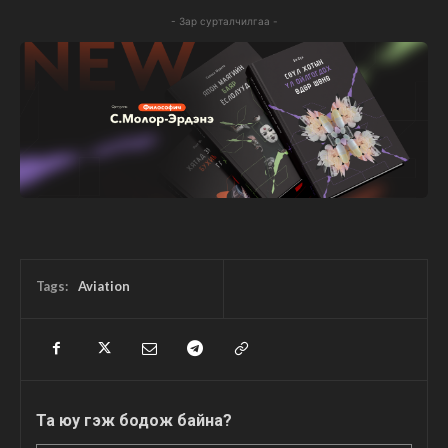
- Зар сурталчилгаа -
Tags:
Aviation
Та юу гэж бодож байна?