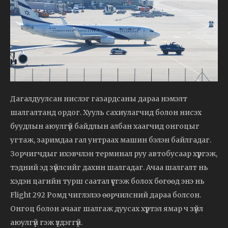
Дагалдуулсан нислэг газардсаны дараа нэмэлт
шалгалтанд ордог. Хууль сахиулагчид болон нисэх
буудлын аюулгүй байдлын албан хаагчид онгоцыг
угтаж, заримдаа гал унтраах машин бэлэн байлгадаг.
Зорчигчдыг ихэвчлэн терминал руу автобусаар хүргэж,
тэдний эд зүйлсийг дахин шалгадаг. Ачаа шалгалт нь
хэдэн цагийн турш саатал үүсгэж болох бөгөөд энэ нь
Flight 292 Ромд чиглэлээ өөрчилсний дараа болсон.
Онгоц болон ачааг шалгаж дуусах хүртэл ямар ч зүйл
аюулгүй гэж үздэггүй.