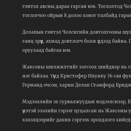
гэмтэл авсны дараа гарсан юм. Тоглолтод Ч
тоглогчоо ойрын 8 долоо хоног талбайд гарах
Делапын гэмтэл Челсигийн довтолгооны шуг
ганц эрүүл, ахмад довтлогч болж үлдээд байн
оруулаад байгаа юм.
Жаксоны шилжилтийг зогсоох шийдвэр нь сүү
нэг байлаа. Үүнд Кристофер Нкунку 36 сая фун
Германд очсон, харин Делап Стамфорд Бридж д
Мэдээллийн эх сурвалжуудын мэдээлснээр, Б
үнэтэй зээлийн гэрээг цуцалсан нь Жаксоны уу
хэлэлцээрийг дахин сэргээх оролдлого хийгд