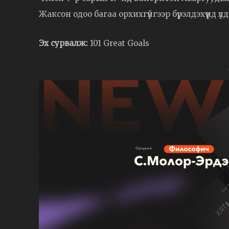
Жаксон одоо багаа орхихгүйгээр бүрэлдэхүүнд ү
Эх сурвалж:
101 Great Goals