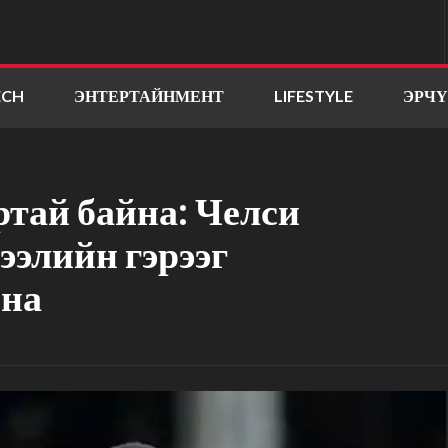
ECH
ЭНТЕРТАЙНМЕНТ
LIFESTYLE
ЭРЧ
тай байна: Челси
элийн гэрээг
йна