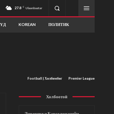
27.8
C
Ulaanbaatar
ҮҮД
KOREAN
ПОЛИТИК
Football | Хөлбөмбөг
Premier League
Холбоотой
Ливерпүүл Барселонагийн