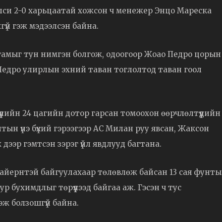
елси 2-0 харьцаатай хожсон ч менежер Энцо Мареска
гүй гэж мэдээлсэн байна.
амыг тун нимгэн болгож, одоогоор Жоао Педро цорын
а. Педро улирлын эхний таван тоглолтод таван гоол
лийн 24 цагийн дотор гарсан томоохон өөрчлөлтүүдийн
тын үнэ бүхий гэрээгээр АС Милан руу явсан, Жаксон
ээр гэмтсэн зэрэг үйл явдлууд багтана.
айернтэй байгуулахаар төлөвлөж байсан 13 сая фунт
р бухимдлыг төрүүлээд байгаа аж. Гэсэн ч тус
эж болзошгүй байна.