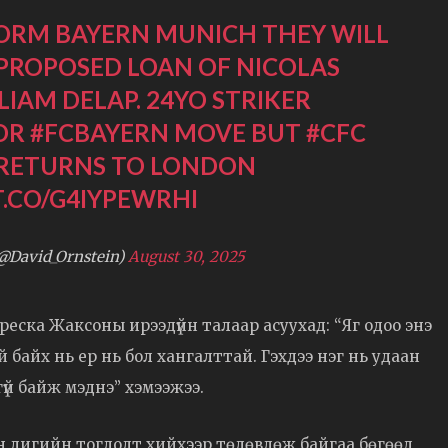
FORM BAYERN MUNICH THEY WILL
PROPOSED LOAN OF NICOLAS
LIAM DELAP. 24YO STRIKER
FOR
#FCBAYERN
MOVE BUT
#CFC
 RETURNS TO LONDON
T.CO/G4IYPEWRHI
@David_Ornstein)
August 30, 2025
ска Жаксоны ирээдүйн талаар асуухад: “Яг одоо энэ
 байх нь ер нь бол хангалттай. Гэхдээ нэг нь удаан
гүй байж мэднэ” хэмээжээ.
н лигийн тоглолт хийхээр төлөвлөж байгаа бөгөөд