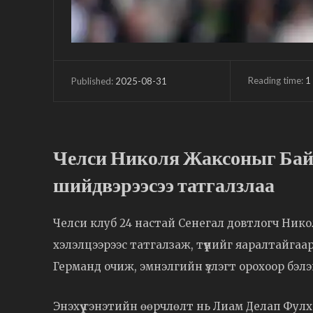
Reading time:
1
2025-08-31
Published:
Челси Николя Жаксоныг Байе
шийдвэрээсээ татгалзлаа
Челси клуб 24 настай Сенегал довтлогч Нико
хэлэлцээрээс татгалзаж, түүнийг яаралтайга
Германд очиж, эмнэлгийн үзлэгт орохоор бэл
Энэхүү гэнэтийн өөрчлөлт нь Лиам Делап Фул