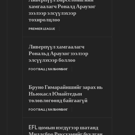
хамгаалагч Роналд Араухог
зээлээр элсүүлэхээр
тохиролцлоо
PREMIER LEAGUE
Ливерпүүл хамгаалагч
Рональд Араухог зээлээр
элсүүлэхээр боллоо
FOOTBALL | ХӨЛБӨМБӨГ
Бруно Гимарайншийг зарах нь
Ньюкасл Юнайтедын
төлөвлөгөөнд байгаагүй
FOOTBALL | ХӨЛБӨМБӨГ
EFL цомын нэгдүгээр шатанд
Мидлсбро Рексхэмийг буулган