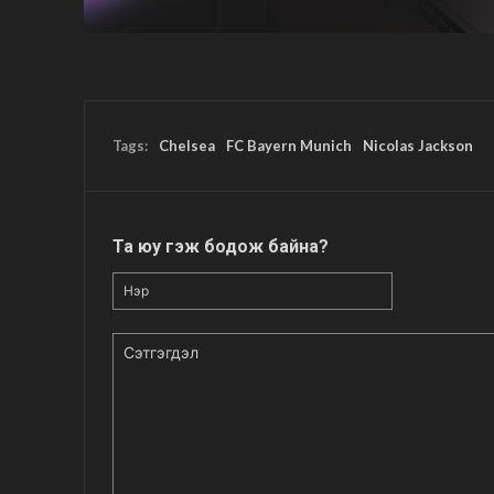
Tags:
Chelsea
FC Bayern Munich
Nicolas Jackson
Та юу гэж бодож байна?
Нэр