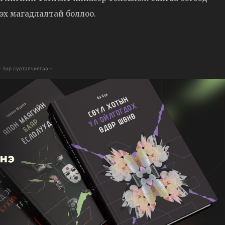
лдэх магадлалтай боллоо.
- Зар сурталчилгаа -