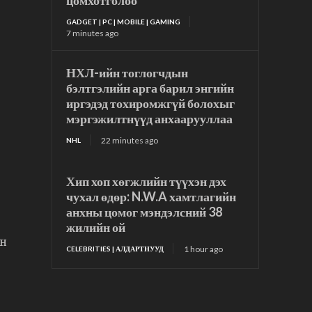
цомхотголоо
GADGET | PC | MOBILE | GAMING
7 minutes ago
НХЛ-ийн тоглогчдын
бэлтгэлийн арга барил энгийн
иргэдэд тохиромжгүй болохыг
мэргэжилтнүүд анхаарууллаа
22 minutes ago
NHL
Хип хоп хөгжлийн түүхэн дэх
чухал өдөр: N.W.A хамтлагийн
анхны цомог мэндэлсний 38
жилийн ой
ын
1 hour ago
CELEBRITIES | АЛДАРТНУУД