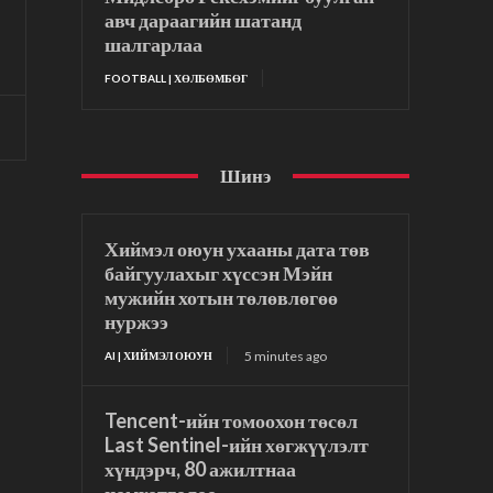
авч дараагийн шатанд
шалгарлаа
FOOTBALL | ХӨЛБӨМБӨГ
Шинэ
Хиймэл оюун ухааны дата төв
байгуулахыг хүссэн Мэйн
мужийн хотын төлөвлөгөө
нуржээ
5 minutes ago
AI | ХИЙМЭЛ ОЮУН
Tencent-ийн томоохон төсөл
Last Sentinel-ийн хөгжүүлэлт
хүндэрч, 80 ажилтнаа