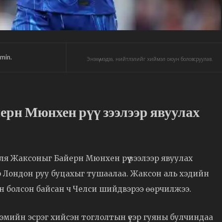
min.
Энэхүү мэдээ, нийтлэлийг хиймэл оюун боловсруулав.
рн Мюнхен рүү зээлээр явуулах
ля Жаксоныг Байерн Мюнхен рүү зээлээр явуулах
ар Лондон руу буцахыг тушаалаа. Жаксон аль хэдийн
эн болсон байсан ч Челси шийдвэрээ өөрчилжээ.
хэмийн эсрэг хийсэн тоглолтын үеэр гуяны булчиндаа