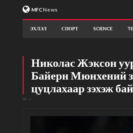
MFC
News
ЭХЛЭЛ
СПОРТ
SCIENCE
T
Николас Жэксон уур
Байерн Мюнхений зэ
цуцлахаар зэхэж ба
69