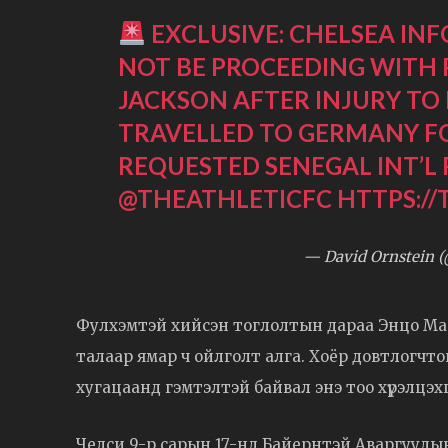
EXCLUSIVE: CHELSEA IN
NOT BE PROCEEDING WITH 
JACKSON AFTER INJURY TO 
TRAVELLED TO GERMANY 
REQUESTED SENEGAL INT’L
@THEATHLETICFC
HTTPS://
— David Ornstein (
Фулхэмтэй хийсэн тоглолтын дараа Энцо Маре
талаар ямар ч ойлголт алга. Хоёр довтлогчтой
хугацаанд гэмтэлтэй байвал энэ тоо хүрэлцэх
Челси 9-р сарын 17-нд Байернтэй Аваргууды