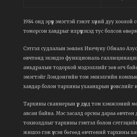
1984 онд эрүүл эмэгтэй гэнэт хүний дуу хоол
томорсон хавдрыг илрүүлэхэд тус болсон өвөр
Сэтгэл судлалын зөвлөх Икечуку Обиало Азуонь
өвчтөнд эхэндээ функциональ галлюцинацийн 
амьдралын тодорхой мэдээллийг зөв өгч бай
эмэгтэйг Лондонгийн том эмнэлгийн компью
хавдар болон тархины ухаанцрын үрэвслийг ил
Тархины сканнерын үр дүнд том хэмжээний м
авсан байна. Мэс засалд орсны дараа өвчтөн 
тохиолдлыг тархины гэмтэл болон сэтгэци
жишээ гэж үзсэн бөгөөд өвчтөний тархины ха