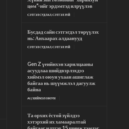
цөм”-ийг эрдэмтэд илрүүлэв
СЭТГЭЛ СУДЛАЛ, СЭТГЭЛ ЗҮЙ
Бусдад сайн сэтгэгдэл төрүүлэх
нь: Анхаарах алдаанууд
СЭТГЭЛ СУДЛАЛ, СЭТГЭЛ ЗҮЙ
Gen Z үеийнхэн харилцааны
асуудлаа шийдвэрлэхдээ
хиймэл оюун ухаан ашиглаж
байгаа нь шүүмжлэл дагуулж
байна
AI | ХИЙМЭЛ ОЮУН
Та орхих ёстой зүйлдээ
хэтэрхий их хамааралтай
байгааг илтгэх 15 шинж тэмдэг