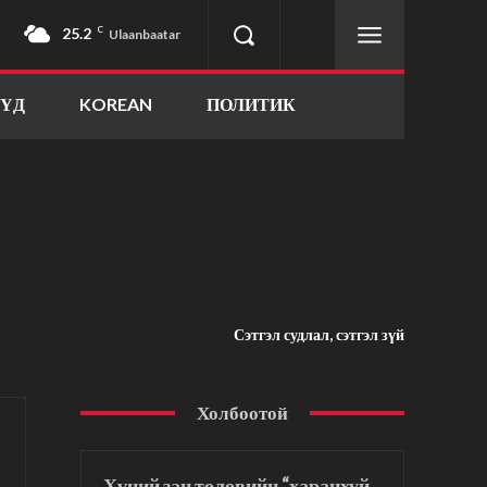
25.2
C
Ulaanbaatar
ҮҮД
KOREAN
ПОЛИТИК
Сэтгэл судлал, сэтгэл зүй
Холбоотой
Хүний зан төлөвийн “харанхуй