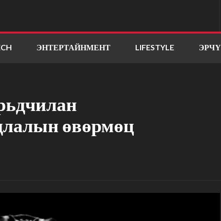
ECH
ЭНТЕРТАЙНМЕНТ
LIFESTYLE
ЭРЧ
рьдчилан
удлалын өвөрмөц