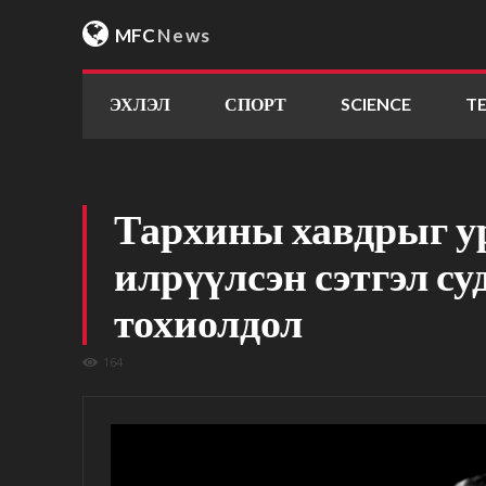
MFC
News
ЭХЛЭЛ
СПОРТ
SCIENCE
T
Тархины хавдрыг у
илрүүлсэн сэтгэл с
тохиолдол
164