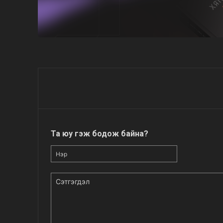
Та юу гэж бодож байна?
Нэр