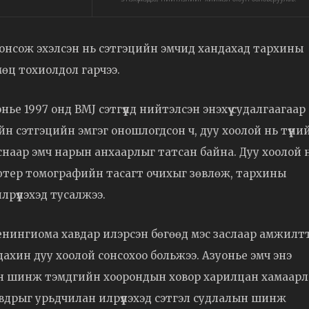
ой сонсож эхэлсэн нь сэтгэцийн эмчид хандахад тархины
мөц тохиолдол гарчээ.
е 1997 онд BMJ сэтгүүлд нийтэлсэн энэхүү судалгаагаар
сэтгэцийн эмгэг оношлогдсон ч, дуу хоолой нь түүни
снаар эмч нарын анхаарлыг татсан байна. Дуу хоолой 
тер томографийн тасагт очихыг зөвлөж, тархины
рүүлэхэд тусалжээ.
енингиома хавдар илэрсэн бөгөөд мэс заслаар амжилт
дахин дуу хоолой сонсохоо больжээ. Азуонье эмч энэ
йн шинж тэмдгийн хоорондын ховор харилцан хамаар
вдрыг урьдчилан илрүүлэхэд сэтгэл судлалын шинж