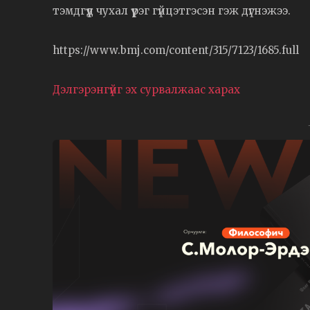
тэмдгүүд чухал үүрэг гүйцэтгэсэн гэж дүгнэжээ.
https://www.bmj.com/content/315/7123/1685.full
Дэлгэрэнгүйг эх сурвалжаас харах