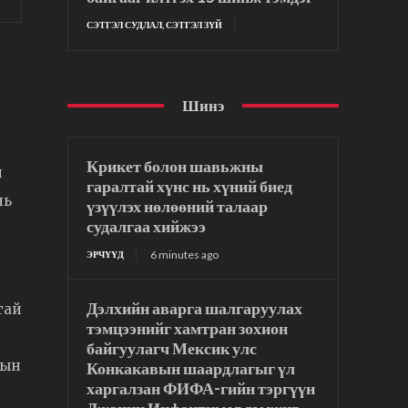
СЭТГЭЛ СУДЛАЛ, СЭТГЭЛ ЗҮЙ
Шинэ
Крикет болон шавьжны
й
гаралтай хүнс нь хүний биед
нь
үзүүлэх нөлөөний талаар
судалгаа хийжээ
6 minutes ago
ЭРЧҮҮД
Дэлхийн аварга шалгаруулах
тай
тэмцээнийг хамтран зохион
байгуулагч Мексик улс
лын
Конкакавын шаардлагыг үл
харгалзан ФИФА-гийн тэргүүн