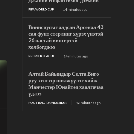
Джанни Инфантимог дэмжив
14 minutes ago
FIFA WORLD CUP
Винисиусыг алдсан Арсенал 43
сая фунт стерлинг хүрэх үнэтэй
26 настай вингертэй
холбогджээ
14 minutes ago
PREMIER LEAGUE
Алтай Байындыр Селта Виго
руу зээлээр шилжүүлэг хийж
Манчестер Юнайтед хаалгачаа
үдлээ
16 minutes ago
FOOTBALL | ХӨЛБӨМБӨГ