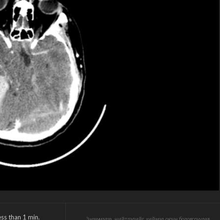
ess than 1
min.
Энэхүү мэдээ, нийтлэлийг хиймэл оюун боловсруулав.