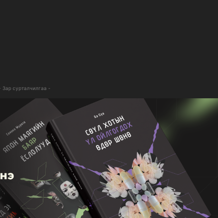
- Зар сурталчилгаа -