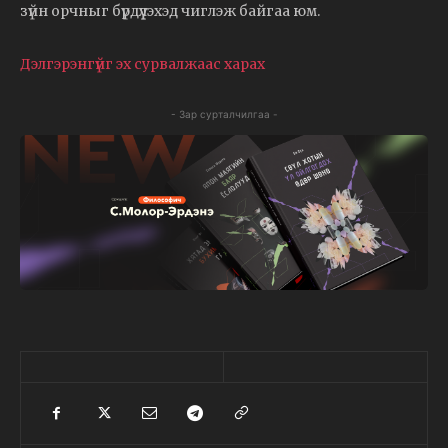
зүйн орчныг бүрдүүлэхэд чиглэж байгаа юм.
Дэлгэрэнгүйг эх сурвалжаас харах
- Зар сурталчилгаа -