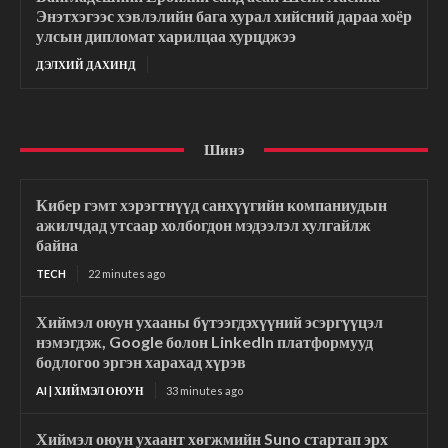
Энэтхэгээс хэвлэлийн бага хурал хийсний дараа хоёр
улсын дипломат харилцаа хурцджээ
ДЭЛХИЙ ДАХИНД
Шинэ
Кибер гэмт хэрэгтнүүд санхүүгийн компаниудын
ажилчдад утсаар холбогдон мэдээлэл хулгайлж
байна
TECH
22 minutes ago
Хиймэл оюун ухааны бүтээгдэхүүний эсэргүүцэл
нэмэгдэж, Google болон LinkedIn платформууд
бодлогоо эргэн харахад хүрэв
AI | ХИЙМЭЛ ОЮУН
33 minutes ago
Хиймэл оюун ухаант хөгжмийн Suno стартап эрх