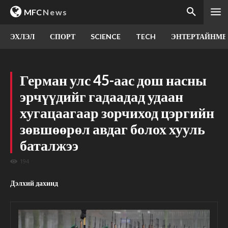
MFC
News
ЭХЛЭЛ
СПОРТ
SCIENCE
TECH
ЭНТЕРТАЙНМЕ
Герман улс 45-аас дош насны
эрчүүдийг гадаадад удаан
хугацаагаар зорчиход цэргийн
зөвшөөрөл авдаг болох хууль
баталжээ
194
Дэлхий дахинд