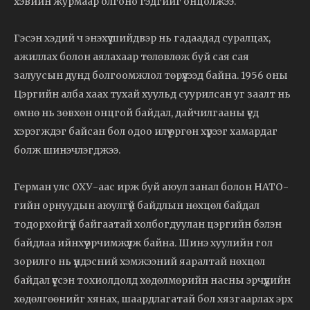
хэвийн журмаар олгоно гэдгийг онцолжээ.
Гэсэн хэдий ч энэхүү шийдвэр нь гадаадад суралцах,
ажиллах болон аялахаар төлөвлөж буй сая сая
залуусын дунд болгоомжлол төрүүлээд байна. 1956 оны
Цэргийн алба хаах тухай хуульд суурилсан уг заалт нь
өмнө нь зөвхөн онцгой байдал, дайчилгааны үед
хэрэгждэг байсан бол одоо илүү өргөн хүрээг хамардаг
болж шинэчлэгджээ.
Герман улс ОХУ-аас ирж буй аюул занал болон НАТО-
гийн орнуудын аюулгүй байдлын нөхцөл байдал
тодорхойгүй байгаатай холбогдуулан цэргийн бэлэн
байдлаа ийнхүү эрчимжүүлж байна. Шинэ хуулийн гол
зорилго нь үндэсний хэмжээний яаралтай нөхцөл
байдал үүссэн тохиолдолд хөдөлмөрийн насны эрчүүдийн
хөдөлгөөнийг хянах, шаардлагатай бол хязгаарлах эрх