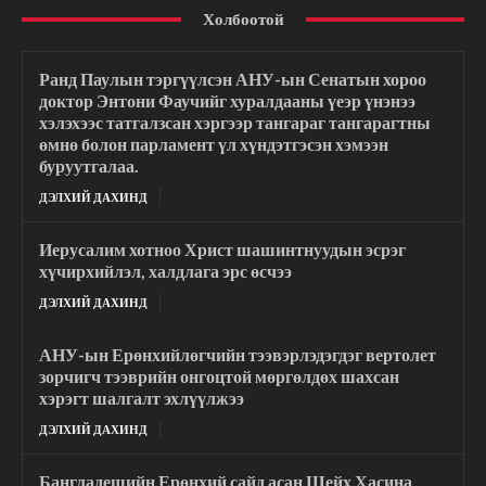
Холбоотой
Ранд Паулын тэргүүлсэн АНУ-ын Сенатын хороо
доктор Энтони Фаучийг хуралдааны үеэр үнэнээ
хэлэхээс татгалзсан хэргээр тангараг тангарагтны
өмнө болон парламент үл хүндэтгэсэн хэмээн
буруутгалаа.
ДЭЛХИЙ ДАХИНД
Иерусалим хотноо Христ шашинтнуудын эсрэг
хүчирхийлэл, халдлага эрс өсчээ
ДЭЛХИЙ ДАХИНД
АНУ-ын Ерөнхийлөгчийн тээвэрлэдэгдэг вертолет
зорчигч тээврийн онгоцтой мөргөлдөх шахсан
хэрэгт шалгалт эхлүүлжээ
ДЭЛХИЙ ДАХИНД
Бангладешийн Ерөнхий сайд асан Шейх Хасина