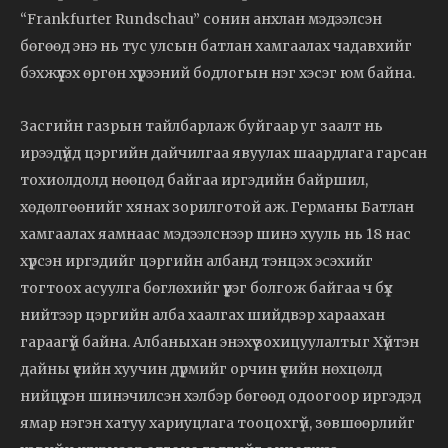
“Frankfurter Rundschau” сонин анхлан мэдээлсэн
бөгөөд энэ нь тус улсын батлан хамгаалах чадавхийг
бэхжүүлэх өргөн хүрээний бодлогын нэг хэсэг юм байна.
Засгийн газрын тайлбарлаж буйгаар уг заалт нь
ирээдүйд цэргийн дайчилгаа явуулах шаардлага гарсан
тохиолдолд нөөцөд байгаа иргэдийн байршил,
хөдөлгөөнийг хянах зорилготой аж. Германы Батлан
хамгаалах яамнаас мэдээлснээр шинэ хууль нь 18 нас
хүрсэн иргэдийг цэргийн албанд тэнцэх эсэхийг
тогтоох асуулга бөглөхийг үүрэг болгож байгаа ч бүх
нийтээр цэргийн алба хаалгах шийдвэр хараахан
гараагүй байна. Албаныхан энэхүү зохицуулалтыг Хүйтэн
дайны үеийн хуучин дүрмийг орчин үеийн нөхцөлд
нийцүүлэн шинэчилсэн хэлбэр бөгөөд одоогоор иргэдэд
ямар нэгэн хатуу хариуцлага тооцохгүй, зөвшөөрлийг