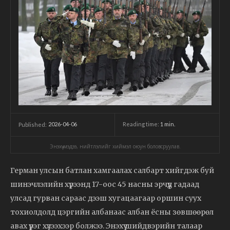
2026-04-06
Reading time:
1
min.
Published:
Энэхүү мэдээ, нийтлэлийг хиймэл оюун боловсруулав.
Герман улсын батлан хамгаалах салбарт хийгдэж буй
шинэчлэлийн хүрээнд 17-оос 45 насны эрчүүд гадаад
улсад гурван сараас дээш хугацаагаар оршин суух
тохиолдолд цэргийн албанаас албан ёсны зөвшөөрөл
авах үүрэг хүлээхээр болжээ. Энэхүү шийдвэрийн талаар