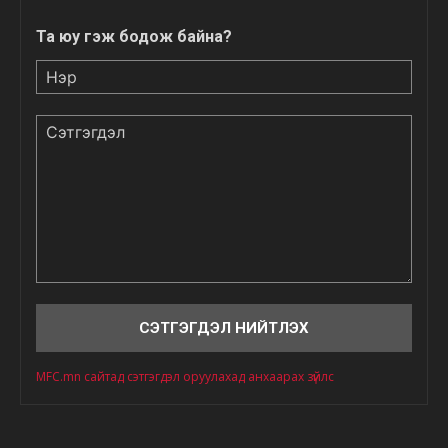
Та юу гэж бодож байна?
Нэр
Сэтгэгдэл
MFC.mn сайтад сэтгэгдэл оруулахад анхаарах зүйлс