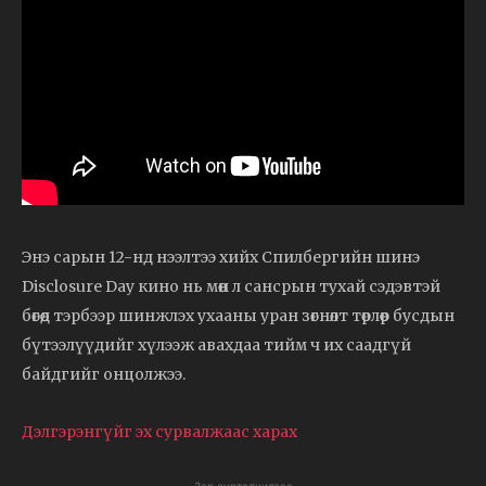
Энэ сарын 12-нд нээлтээ хийх Спилбергийн шинэ
Disclosure Day кино нь мөн л сансрын тухай сэдэвтэй
бөгөөд тэрбээр шинжлэх ухааны уран зөгнөлт төрлөөр бусдын
бүтээлүүдийг хүлээж авахдаа тийм ч их саадгүй
байдгийг онцолжээ.
Дэлгэрэнгүйг эх сурвалжаас харах
- Зар сурталчилгаа -