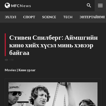
MFC
News
ЭХЛЭЛ
СПОРТ
SCIENCE
TECH
ЭНТЕРТАЙНМЕ
Стивен Спилберг: Аймшгийн
кино хийх хүсэл минь хэвээр
байгаа
119
Movies | Кино урлаг