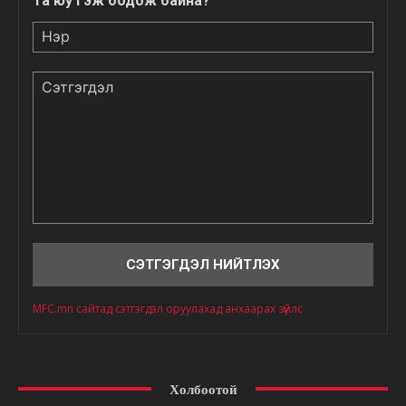
Та юу гэж бодож байна?
Нэр
Сэтгэгдэл
MFC.mn сайтад сэтгэгдэл оруулахад анхаарах зүйлс
Холбоотой