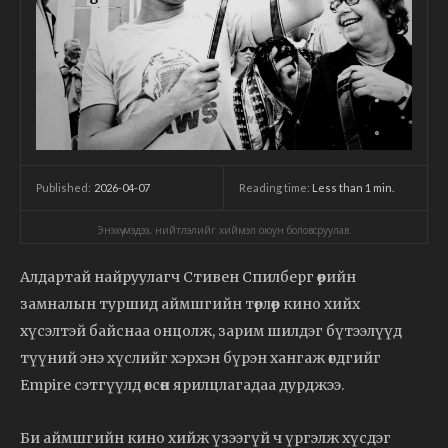
2026-04-07
Reading time:
Less than 1
min.
Published:
Энэхүү мэдээ, нийтлэлийг хиймэл оюун боловсруулав.
Алдартай найруулагч Стивен Спилберг өөрийн
замналын туршид аймшгийн төрлөөр кино хийх
хүсэлтэй байснаа онцолж, зарим шилдэг бүтээлүүд
түүний энэ хүслийг хэрхэн бүрэн хангаж өгдгийг
Empire сэтгүүлд өгсөн ярилцлагадаа дурджээ.
Би аймшгийн кино хийж үзээгүй ч үргэлж хүсдэг