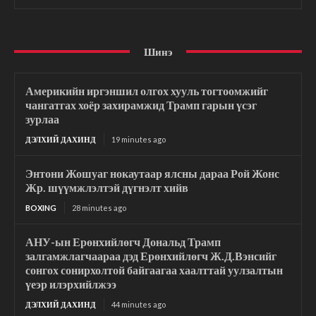
Шинэ
Америкийн иргэншил олгох хууль тогтоомжийг
чангатгах хоёр захирамжид Трамп гарын үсэг
зурлаа
ДЭЛХИЙ ДАХИНД
19 minutes ago
Энтони Жошуаг нокаутаар ялсны дараа Рой Жонс
Жр. шүүмжлэлтэй дүгнэлт хийв
BOXING
28 minutes ago
АНУ-ын Ерөнхийлөгч Дональд Трамп
залгамжлагчаараа дэд Ерөнхийлөгч Ж.Д.Вэнсийг
сонгох сонирхолтой байгаагаа хаалттай уулзалтын
үеэр илэрхийлжээ
ДЭЛХИЙ ДАХИНД
44 minutes ago