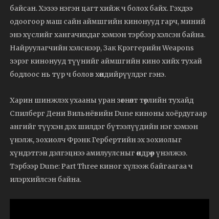
байсан. Хэзээ нэгэн цагт хийж ч болох байх. Гэхдээ
одоогоор маш сайн аймшгийн кинонууд гарч, миний
энэ хүслийг хангачихдаг хэмээн тэрбээр хэлсэн байна.
Найруулагчийн хэлснээр, Зак Крэггерийн Weapons
зэрэг кинонууд түүнийг аймшгийн кино хийх тухай
бодлоос нь түр ч болов хөндийрүүлдэг гэнэ.
Харин шинжлэх ухааны уран зөгнөлт төрлийн тухайд
Спилберг Дени Вильнёвийн Dune киноны хоёрдугаар
ангийг түүхэн дэх шилдэг бүтээлүүдийн нэг хэмээн
үнэлж, зохиолч Фрэнк Гербертийн эх зохиолыг
хүндэтгэн дэлгэцнээ амилуулсныг өндрөөр үнэлжээ.
Тэрбээр Dune: Part Three киног хүлээж байгаагаа ч
илэрхийлсэн байна.