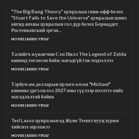
“The Big Bang Theory” цувралын спин-офф болох
“Stuart Fails to Save the Universe” цувралын шинэ
ангид анхны цувралын гол дүр болох Бернаддет
Ростенковский эргэн...
MOVIES | КИНО УРЛАГ
Талийгч жүжигчин Сэм Нилл The Legend of Zelda
кинонд тоглосон байж магадгүй гэж мэдээллээ
MOVIES | КИНО УРЛАГ
Тэрбум ам.долларын орлого олсон “Michael”
киноны үргэлжлэл 2027 оны сүүлээр нээлтээ хийх
магадлалтай байна
MOVIES | КИНО УРЛАГ
Ted Lasso цувралын од Жуно Темпл нууц хурим
хийснээ зарлажээ
MOVIES | КИНО УРЛАГ